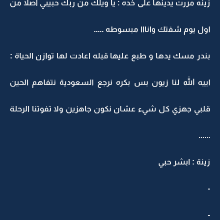
زينه مررت يدينها على خده : يا ويلك من ربك حبيبي اصلا من
اول يوم شفتك وانااا مبسوطه .....
بندر مسك يدها و طبع عليها قبله اعادت لها توازن الحياة :
اييه الله لنا زيون بس بكره نرجع السعودية نتفاهم الحين
قلبي جهزي كل شيء عشان نكون جاهزين ولا تفوتنا الرحلة
......
زينة : ابشر حبي
-
-