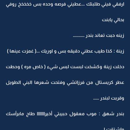
ارفقي فيني طلبتك ...عطيني فرصه وحده بس خخخخخ روفي
بحالي يابنت
زينه حبت تعاند بندر ..........
زينة : كذا طيب عطني دقيقه بس و اوريك ...( غمزت عينها )
دخلت زينة وكشخت لبست لبس شيء ( خاص مره ) وحطت
عطر كريستال من فرزاتشي وفتحت شعرها البني الطويل
وقربت لبندر .....
بندر شهق : موب معقول حبيبتي أخيرااااااا طاح مابرأسك
واشتقت لي ...