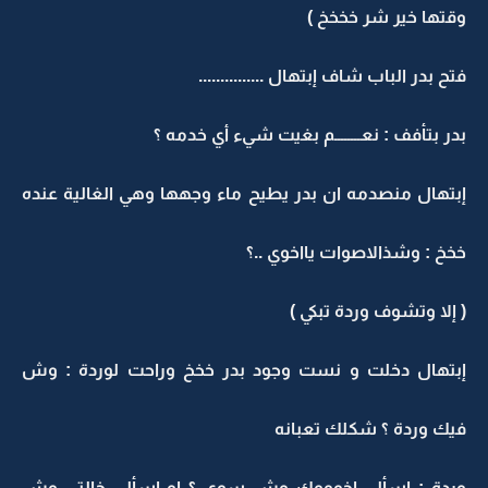
وقتها خير شر خخخخ )
فتح بدر الباب شاف إبتهال ...............
بدر بتأفف : نعــــــــم بغيت شيء أي خدمه ؟
إبتهال منصدمه ان بدر يطيح ماء وجهها وهي الغالية عنده
خخخ : وشذالاصوات يااخوي ..؟
( إلا وتشوف وردة تبكي )
إبتهال دخلت و نست وجود بدر خخخ وراحت لوردة : وش
فيك وردة ؟ شكلك تعبانه
وردة : اسألي اخوووك وش سوى ؟ او اسألي خالتي وش