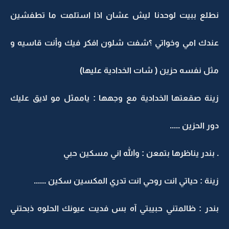
نطلع ببيت لوحدنا ليش عشان اذا استلمت ما تطفشين
عندك امي وخواتي ؟شفت شلون افكر فيك وأنت قاسيه و
مثل نفسه حزين ( شات الخدادية عليها)
زينة صقعتها الخدادية مع وجهها : ياممثل مو لايق عليك
دور الحزين .....
. بندر يناظرها بتمعن : والله اني مسكين حبي
زينة : حياتي انت روحي انت تدري المكسين سكين ......
بندر : ظالمتني حبيبتي آه بس فديت عيونك الحلوه ذبحتني