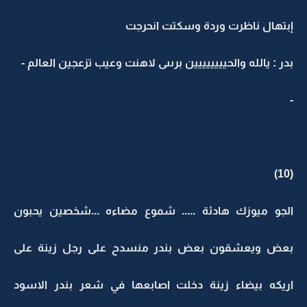
إبتهال ناظرت وردة وسكتت انحرجت
بدر : يالله والحيييييييين برىىى لاهنت وعيب تزعجين العالم -
-
(10)
الجو ميوزك هادئة ..... شموع مضاءه ...شخصين يحبون
بعض ويعشقون بعض بندر منسدح على رجل زينة على
اريكه بيضاء زينة دخلت اصابعها في شعر بندر الاسود