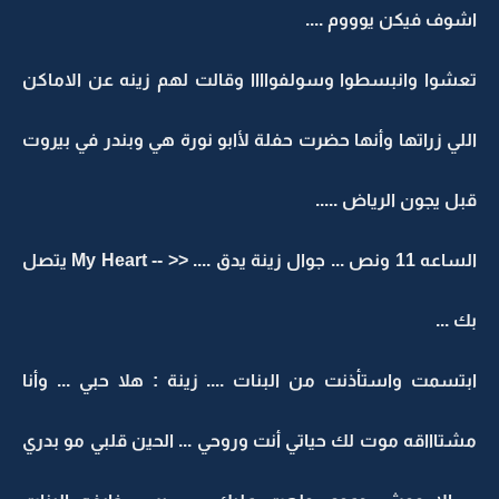
اشوف فيكن يوووم ....
تعشوا وانبسطوا وسولفواااا وقالت لهم زينه عن الاماكن
اللي زراتها وأنها حضرت حفلة لأابو نورة هي وبندر في بيروت
قبل يجون الرياض .....
الساعه 11 ونص ... جوال زينة يدق .... << -- My Heart يتصل
بك ...
ابتسمت واستأذنت من البنات .... زينة : هلا حبي ... وأنا
مشتاااقه موت لك حياتي أنت وروحي ... الحين قلبي مو بدري