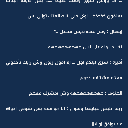
... إلا ووش دعوى ولهت عليك ...... بس خايفه البنات
يعلقون خخخخخ... اوكي حبي انا طالعتك ثواني بس.
إبتهال : وش عنده قيس متصل ..؟
تغريد : وله على ليلى هههههههههه ....
أميره : سرى ليلكم اجل ... إلا اقول زيون وش رايك تأخذوني
معكم مشتاقه لاخوي
الهنوف : هههههههههه وش يحشرك معهم
زينة تلبس عبايتها وتقول : انا موافقه بس شوفي اخوك
عاد يوافق او لااا