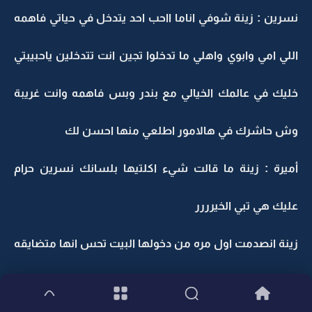
نسرين : زينة شوفي اناما ااحب احد يتدخل في حياتي فاهمه
اللي امي وابوي واهلي ما تدخلوا تجين انت تتدخلين ياحبيبتي
خليك في عالمك الخيالي مع بندر وبس فاهمه وانت غريبة
وش حاشرك في هالامور اطلعي منها احسن لك
أميرة : زينة ما قالت شيء اكلتيها بلسانك نسرين حرام
عليك هي تبي الخيرررر
زينة انصدمت اول مره من دخولها البيت تحس انها متضايقه
خصوصا وان اهلها برى أي شيء يكدرها اذا تضايقت لأنها