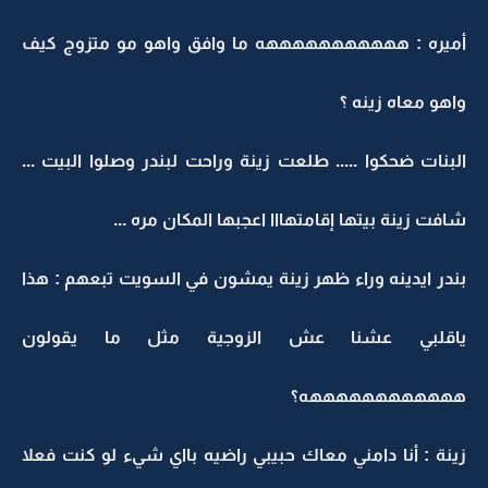
أميره : هههههههههههه ما وافق واهو مو متزوج كيف
واهو معاه زينه ؟
البنات ضحكوا ..... طلعت زينة وراحت لبندر وصلوا البيت ...
شافت زينة بيتها إقامتهااا اعجبها المكان مره ...
بندر ايدينه وراء ظهر زينة يمشون في السويت تبعهم : هذا
ياقلبي عشنا عش الزوجية مثل ما يقولون
ههههههههههههه؟
زينة : أنا دامني معاك حبيبي راضيه بااي شيء لو كنت فعلا