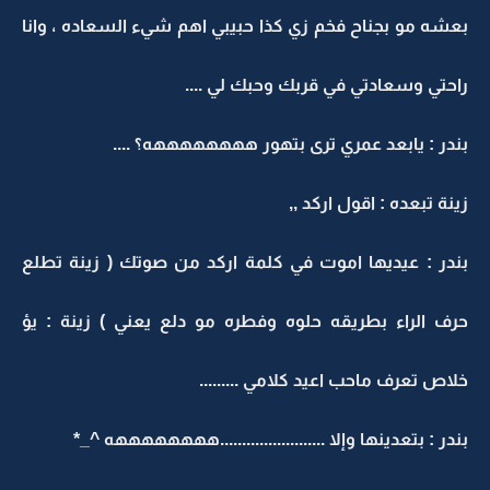
بعشه مو بجناح فخم زي كذا حبيبي اهم شيء السعاده ، وانا
راحتي وسعادتي في قربك وحبك لي ....
بندر : يابعد عمري ترى بتهور ههههههههه؟ ....
زينة تبعده : اقول اركد ,,
بندر : عيديها اموت في كلمة اركد من صوتك ( زينة تطلع
حرف الراء بطريقه حلوه وفطره مو دلع يعني ) زينة : يؤ
خلاص تعرف ماحب اعيد كلامي .........
بندر : بتعدينها وإلا ........................ههههههههه ^_*