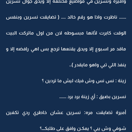
واميره ونسرين في مواضيع مختلفة إلا ويدق جوال نسرين
...... ناظرت واذا هو رقم خالد .... ( تضايقت نسرين وبنفس
الوقت كابرت لأانها مبسوطه لان من اول ماتركت البيت
ماقد مر اسبوع إلا ويدق يقنعها ترجع بس اهي رافضه إلا و
ينفذ اللي تبي واهو مايقدر )..
زينة : نس نس وش فيك ليش ما تردين ؟
نسرين بضيق : أي زينة برد برد ......
أميرة تضايقت مره: نسرين عشان خاطري ردي تكفين
شوفي وش يبي ؟ يمكـن وافق على طلبكـــ؟