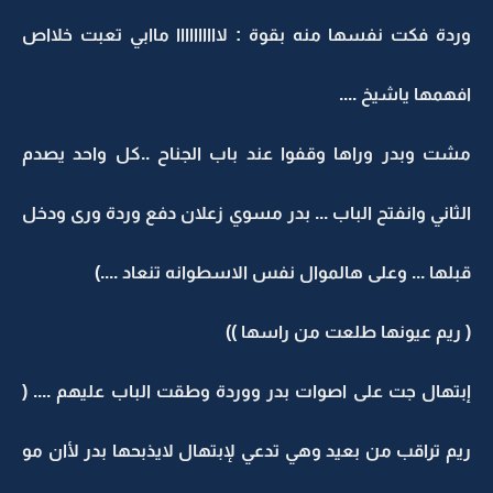
وردة فكت نفسها منه بقوة : لاااااااااا ماابي تعبت خلااص
افهمها ياشيخ ....
مشت وبدر وراها وقفوا عند باب الجناح ..كل واحد يصدم
الثاني وانفتح الباب ... بدر مسوي زعلان دفع وردة ورى ودخل
قبلها ... وعلى هالموال نفس الاسطوانه تنعاد ....)
( ريم عيونها طلعت من راسها ))
إبتهال جت على اصوات بدر ووردة وطقت الباب عليهم .... (
ريم تراقب من بعيد وهي تدعي لإبتهال لايذبحها بدر لأان مو