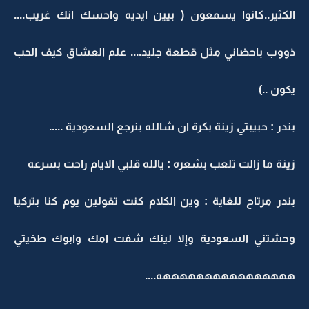
الكثير..كانوا يسمعون ( بيين ايديه واحسك انك غريب....
ذووب باحضاني مثل قطعة جليد.... علم العشاق كيف الحب
يكون ..)
بندر : حبيبتي زينة بكرة ان شالله بنرجع السعودية .....
زينة ما زالت تلعب بشعره : يالله قلبي الايام راحت بسرعه
بندر مرتاح للغاية : وين الكلام كنت تقولين يوم كنا بتركيا
وحشتني السعودية وإلا لينك شفت امك وابوك طخيتي
ههههههههههههههههه....