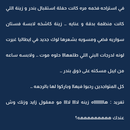
في استراحه فخمه مره كانت حفلة استقبال بندر و زينة اللي
كانت منظمة بدقة و عنايه .. زينة كاشخه لابسة فستان
سواريه فضي ومسويه بشعرها لوك جديد في ايطاليا غيرت
لونه لدرجات البني اللي طلعهااا حلوه موت .. ولابسه ساعه
من ايبل مسكته على ذوق بندر ..
كل المتواجدين رحبوا فيهاا وباركوا لها بالرجعه ..
تغريد : هاااااااااه زينه لاااا لاااا مو معقول زايد وزنك وش
عندك هههههههههه؟