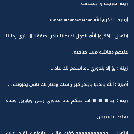
زينة انحرجت و ابتسمت
أميره : اذكري الله هههههههههههه
إبتهال : اذكروا الله ياحول لا يجينا بندر يصفقناااا , ترى رجالنا
عليهم دفاشه ميب صاحيه ..
زينة : يؤ إلا بندوري ..مااسمح لك عاد ..
أميرة : الله يالدنيا يابندر كبر راسك وصار لك ناس يحبونك ...
زينة : بناااااااااااااااااات حدكم عاد بندوري رجلي وياويل وحده
تغلط عليه بس
إبتهال : يممممممممممه خفت منك ... يقولون القرد بعين