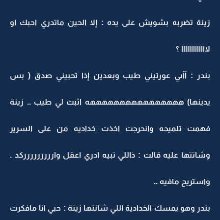
زينة تضربه بشويش على يده : إلا الحين ماتدري احبك او
لااااااااااااا ؟
بندر : آآىي عورتيني طيب وبعدين إذا تحبيني صدق ( بس
يدينها) ههههههههههههههههه اثبت لي طيب .. زينة
فهمت تلميحه وانحرجت اخذت خداديه من على السرير
وشاتتها عليه قالت : ذاللي تبيه ادري اعقل واررررررررركد .
واستريح مافيه ..
بندر وهو يمسك الخدادية اللي شاتتها زينة : حبي انا مافكرت