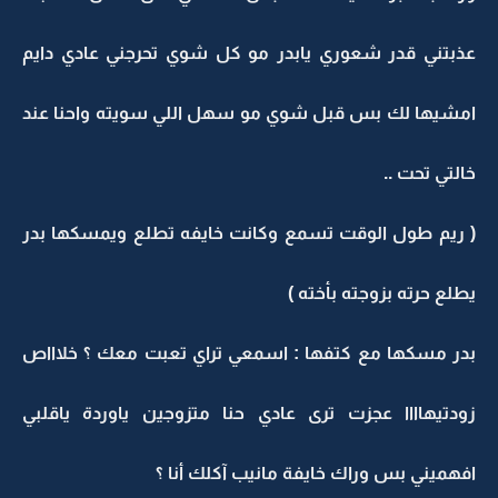
عذبتني قدر شعوري يابدر مو كل شوي تحرجني عادي دايم
امشيها لك بس قبل شوي مو سهل اللي سويته واحنا عند
خالتي تحت ..
( ريم طول الوقت تسمع وكانت خايفه تطلع ويمسكها بدر
يطلع حرته بزوجته بأخته )
بدر مسكها مع كتفها : اسمعي تراي تعبت معك ؟ خلاااص
زودتيهاااا عجزت ترى عادي حنا متزوجين ياوردة ياقلبي
افهميني بس وراك خايفة مانيب آكلك أنا ؟