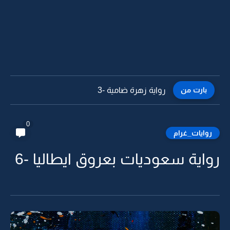
بارت من
رواية زهرة ضامية -2
0
روايات_غرام
رواية سعوديات بعروق ايطاليا -6