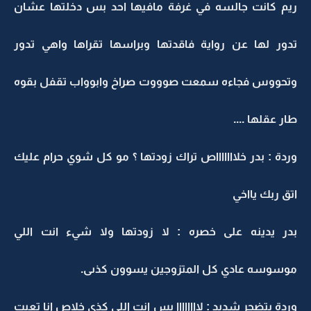
ريم كانت جالسه في غرفة مافيها احد بس دخلتها عشان
تدور لها عن رواية فاقدتها وبراسها تقراها واهي تدور
وتحووس فجاءه سمعت صوووت صراخ وابوواب تقفل بقوه
طار عقلها ....
وردة : بدر خلاااااااص تراك زودتها ؟ مو كل شوي حرام عليك
اتق ربك يااخي
بدر يدينه على خصره : لا زودتها ولا شيء انت اللي
موسوسه عادي كل المتزوجين يسوون كذىى.
وردة بتضجر شديد : لاااااااا بس انت اللي كذى خلاص انا تعبت