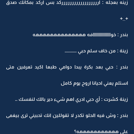
زينه بعجله : ارررررررررررررررررركد بس اركد بمكانك صدق
+_+
بندر : خوااااااااااااااافه ههههههههههههههه
زينة : من خاف سلم حبي ..........
بندر : حبي بعد بكرة يبدا دوامي طبعا اكيد تعرفين متى
استلم يعني احيانا اروح يوم كامل
زينة كشرت : أي حبي ادري اهم شيء دير بالك لنفسك ..
بندر : وش فيه الحلو تكدر لا تقوللين انك تحبيني ترى بيغمى
علي هههههههههههه؟