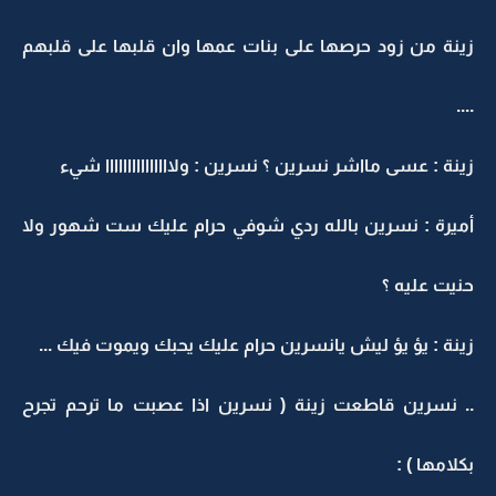
زينة من زود حرصها على بنات عمها وان قلبها على قلبهم
....
زينة : عسى مااشر نسرين ؟ نسرين : ولااااااااااااااا شيء
أميرة : نسرين بالله ردي شوفي حرام عليك ست شهور ولا
حنيت عليه ؟
زينة : يؤ يؤ ليش يانسرين حرام عليك يحبك ويموت فيك ...
.. نسرين قاطعت زينة ( نسرين اذا عصبت ما ترحم تجرح
بكلامها ) :