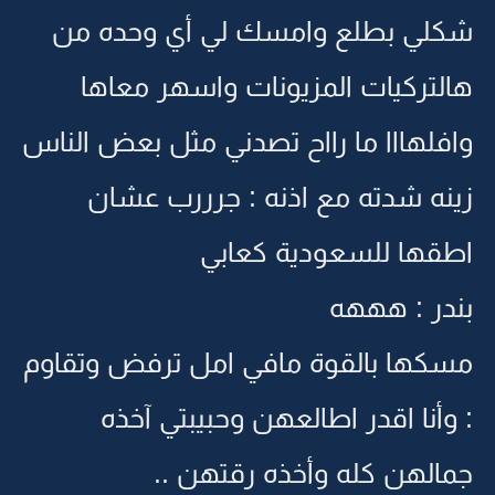
شكلي بطلع وامسك لي أي وحده من
هالتركيات المزيونات واسهر معاها
وافلهااا ما رااح تصدني مثل بعض الناس
زينه شدته مع اذنه : جرررب عشان
اطقها للسعودية كعابي
بندر : هههه
مسكها بالقوة مافي امل ترفض وتقاوم
: وأنا اقدر اطالعهن وحبيبتي آخذه
جمالهن كله وأخذه رقتهن ..