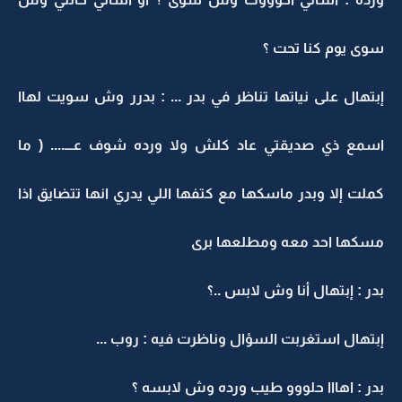
سوى يوم كنا تحت ؟
إبتهال على نياتها تناظر في بدر ... : بدرر وش سويت لهاا
اسمع ذي صديقتي عاد كلش ولا ورده شوف عـــ.... ( ما
كملت إلا وبدر ماسكها مع كتفها اللي يدري انها تتضايق اذا
مسكها احد معه ومطلعها برى
بدر : إبتهال أنا وش لابس ..؟
إبتهال استغربت السؤال وناظرت فيه : روب ...
بدر : اهااا حلووو طيب ورده وش لابسه ؟