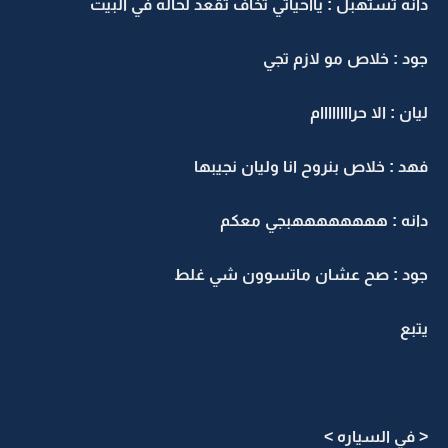
دانه تستهبل : يااحياتي تخاف تقعد لحاله في البيت
جود : خلاص مو لازم تجي
ليان : الا حراااااااام
فهد : خلاص بنروح انا وليان نجيبها
دانه : ههههههههبجي معكم
جود : صح عشان ماتسوون شي غلط
يتبع
< في السياره >