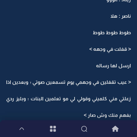
ناصر : هلا
طوط طوط طوط
< قفلت في وجهه >
ارسل لها رساله
< عيب تقفلين في وجهمي يوم تسمعين صوتي ؛ وبعدين اذا
زعلتي مني كلميني وقولي لي مو تعلمين البنات ؛ وبليز ردي
بفهم منك وش صار >
جود : هههههه حررام ردي عليه