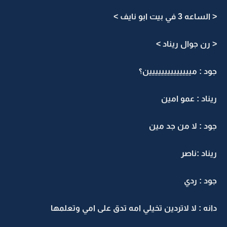
< الساعه 3 في بيت ابو نايف >
< رن جوال ريناد >
جود : ميييييييييييييين؟
ريناد : عمو امين
جود : لا من جد مين
ريناد :ناصر
جود : ردي
دانه : لا لاتردين تخيلي امه تدق على امي وتعلمها