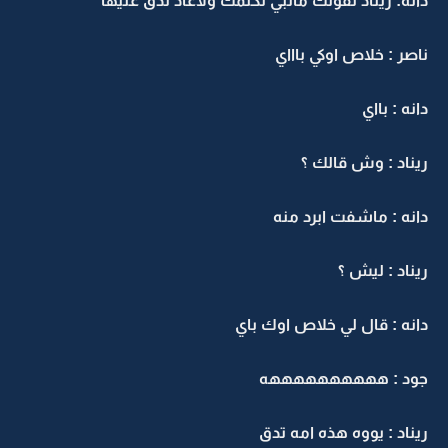
دانه: ريناد تقولك ماتبي تكلمك ولاعاد تدق عليها
ناصر : خلاص اوكي باااي
دانه : بااي
ريناد : وش قالك ؟
دانه : ماشفت ابرد منه
ريناد : ليش ؟
دانه : قال لي خلاص اوك باي
جود : ههههههههههه
ريناد : يووه هذه امه تدق