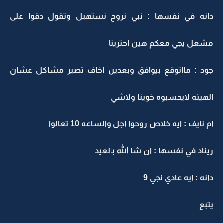
دانه في نفسها : نبي نروح نستهبل وتقول دقوا على
مشعل يجي معكم هين احترينا
جود : مااتوقع بيوافق وبعدين اخاف تصير مشاكل عشان
الهيئه لايحسبوه خوينا ولاشي
ام نايف : ايه خلاص روحوا اجل والساعه 10 تعالوا
ريناد في نفسها : ان شا الله بالعيد
دانه : ايه عادي نجي 9
يتبع