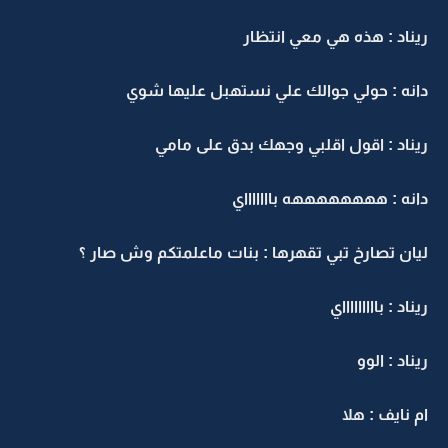
ريناد : هذه هي معي انتظار
دانه : حولي جوالك علي نستهبل عليها شوي
ريناد : اقول اقلبي وجهك بدق على مامي
دانه : ههههههههه باااااااي
ليان تصارخ تبي تقهرها : بنات ماعلمتكم وش صار ؟
ريناد : باااااااااي
ريناد : الوو
ام نايف : هلا