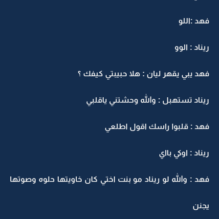
فهد :اللو
ريناد : الوو
فهد يبي يقهر ليان : هلا حبيبتي كيفك ؟
ريناد تستهبل : والله وحشتني ياقلبي
فهد : قلبوا راسك اقول اطلعي
ريناد : اوكي بااي
فهد : والله لو ريناد مو بنت اختي كان خاويتها حلوه وصوتها
يجنن