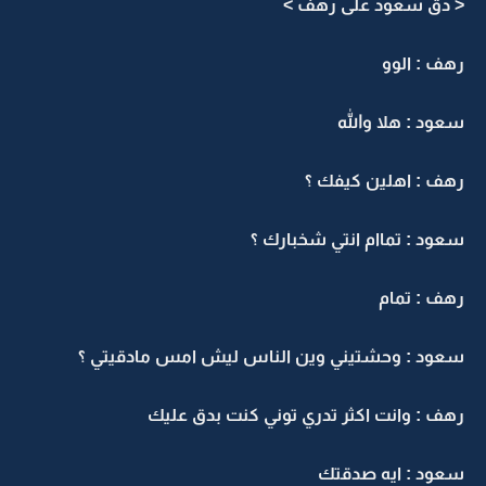
< دق سعود على رهف >
رهف : الوو
سعود : هلا والله
رهف : اهلين كيفك ؟
سعود : تماام انتي شخبارك ؟
رهف : تمام
سعود : وحشتيني وين الناس ليش امس مادقيتي ؟
رهف : وانت اكثر تدري توني كنت بدق عليك
سعود : ايه صدقتك