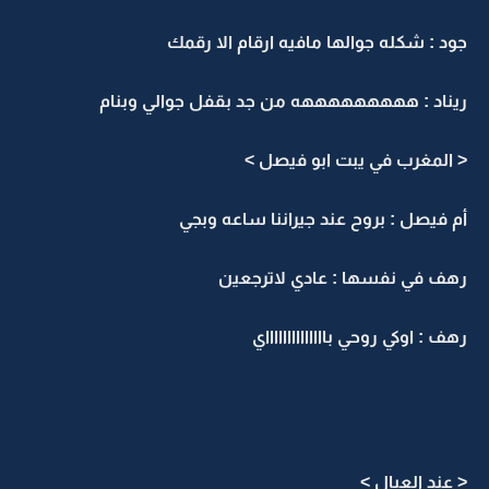
جود : شكله جوالها مافيه ارقام الا رقمك
ريناد : هههههههههه من جد بقفل جوالي وبنام
< المغرب في يبت ابو فيصل >
أم فيصل : بروح عند جيراننا ساعه وبجي
رهف في نفسها : عادي لاترجعين
رهف : اوكي روحي بااااااااااااااي
< عند العيال >