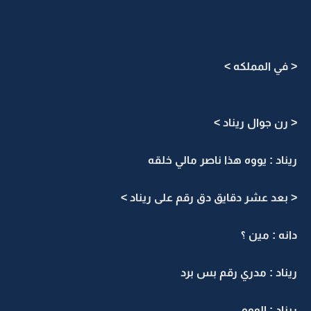
< في المملكه >
< رن جوال ريناد >
ريناد : يووه هذا ناصر مالي خلقه
< بعد عشر دقايق دق رقم على ريناد >
دانه : مين ؟
ريناد : مدري رقم بس برد
ريناد : الووو