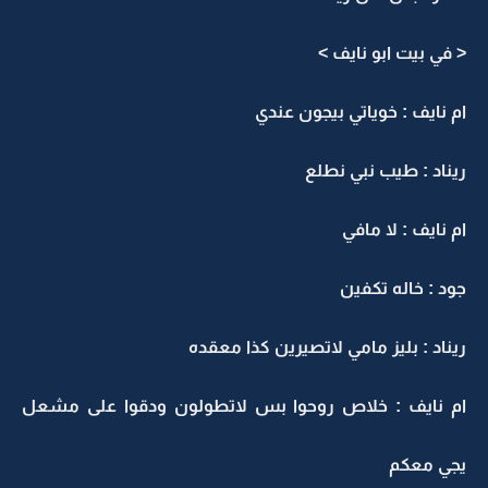
< في بيت ابو نايف >
ام نايف : خوياتي بيجون عندي
ريناد : طيب نبي نطلع
ام نايف : لا مافي
جود : خاله تكفين
ريناد : بليز مامي لاتصيرين كذا معقده
ام نايف : خلاص روحوا بس لاتطولون ودقوا على مشعل
يجي معكم