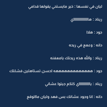
ليان في نفسها : خير مايستحي يقولها قدامي
ريناد : هااااااااااااااااي
جود : هلاا
دانه : وععع في ريحه
ريناد : والله هذه ريحتك يامعفنه
جود : هههههههههههههه احسن تستاهلين فشلتك
ريناد : يااااااااااااي كلكم جيتوا عشاني
دانه : انا وجود عشانك بس فهد وليان مااتوقع