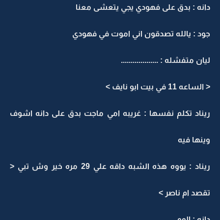
دانه : بدق على فهودي يجي يتعشى معنا
جود : يالله تصدقون اني اموت في فهودي
ليان متفشله : ...................
< الساعه 11 في بيت ابو نايف >
ريناد تكلم نفسها : غريبه امي ماجت بدق على دانه اشوف
وينها فيه
ريناد : يووه هذه الشبه داقه علي 29 مره خير وش تبي <
تقصد ام ناصر >
دانه : الوو