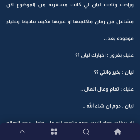
وراحت ونادت ليان لي كانت مسغربه من الموضوع لان
مشاعل من زمان ماكلمتها او عبرتها فكيف تناديها وعلياء
موجوده بعد ..
علياء بغرور : اخبارك ليان ؟؟
ليان : بخير وانتي ؟؟
علياء : تمام وعال العال ..
ليان : دوم ان شاء الله ..
الا بدخلت جواد البيت وهو متعود انه على طول يروح الصاله
ودخل وشاف علياء توه بيطلع الا سمع صوت علياء وهي