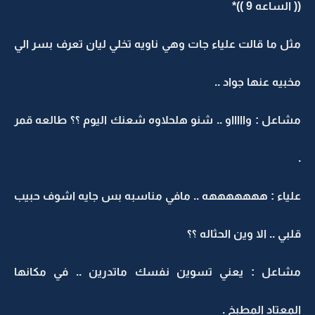
(( الساعه 9 ))*
مثل ما قالت علياء جات وهي ناويه تخلي ليان تعرف بسر الي
مخبيه عنها جواد ..
مشاعل : واااااو .. شنو هلحلاوه شعنك اليوم ؟؟ طالعه قمر
.
علياء : هههههههه .. مافي مناسبه بس جايه اشوف حبيب
قلبي .. الا وين الحثاله ؟؟
مشاعل : يعني تسوين نفسك ماتدرين .. في مكانها
المعتاد المطبخ .