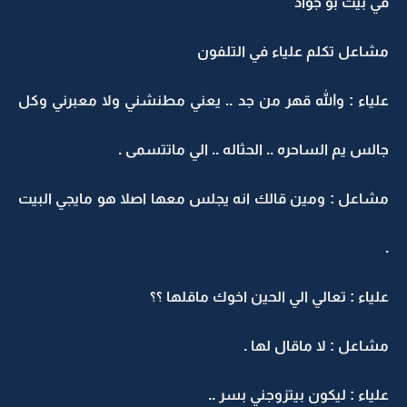
في بيت بو جواد
مشاعل تكلم علياء في التلفون
علياء : والله قهر من جد .. يعني مطنشني ولا معبرني وكل
جالس يم الساحره .. الحثاله .. الي ماتتسمى .
مشاعل : ومين قالك انه يجلس معها اصلا هو مايجي البيت
.
علياء : تعالي الي الحين اخوك ماقلها ؟؟
مشاعل : لا ماقال لها .
علياء : ليكون بيتزوجني بسر ..