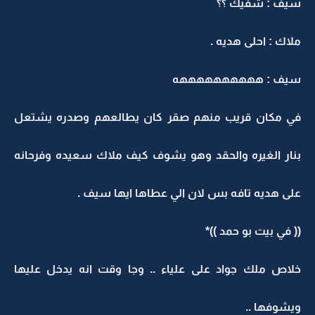
سيف : شفيك ؟؟
ملاك : احلى هديه .
سيف : ههههههههههه
في مكان قريب منهم صقر كان يطالعهم وصدره يشتعل
بنار الغيره والحقد وهو يشوف كيف ملاك سعيده وفرحانه
على هديه تافه بس لان الي عطاها ايها سيف .
(( في بيت بو حمد ))*
خلاص ملك جواد على علياء .. وجا وقت انه يدخل عليها
ويشوفها ..