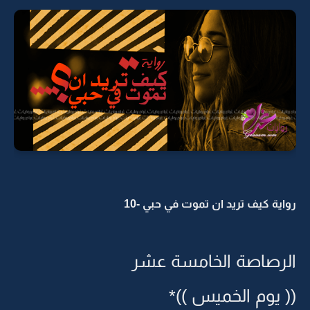
رواية كيف تريد ان تموت في حبي -10
الرصاصة الخامسة عشر
(( يوم الخميس ))*