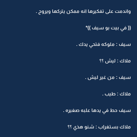
واندمت على تفكيرها انه ممكن يتركها ويروح .
(( في بيت بو سيف ))*
سيف : ملوكه فتحي يدك .
ملاك : ليش ؟؟
سيف : من غير ليش .
ملاك : طيب .
سيف حط في يدها علبه صغيره .
ملاك بستغراب : شنو هذي ؟؟