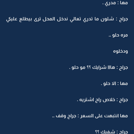
مها : مدري .
جراح : شلون ما تدري تعالي ندخل المحل ترى بيطلع عليكي
مره حلو ..
ودخلوه
جراح : هااا شرايك ؟؟ مو حلو .
مها : الا حلو .
جراح : خلاص راح اشتريه .
مها انتبهت على السعر : جراح وقف ..
جراح : شفيك ؟؟