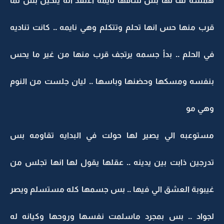
همسه لف لها بس شافها نايمه اعتقد انه يتخيل بس لما
قرب منها حس انها تحلم وتتكلم وهي نايمه .. كانت تناديه
في الحلم .. بدأ جسمه يرتجف قرب منها من غير ما يحس
بنفسه ومسكها وحضنها وباسها .. ليان جلست من النوم
وهي مو
مستوعبه الي يصير لها حولت في البدايه تقاومه بس
تدرجين ذابت بين يدينه .. عقلها يقول لها انها تجلس من
غيبوبة العشق الي فيها .. بس جسمها كله مستسلم ويصر
لجواد .. بس بمجرد ماسلمت نفسها وروحها وكيانه له