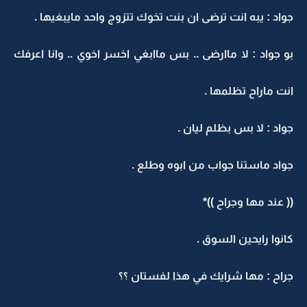
جواد : يبه انت ترضى ان بنت تخوك تتزوج واحد مايبغيها .
بو جواد : لا ماارضى .. بس ماابغي اخسر اخوي .. وانا اعرفك
انت ماراح تظلمها .
جواد : لا بس بظلم ليان .
جواد ماستنا جواب من ابوه وطلع .
(( عند مها وجراح ))*
كانوا رايحين السوق .
جراح : مها شرايك في هذا لفستان ؟؟