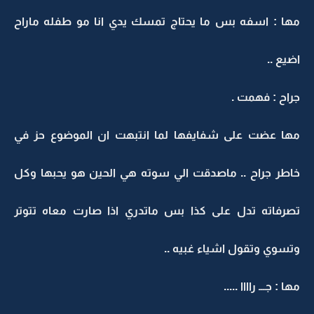
مها : اسفه بس ما يحتاج تمسك يدي انا مو طفله ماراح
اضيع ..
جراح : فهمت .
مها عضت على شفايفها لما انتبهت ان الموضوع حز في
خاطر جراح .. ماصدقت الي سوته هي الحين هو يحبها وكل
تصرفاته تدل على كذا بس ماتدري اذا صارت معاه تتوتر
وتسوي وتقول اشياء غبيه ..
مها : جـــ راااا .....