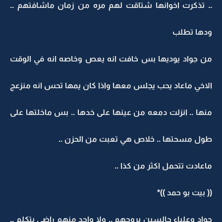
.. تذكرت اخوانها شتاقت لهم مره من زمان ماشافتهم ..
ودها تطلب
من جواد يوديها بس خافت انه يعص وخاصه انه في الوقت
الاخي ماعاد يحب يجلس معها واذا كان يمها تحس انه منزعج
منها .. انزلت دمعه من عينها على خدها .. بس ماخلتها على
طول مسحتها .. خلاص هي تعبت من الحزن ..
ماعادت تتحمل اكثر من كذا ..
(( بيت بو حمد ))*
جواد وعلياء جالسين بروحهم .. ولا واحد منهم راضي يتكلم ..