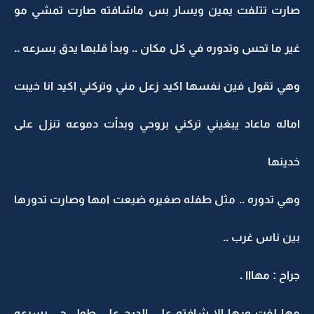
صارت تتلفت يمين ويسار بس ماشافته صارت تمشي مو
غير ما تحس وتدوره في كل مكان .. وبدأ قلبها يدق بسرعه ..
وهي تقول فين نفسها اكيد زعل مني وتركني اكيد انا خيبت
اماله ماعاد يبغيني تركني بروحي وبدأت دموعه تنزل على
خدينها
وهي تدوره .. مثل طفله صغيره ضيعت امها وصارت تدورها
بين ناس غرب ..
جراح : مهااا .
مها لفت ورها الا شافته على الدرج على طول جى يسرعه