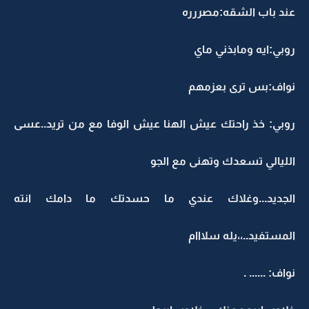
عند باب الشقه:مصررره
روبي:ايه ومابذني ماي
نواف:بس ترى بعزمهم
روبي: خذ راحتك عيش الهنا عيش الوفا مع من تريد..عسى
الليالي تسعدك وتهنى مع الجو
الجديد...وغلاك عندي ما حسدتك ما دامك انته
المستفيد..،،يله سلااام
نواف: ...... .