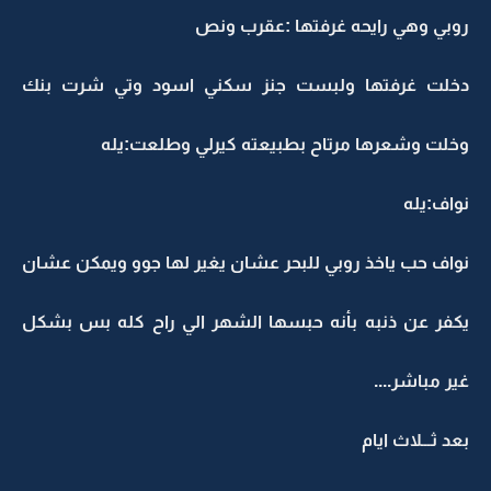
روبي وهي رايحه غرفتها :عقرب ونص
دخلت غرفتها ولبست جنز سكني اسود وتي شرت بنك
وخلت وشعرها مرتاح بطبيعته كيرلي وطلعت:يله
نواف:يله
نواف حب ياخذ روبي للبحر عشان يغير لها جوو ويمكن عشان
يكفر عن ذنبه بأنه حبسها الشهر الي راح كله بس بشكل
غير مباشر....
بعد ثـــلاث ايام