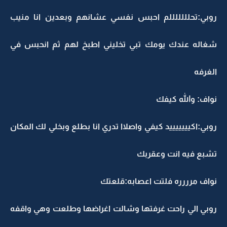
روبي:تحلللللللم احبس نفسي عشانهم وبعدين انا منيب
شغاله عندك يومك تبي تخليني اطبخ لهم ثم انحبس في
الغرفه
نواف: والله كيفك
روبي:اكيييييييد كيفي واصلاا تدري انا بطلع وبخلي لك المكان
تشبع فيه انت وعقربك
نواف مرررره فلتت اعصابه:قلعتك
روبي الي راحت غرفتها وشالت اغراضها وطلعت وهي واقفه