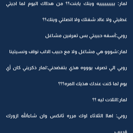
لمار: يييييييييه وينك يابنت؟؟ من هدااك اليوم لما اجيتي
غطيتي ولا عااد شفتك ولا اتصلتي وينك؟؟
روبي:آسفه حبيبتي بس تعرفين مشاغل
لمار:شووو هي مشاغل ولا مع حبيب الالب نواف ونسيتينا
روبي الي تصرف يوووه هذي بتفضحني:لمار ذكريني كان أي
يوم لما كنت عندك هذيك المره؟؟؟
لمار:التلات ليه ؟؟
روبي: اهاا الثلاثاء اوك مرره ثانكس وان شاءالله ازورك
قرييب