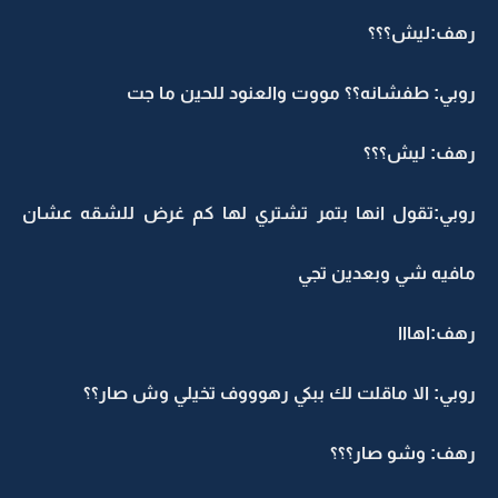
رهف:ليش؟؟؟
روبي: طفشانه؟؟ مووت والعنود للحين ما جت
رهف: ليش؟؟؟
روبي:تقول انها بتمر تشتري لها كم غرض للشقه عشان
مافيه شي وبعدين تجي
رهف:اهااا
روبي: الا ماقلت لك ببكي رهوووف تخيلي وش صار؟؟
رهف: وشو صار؟؟؟