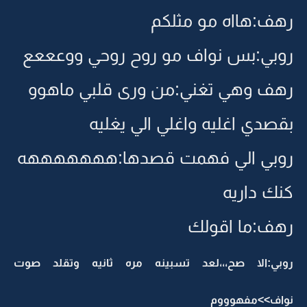
رهف:هااه مو مثلكم
روبي:بس نواف مو روح روحي ووعععع
رهف وهي تغني:من ورى قلبي ماهوو
بقصدي اغليه واغلي الي يغليه
روبي الي فهمت قصدها:هههههههه
كنك داريه
رهف:ما اقولك
روبي:الا صح،،،لعد تسبينه مره ثانيه وتقلد صوت
نواف>>مفهوووم