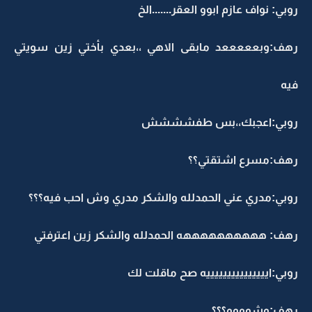
روبي: نواف عازم ابوو العقر.......الخ
رهف:وبعععععد مابقى الاهي ،،بعدي بأختي زين سويتي
فيه
روبي:اعجبك،،بس طفشششش
رهف:مسرع اشتقتي؟؟
روبي:مدري عني الحمدلله والشكر مدري وش احب فيه؟؟؟
رهف: ههههههههههه الحمدلله والشكر زين اعترفتي
روبي:ايييييييييييييييه صح ماقلت لك
رهف:وشوووو؟؟؟