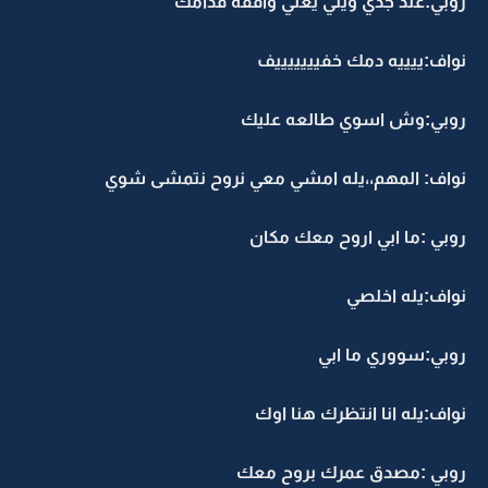
روبي:عند جدي ويني يعني واقفه قدامك
نواف:ييييه دمك خفيييييييف
روبي:وش اسوي طالعه عليك
نواف: المهم،،يله امشي معي نروح نتمشى شوي
روبي :ما ابي اروح معك مكان
نواف:يله اخلصي
روبي:سووري ما ابي
نواف:يله انا انتظرك هنا اوك
روبي :مصدق عمرك بروح معك