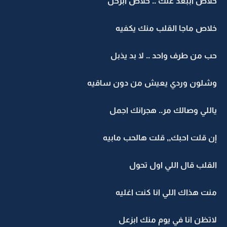
خلاص اببعد عنك .. خلاص ابرحل
خلاص ماجا القلب منك يكفيه
حب من طرف واحد .. لا بد يذبل
وشلون وردي يعيش من دون ساقيه
ياللي وصالك مر.. هجرانك اجمل
إن قلت احبك,, قلت هالحب مابيه
القلب قال اللي اول تحول
منت هذاك اللي انا كنت اغليه
لاتظن انا في يوم منك ابزعل