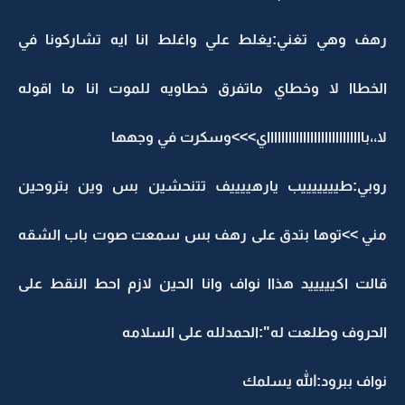
رهف وهي تغني:يغلط علي واغلط انا ايه تشاركونا في
الخطاا لا وخطاي ماتفرق خطاويه للموت انا ما اقوله
لا،،باااااااااااااااااااااااااااي>>>وسكرت في وجهها
روبي:طيييييييب يارهييييف تتنحشين بس وين بتروحين
مني >>توها بتدق على رهف بس سمعت صوت باب الشقه
قالت اكيييييد هذاا نواف وانا الحين لازم احط النقط على
الحروف وطلعت له":الحمدلله على السلامه
نواف ببرود:الله يسلمك