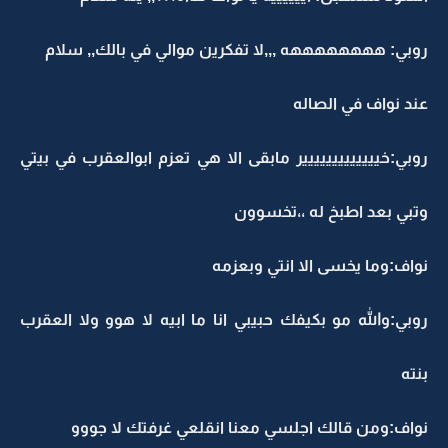
روبي: ههههههههه ,,,لا تفكرين موالي في بالك,, سلام
عند نواف في الصاله
روبي:خييييييييييييير مابقى الا هي تعزم ابوالعقرب في بيتي
وتبي بعد اطبخ له ،،تخسوون
نواف:وما يخسى الا انتي وبعزمه
روبي:والله مو بكيفك حبيبي انا ما ابيه لا هوو ولا العقرب
بنته
نواف:ومن قالك اجلسي معنا انقلعي غرفتك لا جووو