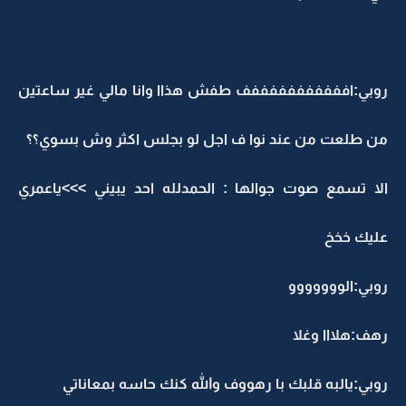
روبي:افففففففففففف طفش هذاا وانا مالي غير ساعتين
من طلعت من عند نوا ف اجل لو بجلس اكثر وش بسوي؟؟
الا تسمع صوت جوالها : الحمدلله احد يبيني >>>ياعمري
عليك خخخ
روبي:الووووووو
رهف:هلااا وغلا
روبي:يالبه قلبك با رهووف والله كنك حاسه بمعاناتي