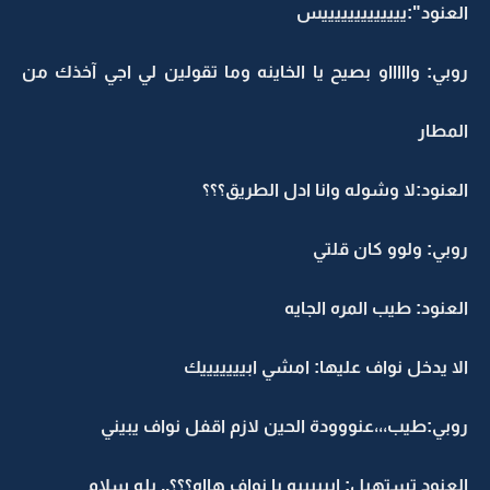
العنود":يييييييييييييس
روبي: واااااو بصيح يا الخاينه وما تقولين لي اجي آخذك من
المطار
العنود:لا وشوله وانا ادل الطريق؟؟؟
روبي: ولوو كان قلتي
العنود: طيب المره الجايه
الا يدخل نواف عليها: امشي ابيييييييك
روبي:طيب،،،عنووودة الحين لازم اقفل نواف يبيني
العنود تستهبل: اييييييه يا نواف هااه؟؟؟,, يله سلام