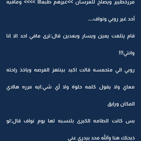
مررخطيير ويصلح للعرسان >>غيرهم طبعااا >>>> ومافيه
أحد غير روبي ونواف....
قام يتلفت يمين ويسار وبعدين قال:ترى مافي احد الا انا
وانتي!!!
روبي الي متحمسه قالت اكيد بينتهز الفرصه وياخذ راحته
معاي ولا يقول كلمه حلوة ولا أي شي:ايه مرره هاادي
المكان ورايق
بس كانت الطامه الكبرى بلنسبه لها يوم نواف قال:لو
ذبحتك هنا والله محد بيدري عني