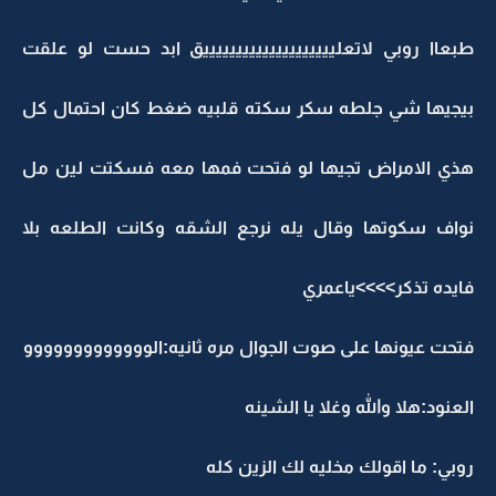
طبعاا روبي لاتعلييييييييييييييييييييق ابد حست لو علقت
بيجيها شي جلطه سكر سكته قلبيه ضغط كان احتمال كل
هذي الامراض تجيها لو فتحت فمها معه فسكتت لين مل
نواف سكوتها وقال يله نرجع الشقه وكانت الطلعه بلا
فايده تذكر>>>>ياعمري
فتحت عيونها على صوت الجوال مره ثانيه:الووووووووووووو
العنود:هلا والله وغلا يا الشينه
روبي: ما اقولك مخليه لك الزين كله