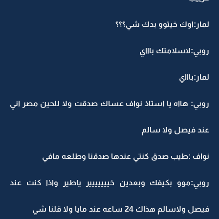
لمار:اوك خيتوو بدك شي؟؟؟
روبي:لاسلامتك باااي
لمار:باااي
روبي: هااه يا استاذ نواف عساك صدقت ولا للحين مصر اني
عند فيصل ولا سالم
نواف :طيب صدق كنتي عندها صدقنا وطلعه مافي
روبي:موو بكيفك وبعدين خييييييير ياطير واذا كنت عند
فيصل ولاسالم هذاك 24 ساعه عند مايا ولا قلنا شي