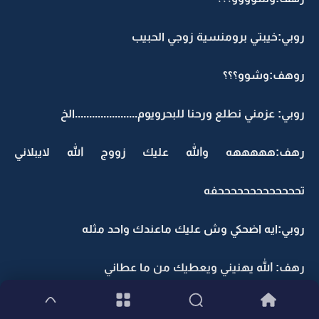
روبي:خيبتي برومنسية زوجي الحبيب
روهف:وشوو؟؟؟
روبي: عزمني نطلع ورحنا للبحرويوم......................الخ
رهف:هههههه والله عليك زووج الله لايبلاني
تحححححححححححححفه
روبي:ايه اضحكي وش عليك ماعندك واحد مثله
رهف: الله يهنيني ويعطيك من ما عطاني
روبي:آميييييييييييين