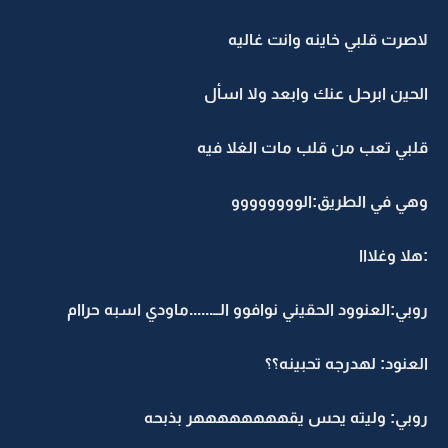
لاصرت قلبي خاينه وانت غاليه
الحين ابرحل عنك وابعد ولا اسأل
قلبي تعب من قلب مات الغلا فيه
وهي في الطريق:الوووووووو
:هلا وغلااا
روبي:العنوود الحقيني نوافوو الــ......ماودي اسبه حراام
العنود: لهدرجه تحبينه؟؟
روبي: وليته يحس يقههههههههر بذبحه