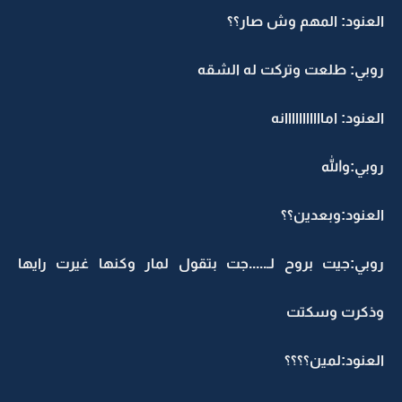
العنود: المهم وش صار؟؟
روبي: طلعت وتركت له الشقه
العنود: امااااااااااانه
روبي:والله
العنود:وبعدين؟؟
روبي:جيت بروح لـ.....جت بتقول لمار وكنها غيرت رايها
وذكرت وسكتت
العنود:لمين؟؟؟؟