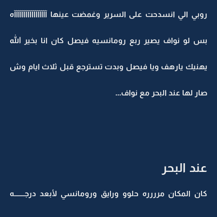
روبي الي انسدحت على السرير وغمضت عينها آآآآآآآآآآآآآآآآآه
بس لو نواف يصير ربع رومانسيه فيصل كان انا بخير الله
يهنيك يارهف ويا فيصل وبدت تسترجع قبل ثلاث ايام وش
صار لها عند البحر مع نواف...
عند البحر
كان المكان مرررره حلوو ورايق ورومانسي لأبعد درجـــــــه