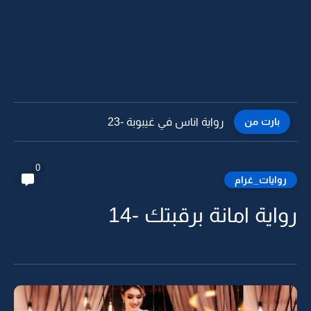
بارت من
رواية اناس في غيبوبة -22
0
روايات_غرام
رواية امانة برقبتك -14