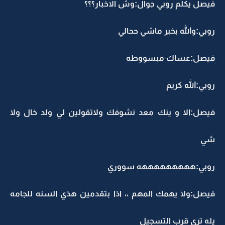
فيصل يكلم روبي جوال:وش الاخبار؟؟؟
روبي:والله بخير ماشي ححالي
فيصل:عساك مبسووطه
روبي:الله كريم
فيصل:الا و ينك معد نشوفك ولاتقولين لي ولد خال ولا
شي
روبي:هههههههههه سووري
فيصل:ولا يهمك المهم ،، اذا بتقدمين هذي السنه للجامه
يله ترى قرب التسجيل