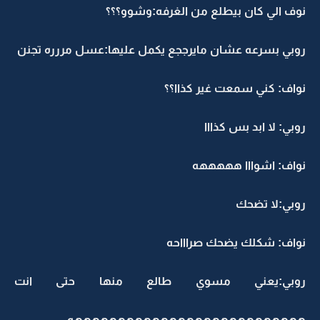
نوف الي كان بيطلع من الغرفه:وشوو؟؟؟
روبي بسرعه عشان مايرججع يكمل عليها:عسل مررره تجنن
نواف: كني سمعت غير كذاا؟؟
روبي: لا ابد بس كذااا
نواف: اشوااا هههههه
روبي:لا تضحك
نواف: شكلك يضحك صراااحه
روبي:يعني مسوي طالع منها حتى انت
هههههههههههههههههههههههههههه