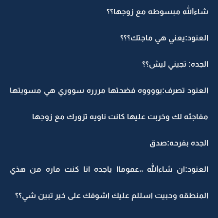
شاءالله مبسوطه مع زوجها؟؟
العنود:يعني هي ماجتك؟؟؟
الجده: تجيني ليش؟؟
العنود تصرف:يووووه فضحتها مررره سووري هي مسويتها
مفاجئه لك وخربت عليها كانت ناويه تزورك مع زوجها
الجده بفرحه:صدق
العنود:ان شاءالله ،،عموماا ياجده انا كنت ماره من هذي
المنطقه وحبيت اسللم عليك اشوفك على خير تبين شي؟؟