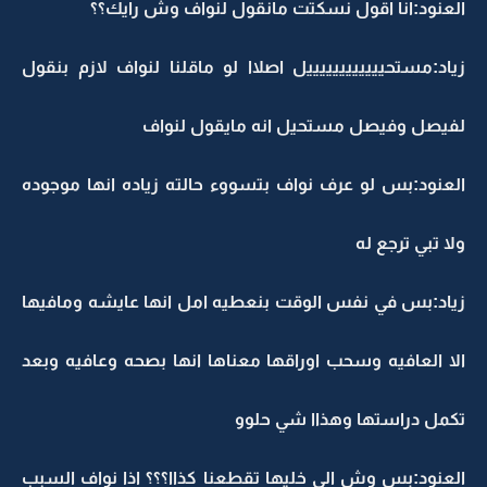
العنود:انا اقول نسكتت مانقول لنواف وش رايك؟؟
زياد:مستحييييييييييييل اصلاا لو ماقلنا لنواف لازم بنقول
لفيصل وفيصل مستحيل انه مايقول لنواف
العنود:بس لو عرف نواف بتسووء حالته زياده انها موجوده
ولا تبي ترجع له
زياد:بس في نفس الوقت بنعطيه امل انها عايشه ومافيها
الا العافيه وسحب اوراقها معناها انها بصحه وعافيه وبعد
تكمل دراستها وهذاا شي حلوو
العنود:بس وش الي خليها تقطعنا كذاا؟؟؟ اذا نواف السبب