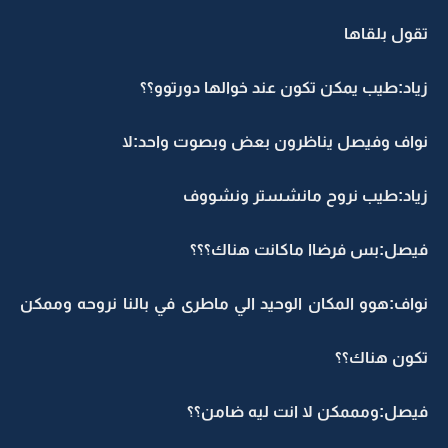
تقول بلقاها
زياد:طيب يمكن تكون عند خوالها دورتوو؟؟
نواف وفيصل يناظرون بعض وبصوت واحد:لا
زياد:طيب نروح مانشستر ونشووف
فيصل:بس فرضاا ماكانت هناك؟؟؟
نواف:هوو المكان الوحيد الي ماطرى في بالنا نروحه وممكن
تكون هناك؟؟
فيصل:ومممكن لا انت ليه ضامن؟؟