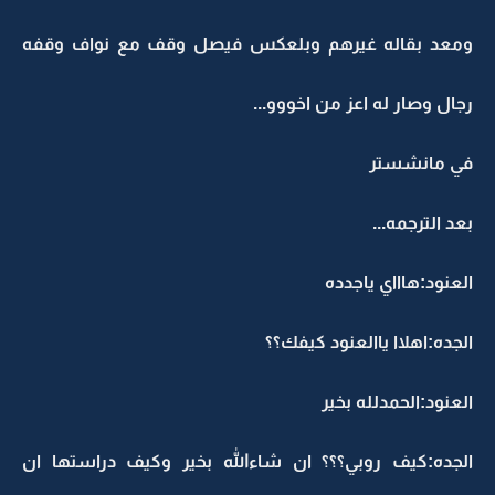
ومعد بقاله غيرهم وبلعكس فيصل وقف مع نواف وقفه
رجال وصار له اعز من اخووو...
في مانشستر
بعد الترجمه...
العنود:هاااي ياجدده
الجده:اهلاا ياالعنود كيفك؟؟
العنود:الحمدلله بخير
الجده:كيف روبي؟؟؟ ان شاءالله بخير وكيف دراستها ان