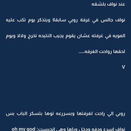
عند نواف بلشقه
نواف جالس في غرفة روبي سابقاا ويتذكر يوم تكب عليه
المويه في غرفته عشان يقوم يجيب النتيحه تخرج ولالا ويوم
لحقها رواحت الغرفه.....
V
روبي الي راحت لغرفتها وبسررعه توها بتسكر الباب بس
نواف اسرع ودفه ودخل وراها وهي انحبست: oh my god