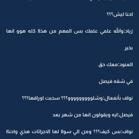
احنا ليش؟؟؟
زياد:والله علمي علمك بس المهم من هذاا كله هوو انها
بخير
العنود:معك حق
في شقه فيصل
نواف بأنفعال:وشلووووووووو؟؟؟ سحبت اوراقها؟؟؟
فيصل:ايه ويقولون انها من شهر بعد
نواف:بس كيف؟؟؟ ومن الي سواا لها الاجرائات هذي واحناا