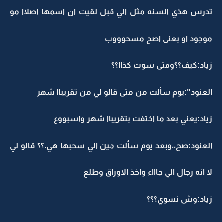
تدرس هذي السنه مثل الي قبل لقيت ان اسمها اصلاا مو
موجود او بعنى اصح مسحوووب
زياد:كيف؟؟ومتى سوت كذاا؟؟
العنود":يوم سألت من متى قالو لي من تقريباا شهر
زياد:يعني بعد ما اختفت بتقريباا شهر واسبووع
العنود:صح،،وبعد يوم سألت مين الي سحبها هي.؟؟ قالو لي
لا انه رجال الي جاااء واخذ الاوراق وطلع
زياد:وش نسوي؟؟؟