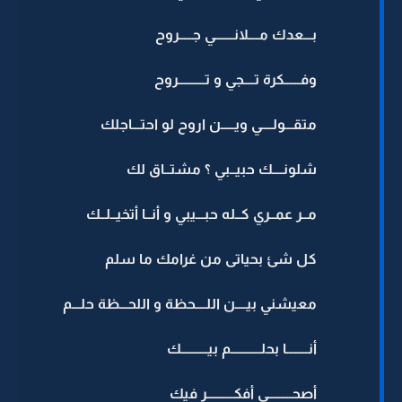
بـــعدك مــــلانـــــــي جـــــروح
وفــــــكرة تــــجي و تــــــــــروح
متقـــولــــي ويـــــن اروح لو احتـــاجلك
شلونــــك حبيــبي ؟ مشتــاق لك
مــر عمــري كــله حبـــيبي و أنــا أتخيــلــك
كل شئ بحياتى من غرامك ما سلم
معيشني بيــــن اللــــحظة و اللحـــظة حلـــم
أنــــــــا بحلـــــــــــم بيــــــــــك
أصحـــــــــى أفكــــــــــر فيك