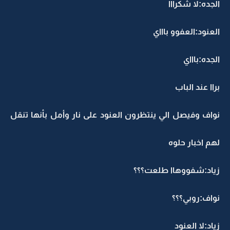
الجده:لا شكرااا
العنود:العفوو باااي
الجده:باااي
براا عند الباب
نواف وفيصل الي ينتظرون العنود على نار وأمل بأنها تنقل
لهم اخبار حلوه
زياد:شفووهاا طلعت؟؟؟
نواف:روبي؟؟؟
زياد:لا العنود