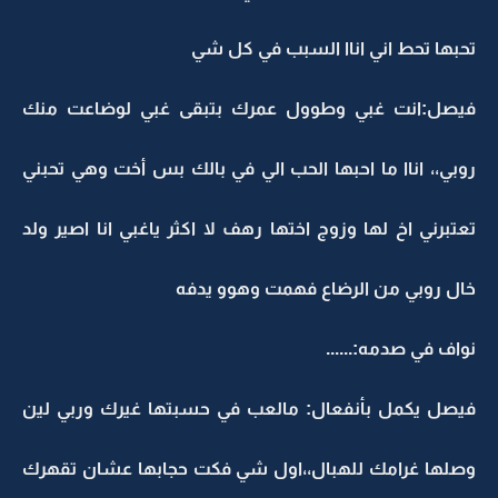
تحبها تحط اني اناا السبب في كل شي
فيصل:انت غبي وطوول عمرك بتبقى غبي لوضاعت منك
روبي،، اناا ما احبها الحب الي في بالك بس أخت وهي تحبني
تعتبرني اخ لها وزوج اختها رهف لا اكثر ياغبي انا اصير ولد
خال روبي من الرضاع فهمت وهوو يدفه
نواف في صدمه:......
فيصل يكمل بأنفعال: مالعب في حسبتها غيرك وربي لين
وصلها غرامك للهبال،،اول شي فكت حجابها عشان تقهرك