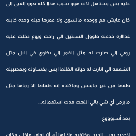
عليه بس يستاهل لانه هوو سبب هذاا كله هوو الغبي الي
كان عايش مع ووحده ماتسوى ولا عمرها حبته وحده خاينه
غداااره خدعته طوول السنتين الي راحت ويوم دخلت عليه
روبي الي صارت له مثل القمر الي يظوي في اليل مثل
الشمعه الي انارت له حياته الظلماا بس بقساوته وبعصبيته
طفها من غير مايحس وماكفاه انه طفاها الا رماها مثل
مايرمى أي شي بالي انتهت مدت استعماله...
بعد أسبوووع
لاجديد روبي للحين مختفيه ولا لها أي أثر نواف ماخلى مكان