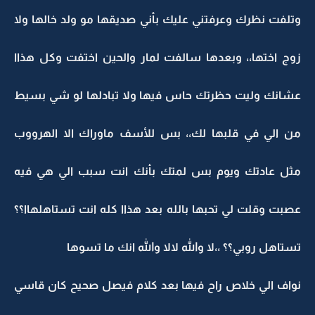
وتلفت نظرك وعرفتني عليك بأني صديقها مو ولد خالها ولا
زوج اختها،، وبعدها سالفت لمار والحين اختفت وكل هذاا
عشانك وليت حظرتك حاس فيها ولا تبادلها لو شي بسيط
من الي في قلبها لك،، بس للأسف ماوراك الا الهرووب
مثل عادتك ويوم بس لمتك بأنك انت سبب الي هي فيه
عصبت وقلت لي تحبها بالله بعد هذاا كله انت تستاهلهاا؟؟
تستاهل روبي؟؟ ،،لا والله لالا والله انك ما تسوها
نواف الي خلاص راح فيها بعد كلام فيصل صحيح كان قاسي