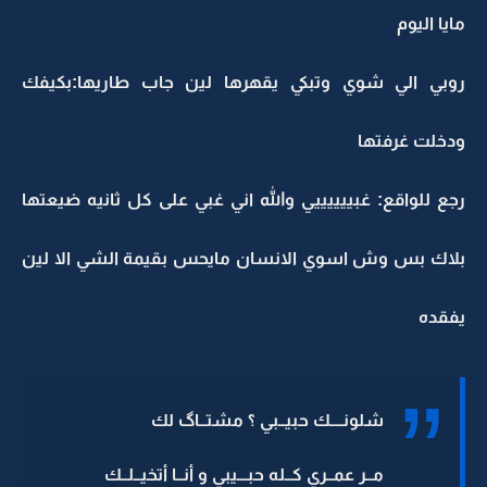
مايا اليوم
روبي الي شوي وتبكي يقهرها لين جاب طاريها:بكيفك
ودخلت غرفتها
رجع للواقع: غبييييييي والله اني غبي على كل ثانيه ضيعتها
بلاك بس وش اسوي الانسان مايحس بقيمة الشي الا لين
يفقده
شلونــــك حبيــبي ؟ مشتــاگ لك
مــر عمــري كــله حبـــيبي و أنــا أتخيــلــك