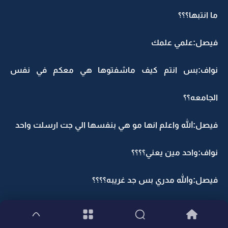
ما انتبها؟؟؟
فيصل:علمي علمك
نواف:بس انتم كيف ماشفتوها هي معكم في نفس
الجامعه؟؟
فيصل:الله واعلم انها مو هي بنفسها الي جت ارسلت واحد
نواف:واحد مين يعني؟؟؟؟
فيصل:والله مدري بس جد غريبه؟؟؟؟
نواف:احنا لازم نوصل لها بأي طريقه؟؟؟