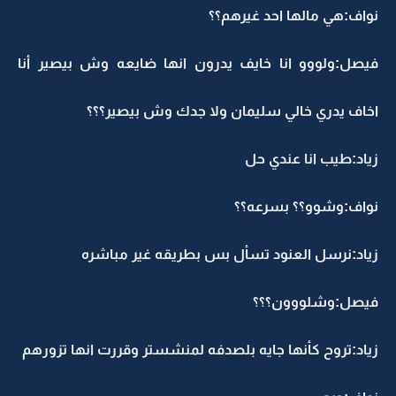
نواف:هي مالها احد غيرهم؟؟
فيصل:ولووو انا خايف يدرون انها ضايعه وش بيصير أنا
اخاف يدري خالي سليمان ولا جدك وش بيصير؟؟؟
زياد:طيب انا عندي حل
نواف:وشوو؟؟ بسرعه؟؟
زياد:نرسل العنود تسأل بس بطريقه غير مباشره
فيصل:وشلووون؟؟؟
زياد:تروح كأنها جايه بلصدفه لمنشستر وقررت انها تزورهم