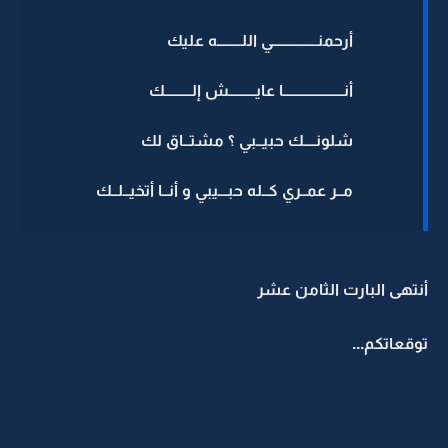
أرحمنـــــــــــــــي اللــــــــه عليك
أنــــــــــــــــــــا عايـــــــــش إلـــــــــك
شلونــــك حبيــبي ؟ مشتــاق لك
مــر عمــري كــله حبـــيبي و أنــا أتخيــلــك
أنتهى البارت الثامن عشر
توقعاتكم...