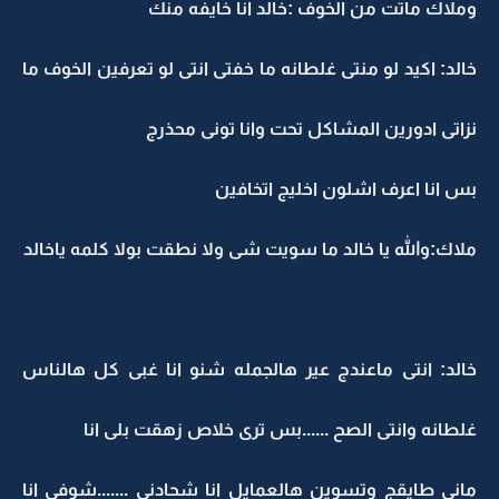
وملاك ماتت من الخوف :خالد انا خايفه منك
خالد: اكيد لو منتى غلطانه ما خفتى انتى لو تعرفين الخوف ما
نزاتى ادورين المشاكل تحت وانا تونى محذرج
بس انا اعرف اشلون اخليج اتخافين
ملاك:والله يا خالد ما سويت شى ولا نطقت بولا كلمه ياخالد
خالد: انتى ماعندج عير هالجمله شنو انا غبى كل هالناس
غلطانه وانتى الصح ......بس ترى خلاص زهقت بلى انا
مانى طايقج وتسوين هالعمايل انا شحادنى .......شوفى انا