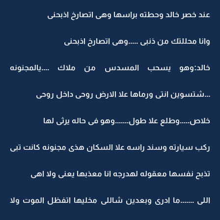
عند خصر خالد وحطته براسها وهى اتصارخ اذبحنى
وانا محللتك من ذنبى .....وهى اتصارخ اذبحنى
خالد:وهو يسحب المسدس من ملاك ....يالمجنونه
...شتسوين انتى ورماها علا الارض روحى داخل روحى
خلاص.....وطلع علا طول.......وهو فى حاله يرثى لها
ركب سيارته وسند راسه علا السكان هذى مجنونه كانت تبى
تذبح نفسها معقوله لهدرجه انا معذبها يعنى ولا اهى
اللى .......ما ادرى وبعدين شاللى مخليها اتفظل الموت ولا