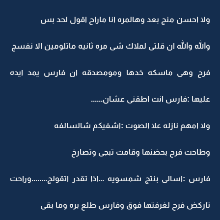
ولا احسن منج بعد وهالمره انا ماراح اقول لحد بس
والله والله ان قلتى لملاك شى مره ثانيه ماتلومين الا نفسج
فرح وهى ماسكه خدها ومومصدقه ان فارس يمد ايده
عليها :فارس انت اطقنى عشان......
ولا امهم نازله علا الصوت :اشفيكم شالسالفه
وطاحت فرح بحضنها وقامت تبجى وتصارخ
فارس :اسالى بنتج شمسويه ...اذا تقدر اتقولج........وراحت
تاركض فرح لغرفتها فوق وفارس طلع بره وما بقى