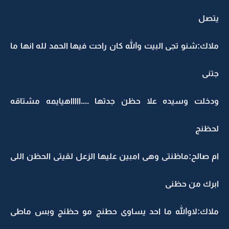
يتصل
ملاك:شنو تجى البيت والله كان راحت فيها الحمد لله انها ما
جتنى
ودخلت وسيده علا حظن جدتها ....اااااهيايمه مشتاقه
لحظنج
ام صالح:ماظنتى وهى امبين عليها الزعل لقيتى الحظن اللى
ابرك من حظنى
ملاك:لاوالله ما احد يساوى حطنج مو حظنج وبس ماطى