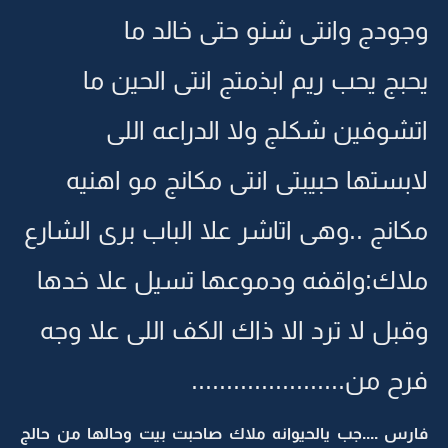
وجودج وانتى شنو حتى خالد ما
يحبج يحب ريم ابذمتج انتى الحين ما
اتشوفين شكلج ولا الدراعه اللى
لابستها حبيبتى انتى مكانج مو اهنيه
مكانج ..وهى اتاشر علا الباب برى الشارع
ملاك:واقفه ودموعها تسيل علا خدها
وقبل لا ترد الا ذاك الكف اللى علا وجه
فرح من......................
فارس ....جب يالحيوانه ملاك صاحبت بيت وحالها من حالج