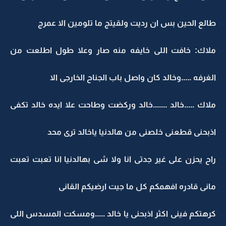
طالع الحين بس ان رديت ولقيتج ما تلومين الا عمرج
ملاك: خافت اللى خايفه منه صار وعلا طول اطلعت من
الغرفه .....وخالد كان واصل باب الجناح الخارجى الا
ملاك .....خالد .......خالد وركضت وطاحت علا ايده خالد تكفى
اذبحنى قطعنى خلصنى من هالدنيا ياخالد ترى محد
راح يحزن على غير جدتى انا ولا شى بهالدنيا انا تعبت تعبت
مانى قادره افهمكم كل ما جيت ارضيكم القانى
كرهتكم فينى اكثر اذبحنى يا خالد .....ومسكت المسدس اللى