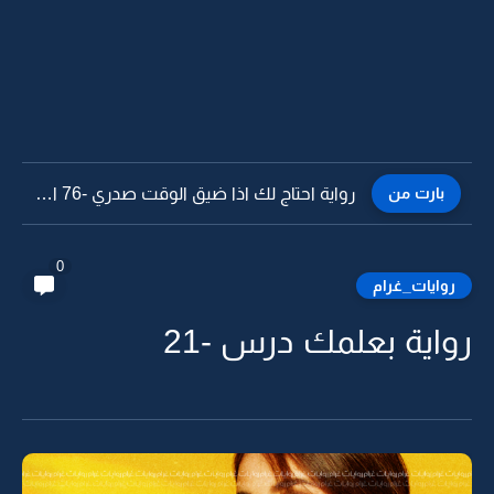
بارت من
رواية احتاج لك اذا ضيق الوقت صدري -75
0
روايات_غرام
رواية بعلمك درس -21