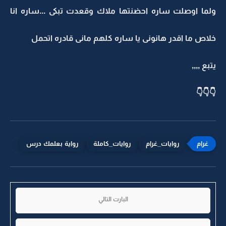
ولما اوصلت ساره احضنتها ملاك وقعدت تبكى ...ساره انا
خلاص ما اقدر هانونى يا ساره كلهم مانى قادره اتحمل
يتبع ,,,,
👇👇👇
روايات_غرام
روايات_كاملة
رواية بعلمك درس
البارت التالي