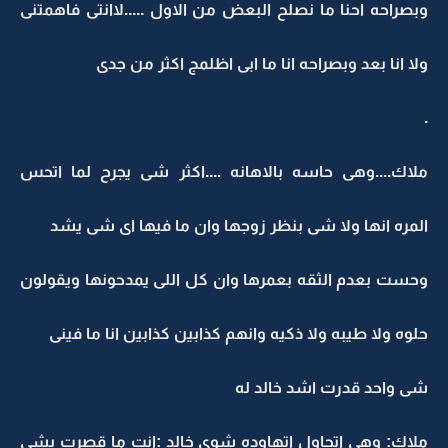
وبصراحه احنا ما نصلح البعض من الاول .....لاانتى فاهمتنى
ولا انا بعد وبصراحه انا ما ابى اظلمج اكثر من جدى
.
ملاك....وهى حاسه بالاهانه ....اكثر شى يجرح لما اتحس
المره انها ولا شى بنظر زوجها وان ما فيها اى شى يشد
وحست بعدم الثقه بعمرها وان كل اللى يمدحونها ويقولون
حلوه ولا طيبه ولا ذكيه وانهم كذابين كذابين انا ما فينى
شى واحد قدرت اشد خالد له
ملاك: وهى اتحاول اتهاوده شوى خالد :انت ما قصرت بشى