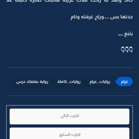
جدتها بس ....وراح غرفته ونام
يتبع ,,,,
👇👇👇
روايات_غرام
روايات_كاملة
رواية بعلمك درس
البارت التالي
البارت السابق