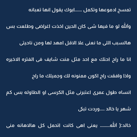
تمسح ادموعها وتكمل ......ابوك يقول انها تعبانه
والله لو ما فيها شى كان الحين اخذت اغراضى وطلعت بس
هالسبب اللى ما نعنى علا الاقل امهد لها ومن ناحيتى
انا ما راح احتك مع احد مثل منت شايف فى الفتره الاخيره
واذا وافقت راح اكون ممنونه لك وجميلك ما راح
انساه طول عمرى اعتبرنى مثل الكرسى او الطاوله بس كم
شهر يا خالد ....وردت تبكى
خالد:( الله........ يعنى اهى كانت اتحمل كل هالاهانه منى