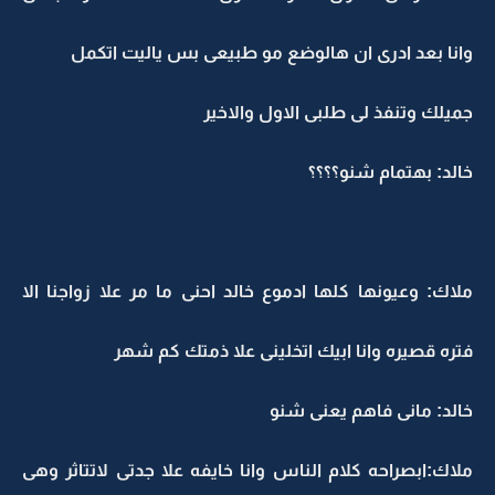
وانا بعد ادرى ان هالوضع مو طبيعى بس ياليت اتكمل
جميلك وتنفذ لى طلبى الاول والاخير
خالد: بهتمام شنو؟؟؟؟
ملاك: وعيونها كلها ادموع خالد احنى ما مر علا زواجنا الا
فتره قصيره وانا ابيك اتخلينى علا ذمتك كم شهر
خالد: مانى فاهم يعنى شنو
ملاك:ابصراحه كلام الناس وانا خايفه علا جدتى لاتتاثر وهى