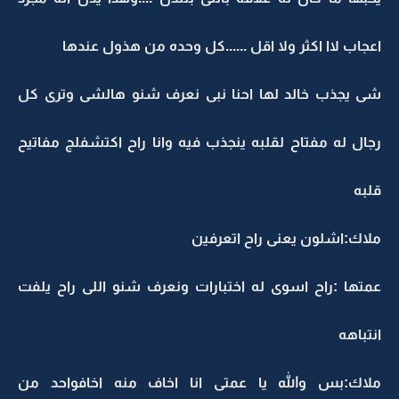
اعجاب لاا اكثر ولا اقل ......كل وحده من هذول عندها
شى يجذب خالد لها احنا نبى نعرف شنو هالشى وترى كل
رجال له مفتاح لقلبه ينجذب فيه وانا راح اكتشفلج مفاتيح
قلبه
ملاك:اشلون يعنى راح اتعرفين
عمتها :راح اسوى له اختبارات ونعرف شنو اللى راح يلفت
انتباهه
ملاك:بس والله يا عمتى انا اخاف منه اخافواحد من