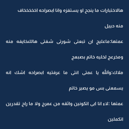
هالاختبارات ما ينجح او يستفزه وانا ابصراحه اخخخخخاف
منه حييل
عمتها:ماعليج ان تبعتى شورتى شفتى هاللىخايفه منه
ومخرعج لخليه خاتم بصبعج
ملاك:والله يا عمتى انتى ما عرفتيه ابصراحه اشك انه
يسمعنى بس مو يصير خاتم
عمتها :لاء انا ابى اتكونين واثقه من عمرج ولا ما راح تقدرين
اتكملين