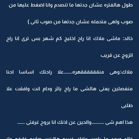
طول هالفتره عشان جدتها ما تنصدم وانا اضغط عليها من
صوب واهى متحمله عشان جدتها من صوب ثانى )
خالد: ماشى ملاك انا راح اخليج كم شهر بس ترى انا راح
اتزوج عن قريب
ملاك:وهى منققققققهره.......علا راحتك اساسا احنا
منفصلين يعنى هالشى ما راح ياثر ودام انت وافقت علا
طلبى
هذا اهم شى ..........والحين عن اذنك انا بروح غرفتى ......
خالد وبعد ما راحت ملاك غريبه هالبنت صابره خايفه علا