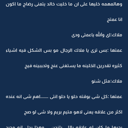
وهالمهمه خليها على ان ما خليت خالد يتمنى رضاج ما اكون
انا عمتج
ملاك:اى والله ياعمتى ودى
عمتها :بس ترى يا ملاك الرجال مو بس الشكل فيه اشياء
كثيره تقدرين اتخلينه ما يستغنى عنج وتحببينه فيج
ملاك:مثل شنو
عمتها :كل شى بوقته حلو يا حلو انتى .......اهم شى انه عنده
اكثر من علاقه يعنى لاهو متيم بريم ولا شى لو صج
يحبها ما كان له علاقه باللى بلندن ....وهذا يدل انه مجرد