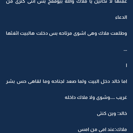
عمتها لا تحاتين يا ملاك والله بيوفقج بس انتى كثرى من
الدعاء
وطلعت ملاك وهى اشوى مرتاحه بس دخلت هالبيت اثغثها
...
ا
اما خالد دخل البيت ولما صعد لجناحه وما لقاهى حس بشر
غريب ....وشوى ولا ملاك داخله
خالد: وين كنتى
ملاك:عند امى من امس