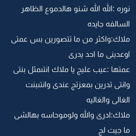
نوره :الله الله شنو هالدموع الظاهر
السالفه جايده
ملاك:واكثر من ما تتصورين بس عمتى
اوعدينى ما احد يدرى
عمتها :عيب عليج يا ملاك انتىمثل بنتى
وانتى تدرين بمعزتج عندى وانتىبنت
الغالى والغاليه
ملاك:ادرى والله ولوموحاسه بهالشى
ما جيت لج