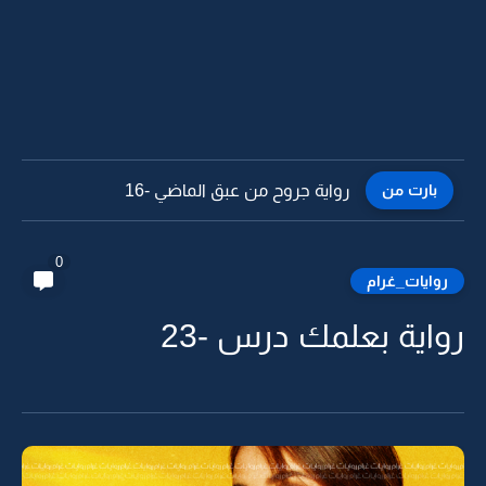
بارت من
رواية جروح من عبق الماضي -16
0
روايات_غرام
رواية بعلمك درس -23