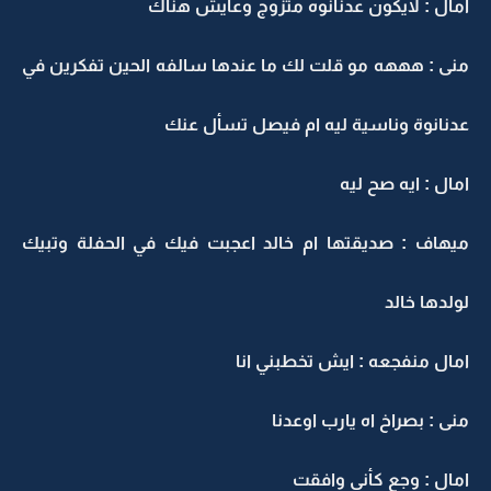
امال : لايكون عدنانوه متزوج وعايش هناك
منى : هههه مو قلت لك ما عندها سالفه الحين تفكرين في
عدنانوة وناسية ليه ام فيصل تسأل عنك
امال : ايه صح ليه
ميهاف : صديقتها ام خالد اعجبت فيك في الحفلة وتبيك
لولدها خالد
امال منفجعه : ايش تخطبني انا
منى : بصراخ اه يارب اوعدنا
امال : وجع كأني وافقت