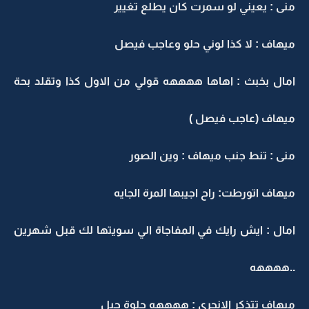
منى : يعيني لو سمرت كان يطلع تغيير
ميهاف : لا كذا لوني حلو وعاجب فيصل
امال بخبث : اهاها ههههه قولي من الاول كذا وتقلد بحة
ميهاف (عاجب فيصل )
منى : تنط جنب ميهاف : وين الصور
ميهاف اتورطت: راح اجيبها المرة الجايه
امال : ايش رايك في المفاجاة الي سويتها لك قبل شهرين
..ههههه
ميهاف تتذكر الانجري : ههههه حلوة حيل