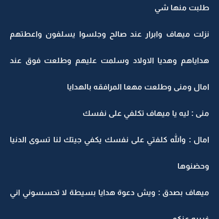
طلبت منها شي
نزلت ميهاف وابرار عند صالح وجلسوا يسلفون واعطتهم
هداياهم وهديا الاولاد وسلمت عليهم وطلعت فوق عند
امال ومنى وطلعت مهعا المرافقه بالهدايا
منى : ليه يا ميهاف تكلفي على نفسك
امال : والله كلفتي على نفسك يكفي جيتك لنا تسوى الدنيا
وحضنوها
ميهاف بصدق : ويش دعوة هدايا بسيطة لا تحسسوني اني
غريبه عنكم