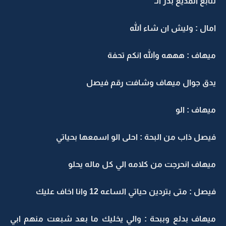
تتابع المذيع بدر الـ
امال : وليش ان شاء الله
ميهاف : هههه والله انكم تحفة
يدق جوال ميهاف وشافت رقم فيصل
ميهاف : الو
فيصل ذاب من البحة : احلى الو اسمعها بحياتي
ميهاف انحرجت من كلامه الي كل ماله يحلو
فيصل : متى بتردين حياتي الساعه 12 وانا اخاف عليك
ميهاف بدلع وببحة : والي يخليك ما بعد شبعت منهم ابي