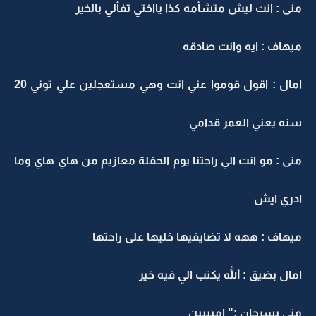
منى : انت ليش متشأمه كذا يااختي تفألي بالخير
ميهاف : ايه وانت صادقه
امال : اقول قوموا عني انت وهي مستعجلين علي توني 20
سنه يعني العمر قدامي
منى : مو انت الي راجتنا يوم الحفلة معازيم من هاي هاي وما
ادري ايش
ميهاف : ههه لا تضايقيها خليها على راحتها
امال بضيق : الله يكتب الي فيه خير
منى بسرحان :" اميييين