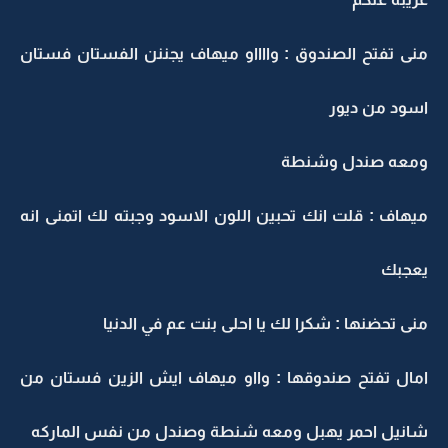
منى تفتح الصندوق : وااااو ميهاف يجننن الفستان فستان
اسود من ديور
ومعه صندل وشنطة
ميهاف : قلت انك تحبين اللون الاسود وجبته لك اتمنى انه
يعجبك
منى تحضنها : شكرا لك يا احلى بنت عم في الدنيا
امال تفتح صندوقها : وااو ميهاف ايش الزين فستان من
شانيل احمر يهبل ومعه شنطة وصندل من نفس الماركه