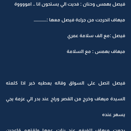
فيصل بهمس وحنان : فديت الي يستحون انا .. امووووة
ميهاف انحرجت من جراءة فيصل معها :...........
فيصل :مع الف سلامة عمري
ميهاف بهمس : مع السلامة
فيصل اتصل على السواق وقاله يعطيه خبر اذا كلمته
السيدة ميهاف وخرج من القصر وراح عند بدر الي عزمة يجي
يسهر عنده
رجعت ميهاف للغرفه عند بنات عمها ولقتهم قاعدين