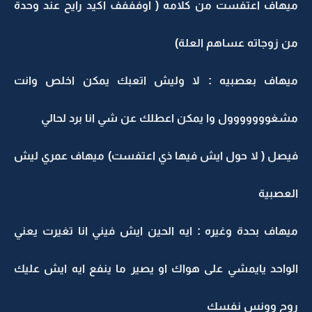
ميهاف اعتفست من كلامه ( اوفففف اكيد رايح عند وحدة
من زوجاته عساهم العلة)
ميهاف بعصبيه : لا وليش اتعبك يمكن اخلص وانت
مشغووووووول وا يمكن اعطلك عن شي انا برد لحالي
فيصل ( لا حول ايش فيها ذي اعتفست) ميهاف عمري ليش
العصبية
ميهاف بحدة وغيره : ايه الحين ايش فيني انا تغيرت يعني
الواحد يايمشي على هواك او يصير ما ينفع ايه ايش عليك
روح وونس نفسك