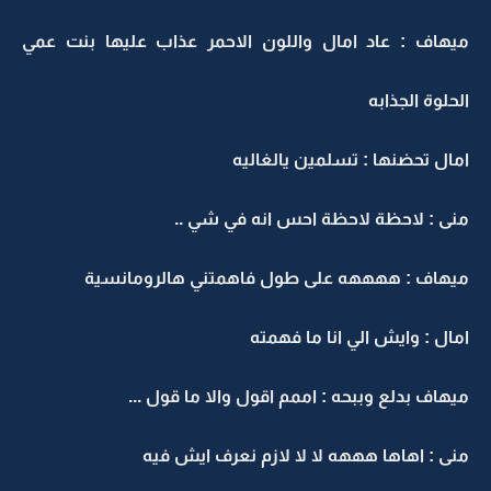
ميهاف : عاد امال واللون الاحمر عذاب عليها بنت عمي
الحلوة الجذابه
امال تحضنها : تسلمين يالغاليه
منى : لاحظة لاحظة احس انه في شي ..
ميهاف : ههههه على طول فاهمتني هالرومانسية
امال : وايش الي انا ما فهمته
ميهاف بدلع وببحه : اممم اقول والا ما قول ...
منى : اهاها هههه لا لا لازم نعرف ايش فيه