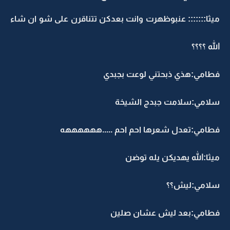
ميثا::::::: عنبوظهرت وانت بعدكن تتناقرن على شو ان شاء
الله ؟؟؟؟
فطامي:هذي ذبحتني لوعت بجبدي
سلامي:سلامت جبدج الشيخة
فطامي:تعدل شعرها احم احم .....ههههههه
ميثا:الله يهديكن يله توضن
سلامي:ليش؟؟
فطامي:بعد ليش عشان صلين