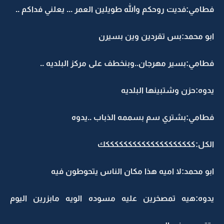
فطامي:فديت روحكم والله طويلين العمر ... يعلني فداكم ..
ابو محمد:بس تقردين وين بسيرن
فطامي:بسير مهرجان..وبنخطف على مركز البلديه ..
يدوه:حزن وشتبينها البلديه
فطامي:بشتري سم بسممه الذباب ..يدوه
الكل:ككككككككككككككككككككك
ابو محمد:لا اميه هذا مكان الناس يتحوطون فيه
يدوه:هيه تمصخرين عليه مسوده الويه مابزرين اليوم