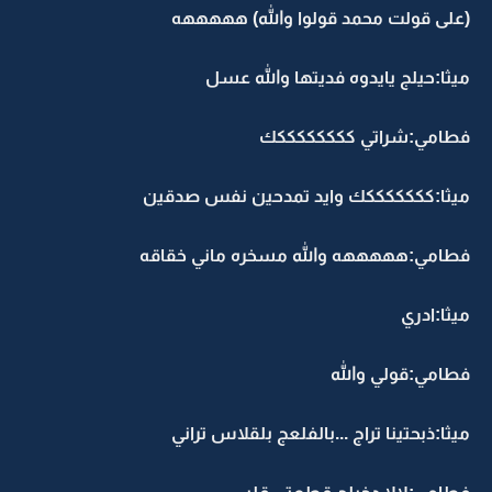
(على قولت محمد قولوا والله) هههههه
ميثا:حيلج يايدوه فديتها والله عسل
فطامي:شراتي ككككككككك
ميثا:كككككككك وايد تمدحين نفس صدقين
فطامي:هههههه والله مسخره ماني خقاقه
ميثا:ادري
فطامي:قولي والله
ميثا:ذبحتينا تراج ...بالفلعج بلقلاس تراني