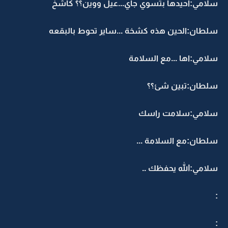
سلامي:احيدها بتسوي جاي...عيل ووين؟؟ كاشخ
سلطان:الحين هذه كشخة ...ساير تحوط بالبقعه
سلامي:اها ...مع السلامة
سلطان:تبين شئ؟؟
سلامي:سلامت راسك
سلطان:مع السلامة ...
سلامي:الله يحفظك ..
:
: