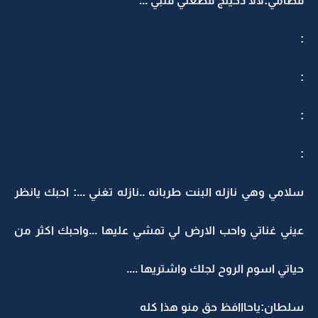
فطامي:لالا دخيلج قطعتي قلبي ...
:
:
:
:
سلامي وهي نازله البنت طربانه ..نازله تغني ...: احبك يانظر
عيني غناتي واحب الارض لي تمشي عليها ...واحبك اكثر من
حياتي اسوم الروح لجلك واشتريها ....
سلطان:ياحااافظ حق منو هذا كله