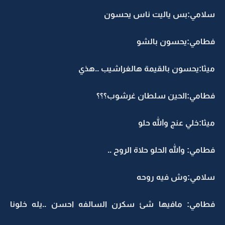
سلامي:بس ياليت ناس يحسون
فطامي:يحسون بالشو
ميثا:يحسون بالقيمة هالغراشيب ..هذي
فطامي:الحين سلطان غرشوب؟؟؟
ميثا:خلي عنج والله حلو
فطامي: والله الحلو حلاة الروح ..
سلامي:وش فيه روحه
فطامي: مافيها شئ سكرن السالفه احسن ..يله خلونا