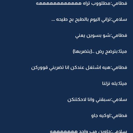
فطامي:مطلووب تراه ههههههههههههه
سلامي:تراني اليوم بالطيح بج طيحه ...
فطامي:شو بسوين يعني
ميثا:بترضج رض ..(بتضربها)
فطامي:هيه اشتغل عندكن انا تضربني قووركن
ميثا:يله نزلنا
سلامي:سبقني وانا لاحكتنكن
فطامي:اوكيه جاو
سلامي:جاوين مب واحد هههههههه