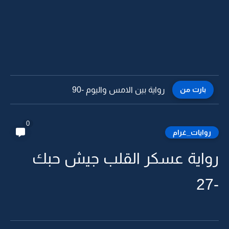
بارت من
رواية بين الامس واليوم -89
0
روايات_غرام
رواية عسكر القلب جيش حبك
-27