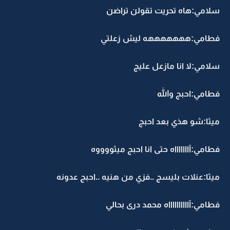
سلامي:هاه تحريت تقولن تراضن
فطامي:هههههههه ليش زعلتي
سلامي:لا انا مازعل عليج
فطامي:احبج والله
ميثا:شو هذي بعد احبج
فطامي:آاااااااه حتى انا احبج ميثووووه
ميثا:عنلات بليسج ..فزي من هنيه ..احبج عدونه
فطامي:آااااااااااه محمد درى بحالي