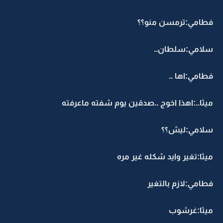
فطامي:ترمسن منو؟؟
سلامي:سلطان..
فطامي:اها ..
ميثا..:اهذا اخوج ..صدقين يوم شفته ماعرفته
سلامي:ليش؟؟
ميثا:تغير وايد شكله غير مره
فطامي:لازم بالتغير
ميثا:غرشوب