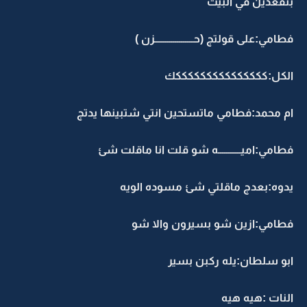
بتقعدين في البيت
فطامي:على قولتج (حـــــــــــــــــــزن )
الكل:كككككككككككككككك
ام محمد:فطامي ماتستحين انتي شتبينها يدتج
فطامي:اميـــــــــــه شو قلت انا ماقلت شئ
يدوه:بعدج ماقلتي شئ مسوده الويه
فطامي:ازين شو بسيرون والا شو
ابو سلطان:يله ركبن بسير
النات :هيه هيه