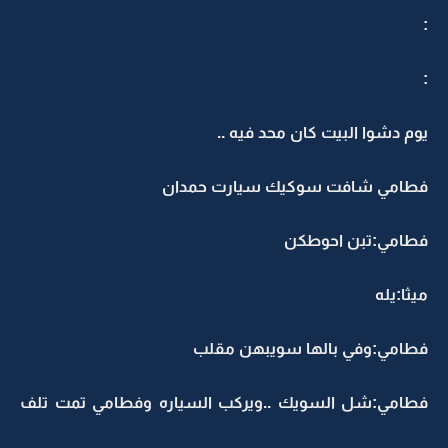
:
:
يوم دشوا البيت كان محد فيه ..
فطامي شافت سوكيك سيارت حمدان
فطامي:تبن احوطكن
ميثا:يله
فطامي:وفي بالها سويبهن مقلب
فطامي:شل السويك ..ويركب السياره وفطامي تمت تلف