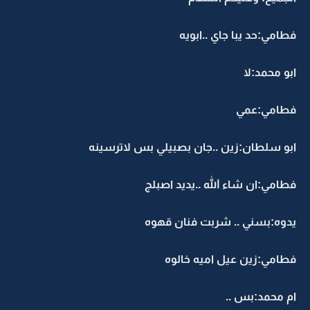
فطامي:حد يبا جاي ..ابويه
ابو محمد:لا
فطامي:عمي
ابو سلطان:زين ..جان بصبيلي بس لاترسينه
فطامي:ان شاء الله ..يديد اصبلج
يدوه:بسني .. شربت فنان قهوه
فطامي:زين عيل اميه خالوه
ام محمد:بس ..