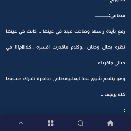
فطامي:ــــــــــــــــ
رفع بأيدة راسها وطاحت عينه في عينها .. كانت في عينها
نظره يهال وحنان ..وكلام ماقدرت افسره ..كلاااام!!! في
حياتي ماقريته
وهو يتقدم شوي ..حذاليها..وفطامي ماقدرة تتحرك جسمها
كله يرتجف ..
:
: