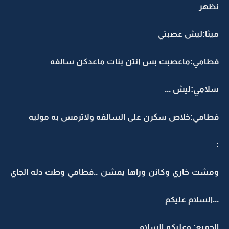
نظهر
ميثا:ليش عصبتي
فطامي:ماعصبت بس انتن بنات ماعدكن سالفه
سلامي:ليش ...
فطامي:خلاص سكرن على السالفه ولاترمس به موليه
:
ومشت خاري وكانن وراها يمشن ..فطامي وطت دله الجاي
...السلام عليكم
الجميع: وعليكم السلام