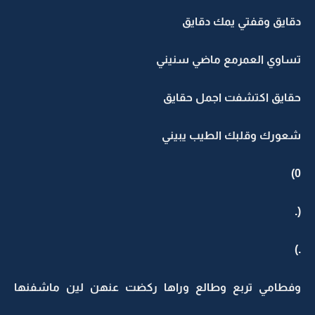
دقايق وقفتي يمك دقايق
تساوي العمرمع ماضي سنيني
حقايق اكتشفت اجمل حقايق
شعورك وقلبك الطيب يبيني
0)
(.
.)
وفطامي تربع وطالع وراها ركضت عنهن لين ماشفنها