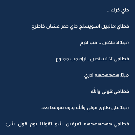
جاي كرك ..
فطاي:ماتبين اسويسلج جاي حمر عشان خاطرج
ميثا:لا خلاص .. مب لازم
فطامي:لا تستحين ..تراه مب ممنوع
ميثا:ههههههه ادري
فطامي:قولي والله
ميثا:على طاري قولي والله يدوه تقولها بعد
فطامي:هههههههه تعرفين شو تقولنا يوم قول شئ