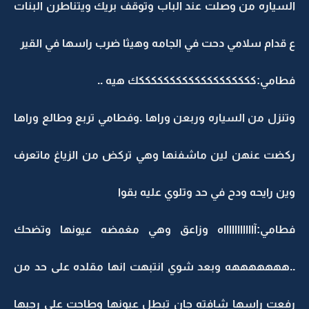
السياره من وصلت عند الباب وتوقف بريك ويتناطرن البنات
ع قدام سلامي دحت في الجامه وهيثا ضرب راسها في القير
فطامي:كككككككككككككككككككك هيه ..
وتنزل من السياره وربعن وراها .وفطامي تربع وطالع وراها
ركضت عنهن لين ماشفنها وهي تركض من الزياغ ماتعرف
وين رايحه ودح في حد وتلوي عليه بقوا
فطامي:آاااااااااااه وزاعق وهي مغمضه عيونها وتضحك
..هههههههه وبعد شوي انتبهت انها مقلده على حد من
رفعت راسها شافته جان تبطل عيونها وطاحت على رجبها