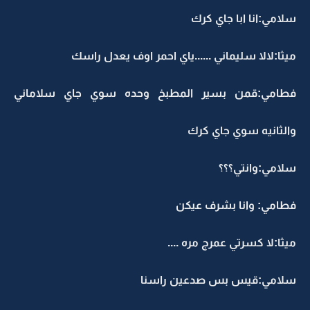
سلامي:انا ابا جاي كرك
ميثا:لالا سليماني ......ياي احمر اوف يعدل راسك
فطامي:قمن بسير المطبخ وحده سوي جاي سلاماني
والثانيه سوي جاي كرك
سلامي:وانتي؟؟؟
فطامي: وانا بشرف عيكن
ميثا:لا كسرتي عمرج مره ....
سلامي:قيس بس صدعين راسنا