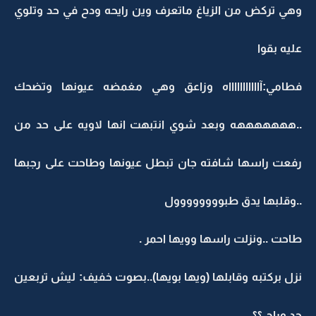
وهي تركض من الزياغ ماتعرف وين رايحه ودح في حد وتلوي
عليه بقوا
فطامي:آاااااااااااه وزاعق وهي مغمضه عيونها وتضحك
..هههههههه وبعد شوي انتبهت انها لاويه على حد من
رفعت راسها شافته جان تبطل عيونها وطاحت على رجبها
..وقلبها يدق طبوووووووول
طاحت ..ونزلت راسها وويها احمر .
نزل بركتبه وقابلها (ويها بويها)..بصوت خفيف: ليش تربعين
حد وراج ؟؟