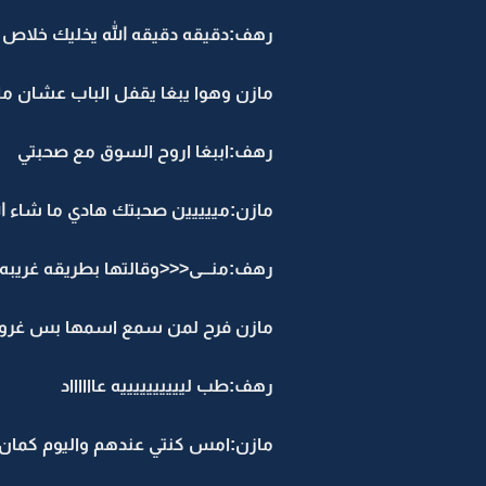
رهف:دقيقه دقيقه الله يخليك خلاص ب
مازن وهوا يبغا يقفل الباب عشان م
رهف:اببغا اروح السوق مع صحبتي
مازن:مييييين صحبتك هادي ما شاء ال
رهف:منـــى<<<وقالتها بطريقه غريبه
مازن فرح لمن سمع اسمها بس غروره
رهف:طب لييييييييييه عااااااد
مازن:امس كنتي عندهم واليوم كمان ما