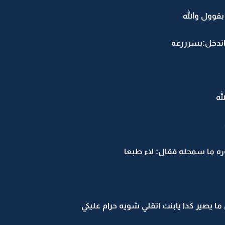
قوول والله
اتدخل:بسرررعه
له
 ما سمحله فقال: لاء طبعا
 يصير كدا يابنت اتقلي شويه حرام عليكي