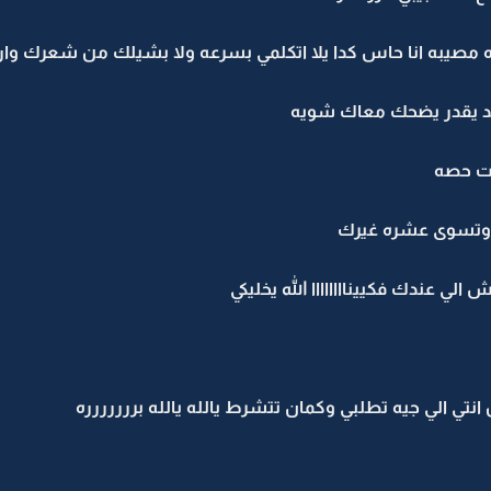
اه مصيبه انا حاس كدا يلا اتكلمي بسرعه ولا بشيلك من شعرك وارم
د يقدر يضحك معاك شويه
نت حصه
وتسوى عشره غيرك
الي عندك فكييناااااااا الله يخليكي
نتي الي جيه تطلبي وكمان تتشرط يالله يالله بررررررره