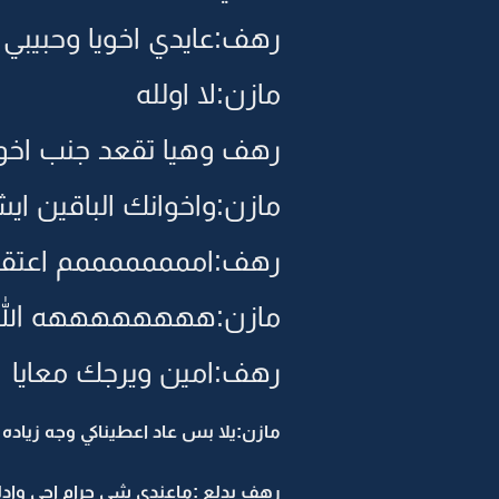
رهف:عايدي اخويا وحبيبي 
مازن:لا اولله
رهف وهيا تقعد جنب اخوها 
مازن:واخوانك الباقين ا
رهف:اممممممممم اعتقد
مازن:ههههههههه الله 
رهف:امين ويرجك معايا
مازن:يلا بس عاد اعطيناكي وجه زياده
رهف بدلع :ماعندي شي حرام اجي وادل