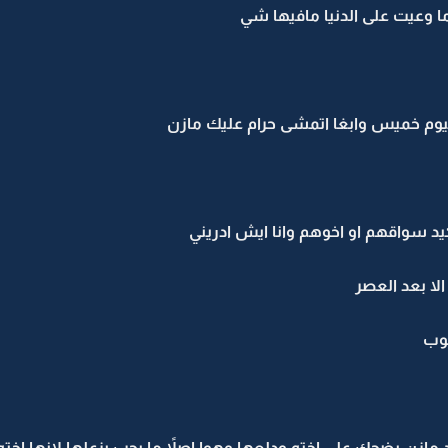
 وعيت على الدنيا مافيها شي
ليوم خميس وابغا اتمشى حرام عليك مازن
 سواقهم او اخوهم وانا ايش ادريني
لا بعد العصر
لوب
زن يضحك على اخته ودلعها وهوا اصلاً ما يحب يزعلها لانها اخته 