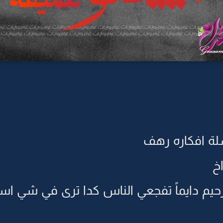
ة افكاره رهف
اخ
رحيم دايماً تفجعي الناس كدا ترى في شي اس