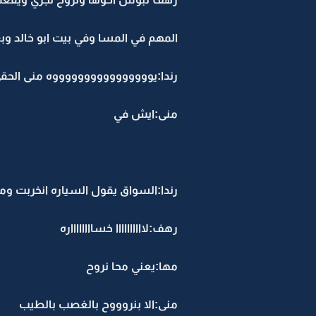
المهم في المسا وفي بيت ابو خالد وبع
رندا:يووووووووووووووووه منى الحق
منى:ايش في
رندا:السواق يقول السياره انخربت وما 
رهف:لاااااااااا خسااااااااره
مها:يعني محا نروح
منى:الا بنروووح بالغصب بالطيب