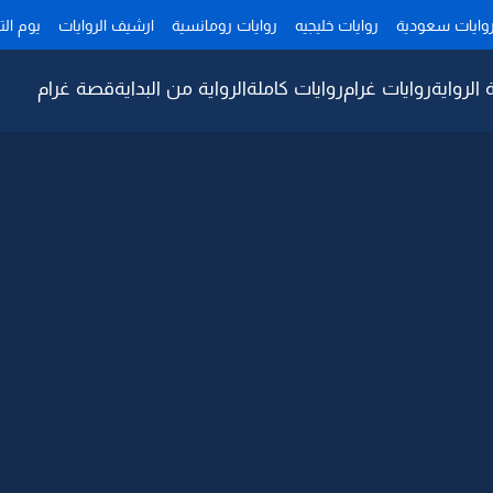
وايات سعودية
روايات خليجيه
روايات رومانسية
ارشيف الروايات
يوم ال
 الرواية
روايات غرام
روايات كاملة
الرواية من البداية
قصة غرام