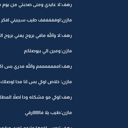
رهف:لا عايدي ومنى صحبتي من يوم ما
مازن:اوفففففف طيب سيبيني افكر
رهف:لا والله مافي بروح يعني بروح ا
مازن:ومين الي بيوصلكم
رهف:امممممممم والله مدري بس اكيد
مازن: خلاص اوكي بس انا محا اوصلك ا
رهف:اوكي مو مشكله ودا اصلاً المط
مازن:طيب يلا فااااااارقي
رهف تبوس اخوها وتروح تجري ويقعد ما