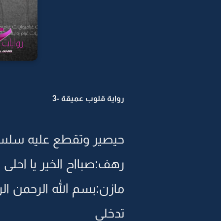
رواية قلوب عميقة -3
حيصير وتقطع عليه سلسل
رهف:صبااح الخير يا احلى 
مازن:بسم الله الرحمن ال
تدخلي