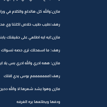
مازن:والله كل هالدلع والكلام في ور
رهف:طيب طيب خلاص اكلتنا وي مح
مازن:ايه ايه اطلعي على حقيقتك ياب
رهف: ما اسمحلك ترى حصه تسواك 
مازن: ههه ادري والله ادري بس يلا ايش 
رهف:امممممممم بوس يدي اقلك
مازن وهوا يشد شعرها:لا والله دحين ا
ودفها ويطلعها بره الغرفه