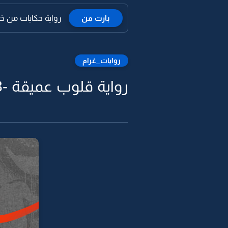
بارت من
رواية حكايات من خلف
روايات_غرام
رواية قلوب عميقة -3