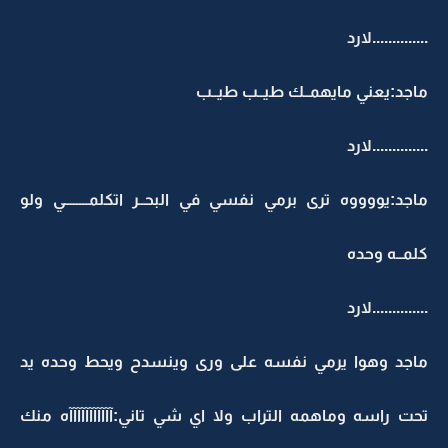
..............لارد
ماجد:يعني مايهمــك طيــب طيــب
..............لارد
ماجد:يووووه ترى برمي نفسي في البحــر اتكلمــــــــي ولو
كلمــه وحده
..............لارد
ماجد وهوا يرمي نفسه على ورى وينسدح ويحط وحده يد
تحت راسه وماهمه التراب ولا اي شي تاني:آآآآآآآآآآآه منك