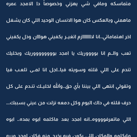
متماسكه ومافي شي يهزني وخصوصاً دا الامجد عمره
ماهمني وبالعكس كان هوا الانسان الوحيد اللي كان يشغل
اخر اهتماماتي..انا لاااااااازم اتغيــر يكفيني هوااان وذل يكفيني
تعب والــم انا بووووريك يا امجد بووووووووريك وبخليك
تندم على اللي قلته وسويته فيا..اجل انا لمــى تلعـب فيا
وتقولي انتهى اللي بيننا بأي حق..والله لخليــك تنـدم على كل
حرف قلته في داك اليوم وكل دمعه نزلت من عيني بسببك...
اللي ماتعرفووووه..انه امجد بعد ماكلمه ابوه بمده.. ابوه
مايكلمه والمكان اللي يكون فيه يخرج منه فكان امجد مرره