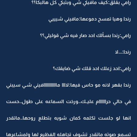
رامي بقلق:كيف مافيكي شي وبتبكي كل هالبكا؟؟
رندا وهيا تمسح دموعها:مافيني شيييي
رامي:رندا بسألك احد صار فيه شي قوليلي؟؟
رندا:...لا
رامي:احد زعلك احد قلك شي ضايقك؟
رندا بقهر لانه مو حاس فيها:لاااا مااااااااااافيني شـي سيبني
في حالي حراااااام عليــك..ورخت السماعه على طول..حست
انها لو جلست تكلمه كمان شويه بتطلع روحها..ماتقدر
تسمع صوته ماتقدر تشوف تجاهله الفظيع لها ولمشاعرها