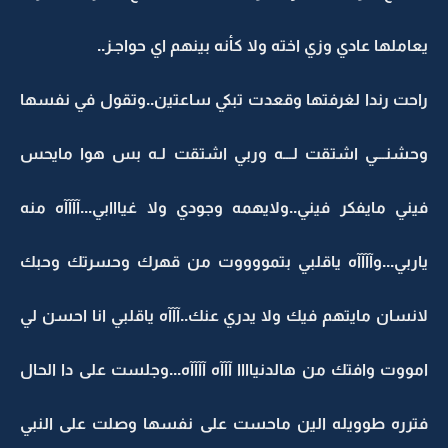
يعاملها عادي وزي اخته ولا كأنه بينهم اي حواجـز..
راحت رندا لغرفتها وقعدت تبكي ساعتين..وتقول في نفسها
وحشنـــي اشتقت لـــه وربي اشتقت لـه بس هوا مايحس
فيني مايفكر فيني..ولايهمه وجودي ولا غيااابي...آآآآه منه
ياربي...وآآآآه ياقلبي بتمووووت من قهرك وحسرتك وحبك
لانسان مايتهم فيك ولا يدري عنك..آآآه ياقلبي انا احسن لي
امووت وافتك من هالدنياااا آآآه آآآآه...وجلست على دا الحال
فترره طوويله الين ماحست على نفسها وصلت على النبي