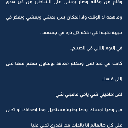
وقام من مكانه وصار يمشي على الشاطئ من غير هدى
وماهمه لا الوقت ولا المكان بس يمشي ويمشي ويفكر في
حبيبة قلبـه اللي ملكة كل ذره في جسمه...
في اليوم التاني في الصبــح..
كانت مي عند لمـى وتتكلم معاها...وتحاول تفهم منها على
اللي فيها..
لمى:مافيني شي يامي مافيني شي
مي وهيا تمسك يدها بحنيه:مستحيل محا اصدقك لو تخبي
على كل هالعالم انا بالذات محا تقدري تخبي عليا