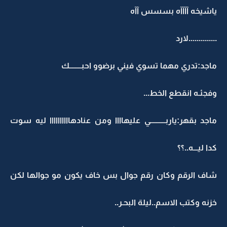
ياشيخه آآآآه بسسس آآه
..............لارد
ماجد:تدري مهما تسوي فيني برضوو احبــــــــك
وفجئـه انقطع الخط...
ماجد بقهر:ياربــــــــــي عليهاااا ومن عنادهاااااااااا ليه سوت
كدا ليـــه..؟؟
شاف الرقم وكان رقم جوال بس خاف يكون مو جوالها لكن
خزنه وكتب الاسم..ليلة البحـر..