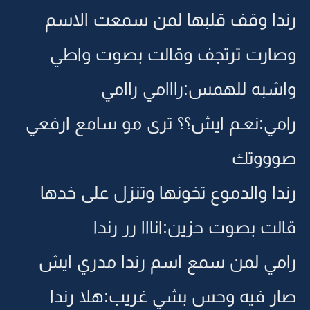
رندا وقف قلبها لمن سمعت الاسم
وصارت ترتجف وقالت بصوت واطي
واشبه للهمس:رااامي راامي
رامي:نعـم ايش؟؟ ترى مو سامع ارفعي
صوووتك
رندا والدموع تخونها وتنزل على خدها
قالت بصوت حزين:انااا رر رندا
رامي لمن سمع اسم رندا مدري ايش
صار فيه وحس بشي غريب:هلا رندا