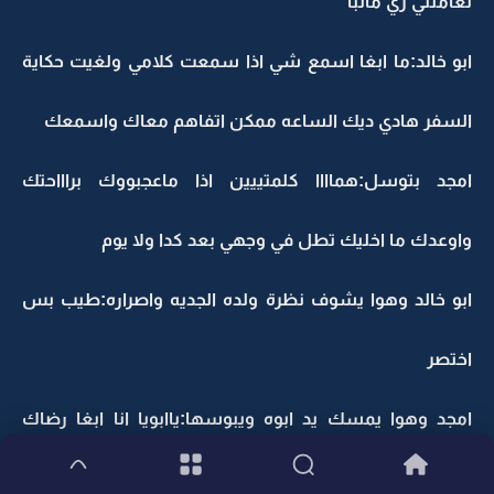
تعاملني زي ماتبا
ابو خالد:ما ابغا اسمع شي اذا سمعت كلامي ولغيت حكاية
السفر هادي ديك الساعه ممكن اتفاهم معاك واسمعك
امجد بتوسل:هماااا كلمتييين اذا ماعجبووك براااحتك
واوعدك ما اخليك تطل في وجهي بعد كدا ولا يوم
ابو خالد وهوا يشوف نظرة ولده الجديه واصراره:طيب بس
اختصر
امجد وهوا يمسك يد ابوه ويبوسها:ياابويا انا ابغا رضاك
عليااا واللي تباه هوا اللي حسويـه