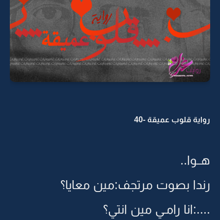
رواية قلوب عميقة -40
هــوا..
رندا بصوت مرتجف:مين معايا؟
....:انا رامـي مين انتي؟