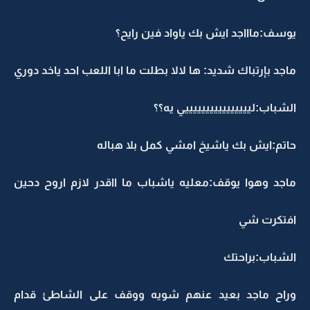
يوسف:ماااجد ايش بك ياواد فين رايح؟
ماجد بإرتباك شديد: ها لالا بطلت ما ابا اللعب احد ياخد دوري
الشباب:لييييييييييييييييي يه؟؟
حاتم:ايش بك ياشيخ امشي كمل بلا هباله
ماجد وهوا يوقف:معليه ياشباب ما ااقدر لازم اروح دحين
افتكرت شي
الشباب:براحتك
وراح ماجد بعيد عنهم شويه ووقف على الشاطئ قدام