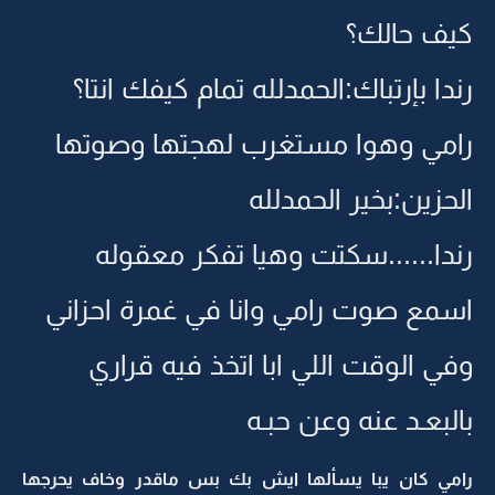
كيف حالك؟
رندا بإرتباك:الحمدلله تمام كيفك انتا؟
رامي وهوا مستغرب لهجتها وصوتها
الحزين:بخير الحمدلله
رندا......سكتت وهيا تفكر معقوله
اسمع صوت رامي وانا في غمرة احزاني
وفي الوقت اللي ابا اتخذ فيه قراري
بالبعـد عنه وعن حبـه
رامي كان يبا يسألها ايش بك بس ماقدر وخاف يحرجها