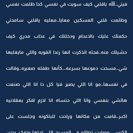
فيني..آآآه ياقلبي كيف سويت في نفسي كدا ظلمت نفسي
وظلمت قلبي المسكين معايا..معليه ياقلبي سامحني
حكمتك عليك بالاعدام ودخلتك في عذاب مدري كيف
حشيلك منه..فجئه اتذكرت انها رندا القويه واللي مايغلبها
شي..مسحت دموعها بسرعه...كأنها طفله صغيره..وقالت
في نفسها..مو انا اللي يصير فيا كل دا انا اللي صنعت
هالشي بنفسي وانا اللي حنساه انا لازم افكر بعقلانيه
اكبـر..قامت من مكانها وراحت للبلكونه وجلست على
الكرسي وصارت تطالع في المسبح اللي تحتها وتفكـر بحزن