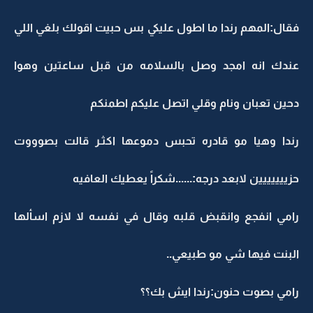
فقال:المهم رندا ما اطول عليكي بس حبيت اقولك بلغي اللي
عندك انه امجد وصل بالسلامه من قبل ساعتين وهوا
دحين تعبان ونام وقلي اتصل عليكم اطمنكم
رندا وهيا مو قادره تحبس دموعها اكثـر قالت بصوووت
حزييييييين لابعد درجه:......شكراً يعطيك العافيه
رامي انفجع وانقبض قلبه وقال في نفسه لا لازم اسألها
البنت فيها شي مو طبيعي..
رامي بصوت حنون:رندا ايش بك؟؟