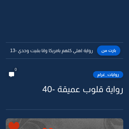
بارت من
رواية اهلي كلهم بامريكا وانا بقيت وحدي -12
0
روايات_غرام
رواية قلوب عميقة -40