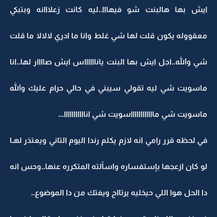
ايش بها هالبنت شو فيهااا..ليه كانت زعلااانه وبتبكي
معقووله يكون قلت لها شي غلط وانا ما ادري لالالا ما قلت
شي والله..اجل ايش بها البنت يانااااااس ايش صاااار لها..انا
ماسويت شي ليه تقولي سيبني في حالي حرام عليك والله
ماسويت شي مااااااااااااسويت شي انااااااااااا...
في لحظه قرر رامي انه لازم يكلم رندا اليوم التاني ويعتذر لهـا
لو كان ازعجها بإستفساره واسألته المتكرره عنها..وحس انه
دا الحل هوا اللي حيخليه يرتااح ويفتك من دا الموضوع..