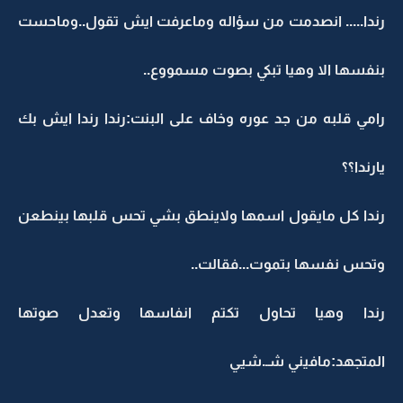
رندا..... انصدمت من سؤاله وماعرفت ايش تقول..وماحست
بنفسها الا وهيا تبكي بصوت مسمووع..
رامي قلبه من جد عوره وخاف على البنت:رندا رندا ايش بك
يارندا؟؟
رندا كل مايقول اسمها ولاينطق بشي تحس قلبها بينطعن
وتحس نفسها بتموت...فقالت..
رندا وهيا تحاول تكتم انفاسها وتعدل صوتها
المتجهد:مافيني شـ.شيي