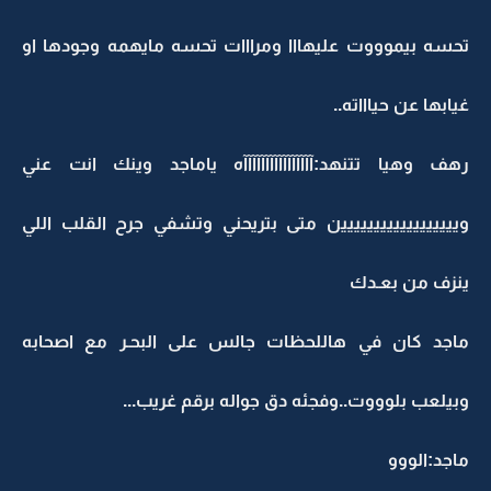
تحسه بيموووت عليهااا ومرااات تحسه مايهمه وجودها او
غيابها عن حياااته..
رهف وهيا تتنهد:آآآآآآآآآآآآآآآآه ياماجد وينك انت عني
ويييييييييييييييييين متى بتريحني وتشفي جرح القلب اللي
ينزف من بعـدك
ماجد كان في هاللحظات جالس على البحـر مع اصحابه
وبيلعب بلوووت..وفجئه دق جواله برقم غريب...
ماجد:الووو