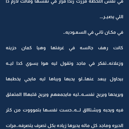
في نفس اللحظه قررت رندا قرار في نفسها وقالت لازم دا
اللي يصيــر...
في مكـان تانـي في السعـوديه..
كانت رهف جالسه في غرفتها وهيا كمان حزينه
وزعلانه..تفكر في ماجد وتقول ليه هوا يسوي كدا ليــه
بيحاول يبعد عنها..لو يحبها ويباها ليه مايجي يخطبها
ويريحها ويريح نفسـه..ليه مايجمعهم ويريح قلبهااا المتعلق
فيه ويحبه ويشتاااق لـــه..حست نفسها بتموووت من كثر
الحيره وماجد كل ماله يحيرها زياده بكل تصرف يتصرفه..مرات