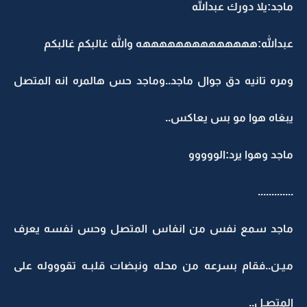
ماجد:يلا دورك عبدالله
عبدالله:ههههههههههههههه والله غالبكم غالبكم
ومره تانيه دق جوال ماجد..وماجد حس هالمره انه المتصل
يبغاه هوا مو بس يعاكس..
ماجد وهوا يرد:الووووو
.............
ماجد سمع نفس من انفاس المتصل وحس نفسه يعرف
ميـن..فقام بسرعه من محله ونبضات قلبـه تقوووله على
المتصـل..