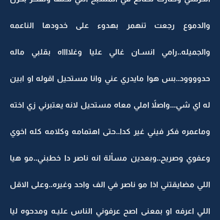
والدموع رجعت تنهمر بهدوء على خدودها الناعمه
والجميله..رامي انسـان غالي عليا وغلااااه بقلبي ماله
حدوووود..بس هوا مايدري عني وانا مستحيل اقوله او ابين
له اي شي...واصلاً املي معاه مستحيل لانه يعتبرني زي اخته
وماعمره فكر فيني غير كدا..حتى اهتمامه وكلامه كله اخوي
وعفوي وصريح..وبعدين مسألة انه ناصر دا خطبني..مو هيا
اللي مضايقتني اذا مو ناصر في الف واحد وغيره..وعلى الاقل
اللي اعرفه او بمعنى اصح عرفوني الناس عليـه ومدحوه ليا