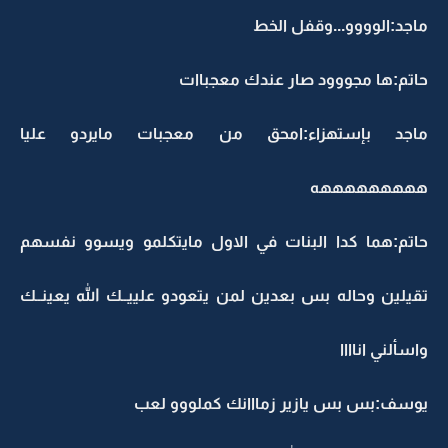
ماجد:الوووو...وقفل الخط
حاتم:ها مجووود صار عندك معجباات
ماجد بإستهزاء:امحق من معجبات مايردو عليا
هههههههههه
حاتم:هما كدا البنات في الاول مايتكلمو ويسوو نفسهم
تقيلين وحاله بس بعدين لمن يتعودو علييــك الله يعينــك
واسألني اناااا
يوسف:بس بس يازير زمااانك كملووو لعب