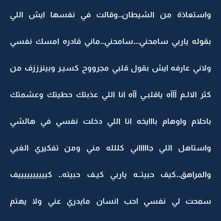
واستعاذة من الشيطان..وقالت في نفسها ايش اللي
بقوله ياربي سامحني...سامحني..ماني قادره امسك نفسي
ولاني عارفه ايش بقول قلبي مجرووح كسيـر وبينزززف من
كثر الالـم آآآه ياقلبـي آآه انا اللي عذبتك حطيتك وعشمتك
باحلام واوهام بااايخه انا اللي دخلت نفسي في هالشي
واستاهل اللي جاااااني كللله مني ومن تفكيري الغبي
والمراهق..كيف حبيتــه ياربي كيـف حبيته.. كييييييييييف
سمحت لي نفسي احب انسان مايدري عني ولا يهتم