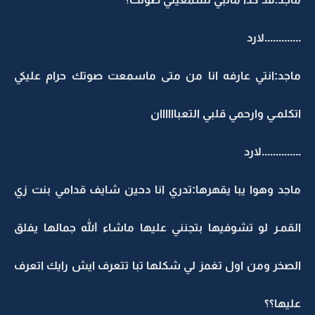
.............لارد
ماجد:انتي عارفه انا من متى ماسمعت صوتك حرام عليكي
اتكلمـي وارحمي قلبي التعباااااان
..............لارد
ماجد وهوا يبا يقهرها:تدري انا دحين شايف قدامي بنت زي
القمـر لو تشوفيها بتجنني عليها ماشاء الله جمالها يفلق
الصخر ومن اول تغمز لي شكلها تبا تتعرف ايش رايك اتعرف
عليها؟؟