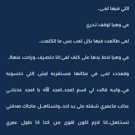
اللي فيها لمـى..
مي وهيا توقف:تـدري
لمى طالعت فيها بكل تعب بس ما اتكلمت..
مي وهيا تحط يدها على كتف لمى:انا حتصـرف..وراحت عنهاا..
وقعدت لمـى في مكانها مستغربه ايش اللي حتسويه
مي..وليـه قالت لي اسم امجد..امجد آآآه يا امجد عذبتنــي
عذاب ماعمري شفته على يـد احد..وتستاهــل ماجاك صدقني
تستـاهل..انا لازم اكون اقوى من كدا انا طول عمري