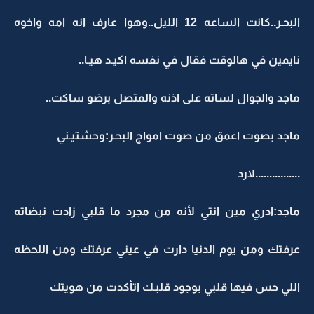
البحـر..كانت الساعه 12 الليل..وهوا عارف انه امه واخوه
نايمين في هالوقت فقال في نفسه اكيـد هيـا..
ماجد والجوال لساته على اذنه والمتصل برضو ساكت..
ماجد بصوت اعمق من صوت امواج البحـر:وحشتيـني
................لارد
ماجد:ادري مين انتي لأنه من مجرد ما قلبي زادت نبضاته
عرفتك ومن يوم الدنيا دارت في عيني عرفتك ومن اللحظه
اللي حس فيها قلبي بوجود قلبـك اتأكدت من هويتك