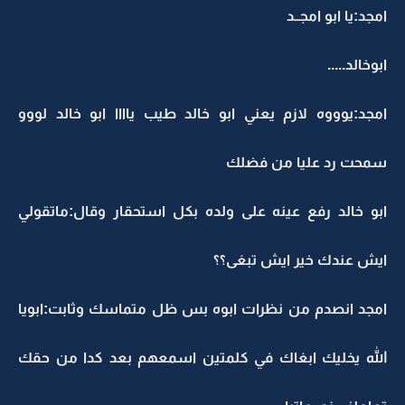
امجد:يا ابو امجــد
ابوخالد.....
امجد:يوووه لازم يعني ابو خالد طيب ياااا ابو خالد لووو
سمحت رد عليا من فضلك
ابو خالد رفع عينه على ولده بكل استحقار وقال:ماتقولي
ايش عندك خير ايش تبغى؟؟
امجد انصدم من نظرات ابوه بس ظل متماسك وثابت:ابويا
الله يخليك ابغاك في كلمتين اسمعهم بعد كدا من حقك