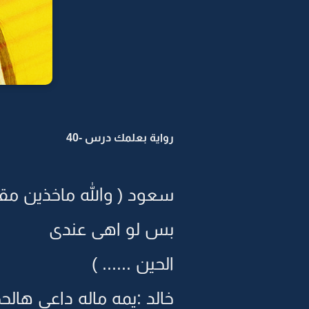
رواية بعلمك درس -40
سعود ( والله ماخذين مقل
بس لو اهى عندى
الحين ...... )
خالد :يمه ماله داعى هالح