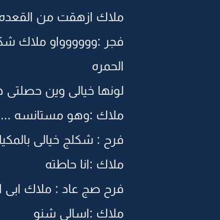
ملاك ازهقت من القعده ا
فجر :وووووواو ملاك شكل
الحمره
لونها خيالى وين حصلتى ه
ملاك :وهو مستانسه ....وا
فرح : شكلج خيالى بالمكيا
ملاك :انا حاطته
فرح صج عاد : ملاك ابى ا
ملاك :اسالى شنو