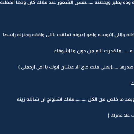
 وده يطير ويحظنه ......نفس الشعور عند ملاك كان ودها اتحظنه 
ظنه واللى اتبوسه واهو اعيونه تعلقت باللى واقفه ومنزله راسها
ه ......ما قدرت انام من دون ما اشوفك
 .....(يعنى منت جاى الا عشان ابوك يا اخى ارحمنى )
ك
.وبعد ما خلص من الكل ..........ملاك اشلونج ان شالله زينه
 علا عمرك )