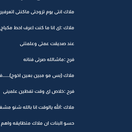
ملاك انتى يوم تزوجتى ماكنتى اتعرفي
ملاك :اى انا ما كنت اعرف احط مكياج
عند صديقت عمتى وعلمتنى
فرح :ماشالله صرتى فنانه
ملاك (بس مو مبين بعين اخوج)......فر
فرح :خلاص اى وقت تفظين علمينى
ملاك :الله يالوقت انا بالله شنو مشغلنى
حسو البنات ان ملاك متظايقه واهم درو