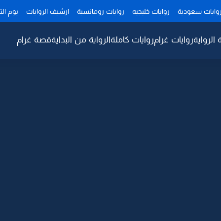
وايات سعودية
روايات خليجيه
روايات رومانسية
ارشيف الروايات
يوم ال
 الرواية
روايات غرام
روايات كاملة
الرواية من البداية
قصة غرام