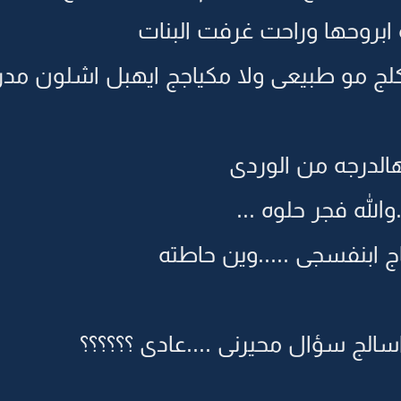
بروحها وراحت غرفت البنات
ج مو طبيعى ولا مكياجج ايهبل اشلون مدرج
الدرجه من الوردى
لله فجر حلوه ...
ج ابنفسجى .....وين حاطته
سالج سؤال محيرنى ....عادى ؟؟؟؟؟؟