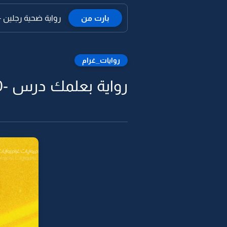
بارت من
رواية ضحية رجلين -32
روايات_غرام
رواية بعلمك درس -40