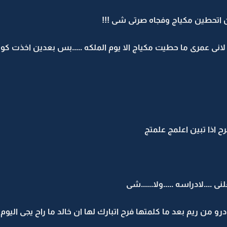
ن اتحطين مكياج وفجاه صرتى شى !!!
 لانى عمرى ما حطيت مكياج الا يوم الملكه .....بس بعدين اخذت ك
ح اذا تبين اعلمج علمتج
 ....لادراسه .....ولا......شى
 من ريم بعد ما كلمتها فرح اتبارك لها ان خالد ما راح يجى اليوم