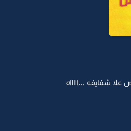
لا شفايفه ...اااااه