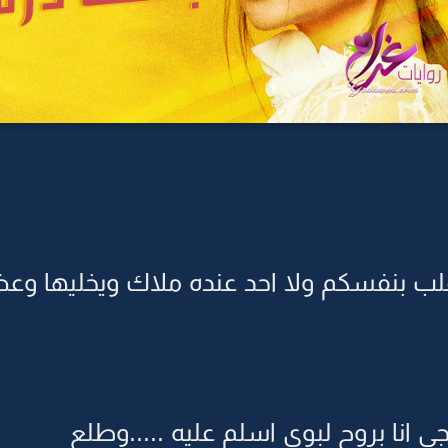
ب بنفسكم ولا احد عنده ملاك ويخليها وعض ع
جى انا بروح لبوى اسلم عليه .....وطلع