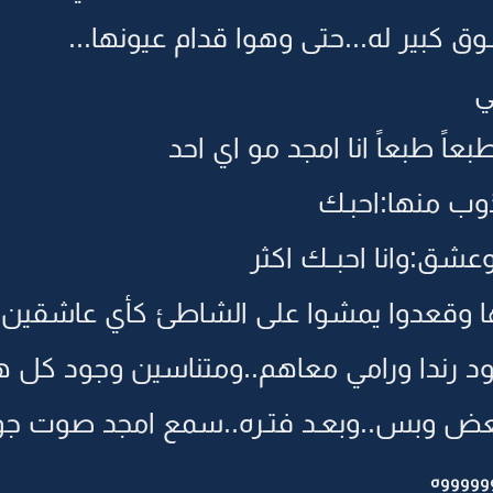
 كبير له...حتى وهوا قدام عيونها...
ي
طبعاً انا امجد مو اي احد
وب منها:احبـك
عشق:وانا احبــك اكثر
 وقعدوا يمشوا على الشاطئ كأي عاشقين
ود رندا ورامي معاهم..ومتناسين وجود كل 
 بعض وبس..وبعـد فتـره..سمع امجد صوت جوال
وووووه