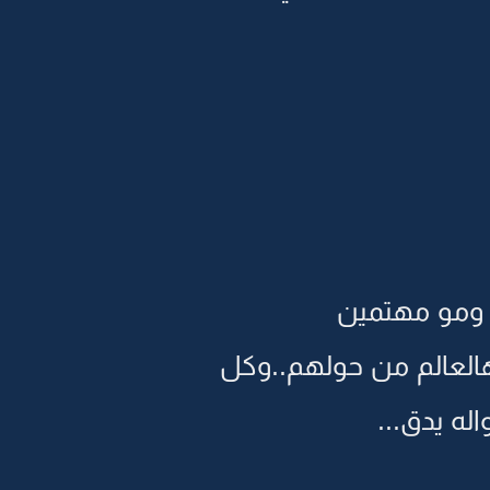
 ومو مهتمين
هالعالم من حولهم..وكل
ه يدق...