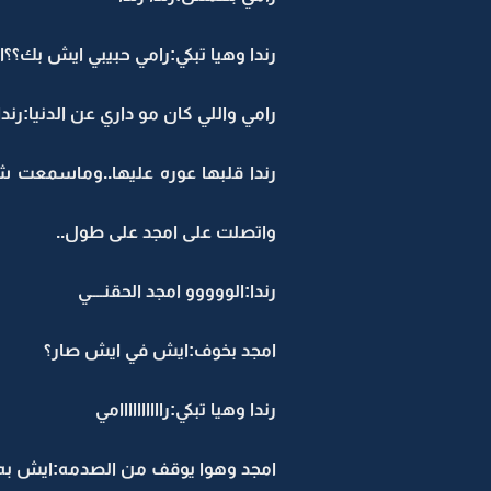
رندا وهيا تبكي:رامي حبيبي ايش بك؟؟انا
رامي واللي كان مو داري عن الدنيا:رندا 
رندا قلبها عوره عليها..وماسمعت ش
واتصلت على امجد على طول..
رندا:الووووو امجد الحقنــــي
امجد بخوف:ايش في ايش صار؟
رندا وهيا تبكي:راااااااااامي
امجد وهوا يوقف من الصدمه:ايش به 