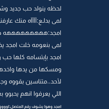
لحظه ينولد حب جديد وشوق
لمى بدلـع:آآآآه منك عارفن
امجد:هههههههههه طبعاً 
لمى بنعومه خلت امجد يذ
امجد بإبتسامه كلها حب و
ومسكها من يدها واخدها
لأحد..متناسين بقووه وج
اللي يعرفوا انهم يحبوو
امجد وهوا يشوف رقم المتصل:اوووو