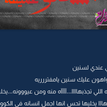
ي عندي لسنين
اهون عليك سنين يامفتررريه
اللي تجذبهاااا...آآآآه منه ومن عيووونه...
هااا يخليها تحس انها اجمل انسانه في الكوو