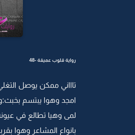
رواية قلوب عميقة -48
تاااني ممكن يوصل التغل
امجد وهوا يبتسم بخبث:و
لمى وهيا تطالع في عيونه 
بانواع المشاعر وهوا بقرب