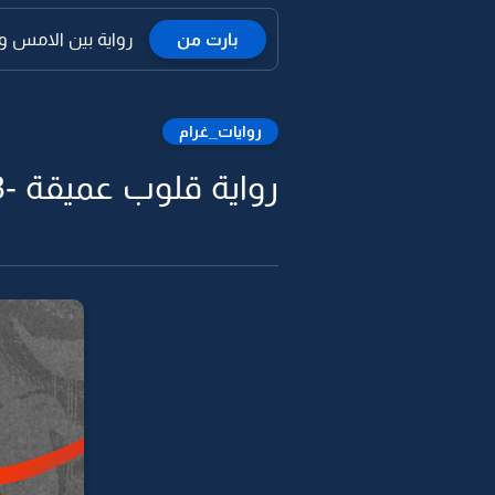
بارت من
رواية بين الامس والي
روايات_غرام
رواية قلوب عميقة -48