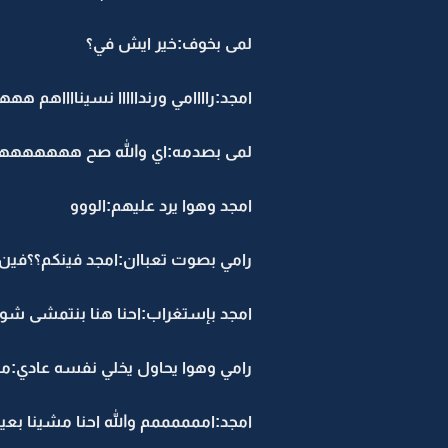
لمى بخوف:خير ايش في؟
امجد:راااامي ورندااااا نسيناااا
لمى بصدمه:اي والله صح هههههههههه
امجد وهوا يرد عليهم:الووو
رامي بصوت تعباان:امجد فينكم؟؟فين ا
امجد بإستغراب:احنا هنا بنتمشى شوي
رامي وهوا يحاول يخلي نفسه عادي:ما
امجد:اممممممم والله احنا مشينا بعيـد