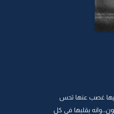
يخليها غصب عنها تحس
ون..وانه بقلبها في كل