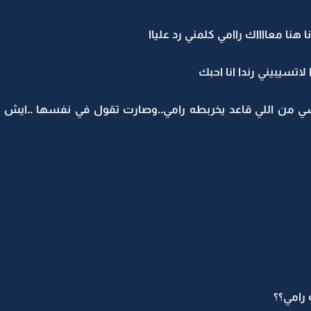
 هنا معااااك راامي كلمني رد علياا
لاتسيبيني رندا انا احبك
ي من اللي قاعد يخربطه رامي..وصارت تقول في نفسها ..ايش به
رامي؟؟