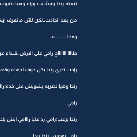
تبعته رندا ومشيت وراه وهيا بتموت 
من بعد الحادث..لكن للآن ماتعرف ايش
وفجئـــــــــــــه...
طااااااااااااح رامي على الارض..قــدام عيو
راحت تجري رندا بكل خوف لجهته وق
رندا وهيا تضربه بشويش على خده:رااااا
رامي..............
رندا برعب:رامي رد عليا رااامي ايش بك
رامي بهمس:رندا رندا