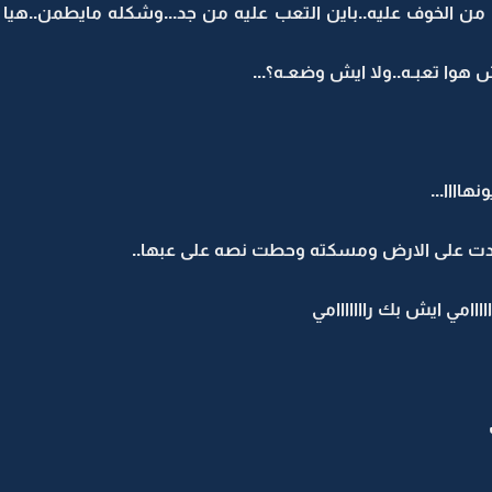
من الخوف عليه..باين التعب عليه من جد...وشكله مايطمن..هيا كا
 هوا تعبـه..ولا ايش وضعـه؟...
نهاااا...
عدت على الارض ومسكته وحطت نصه على عبها..
اامي ايش بك رااااااامي