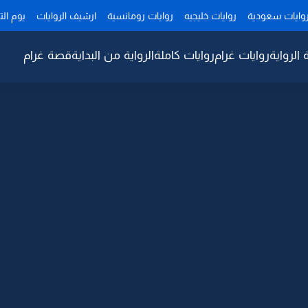
وايات سعودية
روايات خليجيه
روايات رومانسية
ارشيف الروايات
يوم ال
 الرواية
روايات غرام
روايات كاملة
الرواية من البداية
قصة غرام