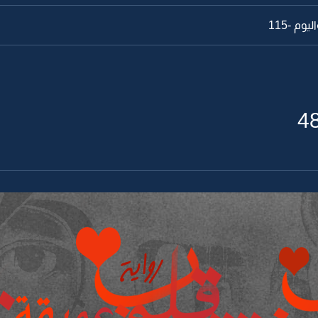
وم -115