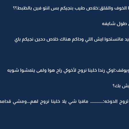
ها الخوف والقلق:خلاص طيب بنجيكم بس انتو فين بالظبط؟؟
لى طول شايفه
د ماتستحوا ايش اللي وداكم هناك خلاص دحين نجيكم باي
قف:اوكي رندا خلينا نروح لأخوكي راح هوا ولمى يتمشوا شويه
ايش بك؟
 الدوخه:........... مافيا شي يلا خلينا نروح لهم...ومشي قدامه