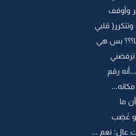
ر وأوقف
وتتكرر( قلبي
ها؟؟؟ بس هي
 ترفضني
.أنه رقم
انه...
أن ما
و غَضِب
عالٍ: نعم ...