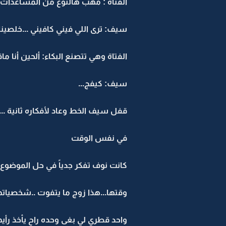
الفتاة : مهب هالنوع من المساعدات..
سيف: ترى اللي فيني كافيني ...خلصينا
الفتاة وهي تتصنع البكاء: ألحين أنا ماق
سيف: كيفج...
قفل سيف الخط وعاد لأفكاره ثانية ....
في نفس الوقت
كانت نوف تفكر جدياً في حل الموضوع
وقتها...هذا زوج ما يتفوت ..شخصياتهم 
واحد قطري لي بغى وحده راح يأخذ رأيها 