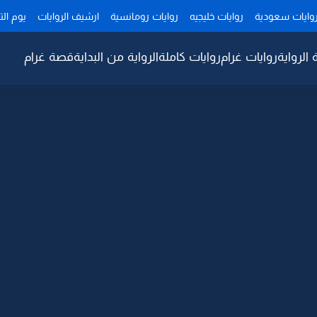
وايات سعودية
روايات خليجيه
روايات رومانسية
ارشيف الروايات
يوم ال
 الرواية
روايات غرام
روايات كاملة
الرواية من البداية
قصة غرام