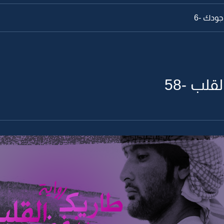
جودك -6
لب -58