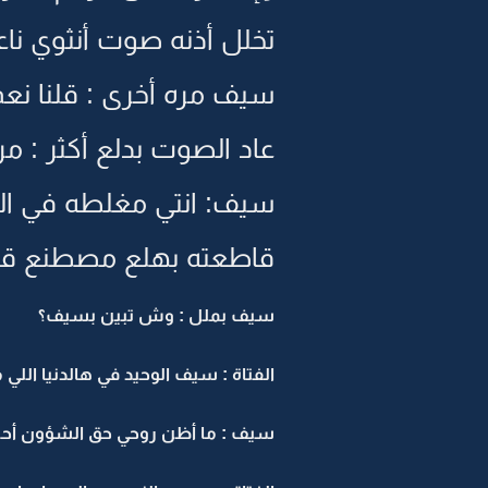
تخلل أذنه صوت أنثوي ناعم 
سيف مره أخرى : قلنا نعم 
عاد الصوت بدلع أكثر : مرحب
سيف: انتي مغلطه في الرق
قاطعته بهلع مصطنع قبل 
سيف بملل : وش تبين بسيف؟
الفتاة : سيف الوحيد في هالدنيا اللي
سيف : ما أظن روحي حق الشؤون أحس