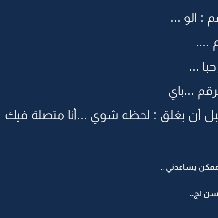
: الو ...
....
ا ...
م ...باي
أن يغلق : لحظه شوي ...أنا متصلة فيك ا
 ممكن يساعدني ..
ن لج..