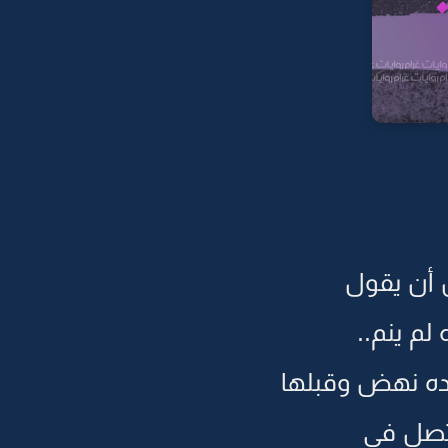
ن أن يقول
م ينم..
ده نهض وقبلها
اتصل في