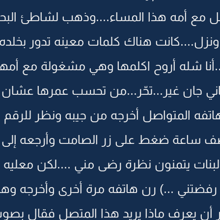
 مع أمه هذا المساء....وذهب لشاطئ البح
زل....كانت هناك كلمات معينه تدور بخلده 
.أنا شله أروح اكلمها وهي مشغولة مع أم
اني جان غير...تحّر...من تحسب عمرها عشان
 هاتفه المتواصل أخرجه من جيبه ونظر للرقم ..
 ساعة ضغط على زر الصامت وأرجعه إلى مك
ي البنات يتمنون نظرة رضى مني ....لكن معليه 
رفضتني ...) رن هاتفه مرة أخرى وأخرجه وه
أن يعرف ماذا يريد هذا المتصل فقال بصوت 