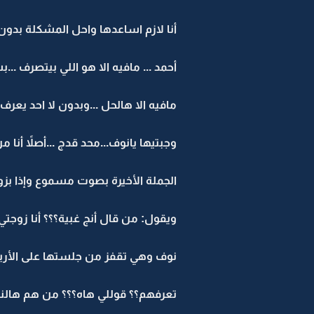
أنا لازم اساعدها واحل المشكلة بدون 
أحمد ... مافيه الا هو اللي بيتصرف ..
مافيه الا هالحل ...وبدون لا احد يعرف.
وجبتيها يانوف...محد قدج ...أصلاً أنا
الجملة الأخيرة بصوت مسموع وإذا ب
ويقول: من قال أنج غبية؟؟؟ أنا زوجتي 
نوف وهي تقفز من جلستها على الأري
تعرفهم؟؟ قوللي هاه؟؟؟ من هم هالن