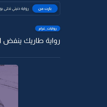
بارت من
رواية دنيتي تحلى بو
روايات_غرام
رواية طاريك ينفض الق