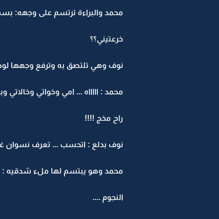
محمد والبراءة ترتسم على وجهه: بسم ا
خرعتيني؟؟
نوف وهي تلتصق به وترفع وجهها لوجه
محمد : اااااه ... امي وخواتي وخالاتي و
راح مخج !!!!
نوف بدلع : اتحسب ... تعرف نسوان غر
محمد وهو يبتسم لها ملء شدقيه : نس
النجوم ....