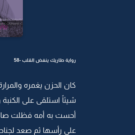
رواية طاريك ينفض القلب -58
كان الحزن يغمره والمرارة
شيئاً استلقى على الكنب
أحست به أمه فظلت صام
على رأسها ثم صعد لجناح