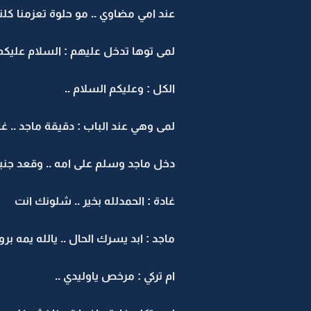
عند امي مضاوي .. مو حلوة تعزمنا كلنا
لمى توها تدخل عليهم : السلام عليكم 
الكل : وعليكم السلام ..
لمى وهي عند الباب : دقيقة ماجد .. غ
دخل ماجد وسلم على امه .. وقعد جنبه
غادة : الحمدلله بخير .. شلونك انت
ماجد : ابد يسرك الحال .. يالله يمه بر
ام تركي : مرخص ياوليدي ..