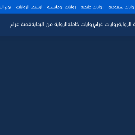
وايات سعودية
روايات خليجيه
روايات رومانسية
ارشيف الروايات
يوم ال
 الرواية
روايات غرام
روايات كاملة
الرواية من البداية
قصة غرام