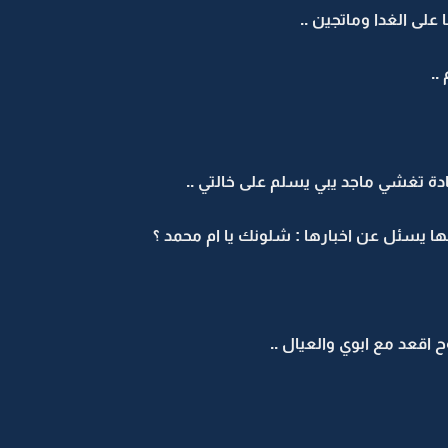
 على الغدا وماتجين ..
..
ادة تغشي ماجد يبي يسلم على خالتي ..
ا يسئل عن اخبارها : شلونك يا ام محمد ؟
وح اقعد مع ابوي والعيال ..