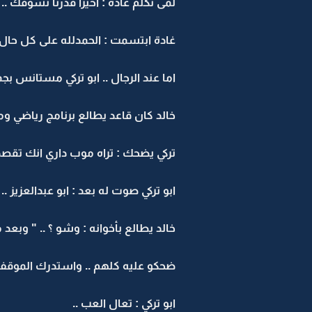
لمى تكلم غادة : اخيرا قدرنا نشوفك ..
غادة ابتسمت : الحمدلله على كل حال .
اما عند الرجال .. ابو تركي مستانس بجمع
خالد كان قاعد يطالع برنامج رياضي ومو
تركي يضحك : تراه موب داري انك تقصده
ابو تركي صوت له بعد : ابو عبدالعزيز ..
خالد يطالع بأخوانه : وشو ؟ .. " وبعد
ضحكو عليه كلهم .. واستدرك الموقف : 
ابو تركي : تعال العب ..