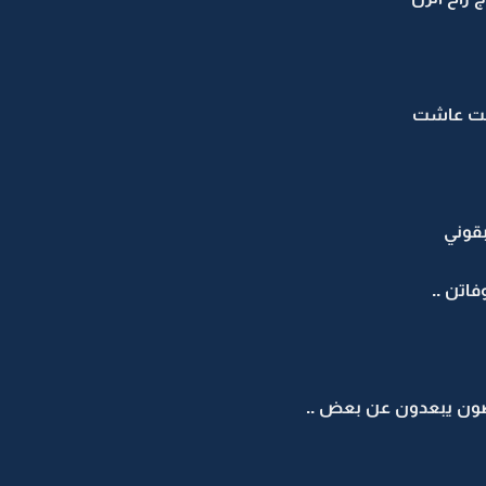
اشت عاشت
بقوني
اتن ..
رضون يبعدون عن بعض ..