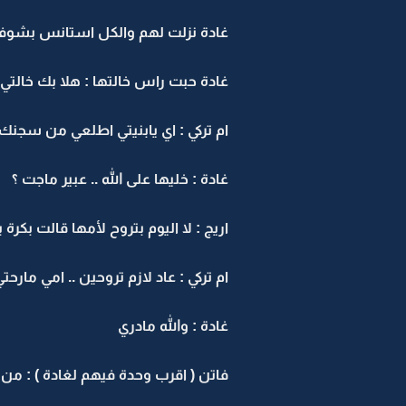
غادة نزلت لهم والكل استانس بشوفتها 
غادة حبت راس خالتها : هلا بك خالتي .
ام تركي : اي يابنيتي اطلعي من سجنك
غادة : خليها على الله .. عبير ماجت ؟
اريج : لا اليوم بتروح لأمها قالت بكرة ب
ام تركي : عاد لازم تروحين .. امي مارحت
غادة : والله مادري
فاتن ( اقرب وحدة فيهم لغادة ) : من غ