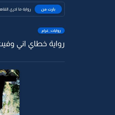
بارت من
رواية ما ادري القاه
روايات_غرام
رواية خطاي اني وفيت 