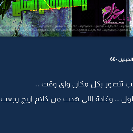
بلين -60
حب تتصور بكل مكان واي وقت ..
 .. وغادة اللي هدت من كلام اريج رجعت تص