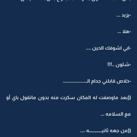
-يزيد ...
-هلا ...
-ابي اشوفك الحين ....
-شلون ..!!!
-خلاص قابلني جدام الـ...................
((بعد ماوصفت له المكان سكرت منه بدون ماتقول باي أو
مع السلامه ...
((من جهه ثانيــــــــــــــه ....