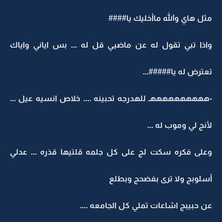
مثل هاي والله ماأخليك يا####
واذا تبي تقول له عن ماضيي قل له ... بس اياني واياك
تعترض له يا#####...
-ههههههههههـ للهدرجه تحبينه .... خلاص انسيه عيل ...
لأنج لي وموب له ...
وعلى فكره سكت لج على كل جلمه قلتيها قذره ... عدلي
أسلوبج ولا ترى بفضحج وبطلع
عن حبيبج اشاعات تملي كل الجامعه ....