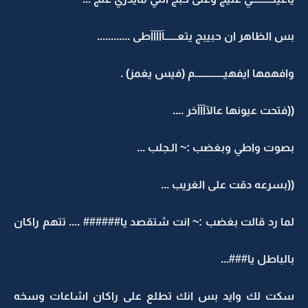
بس الظاهر ان حبيبج يتعــــــآآآآآطى ............
وافهمها ايفهيــــــــــــــم (فيس يغمز) .
((فتحت عيونها عالآآآآخر ....
بصوت واطي وبغضب :~ الـجلب ...
((بسرعه دقت على الغريب ...
لما رد قالت بغضب :~ انت شتقصد يا###### .... تتهم راكان
بالباطل يا###...
سكت لك وايد بس انك تطلع على راكان اشاعات وسخه