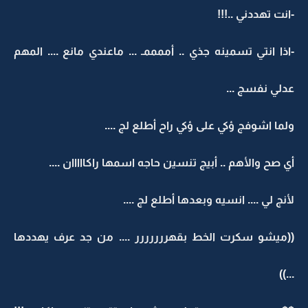
-انت تهددني ..!!!
-اذا انتي تسمينه جذي .. أممممـ ... ماعندي مانع .... المهم
عدلي نفسج ...
ولما اشوفج ؤكي على ؤكي راح أطلع لج ....
أي صح والأهم .. أبيج تنسين حاجه اسمها راكااااان ....
لأنج لي .... انسيه وبعدها أطلع لج ....
((ميشو سكرت الخط بقهررررررر .... من جد عرف يهددها
...))