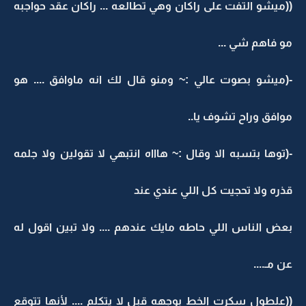
((ميشو التفت على راكان وهي تطالعه ... راكان عقد حواجبه
مو فاهم شي ...
-(ميشو بصوت عالي :~ ومنو قال لك انه ماوافق .... هو
موافق وراح تشوف يا..
-(توها بتسبه الا وقال :~ هاااه انتبهي لا تقولين ولا جلمه
قذره ولا تحجيت كل اللي عندي عند
بعض الناس اللي حاطه مايك عندهم .... ولا تبين اقول له
عن مـ....
((علطول سكرت الخط بوجهه قبل لا يتكلم .... لأنها تتوقع