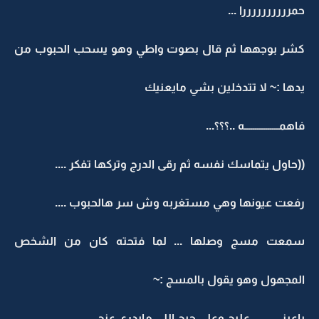
حمررررررررررا ...
كشر بوجهها ثم قال بصوت واطي وهو يسحب الحبوب من
يدها :~ لا تتدخلين بشي مايعنيك
فاهمــــــــــــــــه ..؟؟؟...
((حاول يتماسك نفسه ثم رقى الدرج وتركها تفكر ....
رفعت عيونها وهي مستغربه وش سر هالحبوب ....
سمعت مسج وصلها ... لما فتحته كان من الشخص
المجهول وهو يقول بالمسج :~
ياعينــــــــــي عليج وعلى حبج اللي مايدري عنج ...