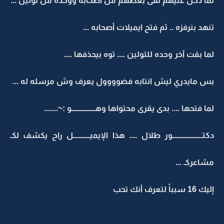
لما دخل عليهم لقى بعضهم من أصحابه ووحده من تولين ...
تنهد بنرفزه .. ثم فتح ايميلات أصحابه ...
لما بقت آخر وحده للتولين .... توه بيحذفها ....
بس مايدري ليش انتابه فضوووول يعرف وش مرسله له ...
لما فتحها .... بدى يقرى محتواها وهــــــــــــــــو :~.......
دكتــــــــــــــــــــور طلال .... هذا الإيميـــــــــــل راح يكشف لكـ
مشاعركـ ...
إليك 16 سبباً لتعرف أنك تحب