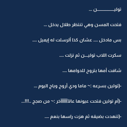
توليــــــــــــــــــــن ...
فتحت المسن وهي تنتظر طلال يدخل ...
بس مادخل .... عشان كذا ألرسلت له إيميل ....
سكرت اللاب توليــــن ثم نزلت ....
شافت أمها بتروح للدوامها ....
-(تولين بسرعه :~ ماما ودي أروح وياج اليوم ...
-(أم تولين فتحت عيونها عالآآآآآآآخر :~ من صجج ..!!!...
-(تنهدت بضيقه ثم هزت راسها بنعم ....