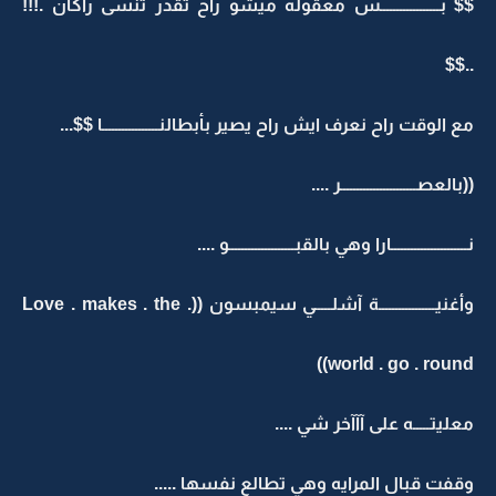
$$ بــــــــــــــــــس معقوله ميشو راح تقدر تنسى راكان .!!!
..$$
مع الوقت راح نعرف ايش راح يصير بأبطالنـــــــــــــــــا $$...
((بالعصـــــــــــــــــــــــر ....
نـــــــــــــــــــــــارا وهي بالقبــــــــــــــــــــو ....
وأغنيـــــــــــــــــة آشلـــــي سيمبسون ((Love . makes . the .
world . go . round))
معليتـــــه على آآآخر شي ....
وقفت قبال المرايه وهي تطالع نفسها .....