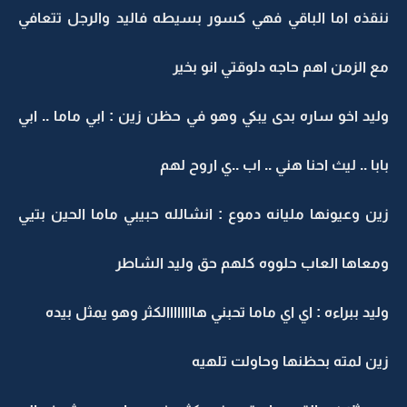
ننقذه اما الباقي فهي كسور بسيطه فاليد والرجل تتعافي
مع الزمن اهم حاجه دلوقتي انو بخير
وليد اخو ساره بدى يبكي وهو في حظن زين : ابي ماما .. ابي
بابا .. ليث احنا هني .. اب ..ي اروح لهم
زين وعيونها مليانه دموع : انشالله حبيبي ماما الحين بتيي
ومعاها العاب حلووه كلهم حق وليد الشاطر
وليد ببراءه : اي اي ماما تحبني هاااااااالكثر وهو يمثل بيده
زين لمته بحظنها وحاولت تلهيه