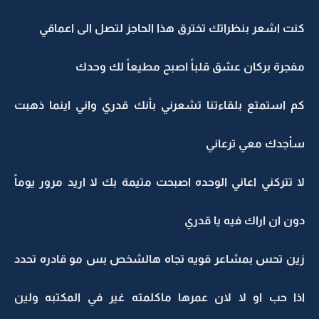
كنت اشعر بنظراتك تخترق هذا الحاجز لتصل الى اعماقي
مفجرة بركان عشق قلباً اصبح مطيعاً لك وحدك
كم استمتع بلقاءتنا تشعرني بأنك قدري واني اينما ذهبت
سأجدك معي ترعاني
لا تتركني اعاني الوحده اصبحت متيمة بك لا اريد مرور يوماً
دون ان اراك فيه يا قدري
زين تحس بمشاعر قويه تجاه هالشخص بس مو قادره تحدد
اذا حب او لا لان عمرها ماكلمته غير في المكتبه ولين