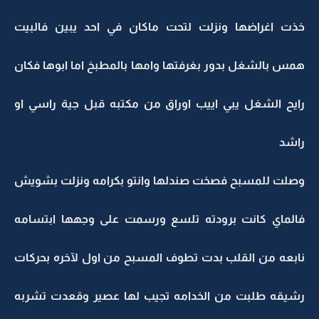
خذت اغراضها ونزلت لتحت ماكان في احد يبين فالبيت
همس بالشغل بدور بغرفتها وامها بالمطبخ اما ابوها فكان
رايح الشغل يبي اييب اوراق من مكتبه قبل جية راسي او
راشد
وصلت للمسبح فصخت صندلها وانتو بكرامه ونزلت بشويش
فالماي كانت برودته تلسع ورسمت على وجهها ابتسامه
نابعه من القلب بدت تطوف المسبح من اول لآخره بحركات
رشيقه طلبت من الخدامه تجيب لها عصير وقعدت تشربه