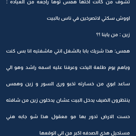
تشوف من كانت اختها همس توها راجعه من العياده :
اووش سكتي لاتصرخين في ناس بالبيت
زين : من ياينا ؟؟
همس: هذا شريك بابا بالشغل انتي ماشفتيه انا بس كنت
وياهم يوم طلعة اليخت وعرفنا عليه اسمه راشد وهو الي
ساعد ابوي من خسارته تخبو ورى السور و زين وهمس
ينتظرون الضيف يدخل البيت عشان يدخلون زين من شافته
حست الارض تدور بها مو معقول هذا شو جابه هني
مستحيل هذي الصدفه اكبر من اني اتوقعها