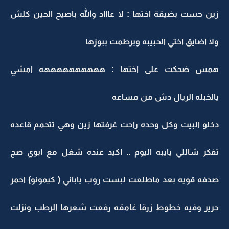
زين حست بضيقة اختها : لا عاااد والله باصيح الحين كلش
ولا اضايق اختي الحبيبه وبرطمت ببوزها
همس ضحكت على اختها : ههههههههههه امشي
يالخبله الريال دش من مساعه
دخلو البيت وكل وحده راحت غرفتها زين وهي تتحمم قاعده
تفكر شاللي يايبه اليوم .. اكيد عنده شغل مع ابوي صج
صدفه قويه بعد ماطلعت لبست روب ياباني ( كيمونو) احمر
حرير وفيه خطوط زرقا غامقه رفعت شعرها الرطب ونزلت