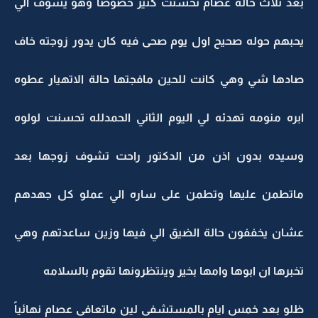
بعد ثلاث حالة عصام تحسنت كثير خصوصا وهو يشوف الي
يحبهم حوله صحيح اول يوم صحى فيه كان يدور زوجته خاف
صادها شي وهي كانت للحين مافجتها حالة الاتهيار عطوه
ابره منومه تهدئه لي اليوم الثاني الحمدلله تحسنت لولوه
وسيده بدون اذن من الدكتور راحت تشوف زوجها بعد
ماتطمن عليها وتطمن على ساره الي عملو كل جهدهم
عشان يخففون حالة الضيق الي فيها وزين ساعدتهم وهي
تخبرها ان ابوها وامها بخير وينتظرونها تقوم بالسلامه
ظلو بعد خمس ايام بالمستشفى لين ماتعافى عصام نهائياً