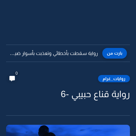
بارت من
رواية سقطت بأخطائي وتعذبت بأسوار ضياعي -12
0
روايات_غرام
رواية قناع حبيبي -6