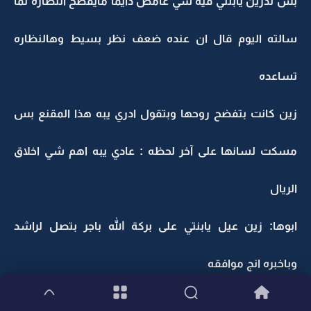
بس تدرين يابنتي فيه شي غامض دايماً مايفصخ النظاره لما
سالته اليوم قال ان عنده ضعف نظر بسيط وهالنظاره
تساعده
زين كانت بتفضح روحها وبتقول ادري يبه هذا المقنع بس
مسكت لسانها على آخر لحظه : عادي يبه اهم شي اخلاق
الريال
ابوها: زين عيل يابنتي على بركة الله باجر بتصل لراشد
وباخبره انج موافقه
*