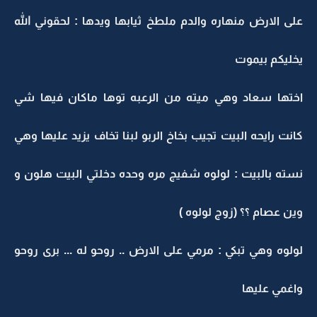
على الارض منهاره والدم ملطخ ثيابها ويدها : لحقوني الله
يخليكم بيموت
اختها سعاد وهي ميته من الرعبه توها ماكان فيها شي
كانت رايحه البيت تجيب بخاخ الربو لبنا تخاف يزيد عليها وهي
نسته بالبيت : لولوه شفيج مره وحده دخلتي البيت هلون و
وين عصام ؟؟ (زوج لولوه )
لولوه وهي تبكي : مرمي على الارض .. روحو له ... برى روحو
واغمي عليها