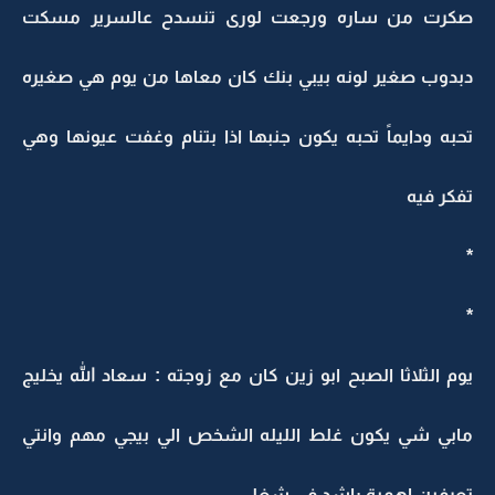
صكرت من ساره ورجعت لورى تنسدح عالسرير مسكت
دبدوب صغير لونه بيبي بنك كان معاها من يوم هي صغيره
تحبه ودايماً تحبه يكون جنبها اذا بتنام وغفت عيونها وهي
تفكر فيه
*
*
يوم الثلاثا الصبح ابو زين كان مع زوجته : سعاد الله يخليج
مابي شي يكون غلط الليله الشخص الي بيجي مهم وانتي
تعرفين اهمية راشد في شغلي