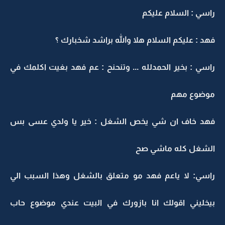
راسي : السلام عليكم
فهد : عليكم السلام هلا والله براشد شخبارك ؟
راسي : بخير الحمدلله ... وتنحنح : عم فهد بغيت اكلمك في
موضوع مهم
فهد خاف ان شي يخص الشغل : خير يا ولدي عسى بس
الشغل كله ماشي صح
راسي: لا ياعم فهد مو متعلق بالشغل وهذا السبب الي
بيخليني اقولك انا بازورك في البيت عندي موضوع حاب