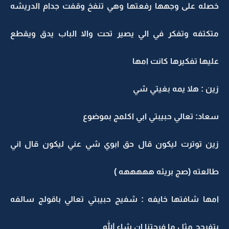
خصله على وجهها رفعتها وهي تنفخ وقفت جدام الدريشه
متكتفه وتفكر في الي يصير تحت والا الباب يدق ويقطع
عليها تفكيرها كانت امها
زين : هلا يمه بغيتي شي
سعاد: تعالي حبيبتي ابي اكلمج بموضوع
زين توترت ليكون قال حق ابوي شي عني ليكون قال اني
طالعته (صج بريئه هههههه )
امها شافتها خايفه : شفيج حبيبتي تعالي باقولج سالفه
بتفرحج مثل ما فرحتنا ان شاء الله