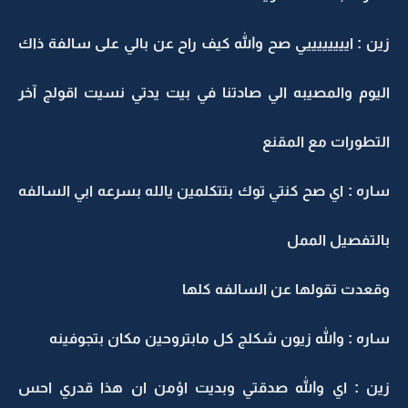
زين : اييييييييي صح والله كيف راح عن بالي على سالفة ذاك
اليوم والمصيبه الي صادتنا في بيت يدتي نسيت اقولج آخر
التطورات مع المقنع
ساره : اي صح كنتي توك بتتكلمين يالله بسرعه ابي السالفه
بالتفصيل الممل
وقعدت تقولها عن السالفه كلها
ساره : والله زيون شكلج كل مابتروحين مكان بتجوفينه
زين : اي والله صدقتي وبديت اؤمن ان هذا قدري احس