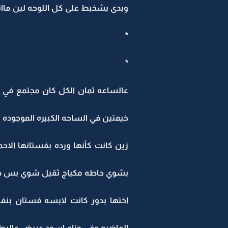
وبدى يشخبط على كل اللوحه لين ماانص
*
*
عالساعه ثمان الكل كان مجتمع في ب
خيمتين في الساحه الكبيره الموجوده ب
زين كانت كأنها ورده بفستانها ال
بشوي حاطه مكياج ثقيل شوي بس طال
اختها بدور كانت لابسه فستان بنف
الماضيه وفي حزام اسود عريض عالبط