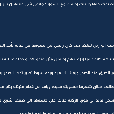
بغت كلها والبنت اختفت مع السواد : مابقى شي وتنتهين يا زين 
يت ابو زين لملكة بنته كان راسي يبي يسويها في صالة بأحد ال
بيتهم كانو دايما اذا عندهم احتفال مثل عيدميلاد او حفله عائليه 
احمر الضيق عند الصدر وبمشبك فيه ورده سودا تصير تحت الصد
عه جناان شعرها مسويته سيده وباف من قدام مثبتته بتاج مسو
سجي فاتح لي فوق الركبه صاك على جسمها الي ضعف شوي من ك
ن صوب الصدر مكياجها بنفسجي فاتح طالعه خطيييره