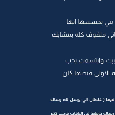
 يبي يحسسها انها
ائي ملفوف كله بمشابك
البيت وابتسمت بحب
ه الاولى فتحتها كان
فيها ( غلطان الي يرسل لك رساله
ساله حاطها في الباقات فرحت كثير