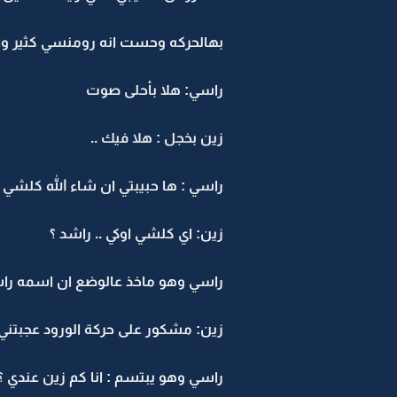
بهالحركه وحست انه رومنسي كثير وان
راسي: هلا بأحلى صوت
زين بخجل : هلا فيك ..
راسي : ها حبيبتي ان شاء الله كلشي 
زين: اي كلشي اوكي .. راشد ؟
راسي وهو ماخذ عالوضع ان اسمه راش
زين: مشكور على حركة الورود عجبتني و
راسي وهو يبتسم : انا كم زين عندي ؟