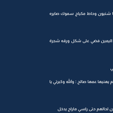
 شنيون وحاط مكياج سموك صايره
 اليمين فضي على شكل ورقه شجرة
ي
يهنيها عمها صالح : والله وكبرتي يا
ان لحالهم حتى راسي ماراح يدخل