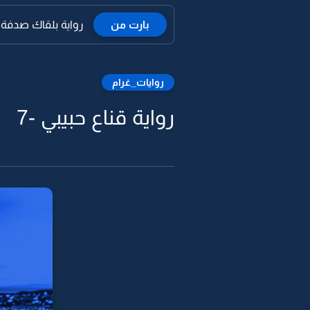
بارت من
رواية بلقاك صدفة عا
روايات_غرام
رواية قناع حبيبي -7