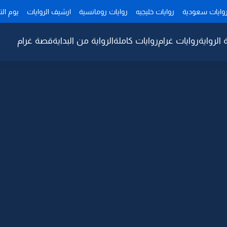
وايات سعودية
روايات خليجيه
روايات رومانسية
ارشيف الروايات
يوم ال
 الرواية
روايات غرام
روايات كاملة
الرواية من البداية
قصة غرام