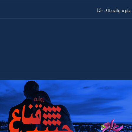
بره واتعداك -13