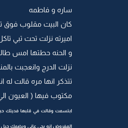
ساره و فاطمه
كان البيت مقلوب فوق تح
اميرته نزلت تحت تبي تا
و الحنه حطتها امس طالع
نزلت الدرج وانعجبت بالم
تتذكر انها مره قالت له ا
مكتوب فيها ( العيون الي 
ابتسمت وقالت في قلبها فديتك حبي
المفروض انه يجي عاني ويضمك حيل ع