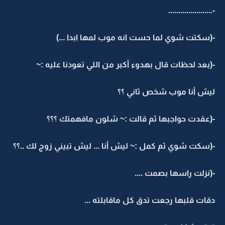
-......................
-(سكتت شوي لما حست انه موب لمها ابدا ...)
-(بعد لحظات قال بهدوء أكبر من اللي تعودنا عليه :~
ليش أنا موب شخص ثاني ؟؟
-(عقدت حواجبها ثم قالت :~ شلون مافهمتك ؟؟؟
-(سكت شوي ثم كمل :~ ليش أنا ... ليش تبيني زوج لك ..؟؟
-(نزلت راسها بصمت ....
دقات قلبها رجعت تدق كل ماقابلته ...