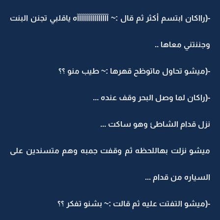
-(رااكان ابتسم أكثر ثم قال :~ آآآآآآآآآآآآآآآآه ياقلبي تجنن البنت
وجننتني معاها ..
-(ميشو تحاول ماتوظح قهرها :~ طيب منو ؟؟
-(راكان لما وصل البحر وقف عنده ...
نزل قدام الشاطئ وهو ساكت ...
ميشو نزلت بهاللحظه ثم وقفت جمبه وهم متسندين على
السياره من قدام ...
-(ميشو التفتت عليه ثم قالت :~ بشنو تفكر ؟؟