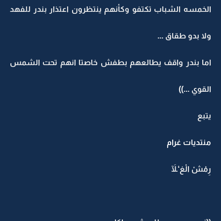
الخمسه الشباب تكتفو وكأنهم ينتظرون اعتذار بندر للفهد
ولا بدو طقاق ...
اما بندر واقف يطالعهم بطفش خاصتا انهم تحت الشمس
القوي ...))
يتبع
منتديات غرام
رِمْشْ الْغ‘ـلآَ