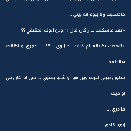
ماحسيت ولا بيوم انه بيتي ..
-(بعد ماسكتت ... راكان قال :~ وين ابوك الحقيقي ؟؟
-(تنهدت بضيقه ثم قالت :~ ابوي ..!!!! .... عمري مانظقت
هالجلمه ...
شلون تبيني اعرف وين هو او شنو يسوي ... حتى اذا كان حي
او ميت
ماأدري ...
ابوي كندي ....