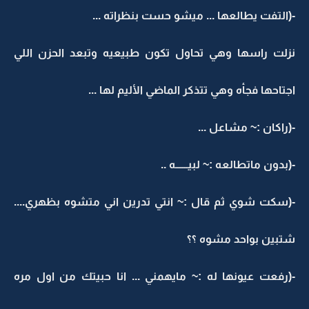
-(التفت يطالعها ... ميشو حست بنظراته ...
نزلت راسها وهي تحاول تكون طبيعيه وتبعد الحزن اللي
اجتاحها فجأه وهي تتذكر الماضي الأليم لها ...
-(راكان :~ مشاعل ...
-(بدون ماتطالعه :~ لبيــــــه ..
-(سكت شوي ثم قال :~ انتي تدرين اني متشوه بظهري....
شتبين بواحد مشوه ؟؟
-(رفعت عيونها له :~ مايهمني ... انا حبيتك من اول مره