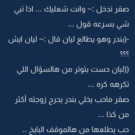
صقر تدخل :~ وانت شعليك ... اذا تبي
شي بسرعه قول ...
-(بندر وهو يطالع ليان قال :~ ليان ايش
؟؟؟
((ليان حست بتوتر من هالسؤال اللي
تكرهه كره ...
صقر ماحب يخلي بندر يحرج زوجته أكثر
من كذا ...
حب يطلعها من هالموقف البايخ ..