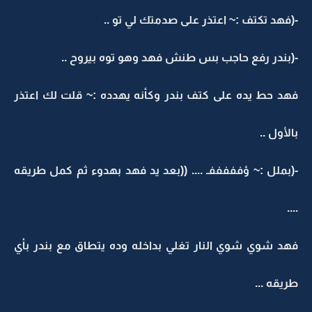
-(فهد تكتف :~ اعتذر على صدمتك لي تو ..
-(بندر رفع حاجب بس طنش فهد وهو توه بيروح ..
فهد حط يده على كتف بندر وكأنه يهدده :~ قلت لك اعتذر
بالأول ..
-(بملل :~ ؤفففففـ .... ((بعد يد فهد بهدوء ثم كمل طريقه
....
فهد شوي شوي النار تغلي بداخله وده يتطاق مع بندر بأي
طريقه ...