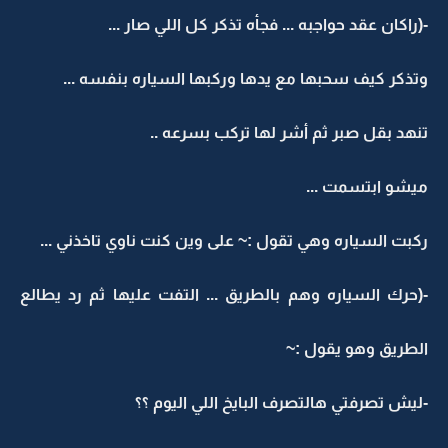
-(راكان عقد حواجبه ... فجأه تذكر كل اللي صار ...
وتذكر كيف سحبها مع يدها وركبها السياره بنفسه ...
تنهد بقل صبر ثم أشر لها تركب بسرعه ..
ميشو ابتسمت ...
ركبت السياره وهي تقول :~ على وين كنت ناوي تاخذني ...
-(حرك السياره وهم بالطريق ... التفت عليها ثم رد يطالع
الطريق وهو يقول :~
-ليش تصرفتي هالتصرف البايخ اللي اليوم ؟؟