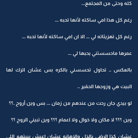
كله وحتى من المجتمع...
رغم كل هذا امي ساكته لأنها تحبه ...
رغم كل تهزيئاته لي ... الا ان امي ساكته لأنها تحبه ...
عمرها ماحسستني بحبها لي ...
بالعكس .. تحاول تحسسني بالكره بس عشان اترك لها
البيت هي وزوجها الحقير ..
لو بيدي جان رحت من عندهم من زمان ... بس وين أروح .؟؟
وين ؟؟؟ لا مكان ولا خوال ولا اعمام ؟؟؟ وين تبيني الروح ؟؟
عشان كذا الرضى بالذل والإهانه عشان اعيش ببيتهم اللي