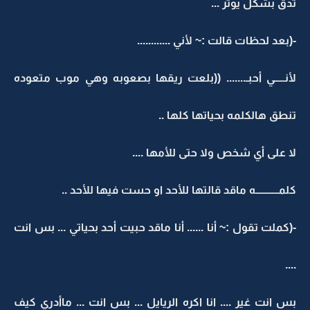
تدق بشكل يوتر ...
-(بعد لحظات قالت :~ لأني ............
لأنـــــي أحبـ....... ((بلعت ريقها بصعوبه وهي موب متعوده
تنطق هالكلمه بحياتها كلها ..
لا على أي شخص ولا حتى للأمها ....
كلمـــــــــــه ماقد قالتها للأحد او حست فيها للأحد ..
-(كملت تقول :~ أنا ...... أنا ماقد حبيت أحد بحياتي ... بس انت
....
بس انت غير .... انا اكره الريايل ... بس انت ... ماأدري كيف