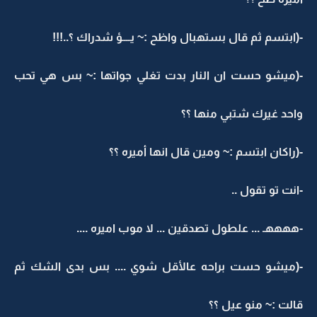
-(ابتسم ثم قال بستهبال واظح :~ يــــؤ شدراك ؟..!!!
-(ميشو حست ان النار بدت تغلي جواتها :~ بس هي تحب
واحد غيرك شتبي منها ؟؟
-(راكان ابتسم :~ ومين قال انها أميره ؟؟
-انت تو تقول ..
-ههههـ ... علطول تصدقين ... لا موب اميره ....
-(ميشو حست براحه عالأقل شوي .... بس بدى الشك ثم
قالت :~ منو عيل ؟؟