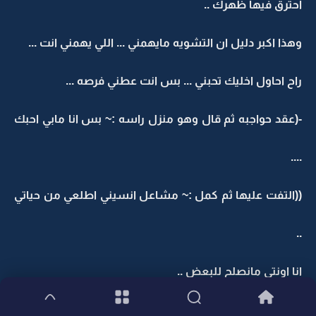
احترق فيها ظهرك ..
وهذا اكبر دليل ان التشويه مايهمني ... اللي يهمني انت ...
راح احاول اخليك تحبني ... بس انت عطني فرصه ...
-(عقد حواجبه ثم قال وهو منزل راسه :~ بس انا مابي احبك
....
((التفت عليها ثم كمل :~ مشاعل انسيني اطلعي من حياتي
..
انا اونتي مانصلح للبعض ..
-(قاطعته بقهر :~ طيب ليش ؟؟