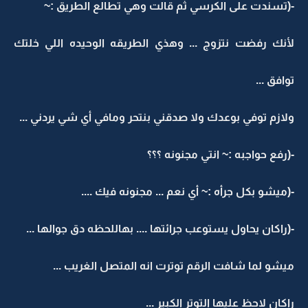
-(تسندت على الكرسي ثم قالت وهي تطالع الطريق :~
لأنك رفضت نتزوج ... وهذي الطريقه الوحيده اللي خلتك
توافق ...
ولازم توفي بوعدك ولا صدقني بنتحر ومافي أي شي يردني ...
-(رفع حواجبه :~ انتي مجنونه ؟؟؟
-(ميشو بكل جرأه :~ أي نعم ... مجنونه فيك ....
-(راكان يحاول يستوعب جرائتها .... بهاللحظه دق جوالها ...
ميشو لما شافت الرقم توترت انه المتصل الغريب ...
راكان لاحظ عليها التوتر الكبير ...