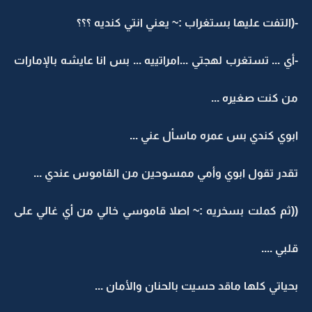
-(التفت عليها بستغراب :~ يعني انتي كنديه ؟؟؟
-أي ... تستغرب لهجتي ...امراتييه ... بس انا عايشه بالإمارات
من كنت صغيره ...
ابوي كندي بس عمره ماسأل عني ...
تقدر تقول ابوي وأمي ممسوحين من القاموس عندي ...
((ثم كملت بسخريه :~ اصلا قاموسي خالي من أي غالي على
قلبي ....
بحياتي كلها ماقد حسيت بالحنان والأمان ...