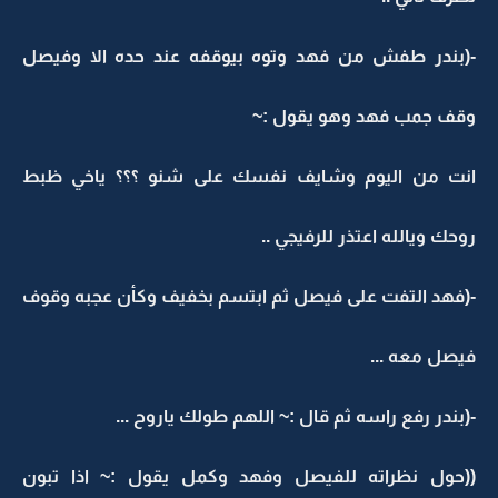
-(بندر طفش من فهد وتوه بيوقفه عند حده الا وفيصل
وقف جمب فهد وهو يقول :~
انت من اليوم وشايف نفسك على شنو ؟؟؟ ياخي ظبط
روحك ويالله اعتذر للرفيجي ..
-(فهد التفت على فيصل ثم ابتسم بخفيف وكأن عجبه وقوف
فيصل معه ...
-(بندر رفع راسه ثم قال :~ اللهم طولك ياروح ...
((حول نظراته للفيصل وفهد وكمل يقول :~ اذا تبون