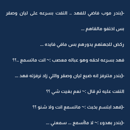
-(بندر موب فاضي للفهد .. التفت بسرعه على ليان وصقر
بس اختفو مالقاهم ...
ركض للجهتهم يدورهم بس مافي فايده ...
فهد بسرعه لحقه وهو عباله معصب :~ انت ماتسمع ..؟؟
-(بندر متنرفز انه ضيع ليان وصقر واللي زاد نرفزته فهد ...
التفت عليه ثم قال :~ نعم بغيت شي ؟؟
-(فهد ابتسم بخبث :~ ماتسمع انت ولا شنو ؟؟
-(بندر بهدوء :~ لا ماأسمع ... سمعني ...