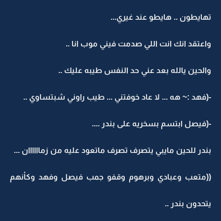
تهايطون .. هايطو عند غيري...
واعتقد انك انت اللي صدمت فيني موب انا ..
والحين يالله بعد عني حد النفس طيبه عليك ..
-(فهد :~ هه ... لا عاد خوفتني ... طيب راوني شبتساوي ..
-(فيصل ابتسم بسخريه على بندر ....
بندر للحين مايبي يتصرف تصرف ماتعود عليه من زماااااان ...
((متعب وعبادي وبرهوم وقفو جمب فيصل وفهد وكأنهم
يتحدون بندر ..