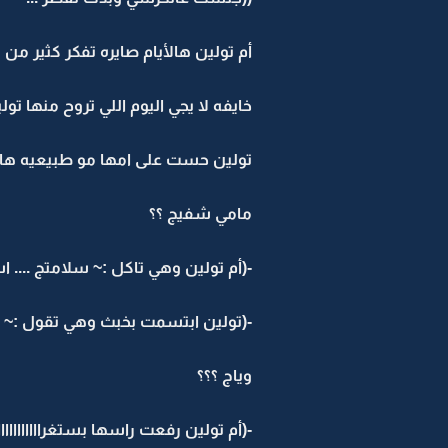
أم تولين هالأيام صايره تفكر كثير من ب
خايفه لا يجي اليوم اللي تروح منها تولين
تولين حست على امها مو طبيعيه هالي
مامي شفيج ؟؟
-(أم تولين وهي تاكل :~ سلامتج .... ا
-(تولين ابتسمت بخبث وهي تقول :~ شر
وياج ؟؟؟
-(أم تولين رفعت راسها بستغرااااااااااا