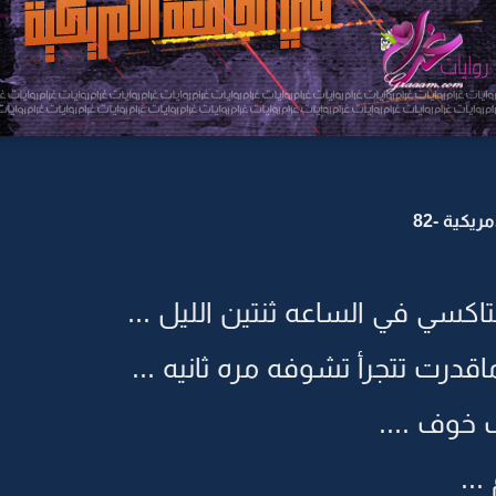
يكية -82
اكسي في الساعه ثنتين الليل ...
اقدرت تتجرأ تشوفه مره ثانيه ...
خوف ....
م ...