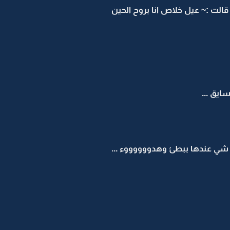
قالت :~ عيل خلاص انا بروح الحين
ايق ...
شي عندها ببطئ وهدووووووء ...