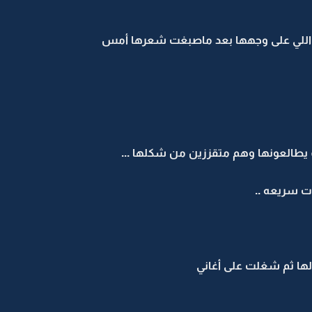
للي على وجهها بعد ماصبغت شعرها أمس
يطالعونها وهم متقززين من شكلها ...
ت سريعه ..
ها ثم شغلت على أغاني