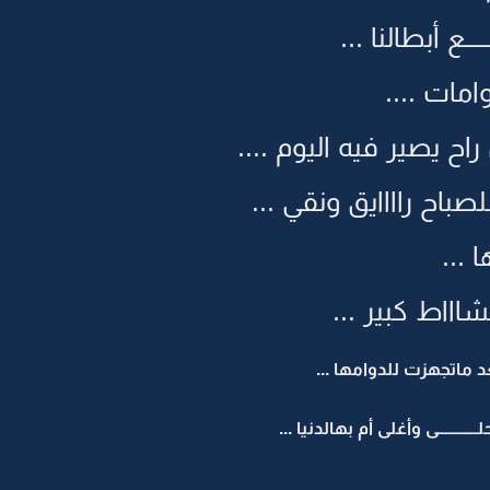
ـــــع أبطالنا ...
مات ....
ح يصير فيه اليوم ....
باح راااايق ونقي ...
ا ...
ااط كبير ...
 ماتجهزت للدوامها ...
ـــــــى وأغلى أم بهالدنيا ...