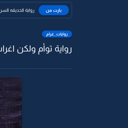
بارت من
رواية الحديقه السريه 
روايات_غرام
رواية توأم ولكن اغراب