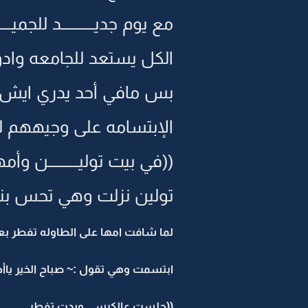
مع يوم جديــــــــــــد للجميـــــ
الكل يستعد للجامعه وادوا
بس مافي أحد يدري ايش را
الإبتسامه على وجيههم للص
((في بيت توليـــــــــــن وأمه
تولين نزلت وهي تحس بنشا
لما شافت امها على الطاوله تفطر بعد
ابتسمت وهي تقول :~ صباح الخير ياأحلـــــ
((جلست عالكرسي وبدت تفطر ...