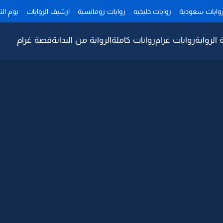
وايات سعودية
روايات خليجيه
روايات رومانسية
ارشيف الروايات
يوم ال
 الرواية
روايات غرام
روايات كاملة
الرواية من البداية
قصة غرام