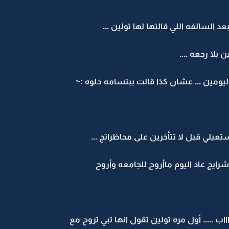
عد السالفه اللي قالتها لها تولين ...
 بلا رجعه ....
ومين ... عشان كذا قالت ببتسامه حلوه :~
ستعيلي قبل لا تتأخرين على محاظراتج ...
ايج عاد اليوم ماأروح للجامعه وأروح
ااب ..... أول مره تولين تقول انها تبي تروح مع