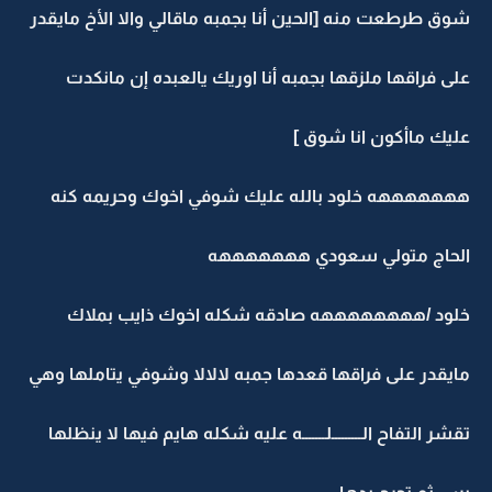
شوق طرطعت منه [الحين أنا بجمبه ماقالي والا الأخ مايقدر
على فراقها ملزقها بجمبه أنا اوريك يالعبده إن مانكدت
عليك ماأكون انا شوق ]
هههههههه خلود بالله عليك شوفي اخوك وحريمه كنه
الحاج متولي سعودي هههههههه
خلود /ههههههههه صادقه شكله اخوك ذايب بملاك
مايقدر على فراقها قعدها جمبه لالالا وشوفي يتاملها وهي
تقشر التفاح الـــــــــلـــــــه عليه شكله هايم فيها لا ينظلها