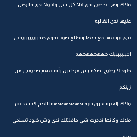
ملاك وهي تحضن ندى لالا كل شي ولا ولا ندى ماارضى
عليها ندى الغاليه
ندى تبوسها مع خدها وتطلع صوت قوي صديييييييييقتي
احبببببببك ههههههههه
خلود لا يطيح نصكم بس فرحانين بأنفسهم صديقتي من
زينكم
ملاك الغيره تحرق ديره ههههههههه اللهم لاحسد بس
ملاك وكانها تذكرت شي ماقلتلك ندى وش خلود تستحي
منه