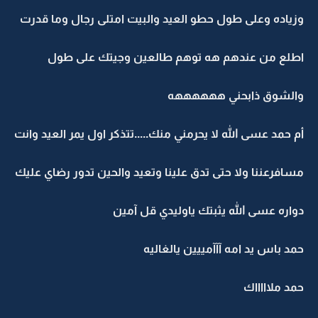
وزياده وعلى طول حطو العيد والبيت امتلى رجال وما قدرت
اطلع من عندهم هه توهم طالعين وجيتك على طول
والشوق ذابحني ههههههه
أم حمد عسى الله لا يحرمني منك.....تتذكر اول يمر العيد وانت
مسافرعننا ولا حتى تدق علينا وتعيد والحين تدور رضاي عليك
دواره عسى الله يثبتك ياوليدي قل آمين
حمد باس يد امه آآآمييين يالغاليه
حمد ملاااااك