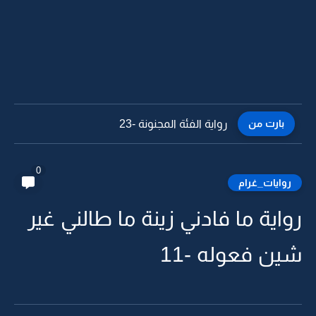
بارت من
رواية الفئة المجنونة -22
0
روايات_غرام
رواية ما فادني زينة ما طالني غير
شين فعوله -11