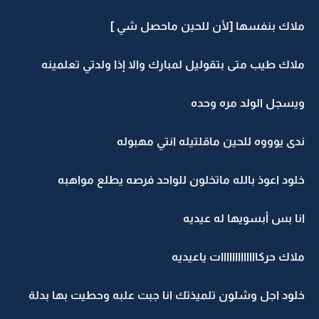
ملاك بنفسها [لأن للحين ماحصل شي ]
ملاك طيب متى بتقوليل لمبارك والا إذا ولدتي تعلمينه
ويسجل الولد مره وحده
ندى يوووه للحين ماقلتيله انتي مهبوله
خلود اعوذ بالله ماتخلون للواحد فرصه يطلع مواهبه
انا بس أبسويها له عيديه
ملاك حركااااااااااااات ياعيديه
خلود اجل وشلون تلميذتك انا جبت علبه وحطيت بها بدلة