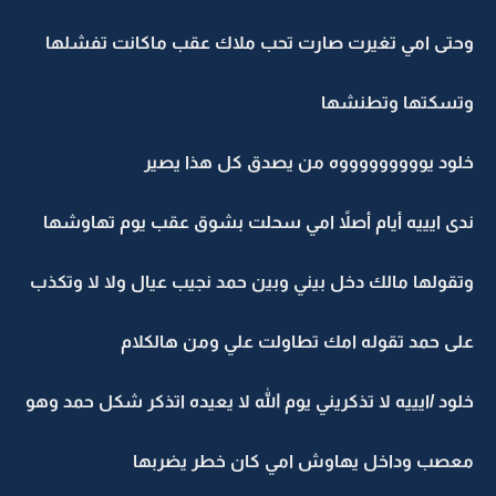
وحتى امي تغيرت صارت تحب ملاك عقب ماكانت تفشلها
وتسكتها وتطنشها
خلود يوووووووووه من يصدق كل هذا يصير
ندى ايييه أيام أصلاً امي سحلت بشوق عقب يوم تهاوشها
وتقولها مالك دخل بيني وبين حمد نجيب عيال ولا لا وتكذب
على حمد تقوله امك تطاولت علي ومن هالكلام
خلود /ايييه لا تذكريني يوم الله لا يعيده اتذكر شكل حمد وهو
معصب وداخل يهاوش امي كان خطر يضربها