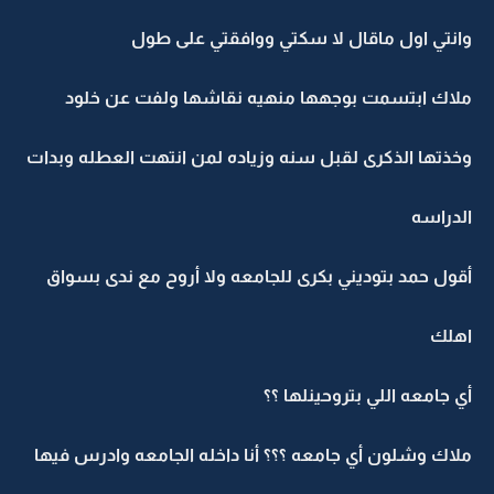
وانتي اول ماقال لا سكتي ووافقتي على طول
ملاك ابتسمت بوجهها منهيه نقاشها ولفت عن خلود
وخذتها الذكرى لقبل سنه وزياده لمن انتهت العطله وبدات
الدراسه
أقول حمد بتوديني بكرى للجامعه ولا أروح مع ندى بسواق
اهلك
أي جامعه اللي بتروحينلها ؟؟
ملاك وشلون أي جامعه ؟؟؟ أنا داخله الجامعه وادرس فيها