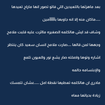
بعد ماهزئها باللعيدين اللي فاتو تصور انها ماراح تعيدها
.....ماكان منه إلا انه جاوبها بآآآآآآمين
وشاف قد ايش هالكلمه الصغيره مااثرت عليه قلبت ملامح
وجهها لمن قالها ....صارت ملامح انسان سعيد كان ينتظر
اشاره وتوها واصلته صار يشع نور والعيون تلمع
والإبتسامه حالمه
مادرى ان هالكلمه تعطيها نقطة امل .....عشان تتمسك
زيادة بحياتها معاه