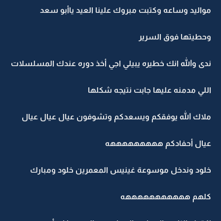
مواليد وساعه وكتبت مبروك علينا العيد ياأبو سعد
وحطيتها فوق السرير
ندى والله انك خطيره يبيلي اجي أخذ دوره عندك المسلسلات
اللي مدمنه عليها جابت نتيجه شكلها
ملاك الله يوفقكم ويسعدكم وتشوفون عيال عيال عيال
عيال أحفادكم هههههههههه
خلود وندخل موسوعة غينيس المعمرين خلود ومبارك
كلهم هههههههههههه