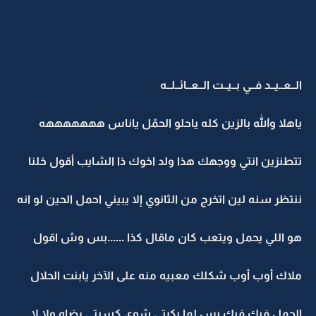
الــعــيــد فــي بــيــت الــعــائــلــه
ياهلا والله بالزين كله ياحلو الحمّل ياناس هههههههه
تتطنزين انتي ووجهك هذا ولد اخوك ذا الشايب أقول خلنا
ننتظر سنه لين اتخرج من الثانوي إلا يبيني احمل الحين لو انه
هو اللي يحمل ويتعب كان ماقال كذا ......بس وش اقول
ملاك أوب أوب شكلك معبيه منه على الآخر يابنت الحلال
الحمل فيك فيك بس لما بكرتي شوي كسبتي رضاه ولا لا