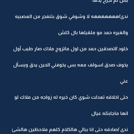
بس ثم تجرح يدها
ندى/هههههههه لا وشوفي شوق بتنفجر من العصبيه
والغيره حمد مو ملقيلها بال كلش
خلود /اتصدقين حمد من اول ماتزوج ملاك صار طيب أول
يخوف صدق اسولف معه بس يخوفني الحين يدق ويسأل
عني
حتى اخلاقه تعدلت شوي كان خيره له زواجه من ملاك لو
انها ماجابتله عيال
ندى /صادقه حتى انا ببالي هالكلام كلهم ملاحظين هالشئ