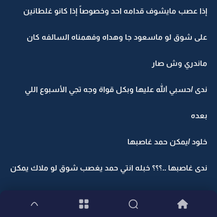
إذا عصب مايشوف قدامه احد وخصوصاً إذا كانو غلطانين
على شوق لو ماسعود جا وهداه وفهمناه السالفه كان
ماندري وش صار
ندى /حسبي الله عليها وبكل قواة وجه تجي الأسبوع اللي
بعده
خلود /يمكن حمد غاصبها
ندى غاصبها ..؟؟؟ خبله انتي حمد يغصب شوق لو ملاك يمكن
قويه ذي تمشي جيش من الرجال مو حمد ذا اللي مايسمع