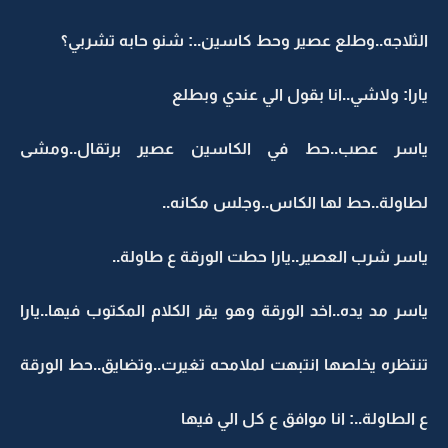
الثلاجه..وطلع عصير وحط كاسين..: شنو حابه تشربي؟
يارا: ولاشي..انا بقول الي عندي وبطلع
ياسر عصب..حط في الكاسين عصير برتقال..ومشى
لطاولة..حط لها الكاس..وجلس مكانه..
ياسر شرب العصير..يارا حطت الورقة ع طاولة..
ياسر مد يده..اخد الورقة وهو يقر الكلام المكتوب فيها..يارا
تنتظره يخلصها انتبهت لملامحه تغيرت..وتضايق..حط الورقة
ع الطاولة..: انا موافق ع كل الي فيها