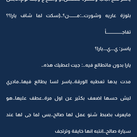
بلوزة عاريه وشورت..:مـــــــ،ن؟..(سكت لما شاف يارا؟؟
تفاجـــــــــــــــــأ
ياسر: ي...ي...يارا؟
يارا بدون ماتطالع فيه..: جيت اعطيك هذه..
مدت يدها تعطيه الورقة..ياسر لسا يطالع فيها..مادري
ليش حسها اضعف بكثير عن اول مرة..عطف عليها..هو
مايعرف بضبط شنو عمل لها صالح..بس لما جى لها عند
سيارة صالح..انتبه انها خايفة وترتجف