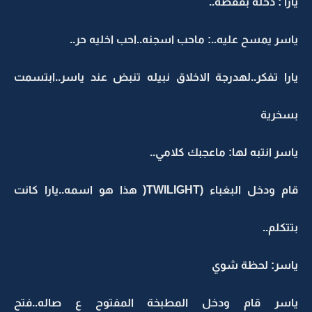
يارا : دخله بقفصه..
ياسر يمسح عليه..: ماحب اسجنه..احب اخليه حر..
يارا تفكر..لهدرجة الاخلاق نبيله تنبض عند ياسر..ابتسمت
بسخرية
ياسر انتبه لها: ماعجبك كلامي..
قام ودخل البغباء (TWILIGHT( هذا هو اسمه..يارا كانت
بتتكلم..
ياسر: لحظة شوي
ياسر قام ودخل المطبخة المفتوح ع صاله..فتح