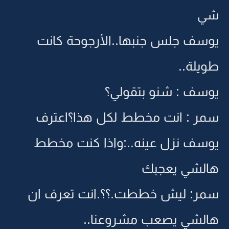
شي
يوسف جلس جنبها..الأرجوحة كانت
طويلة..
يوسف : شنو بتقولي؟
سمر : انت مخطط لكل هذا؟اعترف
يوسف نزل عينه..:واذا كنت مخطط
هالشي يعجبك
سمر: ليش خططت.؟؟.انت تعرف ان
هالشي يصعب مشروعنا..