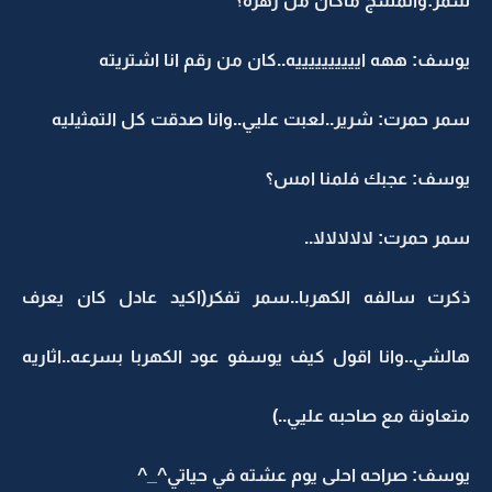
سمر:والمسج ماكان من زهرة؟
يوسف: ههه اييييييييييه..كان من رقم انا اشتريته
سمر حمرت: شرير..لعبت عليي..وانا صدقت كل التمثيليه
يوسف: عجبك فلمنا امس؟
سمر حمرت: لالالالالا..
ذكرت سالفه الكهربا..سمر تفكر(اكيد عادل كان يعرف
هالشي..وانا اقول كيف يوسفو عود الكهربا بسرعه..اثاريه
متعاونة مع صاحبه عليي..)
يوسف: صراحه احلى يوم عشته في حياتي^_^