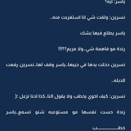
ياسر: ايه؟
نسرين: ولقت شي انا استغربت منه..
ياسر يطلع فيها بشك
رندة مو فاهمة شي..ولا مريم؟؟!!!
نسرين دخلت يدها في جيبها..ياسر وقف لها..نسرين رفعت
الدبله..
نسرين: كيف اخوي يخطب ولا يقول النا..كذا احنا نزعل :(
رندة حست نفسها مو مستوعبه شنو تسمع..ياسر
خطــــــــــــــــــــــــب