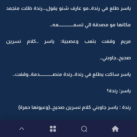
ياسر طلع في رندة..مو عارف شنو يقول...رندة ظلت متجمد
مكانها مو مصدقة الي تسمــــــــــــــــعه..
مريم وقفت بتعب وعصبية: ياسر ..كلام نسرين
صحيح..جاوبني..
ياسر ساكت يطلع في رندة..رندة منصــــــــــــــدمة..وقفت..
ياسر: رندة؟
رندة : ياسر جاوبني كلام نسرين صحيح..(وعيونها حمرة)
نسرين: اييييييييييه..مليون بالميه..وصالح يعرف