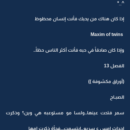
^_*
إذا كان هناك من يحبك فأنت إنسان محظوظ
Maxim of twins
وإذا كان صادقاً في حبه فأنت أكثر الناس حظاً..
الفصل 13
(أوراق مكشوفة ))
الصبـاح
سمر فتحت عينها..ولسا مو مستوعبه هي وين؟ وذكرت
احداث امس ع سريع..ابتسمت...فجأة ذكرت امها