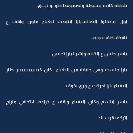
شقته كانت بسيطة وتصميمها حلو..وانيــــق..
اول مادخلوا الصاله..يارا انتبهت لبغباء ملون واقف ع
نافذة..خافت منه..
ياسر جلس ع الكنبه واشر ليارا تجلس
يارا جلست وهي خايفة من البغباء ..كان كبييييييييييير..طار
البغباء يارا تحركت ع ورى بخوف
ياسر ابتسم..وكان البغباء واقف ع ذراعه: لاتخافي..ماراح
اتركه يقرب لك