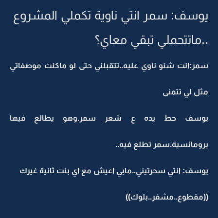
يوسف: سمر انتي ناوية تكملي المشروع
..ماتتحملي تبقي معاي؟
سمر:انت شنو ناوي عليه..تتقبلني حتى لو ماكنت موصفاتي
مثل لي تتمنى
يوسف حط يده ع شعر سمر.وهو يطالع فيها
برومانسية.سمر تطلع فيه..
يوسف: انتي سحرتيني..مابي اعيش مع اي بنت ثانية غيرك
((مقطوع..مشفر..بلوك))