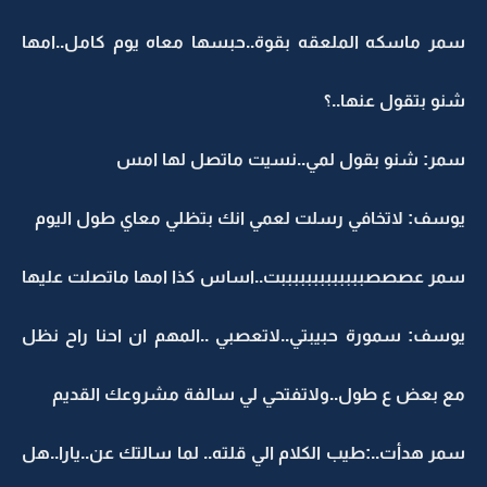
سمر ماسكه الملعقه بقوة..حبسها معاه يوم كامل..امها
شنو بتقول عنها..؟
سمر: شنو بقول لمي..نسيت ماتصل لها امس
يوسف: لاتخافي رسلت لعمي انك بتظلي معاي طول اليوم
سمر عصصصبببببببببببببت..اساس كذا امها ماتصلت عليها
يوسف: سمورة حبيبتي..لاتعصبي ..المهم ان احنا راح نظل
مع بعض ع طول..ولاتفتحي لي سالفة مشروعك القديم
سمر هدأت..:طيب الكلام الي قلته.. لما سالتك عن..يارا..هل