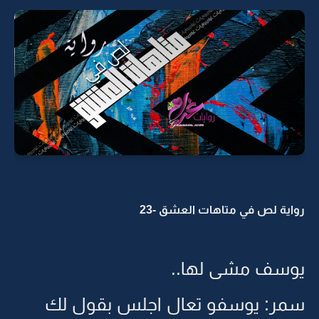
رواية لص في متاهات العشق -23
يوسف مشى لها..
سمر: يوسفو تعال اجلس بقول لك