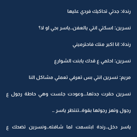
رندة: جدتي تحاكيك فردي عليها
نسرين: اسكتي انتي يالعفن..ياسر بجي او لا؟
رندة: انا اكبر منك فاحترميني
نسرين: احلمي ع قدك يابنت الشوارع
مريم: نسرين انتي بس تعرفي تعملي مشاكل النا
نسرين حقرت جدتها...وعودت جلست وهي حاطة رجول ع
رجول وتهز رجولها بقوة..تنتظر ياسر ..
ياسر دخل..رندة ابتسمت لما شافته..ونسرين تضحك ع