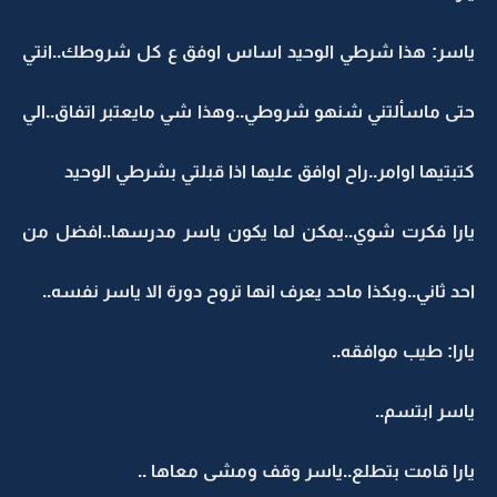
ياسر: هذا شرطي الوحيد اساس اوفق ع كل شروطك..انتي
حتى ماسألتني شنهو شروطي..وهذا شي مايعتبر اتفاق..الي
كتبتيها اوامر..راح اوافق عليها اذا قبلتي بشرطي الوحيد
يارا فكرت شوي..يمكن لما يكون ياسر مدرسها..افضل من
احد ثاني..وبكذا ماحد يعرف انها تروح دورة الا ياسر نفسه..
يارا: طيب موافقه..
ياسر ابتسم..
يارا قامت بتطلع..ياسر وقف ومشى معاها ..