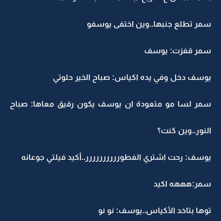
سمر تطلع جنبها..وين اختفى يوسفو
سمر قفزت: يوسف
يوسف دخل وفي يده اكياس: صباح الخير حلوتي
سمر لسا مو متعودة ان يوسف يكون رقيق معاها: صباح
النور..وين كنت؟
يوسف: رحت اشتري الفطورررررررررر..أكيد فيلتي جوعانه
سمر:هههه اكيد
توها بتاخد الأكياس..يوسف: نو نو