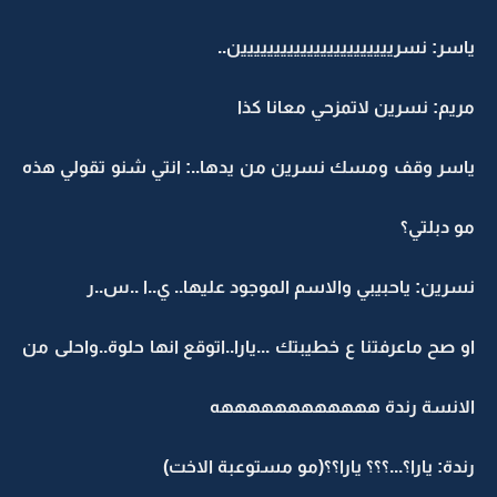
ياسر: نسرييييييييييييييييييييييين..
مريم: نسرين لاتمزحي معانا كذا
ياسر وقف ومسك نسرين من يدها..: انتي شنو تقولي هذه
مو دبلتي؟
نسرين: ياحبيبي والاسم الموجود عليها.. ي..ا ..س..ر
او صح ماعرفتنا ع خطيبتك ...يارا..اتوقع انها حلوة..واحلى من
الانسة رندة ههههههههههههه
رندة: يارا؟...؟؟؟ يارا؟؟(مو مستوعبة الاخت)