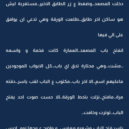
دخلت المصعد..وضغط ع زر الطابق الاخير..مستغربة ليش
هو ساكن اخر طابق..طلعت الورقة وهي تدعي ان يوافق
على الي فيها
انفتح باب المصعد..العمارة كانت فخمة و واسعه
..مشت..وهي محتارة تدق اي باب..كل الابواب الموجودين
ماعليهم اسم..الا اخر باب..مكتوب ع الباب لقب ياسر..دقته
مرة..مافتح..نزلت بتحط الورقة..الا حست صوت احد يفتح
الباب..توترت وخافت..
ياسر فتح الباب وشعره معفس..و واضح ع وجها نوم..لابس