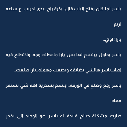
ياسر لما كان يفتح الباب قال: بكرة راح نبدي تدريب..ع ساعه
اربع
يارا: اوكي..
ياسر يحاول يبتسم لها بس يارا ماعطته وجه..ولاتطلع فيه
اصلا..ياسر هالشي يضايقه ويصعب مهمته..يارا طلعت..
ياسر رجع وطلع في الورقة..ابتسم بسخرية اهم شي تستمر
معاه
صارت مشكلة صالح فايدة له..ياسر هو الوحيد الي يقدر