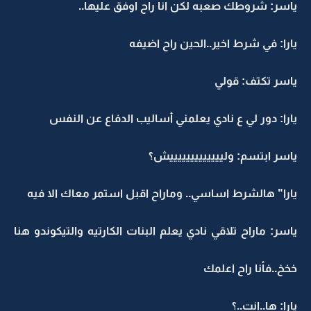
ياسر: شروطك صعبه لكن انا راح اوفق عليها..
يارا: في شرط اخير..الحين راح اضيفه
ياسر تكتف: قولي
يارا: دور لي ع نادي يعلمني أساليب الدفاع عن النفس
ياسر ابتسم: وليييييييييييييش؟
يارا" هالشرط اساسي.. وماراح اقبل استمر معاك الا فيه
ياسر: ماراح تلاقي نادي يعلم البنات الكارتيه والتيكوندو هنا
خخخ..فأنا راح اعلمك
يارا: ها..انت..؟