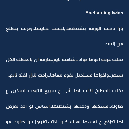
Enchanting twins
يارا دخلت الورقة بشنطتها,,لبست عبايتها..ونزلت بتطلع
من البيت
دخلت غرفة اخوها جواد ..شافته نايم..عارفة ان بالعطلة الكل
يسهر..واخواها مستحيل يقوم معاها..راحت لنزار لقته نايم..
دخلت المطبخ اكلت لها شي ع سريع..انتبهت لسكين ع
طاولة..مسكتها ودخلتها بشنطتها..اساس لو احد تعرض
لها تدافع ع نفسها بهالسكين..لاتستغربوا يارا صارت مو