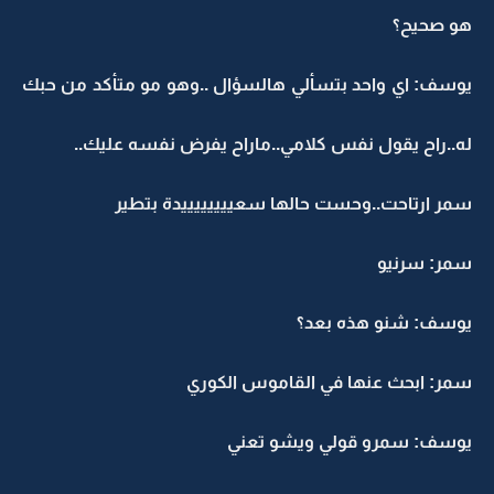
هو صحيح؟
يوسف: اي واحد بتسألي هالسؤال ..وهو مو متأكد من حبك
له..راح يقول نفس كلامي..ماراح يفرض نفسه عليك..
سمر ارتاحت..وحست حالها سعييييييييدة بتطير
سمر: سرنيو
يوسف: شنو هذه بعد؟
سمر: ابحث عنها في القاموس الكوري
يوسف: سمرو قولي ويشو تعني