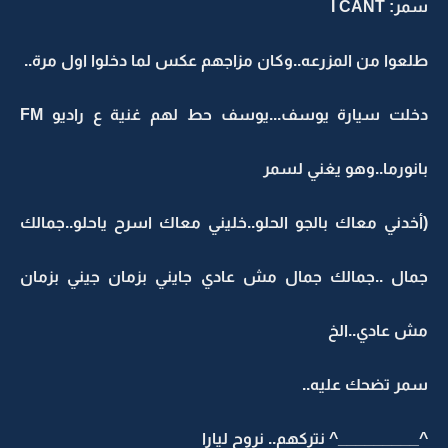
سمر: I CANT
طلعوا من المزرعه..وكان مزاجهم عكس لما دخلوا اول مرة..
دخلت سيارة يوسف...يوسف حط لهم غنية ع راديو FM
بانورما..وهو يغني لسمر
(أخدني معاك بالجو الحلو..خليني معاك اسرح ياحلو..جمالك
جمال ..جمالك جمال مش عادي جايني بزمان جيني بزمان
مش عادي..الخ
سمر تضحك عليه..
^_________^ نتركهم.. نروح ليارا