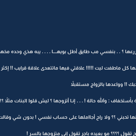
ا ؟ . . بنفسي مب طايق أطل بويهــــا . . . . يبه هذي وحده مخها 
ا كل ماطفت ليت !!!!! علاقتي فيها ماتتعدى علاقة قرايب !! إكثر من
ك !! وواعدها بالزواج مستقبلاً
فاف : والله حالة ! . . . إنـا أتزوجها ؟ ليش قلوا البنات مثلاً ؟
ها تحبني ؟؟ ولا راح أجااملها على حساب نفسي ! بدون شي وقالت
 تقول ؟؟؟؟ مو بعيده باجر تقول إني متزوجها بالسر !