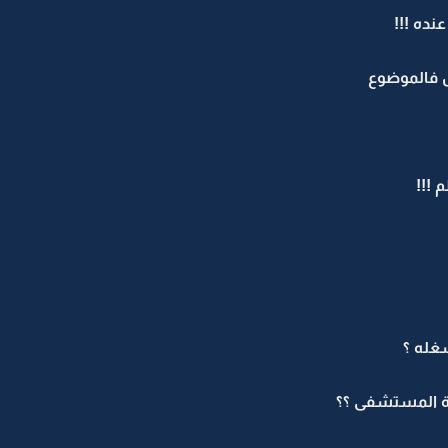
عنده !!!
 فالموضوع
 !!!
غله ؟
ة المستشفى ؟؟