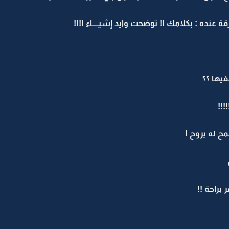
 عنده : بكلامك !! توضحت وايد إشيــــاء !!!!
يها ؟؟
!!!
ح له يروح !
براحة !!