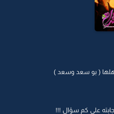
أهلها ( بو سعد وسعد )
جابته على كم سؤال !!!