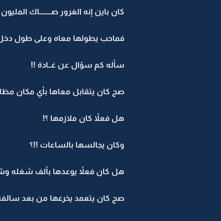
كان باين إنه الغرور صــــــــاك المليون 
فماحب يطولها معاه وعلى طول دخل
سأله كم سؤال عن غــادة !!
صج كان يتقابل معاها بأي مكان مظلم
هل فعلاً كان ملازمها ؟!
وكان يجالسها بالساعات !!؟
هل كان فعلاً يوعدها بألف شغله وش
صج كان يتعمد يخرعها من بعد سالف