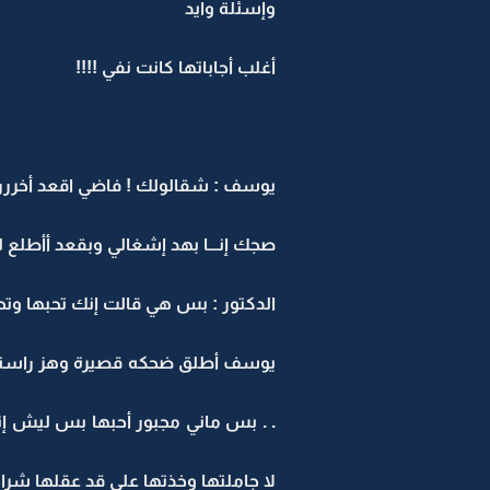
وإسئلة وايد
أغلب أجاباتها كانت نفي !!!!
يوسف : شقالولك ! فاضي اقعد أخررررعه
صجك إنـــا بهد إشغالي وبقعد أأطلع له
الدكتور : بس هي قالت إنك تحبها وتحب
يوسف أطلق ضحكه قصيرة وهز راسة بأستخ
. . بس ماني مجبور أحبها بس ليش إن
لا جاملتها وخذتها على قد عقلها شراح