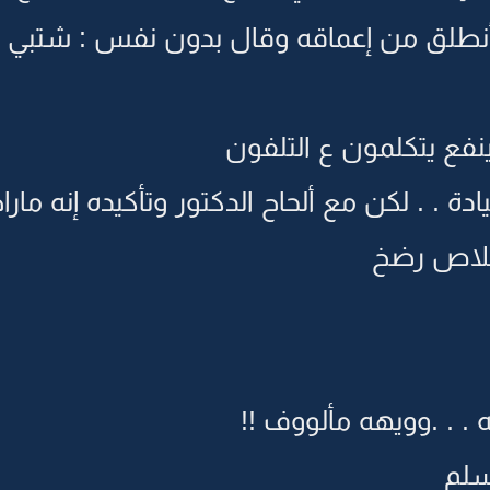
طلق من إعماقه وقال بدون نفس : شتبي ذي 
ينفع يتكلمون ع التلفون
ادة . . لكن مع ألحاح الدكتور وتأكيده إنه ما
خلاص رضخ
 . . .وويهه مألووف !!
سلم