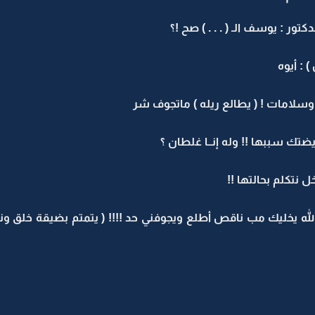
ور : يوسف الـ ( . . . ) صح !؟
 : أيوه
 . وسلامات ! ( يطالع ريله ) ماتجوف شر
 سببها !! وله إنــا غلطان ؟
 نتكلم بحالتها !!
عة الله يخليك مب ناقص أطلع ويجوفني حد !!!! ( يتمتم بضيقة خل