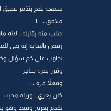
سمعه نفخ بتذمر عميق أن
ملاحق . . !
طلب منه يقابله , لآنه ما
رفض بالبداية إنه يجي للعي
يجاوب على كم سؤال و
وقرر يمره بــــاجر
وفعلاً مره . .
كان يعري , وريله مجبســه
تقدم بغرور وقعد وهو ي