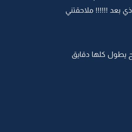
بعد !!!!!! ملاحقتني
راح يطول كلها دقايق