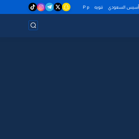
تأسيس السعودي
تنويه
P p