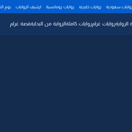
وايات سعودية
روايات خليجيه
روايات رومانسية
ارشيف الروايات
يوم ال
 الرواية
روايات غرام
روايات كاملة
الرواية من البداية
قصة غرام