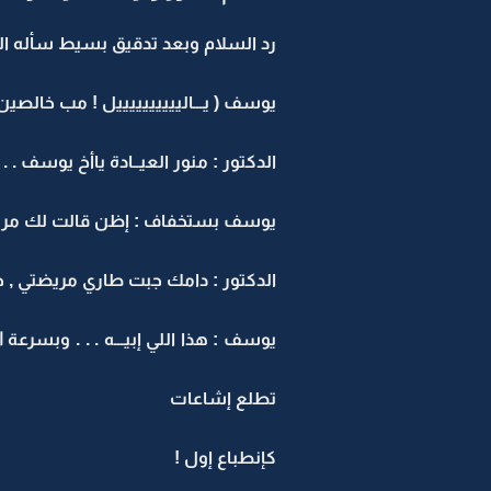
رد السلام وبعد تدقيق بسيط سأله الدكت
يوسف ( يـــالييييييييييل ! مب خالصين )
الدكتور : منور العيــادة ياأخ يوسف .
يوسف بستخفاف : إظن قالت لك مريضتك
الدكتور : دامك جبت طاري مريضتي , خل
يوسف : هذا اللي إبيـــه . . . وبسر
تطلع إشاعات
كإنطباع إول !