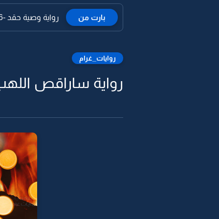
بارت من
رواية وصية حقد -26
روايات_غرام
رواية ساراقص اللهب -