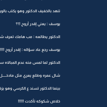
تنهد بالخفيف الدكتور وهو يكتب بالورقة
يوسف : يعني إقدر أروح !؟؟
الدكتور يطالعه : مب هامك تعرف شف
يوسف رجع عاد سؤاله : إقدر أروح !!!!!
الدكتور لما لمس منه عدم المبالاه سم
شال عمره وطلع يعري مثل مادخـــــل
بينما الدكتور تسند ع الكرسي وهو يزفر 
خلاص شكوكه تأكدت !!!!!