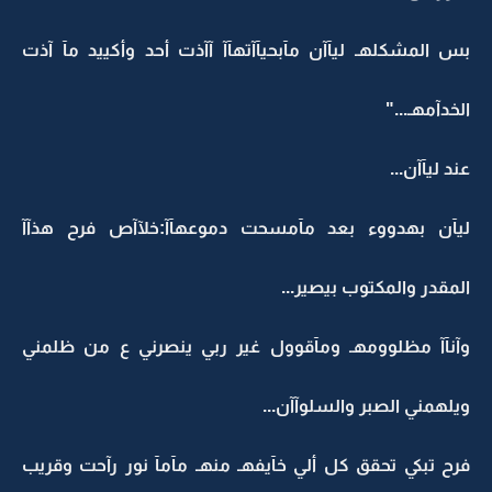
بس المشكلهـ ليآآن مآبحيآآتهآآ آآذت أحد وأكييد مآ آذت
الخدآمهـ..."
عند ليآآن...
ليآن بهدووء بعد مآمسحت دموعهآآ:خلآآص فرح هذآآ
المقدر والمكتوب بيصير...
وآنآآ مظلوومهـ ومآقوول غير ربي ينصرني ع من ظلمني
ويلهمني الصبر والسلوآآن...
فرح تبكي تحقق كل ألي خآيفهـ منهـ مآمآ نور رآحت وقريب