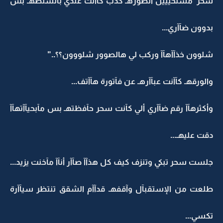
سحر"مستحيييل الصورهـ كذب كآآنت عندي بالشنطهـ بس
بدوون ضآآري...
شلوون خذآآهآآ وركب لي هالصوور شلووون؟؟.."
والورقهـ كآآنت عبآآرهـ عن فآتورة هآآتف...
وأكثرهآآ رقم ضآآري ألي كآنت سحر حآفظتهـ بس مآبحيآآتهآآ
دقت عليهـ...
جلست سحر تبكي وتنزف كيف كل هذآآ صآآر أنآآ مآخنت يزيد...
طلعت من الإستقبآل وآقفهـ قدآآم الشقق تنتظر سيآآرة
تكسي...