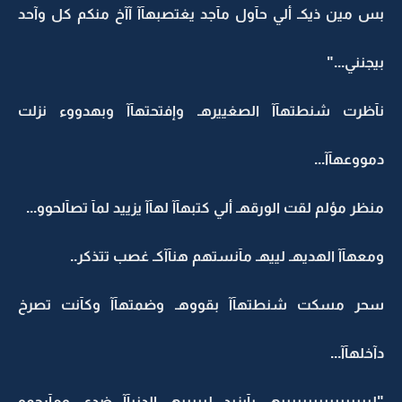
بس مين ذيكـ ألي حآول مآجد يغتصبهآآ آآخ منكم كل وآحد
بيجنني..."
نآظرت شنطتهآآ الصغييرهـ وإفتحتهآآ وبهدووء نزلت
دمووعهآآ...
منظر مؤلم لقت الورقهـ ألي كتبهآآ لهآآ يزييد لمآ تصآلحوو...
ومعهآآ الهديهـ لييهـ مآنستهم هنآآكـ غصب تتذكر..
سحر مسكت شنطتهآآ بقووهـ وضمتهآآ وكآنت تصرخ
دآخلهآآ...
"ليييييييييييييييييهـ يآيزيد ليييييهـ الدنيآآ ضدي ومآرحمو