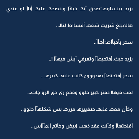
يزيد ببتسآمهـ:صدق أنكـ خبلآآ وينضحكـ عليكـ أنآآ لو عندي
هالمبلغ شريت شقهـ أقسآآط لنآآ...
سحر بأحبآآط:أهآآ..
يزيد خبث:أفتحيهآآ وتعرفي أيش فيهآآ !..
سحر أفتحتهآآ بهدوووء كآنت علبهـ كبيرهـ...
لقت فيهآآ دفتر كبير حلوو وفخم زي حق الزوآجآت...
وكآن معهـ علبهـ صغييرهـ مررهـ بس شكلهآآ حلوو..
أفتحتهآآ وكآنت عقد ذهب ابيض وخآتم ألمآآآس..