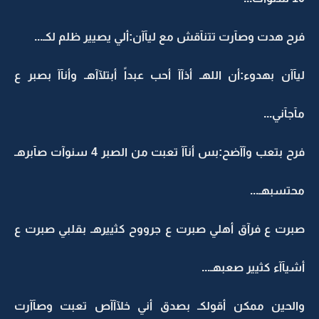
فرح هدت وصآرت تتنآقش مع ليآآن:ألي يصيير ظلم لكـ...
ليآآن بهدوء:أن اللهـ أذآآ أحب عبداً أبتلآآهـ وأنآآ بصبر ع
مآجآني...
فرح بتعب وآآضح:بس أنآآ تعبت من الصبر 4 سنوآت صآبرهـ
محتسبهـ...
صبرت ع فرآق أهلي صبرت ع جرووح كثييرهـ بقلبي صبرت ع
أشيآآء كثيير صعبهـ...
والحين ممكن أقولكـ بصدق أني خلآآآص تعبت وصآآرت