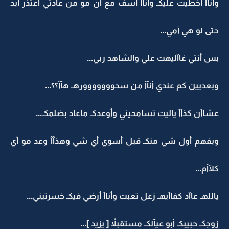
وأنآآ أخطيت عليكـ وانآآ آسف مع أن مو من عآدتي أعتذر أبد
حتى لو هي أمي...
بس أنتي غآآليهت علي والشآهد ربي...
وبعديين كم عندي أنآآ من سحووووووورهـ هآآ؟؟...
عشآآن كذآآ يآليت تسآمحيني وأوعدكـ مآعآد بضلمكـ...
وبفهم أول شي منكـ قبل أسوي أي شي وهذآآ وعد مو أي
كلآآم...
ياللهـ عآآد كفآآيهـ زعل تعبت وأنآآ أرضي فيكـ خسرتيني...
زوجكـ حبيبكـ أبو عيآلكـ مستقبلاً [ يزيد ]...