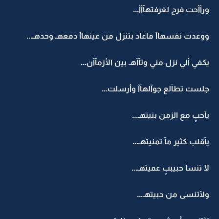
ورآآحت فرح لغرفتهآآآ...
ووعدت نفسهآآ مآعآد بتنزل من عينهآآ دمعهـ وحدهـ...
يكفي ألي نزل مني وتآآهـ بين الأزمآآن...
جلست تطآلع جوآلهآآ وأرسلت...
يآحبٍ مع الزمن بنيتهـ...
يآقلب كثير مآ تمنيتهـ...
لآ تنسآ حبيببٍ عميتهـ...
ولآتنسى من حبيتهـ...