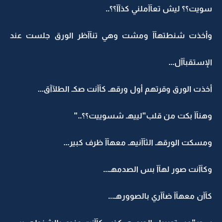
سويت؟؟ ليش تعآآملني كذآآ؟؟..
وأخذت شنطتهآآ ومشت وهي تنآآظر الورق جلست عند
الإستقبآآل...
أخذت الورق وقرتهم أول ورقهـ كآآنت صكـ الطلآآق...
وهنآآ بكت من قلب"لييهـ شسوييت؟؟.."
ومسكت الورقهـ الثآآنيهـ معهآآ ظرف كبير...
وكآآنت صور لهآآ بس الصدمهـ...
كآآن معهآآ ضآآري بالصوورهـ...