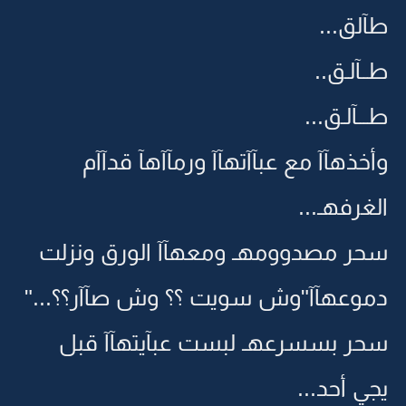
طآلق...
طــآلـق..
طـــآلـق...
وأخذهآآ مع عبآآتهآآ ورمآآهآ قدآآم
الغرفهـ...
سحر مصدوومهـ ومعهآآ الورق ونزلت
دموعهآآ"وش سويت ؟؟ وش صآآر؟؟..."
سحر بسسرعهـ لبست عبآيتهآآ قبل
يجي أحد...