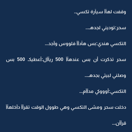
وقفت لهآآ سيآرة تكسي..
سحر:توديني لجدهـ...
التكسي هندي:بس هآدآآ فلووس وآجد...
سحر تذكرت أن بس عندهآآ 500 ريآآل:أعطيكـ 500 بس
وصلني لبيتي بجدهـ...
التكسي:أوووكي مدآآم...
دخلت سحر ومشى التكسي وهي طوول الوقت تقرآآ دآخلهآآ
قرآآن...