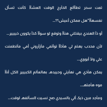
تمت سحر تطآآلع الخآرج الوقت العشآآ كآنت تسأل
نفسهآآ"هل ممكن أعيش؟؟...
أو ذآ الهندي بيقتلني هنآآ وتوقع لو سوآآ كذآ يكوون خيييير...
لأن محدب يهتم لي هآذآآ توآئمي مآزآروني أمي مآتطمنت
علي ولآ أبووي...
يمكن هآذي هي نهآيتي وحييدهـ بهالعآلم الكبييير الكل أنآآ
موه هآمتهـ...
ومآجد مين ذيكـ ألي بالسيدي صح نسيت السآلفهـ لوقت...