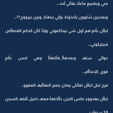
مني ويضييع مآعآد بقآلي أحد...
وبعديين شلوون يآخذونكـ وإلي ببطنكـ ويين بيرووح؟؟...
ليآآن بألم:هم أول شي بيحآكموني وإذآ كآن الحكم القصآآص
فبيتركوني...
حوآلي سنهـ وبعدهآآ_قآلتهآآ وهي تحس بألم
قوي_الإعدآآم...
فرح تبكي:ليآآن تفآئلي يمكن يصير النهآآيهـ العفوو..
ليآآن بهدووء عكس الحزن دآآخلهآ:معهـ دلييل أقلهـ السجن
10 سنوآت...