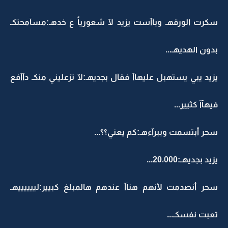
سكرت الورقهـ وبآآست يزيد لآ شعورياً ع خدهـ:مسآمحتكـ
بدون الهديهـ...
يزيد يبي يستهبل عليهآآ فقآل بجديهـ:لآ تزعليني منكـ دآآفع
فيهآآ كثيير...
سحر أبتسمت وببرآءهـ:كم يعني؟؟...
يزيد بجديهـ:20،000...
سحر أنصدمت لأنهم هنآآ عندهم هالمبلغ كبيير:لييييييهـ
تعبت نفسكـ...