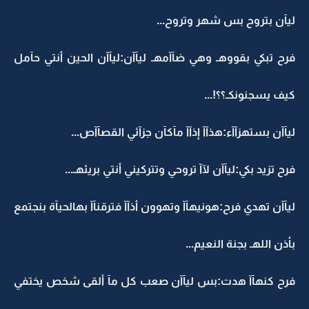
ليآن بتروح بس شهر وتروح...
فرح تبكي بقووهـ وهي ضآآمهـ ليآآن:ليآآن الحين أنتي حآمل
كيف يسجنونكـ؟؟!...
ليآآن بستهزآآء:هذآآ إذآآ مآكآن جزآئي القصآآص...
فرح تزيد بكي:ليآآن لآآ تروحي وتتركيني أنتي بريئهـ...
ليآآن تهدي فرح:هونيهآآ وتهوون أذآآ فترقنآآ بهالحيآة بنجتمع
بأذن اللهـ بجنة النعيم...
فرح كنهآآ هدت:بس ليآآن صعب كل مآ ألقى شخص يختفي