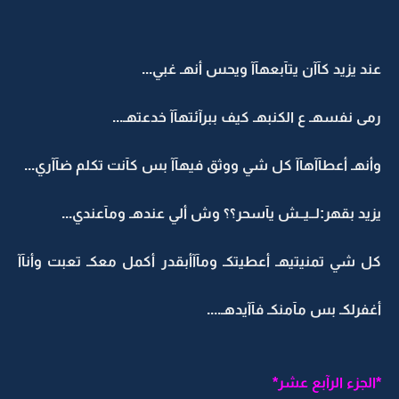
عند يزيد كآآن يتآبعهآآ ويحس أنهـ غبي...
رمى نفسهـ ع الكنبهـ كيف ببرآئتهآآ خدعتهـ...
وأنهـ أعطآآهآآ كل شي ووثق فيهآآ بس كآنت تكلم ضآآري...
يزيد بقهر:لــيــش يآسحر؟؟ وش ألي عندهـ ومآعندي...
كل شي تمنيتيهـ أعطيتكـ ومآآأبقدر أكمل معكـ تعبت وأنآآ
أغفرلكـ بس مآمنكـ فآآيدهـ....
*الجزء الرآبع عشر*