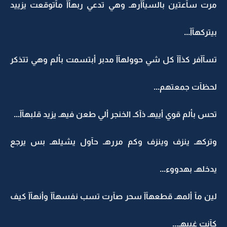
مرت سآعتين بالسيآآرهـ وهي تدعي ربهآآ مآتوقعت يزييد
بيتركهآآ...
تسآآفر كذآآ كل شي حوولهآآ مدبر أبتسمت بألم وهي تتذكر
لحظآت جمعتهم...
تحس بألم قوي أييهـ ذآكـ الخنجر ألي طعن فيهـ يزيد قلبهآآ...
وتركهـ ينزف وينزف وكم مررهـ حآول يشيلهـ بس يرجع
يدخلهـ بهدووء...
لين مآ ألمهـ قطعهآآ سحر صآرت تسب نفسهآآ وأنهآآ كيف
كآنت غبيهـ...