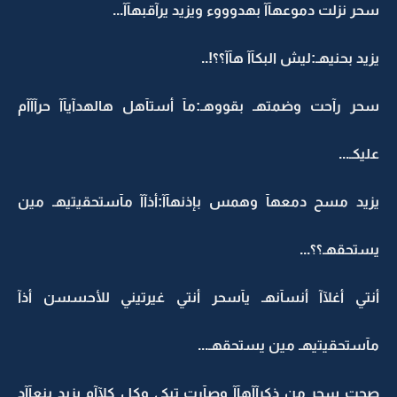
سحر نزلت دموعهآآ بهدوووء ويزيد يرآقبهآآ...
يزيد بحنيهـ:ليش البكآآ هآآ؟؟!..
سحر رآحت وضمتهـ بقووهـ:مآ أستآهل هالهدآيآآ حرآآآم
عليكـ...
يزيد مسح دمعهآ وهمس بإذنهآآ:أذآآ مآستحقيتيهـ مين
يستحقهـ؟؟...
أنتي أغلآآ أنسآنهـ يآسحر أنتي غيرتيني للأحسسن أذآ
مآستحقيتيهـ مين يستحقهـ...
صحت سحر من ذكرآآهآآ وصآرت تبكي وكل كلآآم يزيد ينعآآد