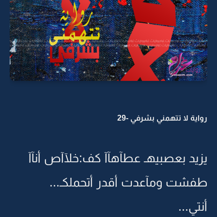
رواية لا تتهمني بشرفي -29
يزيد بعصبيهـ عطآهآآ كف:خلآآص أنآآ
طفشت ومآعدت أقدر أتحملكـ...
أنتي...