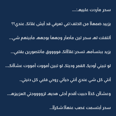
سحر مآردت علييهـ:....
يزييد ضمهآآ من الخلف:تبي تعرفي قد أيش غلآتكـ عندي؟؟
ألتفتت لهـ سحر لين مآصآر وجههآ بوجههـ مآبينهم شي...
يزيد ببتسآمهـ تسحر:غلآآآتكـ فووووق مآتتصورين بقلبي...
لو تبيني أوديكـ القمر وديتكـ لو تبين أمووت أمووت عشآآنكـ...
أنتي كل شي عندي أنتي حيآتي روحي فلبي كل دنيتي..
وعشآآن كذآآ حبيت أقدم أحلى هديهـ لزووووجتي العزييزهـ...
سحر أبتسمت غصب عنهآآ:شكرآآ...