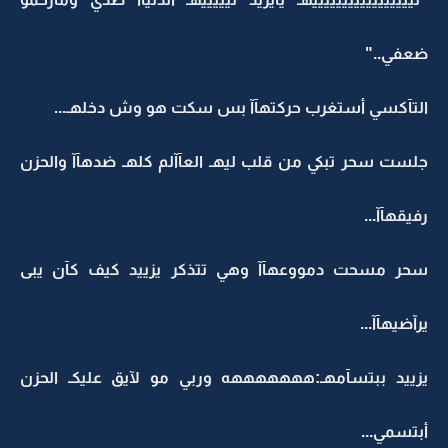
ضعفي.."
التآكسي أستغرب حركتهآآ بس سكت هو وش دخلهـ...
جلست سحر تبكي من قلب ليهـ العآآلم كلهـ ضدهآآ والحزن
رفيقهآآ...
سحر مسحت دمووعهآآ وهي تتذكر يزييد كيف كآن يبى
يرآضيهآآ...
يزييد ببتسآمهـ:هههههههه وربي مو لآيق عليكـ الحزن
أبتسمي...