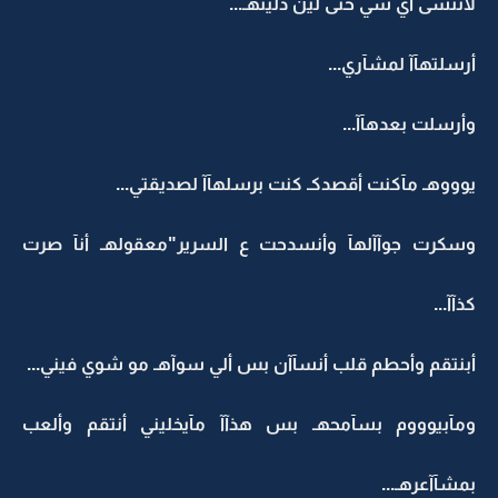
لآتنسى أي شي حتى لين ذليتهـ...
أرسلتهآآ لمشآري...
وأرسلت بعدهآآ...
يوووهـ مآكنت أقصدكـ كنت برسلهآآ لصديقتي...
وسكرت جوآآلهآ وأنسدحت ع السرير"معقولهـ أنآ صرت
كذآآ...
أبنتقم وأحطم قلب أنسآآن بس ألي سوآهـ مو شوي فيني...
ومآبيوووم بسآمحهـ بس هذآآ مآيخليني أنتقم وألعب
بمشآآعرهـ...