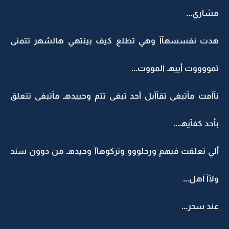
مشآري...
هدت نفسسهآآ وهي تطلع كيف بينتهي هالشهر تتمنى
تمووووت أييهـ المووت...
نآآمت مآتبغى تقآآبل أحد تبغى تتم وحييدهـ مآتبغى تتعلق
بأحد كفآيهـ...
ألي تعلقت فيهم ورحلووو وتركوهآآ وحيدهـ من دوون سند
ولآآ أهل...
عند سحر...