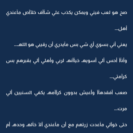
صح هو لعب فيني ويمكن يكذب علي شآآف خلآآص مآعندي
أهل...
يعني أني بسوي أي شي بس مآيدري أن رقيبي هو اللهـ...
وأنآآ أحس ألي أسويهـ خيآآنهـ لربي وأهلي ألي بقبرهم بس
كرآمتي...
صعب أفقدهآآ وأعيش بدوون كرآآمهـ يكفي السنيين ألي
مرت...
حتى خوآلي مآعدت زرتهم مع أن مآعندي ألآ خآلهـ وحدهـ أم