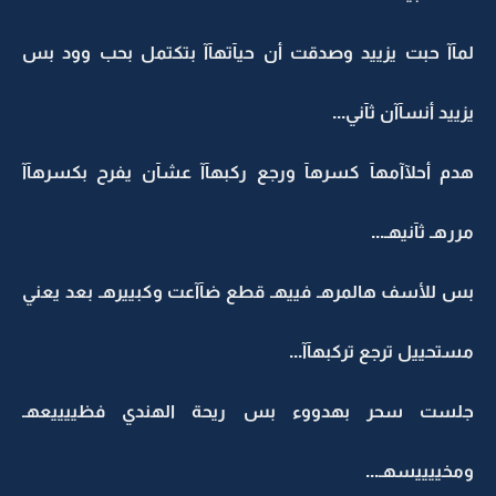
لمآآ حبت يزييد وصدقت أن حيآتهآآ بتكتمل بحب وود بس
يزييد أنسآآن ثآني...
هدم أحلآآمهآ كسرهآ ورجع ركبهآآ عشآن يفرح بكسرهآآ
مررهـ ثآنيهـ...
بس للأسف هالمرهـ فييهـ قطع ضآآعت وكبييرهـ بعد يعني
مستحييل ترجع تركبهآآ...
جلست سحر بهدووء بس ريحة الهندي فظييييعهـ
ومخييييسهـ...