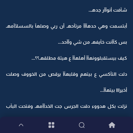
شآفت أنوآآر جدهـ..
أبتسمت وهي حدهآآآ مرتآحهـ أن ربي وصلهآ بالسسلآآمهـ
بس كآآنت خآيفهـ من شي وآآحد...
كيف بيستقبلوونهآآ أهلهآآ ع هيئة مطلقهـ؟؟...
دلت التآكسي ع بيتهم وقلبهآآ يرقص من الخووف وصلت
أخيرااا بيتهآآ...
نزلت بكل هدووء دقت الجرس جت الخدآآمهـ وفتحت البآب
كآلعآآدهـ..