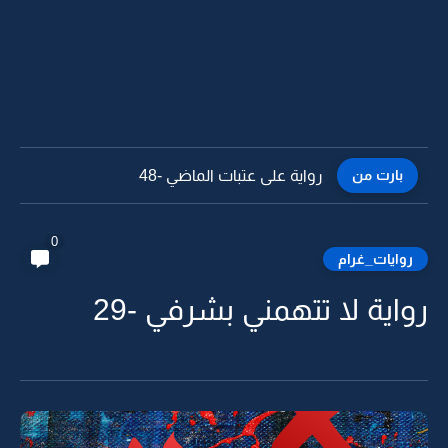
بارت من
رواية على عتبات الماضي -47
0
روايات_غرام
رواية لا تتهمني بشرفي -29