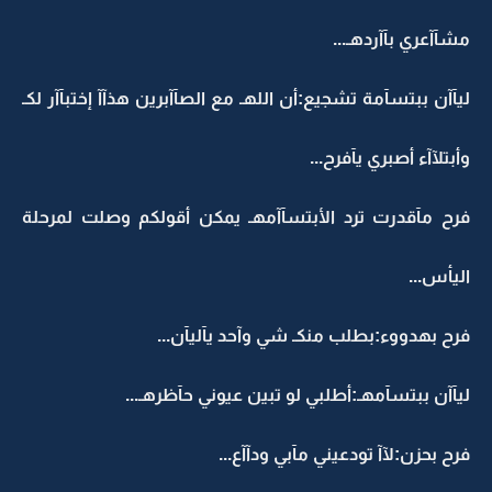
مشآآعري بآآردهـ...
ليآآن ببتسآمة تشجيع:أن اللهـ مع الصآآبرين هذآآ إختبآآر لكـ
وأبتلآآء أصبري يآفرح...
فرح مآقدرت ترد الأبتسآآمهـ يمكن أقولكم وصلت لمرحلة
اليأس...
فرح بهدووء:بطلب منكـ شي وآحد يآليآن...
ليآآن ببتسآمهـ:أطلبي لو تبين عيوني حآظرهـ...
فرح بحزن:لآآ تودعيني مآبي ودآآع...