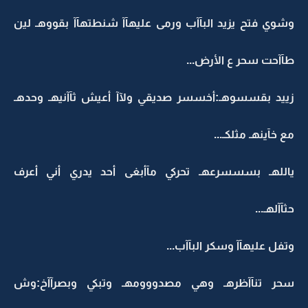
وشوي فتح يزيد البآآب ورمى عليهآآ شنطتهآآ بقووهـ لين
طآآحت سحر ع الأرض...
زييد بقسسوهـ:أخسسر صديقي ولآآ أعيش ثآآنيهـ وحدهـ
مع خآينهـ مثلكـ...
ياللهـ بسسسرعهـ تحركي مآأبغى أحد يدري أني أعرف
حثآآلهـ...
وتفل عليهآآ وسكر البآآب...
سحر تنآآظرهـ وهي مصدووومهـ وتبكي وبصرآآخ:وش