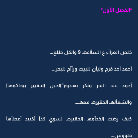
*الفصل الأول*
خلص العزآآء ع السآآعهـ 9 والكل طلع...
أحمد أخذ فرح وليآن للبيت ورآآح للبحر...
أحمد عند البحر يفكر بهـدوء"الحين الحقيير بيحآكمهآآ
والشغآلهـ الحقيرهـ معهـ...
كيف رضت الخدآمهـ الحقيرهـ تسوي كذآ أكييد أعطآهآ
فلووس...