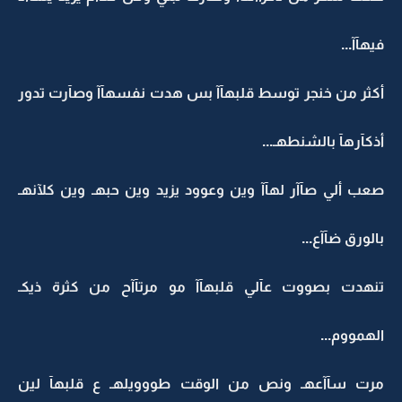
فيهآآ...
أكثر من خنجر توسط قلبهآآ بس هدت نفسهآآ وصآرت تدور
أذكآرهآ بالشنطهـ...
صعب ألي صآآر لهآآ وين وعوود يزيد وين حبهـ وين كلآنهـ
بالورق ضآآع...
تنهدت بصووت عآلي قلبهآآ مو مرتآآح من كثرة ذيكـ
الهمووم...
مرت سآآعهـ ونص من الوقت طووويلهـ ع قلبهآ لين