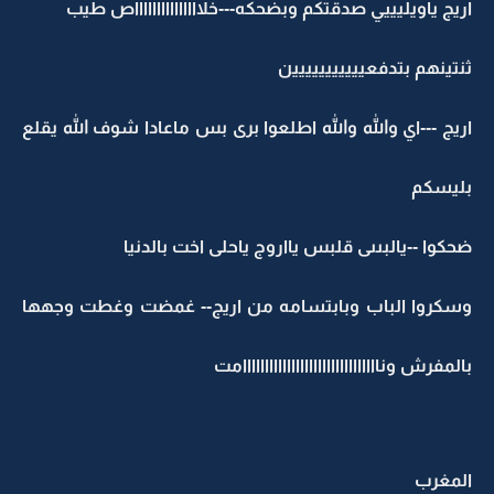
اريج ياويليييي صدقتكم وبضحكه---خلاااااااااااااااص طيب
ثنتينهم بتدفعييييييييييين
اريج ---اي والله والله اطلعوا برى بس ماعادا شوف الله يقلع
بليسكم
ضحكوا --يالبىىى قلبس يااروج ياحلى اخت بالدنيا
وسكروا الباب وبابتسامه من اريج-- غمضت وغطت وجهها
بالمفرش ونااااااااااااااااااااااااااااااامت
المغرب