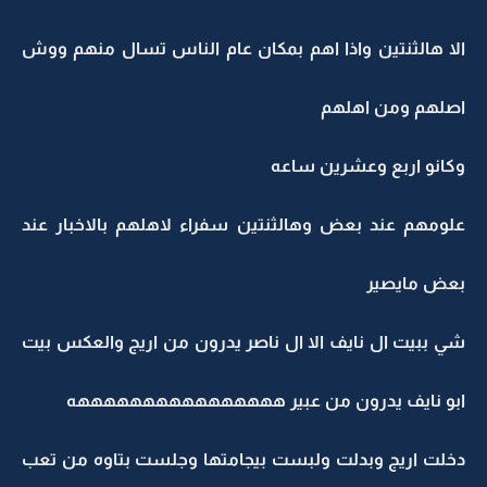
الا هالثنتين واذا اهم بمكان عام الناس تسال منهم ووش
اصلهم ومن اهلهم
وكانو اربع وعشرين ساعه
علومهم عند بعض وهالثنتين سفراء لاهلهم بالاخبار عند
بعض مايصير
شي ببيت ال نايف الا ال ناصر يدرون من اريج والعكس بيت
ابو نايف يدرون من عبير ههههههههههههههههه
دخلت اريج وبدلت ولبست بيجامتها وجلست بتاوه من تعب