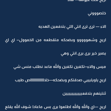
خلصوووني
الاء --- ترى ترى انتي اللي بتدفعين الهديه
اريج وشهووووو وبضحكه متقطعه من الخموول-- اي اي
يصير خير برى برى انتي وهي
ميس والاء--تكفين تكفين والله ماعد نطلب منس شي
اريج ياويليييي صدقتكم وبضحكه---خلاااااااااااااااص طيب
ثنتينهم بتدفعييييييييييين
اريج ---اي والله والله اطلعوا برى بس ماعادا شوف الله يقلع