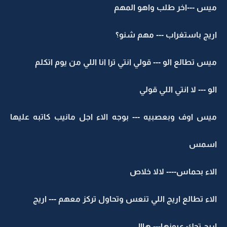
ميس ---اخر طلب واهو المهم
اريج باستغراب --- مهم شنو؟
ميس تطالع الو --- قولي انتي ترا انا اللي من يوم اتكلم
الو --- لا انتي اللي قولي
ميس اوف وبعصبيه --- بوجه الاء اجل مانيب كاتبه عليها
اسمس
الاء بحماس---- لالا خلاص
الاء تطالع اريج اللي تنعس وتحاول تركز معهم --- اريج
اريج تحك عيونها--- هااا