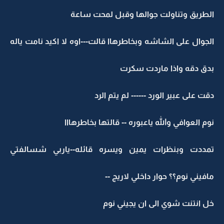
الطريق وتناولت جوالها وقبل لمحت ساعة
الجوال على الشاشه وبخاطرهاا قالت---اوه لا اكيد نامت ياله
بدق دقه واذا ماردت سكرت
دقت على عبير الورد ------ لم يتم الرد
نوم العوافي والله ياعبوره -- قالتها بخاطرهااا
تمددت وبنظرات يمين ويسره قائله--ياربي شسالفتي
مافيني نوم؟؟ حوار داخلي لاريج --
خل انتنت شوي الى ان يجيني نوم