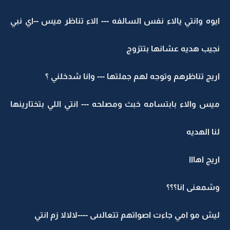
ايوه وانتي يالاء نفس السالفه --- الاء تناظر ميس --اي نبي
نجيب هديه عشانها بتتزوج
اريج تناظرهم وتوجه لهم جملتها --- وانا شدخلني ؟
ميس والاء بابتسامه خبث ومصلحه --- انتي اللي بتختارينها
لنا الهديه
اريج اهااا
وشمعنى انا؟؟؟
ليش مو امي جاءت اصواتهم تتعالىىى ----لالالا زم انتي