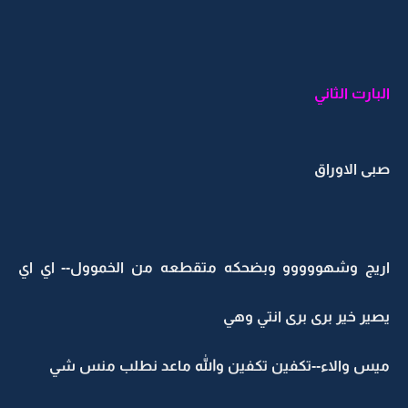
البارت الثاني
صبى الاوراق
اريج وشهووووو وبضحكه متقطعه من الخموول-- اي اي
يصير خير برى برى انتي وهي
ميس والاء--تكفين تكفين والله ماعد نطلب منس شي