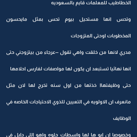
الخطاطيب للمعلمات قايم بالسعوديه
وتحس انها مستحيل بيوم تحس بمثل مايحسون
المخطوبات اوحتى المتزوجات
مدري لانها من خلقت واهي تقول --عرجاء من بيتزوجني حتى
انها نهائيا تستبعد ان يكون لها مواصفات لفارس احلامها
حتى وظيفتهاا خذتها من اول سنه تخرج لها لان مثل
مانعرف ان الاولويه في التعيين للذوي الاحتياجات الخاصه في
الوظايف
وخصوصا ان ابو ها لها واسطات حلوه واهو اللي دابل في