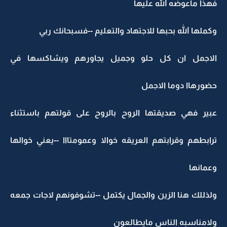
فهذا ماعوضه الله عليها
وكملها الله بحبها للاجتهاد والتعليم --فسبحانك ربي
الاجمل ان كل حلو وجميل يجاورهم ويشاكسها في
حضورهاا دوما الاجمل
عبير فهي صديقتها الروح بالروح على قولتهم باستثناء
ترابطهم وقرابتهم العريقه خوالا وعمومتااا --يعني خوالها
وعمانها
ولذللك هنا الزين والجمال يكتمل --تشوفونهم لاجات جمعه
ولامناسبه الناس مايطالعون