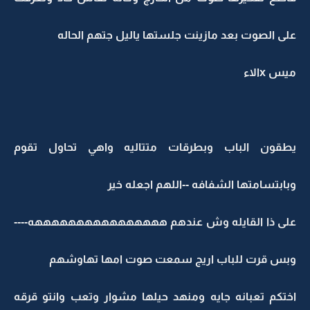
على الصوت بعد مازينت جلستها ياليل جتهم الحاله
ميس xالاء
يطقون الباب وبطرقات متتاليه واهي تحاول تقوم
وبابتسامتها الشفافه --اللهم اجعله خير
على ذا القايله وش عندهم ههههههههههههههههه----
وبس قرت للباب اريج سمعت صوت امها تهاوشهم
اختكم تعبانه جايه ومنهد حيلها مشوار وتعب وانتو قرقه