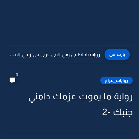
بارت من
رواية ياخاطفي وين القي عزتي في زمان المذلة -37
0
روايات_غرام
رواية ما يموت عزمك دامني
جنبك -2