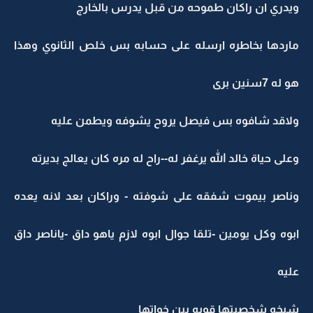
ويدري ان راكان طموحه من قبل يدرس بالخارج
ماردها بخاطره ارسله على حسابه بس خلص الثانوي وهذا
هو له 7سنين برى
ولاقد شافوه بس فيصل يروح يشوفه ويطمن عليه
وعلى حياة خالد الله يرغفر له--راح له مره كان يعالج بديرته
وناصر بيموت شفقه على شوفته - وراكان بعد لانه يعده
ابوه وكل يومين -تلقا جوال ابوه لازم ياهو داق -ياناصر داق
عليه
شيخه شخصيتها قويه بين خواتها