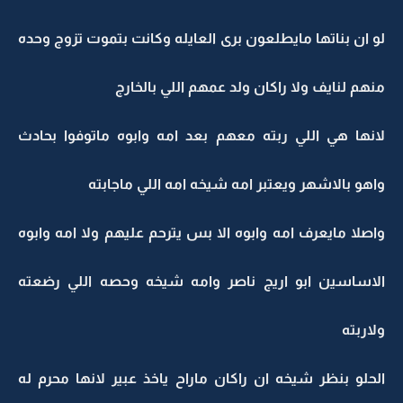
لو ان بناتها مايطلعون برى العايله وكانت بتموت تزوج وحده
منهم لنايف ولا راكان ولد عمهم اللي بالخارج
لانها هي اللي ربته معهم بعد امه وابوه ماتوفوا بحادث
واهو بالاشهر ويعتبر امه شيخه امه اللي ماجابته
واصلا مايعرف امه وابوه الا بس يترحم عليهم ولا امه وابوه
الاساسين ابو اريج ناصر وامه شيخه وحصه اللي رضعته
ولاربته
الحلو بنظر شيخه ان راكان ماراح ياخذ عبير لانها محرم له