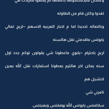
وعشان مايحسسونها باعاقتها لم يمنعوا ماارادت هي
تغدوا وكلن قام من الطاوله
وبالصاله تحديدا اما م اخبار العربيه الاسهم --اريج تعالي
يابوتس ماقدمتي نقل هالسنه
اريج باحترام --يابوي ماعطونا شي يقولون توكم جدد اول
سنه يمكن اخر هالترم يعطونا استمارات نقل الله يعين
لاتشيل هم
تامرني شي
سلاامتس يابوتس الله يوفقتس ويعينتس