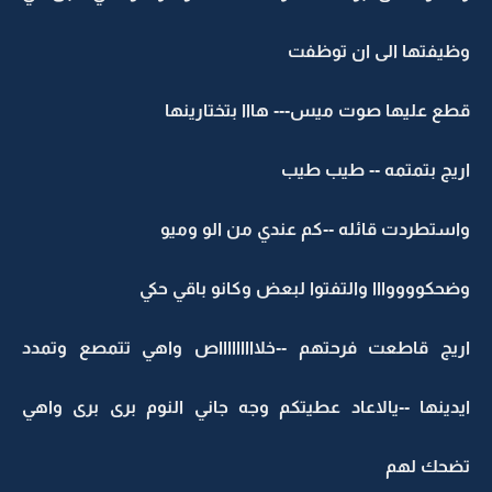
وظيفتها الى ان توظفت
قطع عليها صوت ميس--- هااا بتختارينها
اريج بتمتمه -- طيب طيب
واستطردت قائله --كم عندي من الو وميو
وضحكووووااا والتفتوا لبعض وكانو باقي حكي
اريج قاطعت فرحتهم --خلاااااااااص واهي تتمصع وتمدد
ايدينها --يالاعاد عطيتكم وجه جاني النوم برى برى واهي
تضحك لهم