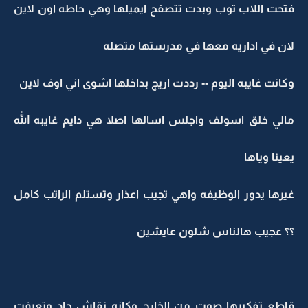
فتحت اللاب توب وبدت تتصفح ايميلها وهي حاطه اون لاين
لان في اداريه معها في مدرستها متصله
وكانت غايبه اليوم -- رددت اريج بداخلها اشوى اني اوف لاين
مالي خلق اسولف واجلس اسالها اصلا هي دايم غايبه الله
يعينا وياها
غيرها يدور الوظيفه واهي تجيب اعذار وتستلم الراتب كامل
؟؟ عجيب هالناس شلون عايشين
قاطع تفكيرها صوت من الخارج وكانه نقاش حاد وتعرفت