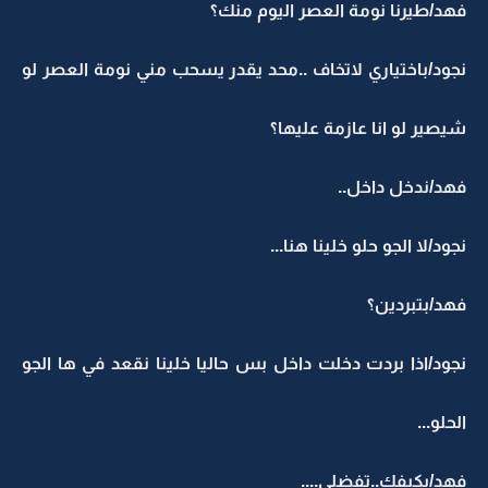
فهد/طيرنا نومة العصر اليوم منك؟
نجود/باختياري لاتخاف ..محد يقدر يسحب مني نومة العصر لو
شيصير لو انا عازمة عليها؟
فهد/ندخل داخل..
نجود/لا الجو حلو خلينا هنا...
فهد/بتبردين؟
نجود/اذا بردت دخلت داخل بس حاليا خلينا نقعد في ها الجو
الحلو...
فهد/بكيفك..تفضلي....