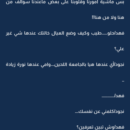
بس ماشية امورنا وقلوبنا على بعض ماعندنا سوالف من
هنا ولا من هنا!!
فهد/حلو.....طيب وكيف وضع العيال خالتك عندها شي غير
علي؟
نجود/أي عندها هيا بالجامعة اللحين...وامي عندها نورة زيادة
..
فهد/...........
نجود/كلمني عن نفسك...
فهد/وش تبين تعرفين؟