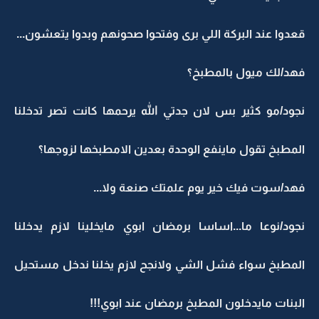
قعدوا عند البركة اللي برى وفتحوا صحونهم وبدوا يتعشون...
فهد/لك ميول بالمطبخ؟
نجود/مو كثير بس لان جدتي الله يرحمها كانت تصر تدخلنا
المطبخ تقول ماينفع الوحدة بعدين الامطبخها لزوجها؟
فهد/سوت فيك خير يوم علمتك صنعة ولا...
نجود/نوعا ما...اساسا برمضان ابوي مايخلينا لازم يدخلنا
المطبخ سواء فشل الشي ولانجح لازم يخلنا ندخل مستحيل
البنات مايدخلون المطبخ برمضان عند ابوي!!!