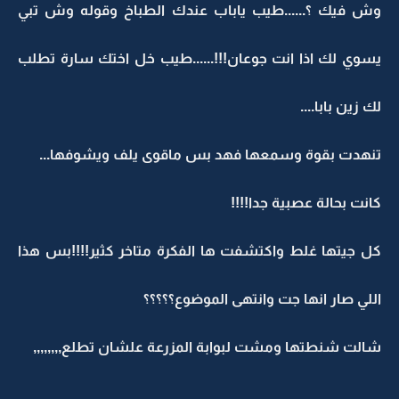
وش فيك ؟......طيب ياباب عندك الطباخ وقوله وش تبي
يسوي لك اذا انت جوعان!!!......طيب خل اختك سارة تطلب
لك زين بابا....
تنهدت بقوة وسمعها فهد بس ماقوى يلف ويشوفها...
كانت بحالة عصبية جدا!!!!
كل جيتها غلط واكتشفت ها الفكرة متاخر كثير!!!!بس هذا
اللي صار انها جت وانتهى الموضوع؟؟؟؟؟
شالت شنطتها ومشت لبوابة المزرعة علشان تطلع,,,,,,,,