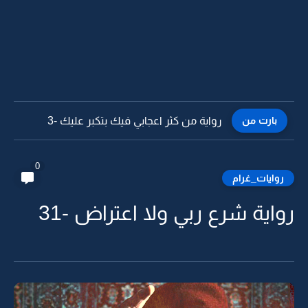
بارت من
رواية من كثر اعجابي فيك بتكبر عليك -2
0
روايات_غرام
رواية شرع ربي ولا اعتراض -31