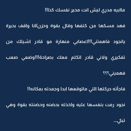
ماابيه مدري ليش انت محير نفسك كذا!!
فهد مسكها من كتفها وقال بقوة وحزن/انا واقف بحيرة
يانجود فاهمتني!!!اعصابي منهارة مو قادر اشيلك من
تفكيري ولاني قادر اتكلم معك بصراحة!!!وضعي صعب
فهميني؟؟؟
فاجاْته حركتها اللي ماتوقعها ابدا وجمدته بمكانه!!
نجود رمت بنفسها عليه واخذته بحضنه وحضنته بقوة وهي
تبكي...