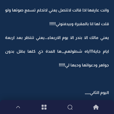
وانت عارفها اذا قالت لاتتصل يعني لاتحلم تسمع صوتها ولو
قلت لها انا بالمقبرة وبيدفنوني!!!!!
يعني مالك الا بندر الا يوم الاربعاء...يعني تنتظر بعد اربعة
ايام جاية!!!ياه شطولهم,,,ها المدة ذي كلها بظل بدون
جواهر ودعواتها وحبها لي!!!!!
اليوم الثاني,,,,,
كان ناصر طالع من البيت رايح العمل واول ماركب سيارته