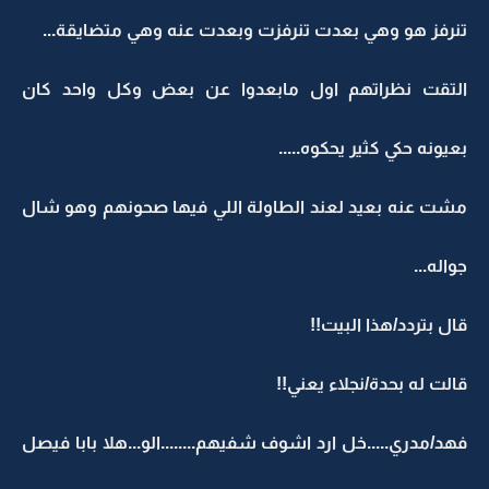
تنرفز هو وهي بعدت تنرفزت وبعدت عنه وهي متضايقة...
التقت نظراتهم اول مابعدوا عن بعض وكل واحد كان
بعيونه حكي كثير يحكوه.....
مشت عنه بعيد لعند الطاولة اللي فيها صحونهم وهو شال
جواله...
قال بتردد/هذا البيت!!
قالت له بحدة/نجلاء يعني!!
فهد/مدري.....خل ارد اشوف شفيهم........الو...هلا بابا فيصل