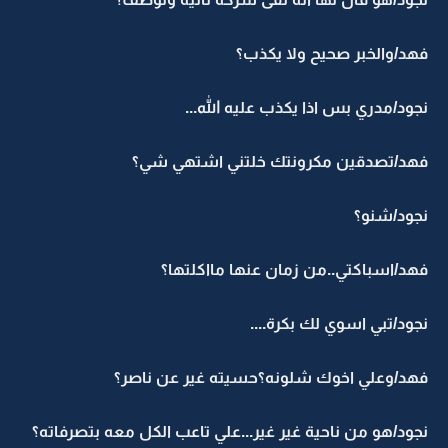
فهد/والخبر صحيح ولا يكذب؟
نجود/مدري بس اذا يكذب عليه الله...
فهد/تصدقين مكرونتك خلتني اشتهي شي؟
نجود/شنو؟
فهد/اسباكتي..من زمان عنها مااكلتها؟
نجود/تبي اسوي لك بكرة....
فهد/وعلي اخوك شلونه؟حسيته غير عن ناصر؟
نجود/هو من ناحية غير غير...علي تاعب الكل معه بتصرفاته؟