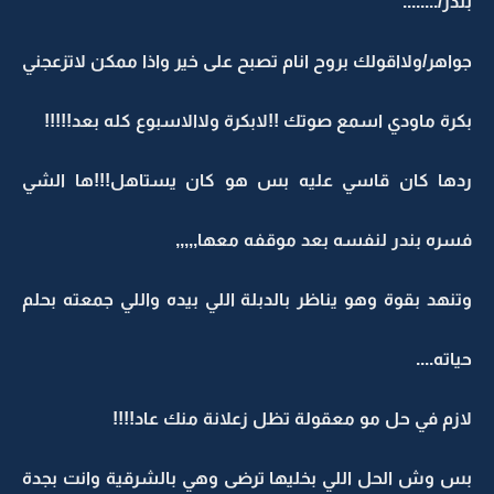
بندر/........
جواهر/ولااقولك بروح انام تصبح على خير واذا ممكن لاتزعجني
بكرة ماودي اسمع صوتك !!لابكرة ولاالاسبوع كله بعد!!!!!
ردها كان قاسي عليه بس هو كان يستاهل!!!ها الشي
فسره بندر لنفسه بعد موقفه معها,,,,,
وتنهد بقوة وهو يناظر بالدبلة اللي بيده واللي جمعته بحلم
حياته....
لازم في حل مو معقولة تظل زعلانة منك عاد!!!!
بس وش الحل اللي بخليها ترضى وهي بالشرقية وانت بجدة