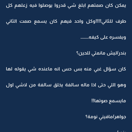
يمكن كان صمتهم ابلغ شي قدروا يوصلوا فيه زعلهم كل
طرف للثاني!!!!وكل واحد فيهم كان يسمع صمت الثاني
ويفسره على كيفه.......
بندر/ليش مانمتي للحين؟
كان سؤال غبي منه بس حس انه ماعنده شي يقوله لها
وهو اللي حتى اذا ماله سالفة يخلق سالفة من لاشي اول
مايسمع صوتها!!
جواهر/مافيني نومة؟