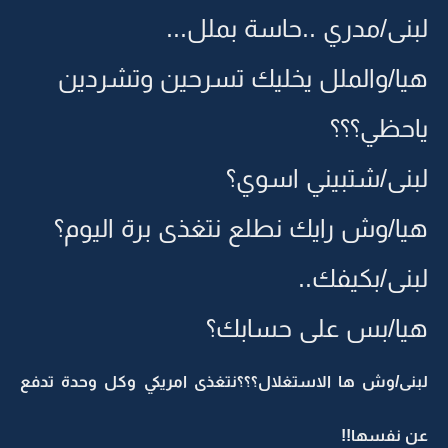
لبنى/مدري ..حاسة بملل...
هيا/والملل يخليك تسرحين وتشردين
ياحظي؟؟؟
لبنى/شتبيني اسوي؟
هيا/وش رايك نطلع نتغذى برة اليوم؟
لبنى/بكيفك..
هيا/بس على حسابك؟
لبنى/وش ها الاستغلال؟؟؟نتغذى امريكي وكل وحدة تدفع
عن نفسها!!