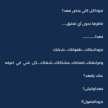
نجود/كل اللي يخص فهد؟
ناظرها بدون أي تعليق.....
فهد/.............
نجود/حياتك...طفولتك...شبابك
ومراعقتك..اصحابك..مشاكلك..شغلك...كل شي ابي اعرفه
عنك يافهد؟
فهد/وليش؟
نجود/فضول!!