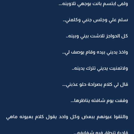
ولمى ابتسم بانت بوجهي تلاوينه...
سلم علي وجلس جنبي وكلمني..
كل الحواجز تلاشت بيني وبينه..
واخذ يديني بيده وقام يوصف لي..
ولاتمنيت يديني تترك يدينه..
قال لي كلام بصراحة حلو عذبني...
وقفت يوم شافته يناظرها...
والتقوا عيونهم ببعض وكل واحد يقول كلام بعيونه ماهي
قادرة تنطق فيه شفايفه...