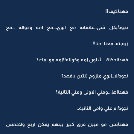
فهد/كيف!!
نجود/بكل شي..علاقاته مع ابوي...مع امه وخواله ..مع
زوجته..معنا احنا!!
فهد/لحظة ..شلون امه وخواله!!امه مو امك؟
نجود/لا..ابوي متزوج ثنتين يافهد؟
فهد/اها...ومني الاولى ومني الثانية؟
نجود/ام علي وامي الثانية..
فهد/بس مو مبين فرق كبير بينهم يمكن اربع ولاخمس