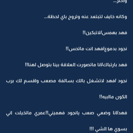
واكثر...
وكانه خايف لتبتعد عنه وتروح باي لحظة...
فهد بهمس/لاتبكين!!
نجود بدموع/فهد انت ماتحس!!
فهد بارتباك/انا ماتصورت العلاقة بينا بتوصل لهنا!!
نجود /فهد لاتشغل بالك بسالفة مصعب واقسم لك برب
الكون ماابيه!!
فهد/انا وضعي صعب يانجود فهميني!!عمري ماتخيلت اني
بسوي ها الشي !!!