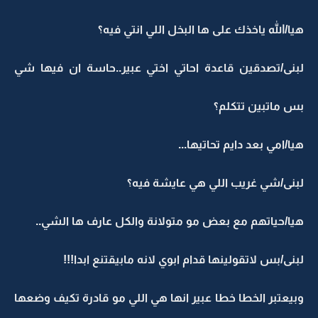
هيا/الله ياخذك على ها البخل اللي انتي فيه؟
لبنى/تصدقين قاعدة احاتي اختي عبير..حاسة ان فيها شي
بس ماتبين تتكلم؟
هيا/امي بعد دايم تحاتيها...
لبنى/شي غريب اللي هي عايشة فيه؟
هيا/حياتهم مع بعض مو متولانة والكل عارف ها الشي..
لبنى/بس لاتقولينها قدام ابوي لانه مابيقتنع ابدا!!!
وبيعتبر الخطا خطا عبير انها هي اللي مو قادرة تكيف وضعها