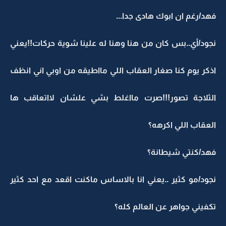
فهد/رغم ان ابوك هادى جدا...
نجود/أي..بس كان من هنا وهنا له علينا شوية حركات!!يعني
اذكر يوم كنا صغار العقاب اللي مااطيقه من اوبي اني انظف
الثلاجة تصور!!!صرت مااغلط بشي علشان لااتعاقب ها
العقاب اللي اكرهه؟
فهد/كنتي شيطانة؟
نجود/مو كثير ..يعني انا بالاساس ماكنت اقعد مع احد كثير
تكفيني جواهر عن العالم كله؟