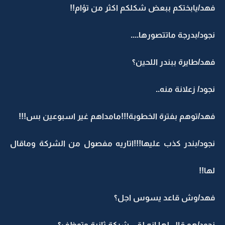
فهد/يابختكم ببعض شكلكم اكثر من تؤام!!
نجود/بدرجة ماتتصورها....
فهد/طايرة ببندر اللحين؟
نجود/ زعلانة منه..
فهد/توهم بفترة الخطوبة!!!مامداهم غير اسبوعين بس!!!
نجود/بندر كذب عليها!!!اتاريه مفصول من الشركة وماقال
لها!!
فهد/وش قاعد يسوس اجل؟
نجود/هو قال لها انه لقى شركة ثانية وتوظف؟