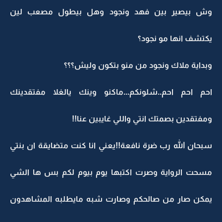
وش بيصير بين فهد ونجود وهل بيطول مصعب لين
يكتشف انها مو نجود؟
وبداية ملاك ونجود من منو بتكون وليش؟؟؟
احم احم احم..شلونكم...ماكنو وينك يالغلا مفتقدينك
ومفتقدين بصمتك انتي واللي غايبين عنا!!
سبحان الله رب ضرة نافعة!!يعني انا كنت متضايقة ان بنتي
مسحت الرواية وصرت اكتبها يوم بيوم لكم بس ها الشي
يمكن صار من صالحكم وصارت شبه مايطلبه المشاهدون