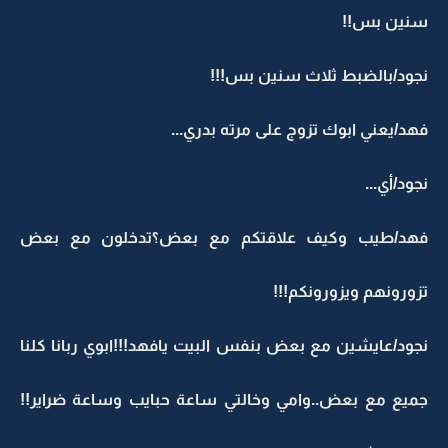
سنين بس!!
نجود/بالضبط ثلاث سنين بس!!!
فهد/يعني ابوك تزوج على مرته بدري...
نجود/أي...
فهد/طيب وكيف علاقتكم مع بعض؟تدخلون مع بعض
تزورونهم ويزورونكم!!!
نجود/عايشين مع بعض بنفس البيت يافهد!!!ابوي ربانا كلنا
جميع مع بعض..وامي وخالتي ساعة حبايب وساعة ضراير!!