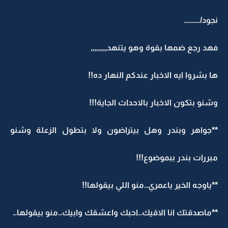
نجود/........
فهد رجع ضمها بقوة وهو يتنهد,,,,,,,,
ها بشروا ايه الاخبار عندكم النهار ده!!
وشنو بتكون الاخبار بالاحداث الجاية!!!
**جواهر وبندر وهل بيتراضون ولا بتطول الزعلة وشنو
مبررات بندر ببموضوع!!!
**ياوجه الخير ياعمري..منو اللي بيقولها!!
**ماصدقتك انا الاقيك..احبك واعشقك وابيك..منو بيقولها..