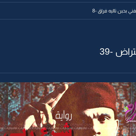
ي بحبن تاليه فراق -8
راض -39