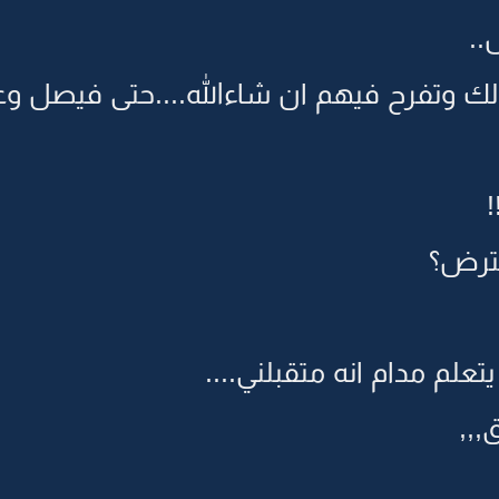
..
 لك وتفرح فيهم ان شاءالله....حتى فيصل و
!
ترض؟
تعلم مدام انه متقبلني....
,,,