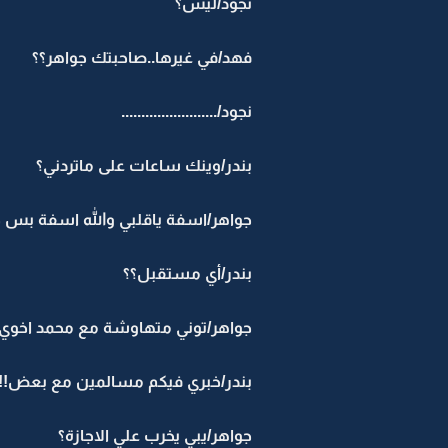
نجود/ليش؟
فهد/في غيرها..صاحبتك جواهر؟؟
نجود/........................
بندر/وينك ساعات على ماتردني؟
جواهر/اسفة ياقلبي والله اسفة بس 
بندر/أي مستقبل؟؟
جواهر/توني متهاوشة مع محمد اخوي
بندر/خبري فيكم مسالمين مع بعض!!
جواهر/يبي يخرب علي الاجازة؟