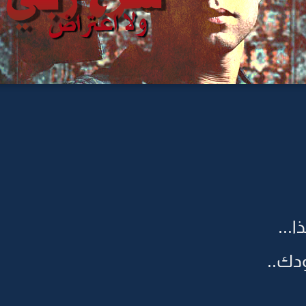
...
ودك..