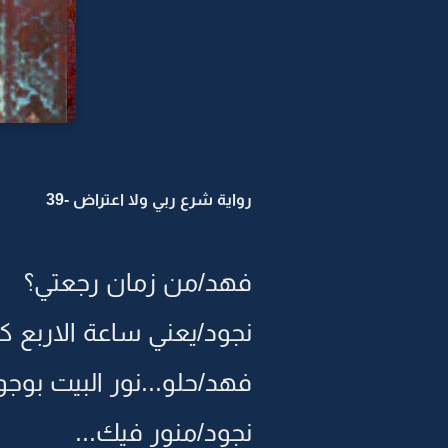
رواية شرع ربي ولا اعتراض -39
فهد/من زمان رجعتي؟
نجود/يعني ساعة الاربع كذا
فهد/حلو...نور البيت بوج
نجود/منور فيك...