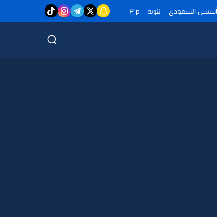
تأسيس السعودي
تنويه
P p