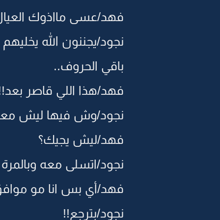
فهد/عسى مااذوك العيال
نجود/يجننون الله يخليهم
باقي الحروف..
فهد/هذا اللي قاصر بعد!!
نجود/وش فيها ليش مع
فهد/ليش يجيك؟
نجود/اتسلى معه وبالمرة ي
فهد/أي بس انا مو موافق
نجود/بترجع!!