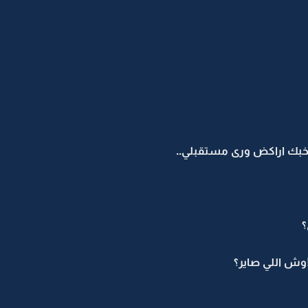
خبك اراكض ورى مستقبلي..
؟
وش اللي صاير؟