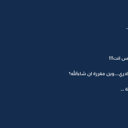
.
بس انت!!!
ري....وين مقررة ان شاءالله؟
...