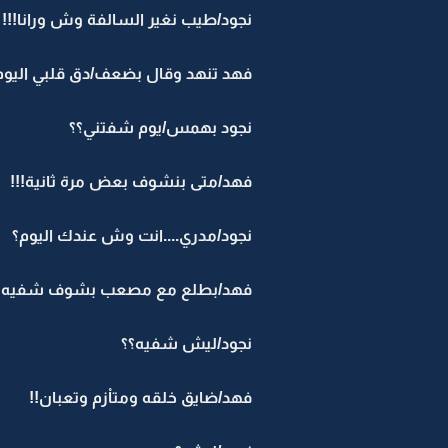
نجود/طيب نغير السالفة وش ورانا!!!
فهد تنهد وقال بضعف/دق قلبي اليو
نجود بهمس/يوم شفتني؟؟
فهد/متى بنشوف بعض مرة ثانية!!!
نجود/مدري....انت وش عندك اليوم؟
فهد/بطلع مع مصعب بشوف شفيه؟
نجود/ليش شفيه؟؟
فهد/ضايق خلقه ومتاْزم وتعبان!!