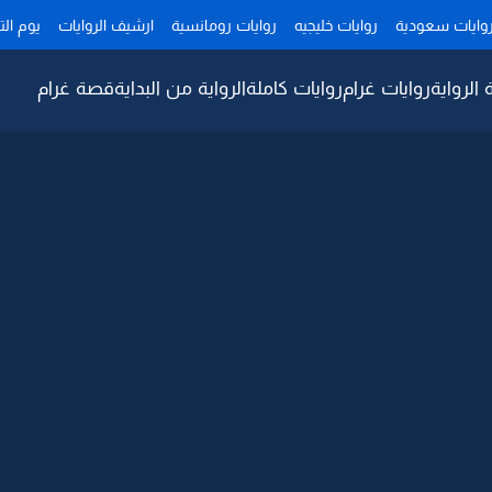
وايات سعودية
روايات خليجيه
روايات رومانسية
ارشيف الروايات
يوم ال
 الرواية
روايات غرام
روايات كاملة
الرواية من البداية
قصة غرام