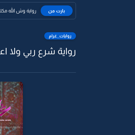
بارت من
رواية وش الله مكلفن
روايات_غرام
رواية شرع ربي ولا اعت