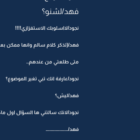
فهد/لشنو؟
نجود/لااسلوبك الاستفزازي!!!!
فهد/(تذكر كلام سالم وانها ممكن بعد 
متى طلعتي من عندهم..
نجود/عارفة انك تبي تغير الموضوع؟
فهد/ليش؟
نجود/لانك سالتني ها السؤال اول ماك
فهد/..................