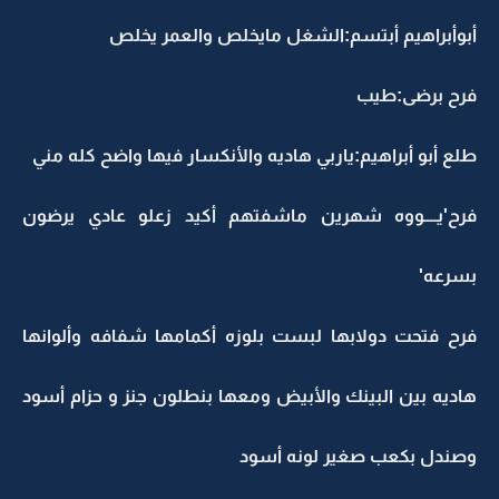
أبوأبراهيم أبتسم:الشغل مايخلص والعمر يخلص
فرح برضى:طيب
طلع أبو أبراهيم:ياربي هاديه والأنكسار فيها واضح كله مني
فرح'يــــووه شهرين ماشفتهم أكيد زعلو عادي يرضون
بسرعه'
فرح فتحت دولابها لبست بلوزه أكمامها شفافه وألوانها
هاديه بين البينك والأبيض ومعها بنطلون جنز و حزام أسود
وصندل بكعب صغير لونه أسود