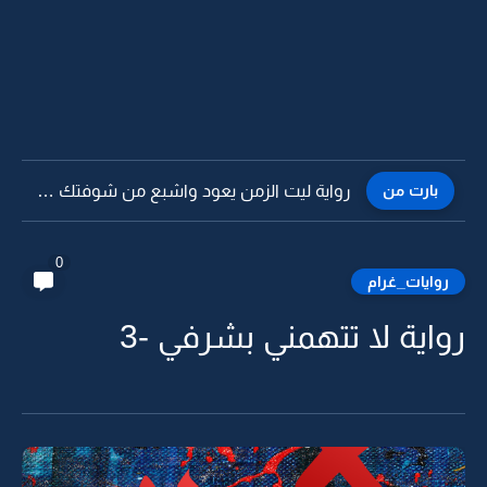
بارت من
رواية ليت الزمن يعود واشبع من شوفتك يا حبيبي -25
0
روايات_غرام
رواية لا تتهمني بشرفي -3