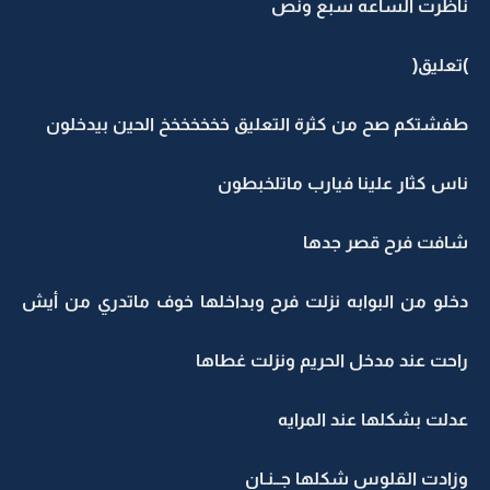
ناظرت الساعه سبع ونص
)تعليق(
طفشتكم صح من كثرة التعليق خخخخخخخ الحين بيدخلون
ناس كثار علينا فيارب ماتلخبطون
شافت فرح قصر جدها
دخلو من البوابه نزلت فرح وبداخلها خوف ماتدري من أيش
راحت عند مدخل الحريم ونزلت غطاها
عدلت بشكلها عند المرايه
وزادت القلوس شكلها جــنـان