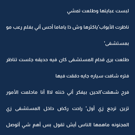
لبست عبايتها وطلعت تمشي
ناظرت الأبواب'ياكثرها وش ذا ياماما أحس أني بفلم رعب مو
بمستشفى'
طلعت برى قدام المستشفى كان فيه حديقه جلست تناظر
فتره شافت سياره جايه دققت فيها
فرح شهقت'الحين بيفكر أني خنته لااا أنا ماحلمت الأمور
تزين ترجع زي أول' راحت ركض داخل المستشفى زي
المجنونه ماهمها الناس أيش تقول بس أهم شي أتوصل