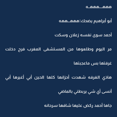
هههــــهههــه
أبو أبراهيم يضحك:هههـــههه
أحمد سوى نفسه زعلان وسكت
مر اليوم وطلعوها من المستشفى المغرب فرح دخلت
غرفتها بس ماعجبتها
هاذي الغرفه شهدت أحزانها كلها الحين أبي أغيرها أبي
أنسى أي شي يربطني بالماضي
جاها أحمد ركض عليها شافها سرحانه