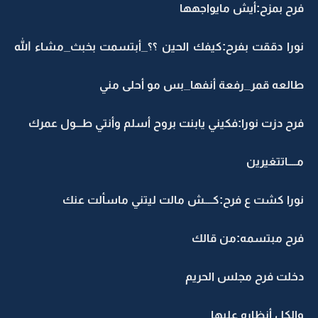
فرح بمزح:أيش مايواجهها
نورا دققت بفرح:كيفك الحين ؟؟_أبتسمت بخبث_مشاء الله
طالعه قمر_رفعة أنفها_بس مو أحلى مني
فرح دزت نورا:فكيني يابنت بروح أسلم وأنتي طـــول عمرك
مــــاتتغيرين
نورا كشت ع فرح:كــــش مالت ليتني ماسألت عنك
فرح مبتسمه:من قالك
دخلت فرح مجلس الحريم
والكل أنظاره عليها