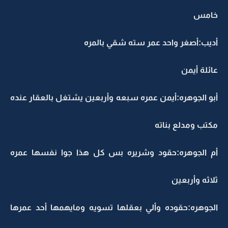
خامس
أديب:أصغر واحد عمر سته شقي بالمره
عائلة أيمن
أبو الجوهره:أيمن عمره سبعه وأربعين يشتغل بالعقار عنده
مكتب ومدلع بناته
أم الجوهره:حقود وشريره بس كل هذا جوا نفسها عمره
ثلاثه وأربعين
الجوهره:حقوده وألي بعقلها تسويه ومايهمها أحد عمرها