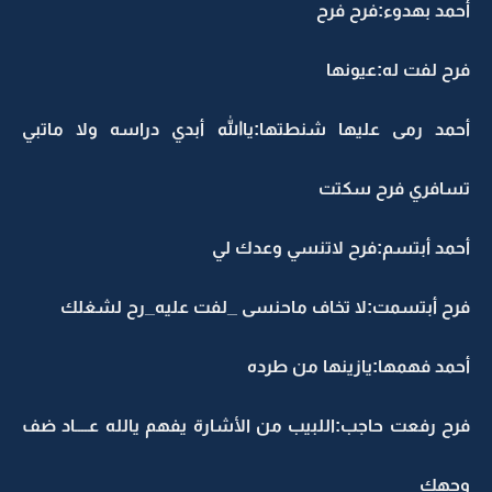
أحمد بهدوء:فرح فرح
فرح لفت له:عيونها
أحمد رمى عليها شنطتها:ياالله أبدي دراسه ولا ماتبي
تسافري فرح سكتت
أحمد أبتسم:فرح لاتنسي وعدك لي
فرح أبتسمت:لا تخاف ماحنسى _لفت عليه_رح لشغلك
أحمد فهمها:يازينها من طرده
فرح رفعت حاجب:اللبيب من الأشارة يفهم يالله عــــاد ضف
وجهك