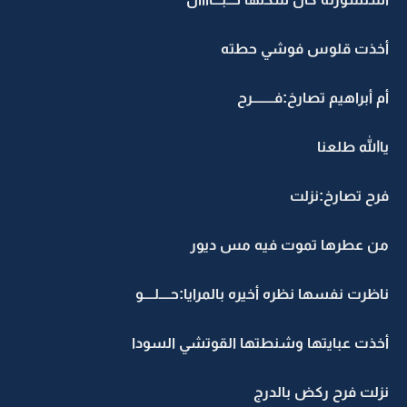
أخذت قلوس فوشي حطته
أم أبراهيم تصارخ:فــــــــرح
ياالله طلعنا
فرح تصارخ:نزلت
من عطرها تموت فيه مس ديور
ناظرت نفسها نظره أخيره بالمرايا:حــــلــــو
أخذت عبايتها وشنطتها القوتشي السودا
نزلت فرح ركض بالدرج