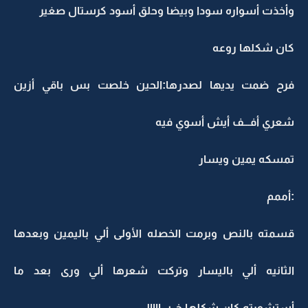
وأخذت أسواره سودا وبيضا وحلق أسود كرستال صغير
كان شكلها روعه
فرح ضمت يديها لصدرها:الحين خلصت بس باقي أزين
شعري أفـــف أيش أسوي فيه
تمسكه يمين ويسار
:أممم
قسمته بالنص وبرمت الخصله الأولى ألي باليمين وبعدها
الثانيه ألي باليسار وتركت شعرها ألي ورى بعد ما
أستشورته كان شكلها خــبـــاااال