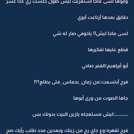
وأبوها لسى ماجا أستغربت ليش طول جلست زي كذا عشر
دقايق بعدها أرتاعت أبوي
لسى ماجا ليش!! ياخوفي صار له شي
قطع عليها تفكيرها
أبو أبراهيم:القمر صاحي
فرح أبتسمت:من زمان_بحماس_متى بطلع؟؟!
جاها الصوت من ورى أبوها
...........:ليش مستعجله يازين البيت بدونك بس
فرح تقهره:وع جاي رح من زينك وبعدين محد طلب رأيك صح