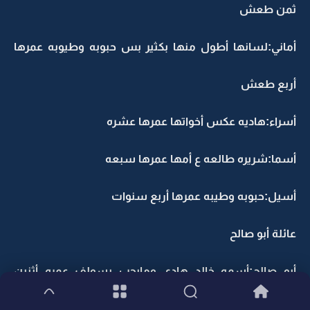
ثمن طعش
أماني:لسانها أطول منها بكثير بس حبوبه وطيوبه عمرها
أربع طعش
أسراء:هاديه عكس أخواتها عمرها عشره
أسما:شريره طالعه ع أمها عمرها سبعه
أسيل:حبوبه وطيبه عمرها أربع سنوات
عائلة أبو صالح
أبو صالح:أسمه خالد هادي ومايحب يسولف عمره أثنين
وأربعين سفير