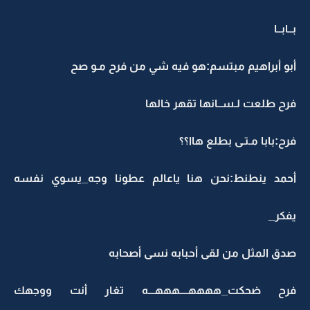
بــابــا
أبو أبراهيم مبتسم:هو فيه شي من فرح مـو صح
فرح طلعت لـســانها تقهر خالها
فرح:بابا مـتـى بطلع هاا؟؟
أحمد ينطنط:نحن هنا ياعالم عطونا وجه_يسوي نفسه
يفكر_
صدق المثل من لقى أحبابه نسى أصحابه
فرح ضحكت_ههههــــهههـــه تغار أنت ووجهك