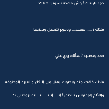
حمد بارتباك / وش قاعده تسوين هنا ؟؟
ملاك / .......صمت.... ودموع تغسل وجنتيها
حمد بعصبيه /أسألك ردي علي
ملاك خافت منه وبصوت يهتز من البكاء والعبره المخنوقه
واللألم المحبوس بالصدر / أنــ ...أنــتـــ ..ليـــ ليه تزوجتني ؟؟