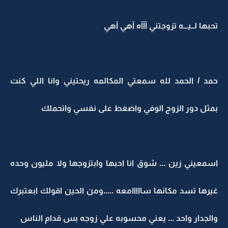
تحبها لــيـــه تزوجتني آآآه آهي آهي
حمد / الحمد لله سمعتي المكالمه ريحتيني وانا اللي كنت
بمثل دور الزوج الوفي واضغط على نفسي واتحملك
اسمعيني زين ... شوق انا احبها وابتزوجها ولا مليون وحده
غيرها تسد مكانها سااااامعه .....ومن الحين اقولك ابعتبرك
والجدار واحد ... يعني محسوبه علي زوجه بس قدام الناس