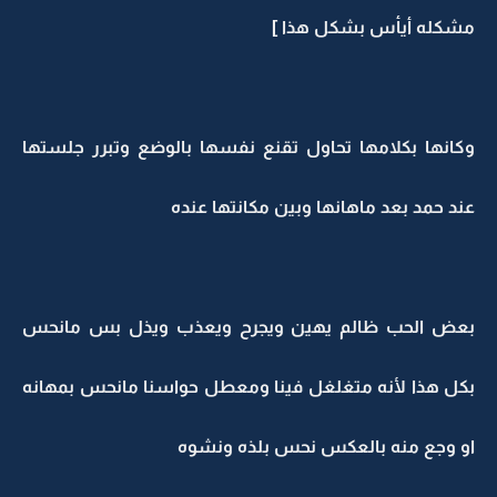
مشكله أيأس بشكل هذا ]
وكانها بكلامها تحاول تقنع نفسها بالوضع وتبرر جلستها
عند حمد بعد ماهانها وبين مكانتها عنده
بعض الحب ظالم يهين ويجرح ويعذب ويذل بس مانحس
بكل هذا لأنه متغلغل فينا ومعطل حواسنا مانحس بمهانه
او وجع منه بالعكس نحس بلذه ونشوه