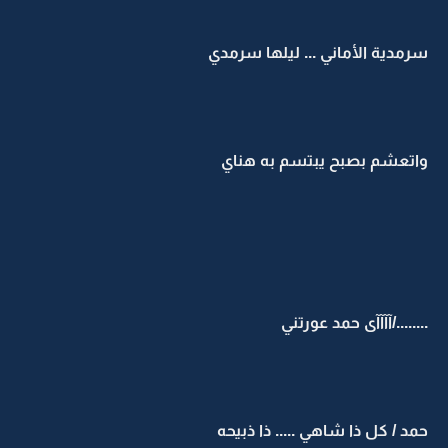
سرمدية الأماني ... ليلها سرمدي
واتعشم بصبح يبتسم به هناي
......../آآآآى حمد عورتني
حمد / كل ذا شاهي ..... ذا ذبيحه