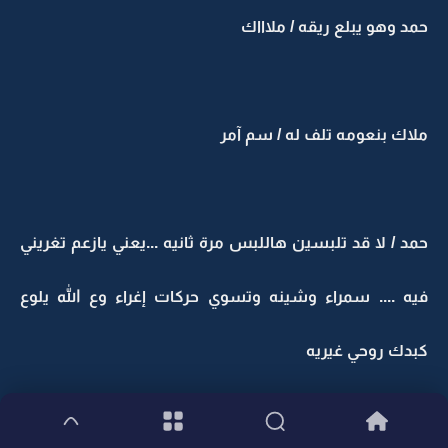
حمد وهو يبلع ريقه / ملاااك
ملاك بنعومه تلف له / سم آمر
حمد / لا قد تلبسين هاللبس مرة ثانيه ...يعني يازعم تغريني
فيه .... سمراء وشينه وتسوي حركات إغراء وع الله يلوع
كبدك روحي غيريه