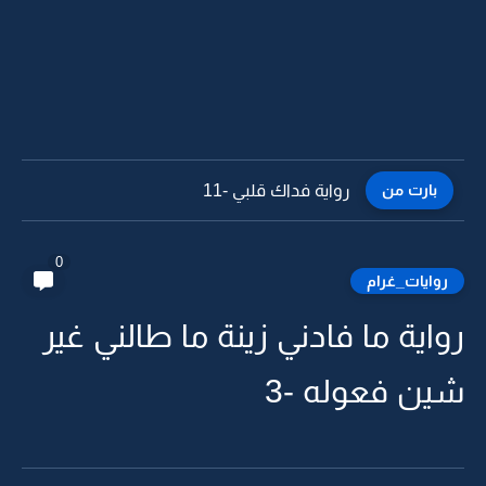
بارت من
رواية فداك قلبي -10
0
روايات_غرام
رواية ما فادني زينة ما طالني غير
شين فعوله -3