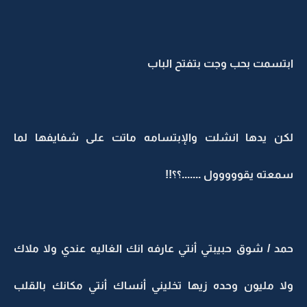
ابتسمت بحب وجت بتفتح الباب
لكن يدها انشلت والإبتسامه ماتت على شفايفها لما
سمعته يقووووول .......؟؟!!
حمد / شوق حبيبتي أنتي عارفه انك الغاليه عندي ولا ملاك
ولا مليون وحده زيها تخليني أنساك أنتي مكانك بالقلب