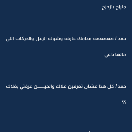
ماراح يتزحزح
حمد / هههههه مدامك عارفه وشوله الزعل والحركات اللي
مالها داعي
حمد / كل هذا عشان تعرفين غلاك والحيــــــــن عرفتي بغلاك
؟؟