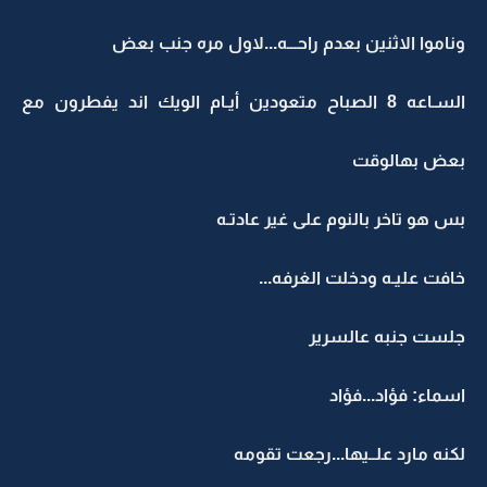
وناموا الاثنين بعدم راحـــه...لاول مره جنب بعض
السـاعه 8 الصباح متعودين أيـام الويك اند يفطرون مع
بعض بهالوقت
بس هو تاخر بالنوم على غير عادتـه
خافت عليـه ودخلت الغرفه...
جلست جنبه عالسرير
اسماء: فؤاد...فؤاد
لكنه مارد علــيها...رجعت تقومه