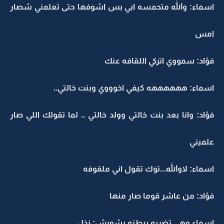
اسماء: والله متحمسه ابي بس اشوفها حتى تعلمني شصار
امس
فؤاد: سمووي اتركي اللقافه عنك
اسماء: ههههههه كيفي اخوووي وبنت خالتي..
فؤاد: وانا بعد بنت خالتي وولد خالتي .. لما تقولك اللي صار
علميني
اسماء: لاوالله...توك تقول اني ملقوفه
فؤاد: من عاشر قوما صار منها
اسماء وهي تضربه ببطنه بشويش: نذل