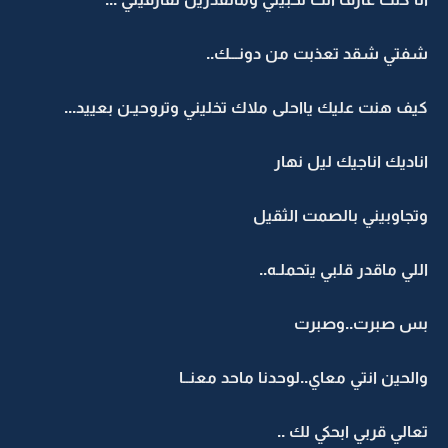
شفتي شقد تعذبت من دونـــك..
كيف هنت عليك يااحلى ملاك تخليني وتروحيـن بعييد...
اناديك اناجيك ليل نهار
وتجاوبيني بالصمت الثقيل
اللي ماقدر قلبي يتحملـه..
بس صبرت..وصبرت
والحين انتي معاي..لوحدنا ماحد معنــا
تعالي قربي ابحكي لك ..