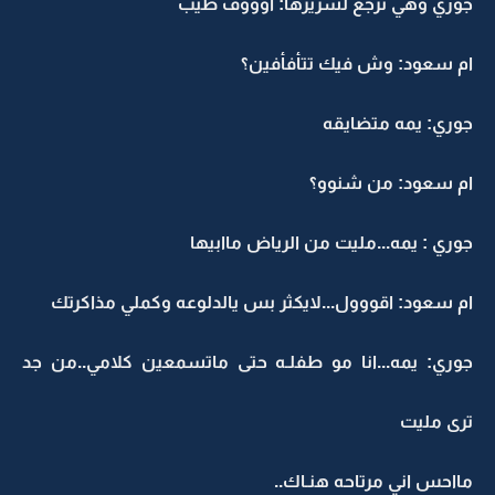
جوري وهي ترجع لسريرها: اوووف طيب
ام سعود: وش فيك تتأفأفين؟
جوري: يمه متضايقه
ام سعود: من شنوو؟
جوري : يمه...مليت من الرياض ماابيها
ام سعود: اقووول...لايكثر بس يالدلوعه وكملي مذاكرتك
جوري: يمه...انا مو طفلـه حتى ماتسمعين كلامي..من جد
ترى مليت
مااحس اني مرتاحه هنـاك..