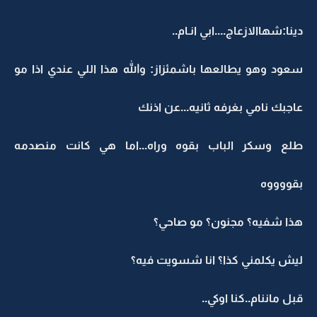
دينا:شهاالازعاج....ابي انـام..
سعود وهو يطالعها باشمئزاز: والله هذا اللي عندي اذا مو
عاجبك نامي بغرفه ثانيه...عن اذنك
طلع وسكر الباب بقوه وراه...اما هي كانت منصدمه
بقووووه
هذا شفيه؟ مجنون؟ مو صاحي؟
ليش يكلمني كذا؟ انا شسويت فيه؟
قبل ماننام..كنا اوكي..