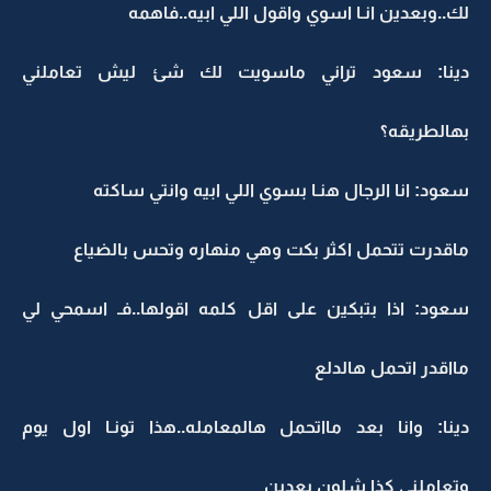
لك..وبعدين انـا اسوي واقول اللي ابيه..فاهمه
دينا: سعود تراني ماسويت لك شئ ليش تعاملني
بهالطريقه؟
سعود: انا الرجال هنـا بسوي اللي ابيه وانتي ساكته
ماقدرت تتحمل اكثر بكت وهي منهاره وتحس بالضياع
سعود: اذا بتبكين على اقل كلمه اقولها..فـ اسمحي لي
مااقدر اتحمل هالدلع
دينا: وانا بعد مااتحمل هالمعامله..هذا تونـا اول يوم
وتعاملني كذا شلون بعدين