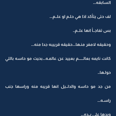
السابقه...
لف حتى يتأكد اذا هي حلـم او علــم...
بس تفاجــأ انها علــم..
وحقيقه لامفر منـها...حقيقه قرييبه جدا منه...
كانت نايمه بعالــــــم بعييد عن عالمـه...بحيث مو حاسه باللي
حولـها..
من جد مو حاسه والدلــيل انها قريبه منه وراسها جنب
راسـه...
ويدها على يــده...