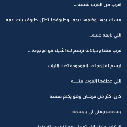
اقرب من القرب نفسه...
مسك يدها وضمها بيده...وطيوفها تحتل طيوف بنت عمه
اللي نايمه جنبـه...
قرب منها وخيالاته ترسم لـه اشياء مو موجوده...
ترسم له زوجتـه...الموجوده تحت التراب
اللي خطفها الموت منــــــه
كان اكثر من فرحــان وهو يكلم نفسه
بسمه..رجعتي لي يابسمه
انا كنت عارف انك تحبيني وماتقدرين تفارقيني ...