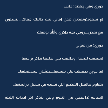
جوري وهي زعلانه: طيب
ام سعود:وبعدين هذي اماني بنت خالتك معاك...تتسلون
مع بعض...روحي يمه ذاكري والله يوفقك
جوري: من عيوني
ابتسمت لبنتها...وطلعت حتى تخليها تذاكر براحتها
اما جوري ضغطت على نفسها...علشان مستقبلها..
بتقاوم هالملل الفضيع اللي تحسه في سبيل دراستها..
الساعه 12صـحى من النــوم وهي يتذكر اخر احداث الليله