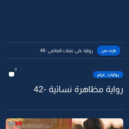
بارت من
رواية على عتبات الماضي -47
0
روايات_غرام
رواية مظاهرة نسائية -42