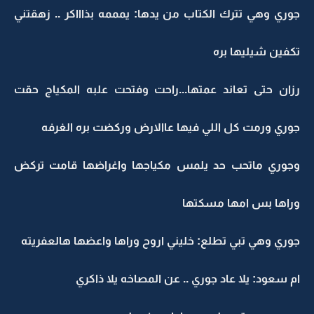
جوري وهي تترك الكتاب من يدها: يمممه بذاااكر .. زهقتني
تكفين شيليها بره
رزان حتى تعاند عمتها...راحت وفتحت علبه المكياج حقت
جوري ورمت كل اللي فيها عاالارض وركضت بره الغرفه
وجوري ماتحب حد يلمس مكياجها واغراضها قامت تركض
وراها بس امها مسكتها
جوري وهي تبي تطلع: خليني اروح وراها واعضها هالعفريته
ام سعود: يلا عاد جوري .. عن المصاخه يلا ذاكري