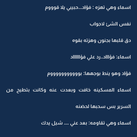
اسماء وهي تهزه : فؤاد...حبيبي يلا قوووم
نفس الشئ لاجواب
دق قلبها بجنون وهزته بقوه
اسماء: فؤاااد..رد علي فؤااااااد
فؤاد وهو ينط بوجهها: بوووووووووووم
اسماء المسكينه خافت وبعدت عنه وكانت بتطيح من
السرير بس سحبها لحضنه
اسماء وهي تقاومه: بعد عني .... شيل يدك