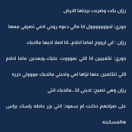
رزان بكت وضربت برجلها الارض
جوري: لحووووووول انا مالي دعوه روحي لامي تصرفي معها
رزان : ابي ارووح لماما احلام...انا اصلا احبها مااحبك
جوري: تكفييين انا اللي بموووت عليك..وبعدين ماما احلام
اللي تتكلمين عنها تراها امي وتحبني ماتحبك موووتي حرره
رزان وهي تصيح: تحبني انا...ماتحبك انتي
على صراخهم دخلـت ام سعود: انتي بزر حاطه راسك براس
هالمسكينه