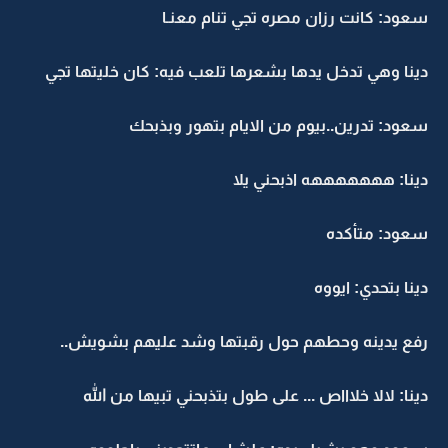
سعود: كانت رزان مصره تجي تنام معنـا
دينا وهي تدخل يدها بشعرها تلعب فيه: كان خليتها تجي
سعود: تدرين..بيوم من الايام بتهور وبذبحك
دينا: هههههههه اذبحني يلا
سعود: متأكده
دينا بتحدي: ايووه
رفع يدينه وحطهم حول رقبتها وشد عليهم بشويش..
دينا: لالا خلاااص ... على طول بتذبحني تبيها من الله