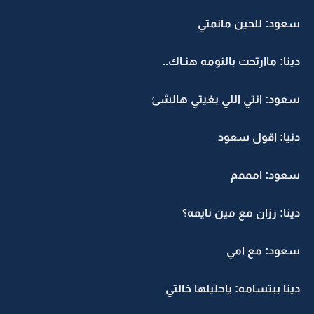
سعود: للحين مانمتي
دينا: ماارتحت بالنومه هنـاك..
سعود: انتي اللي بغيتي هالشئ
دنيا: اقول سعود
سعود: امممم
دينا: رزان مع مين نايمه؟
سعود: مع امي
دينا ببتسامه: ياحليلها خالتي