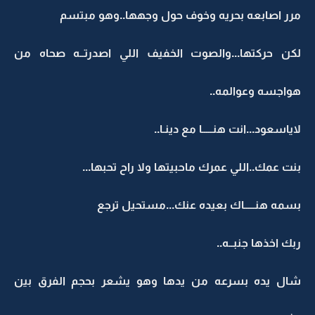
مرر اصابعه بحريه وخوف حول وجهها..وهو مبتسم
لكن حركتها...والصوت الخفيف اللي اصدرتــه صحاه من
هواجسه وعوالمه..
لاياسعود...انت هنـــــا مع دينـا..
بنت عمك..اللي عمرك ماحبيتها ولا راح تحبها...
بسمه هنـــــاك بعيده عنك...مستحيل ترجع
ربك اخذها جنبــه..
شال يده بسرعه من يدها وهو يشعر بحجم الفرق بين