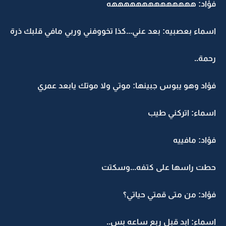
فؤاد: ههههههههههههههه
اسماء بعصبيه: بعد عني...كذا تخووفني وربي مافي قلبك ذرة
رحمة..
فؤاد وهو يبوس جبينها: موتي ولا موتك يابعد عمري
اسماء: اتركني طيب
فؤاد: مافييه
حطت راسها على كتفه...وسكتت
فؤاد: من متى قمتي حياتي؟
اسماء: ابد قبل ربع ساعه بس..