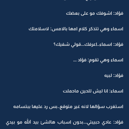
فؤاد: اشوفك مو على بعضك
اسماء وهي تتذكر كلام امها بالامس: لاسلامتك
فؤاد: اسماء..اعرفك...قولي شفيك؟
اسماء وهي تقوم: فؤاد ...
فؤاد: لبيه
اسماء: انا ليش للحين ماحملت
استغرب سؤالها لانه غير متوقع..بس رد عليها ببتسامه
فؤاد: عادي حبيبتي...بدون اسباب هالشئ بيد الله مو بيدي