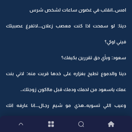
امس..انقلب في غضون ساعات لشخص شرس
دينا: لو سمحت اذا كنت معصب زعلان...لاتفرغ عصبيتك
فيني اوكي؟
سعود: وبأي حق تقررين بكيفك؟
دينا والدموع تطيح بغزاره على خدها قربت منه: لاني بنت
عمك ياسعود من لحمك ودمك قبل مااكون زوجتك..
وعيب اللي تسويه..هذي مو شيم رجـال...انا عارفه انك
ماتبيني هنـا معاك بس مابيدي شئ اسويه...