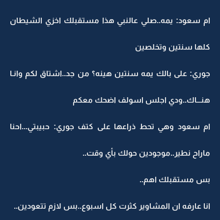
ام سعود: يمه..صلي عالنبي هذا مستقبلك اخزي الشيطان
كلها سنتين وتخلصين
جوري: على بالك يمه سنتين هينه؟ من جد..اشتاق لكم وانـا
هنـــاك..ودي اجلس اسولف اضحك معكم
ام سعود وهي تحط ذراعها على كتف جوري: حبيبتي...احنا
ماراح نطير..موجودين حولك بأي وقت..
بس مستقبلك اهم..
انا عارفه ان المشاوير كثرت كل اسبوع..بس لازم تتعودين..