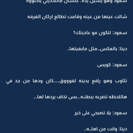
سعود وهو يشيل يده: علشان ماتتحديني ياحلووه
شالت عينها من عينه وقامت تطالع اركان الغرفه
سعود: لتكون مو عاجبتك؟
دينا: بالعكس..مثل مابغيتها..
سعود: كويس
تثاوب وهو رافع يدينه لفوووق.....كان ودها من جد في
هاللحظه تضربه ببطنـه...بس تخاف يردها لها...
سعود: يلا تصبحي على خير
دينا: وانت من اهلــه..