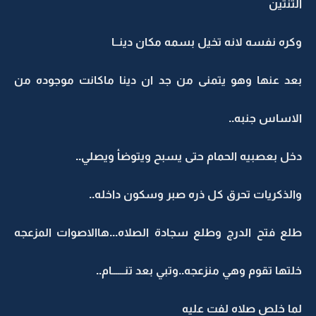
الثنتين
وكره نفسه لانه تخيل بسمه مكان دينــا
بعد عنها وهو يتمنى من جد ان دينا ماكانت موجوده من
الاساس جنبه..
دخل بعصبيه الحمام حتى يسبح ويتوضأ ويصلي..
والذكريات تحرق كل ذره صبر وسكون داخله..
طلع فتح الدرج وطلع سجادة الصلاه...هاالاصوات المزعجه
خلتها تقوم وهي منزعجه..وتبي بعد تنــــــام..
لما خلص صلاه لفت عليه