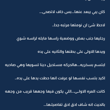
كان يبي يبعد عنها...بس خاف لاتصحى...
لاحظ شئ ان نومتها مرتبه جدا..
رجليها جنب بعض ووضعية راسها مايله لراسه شوي
ويدها الاولى على بطنها والثانيه على يده
ابتسم بسخريه...هالحركه مستحيل دينا تسويها وهي صاحيه
اكيد بتسب نفسها لو عرفت انها حطت يدها على يده..
كانت المره الاولــى...اللي يكون فيها وجهها قريب من وجهه
بالحيث انه شاف ادق ادق تفاصيلـها...