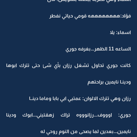
فؤاد:ههههههههه قومي حياتي نفطر
اسماء: يلا
الساعه 11 الظهر...بغرفه جوري
كانت جوري تحاول تشغل رزان بأي شئ حتى تترك ابوها
ودينـا نايمين براحتهم
رزان وهي تترك الالوان: عمتيي ابي بابا وماما دينــا
جوري: اوووف...رزانوووه تراك زهقتيني...ابوك ودينا
نايمين...بعدين لما يصحى من النوم روحي له