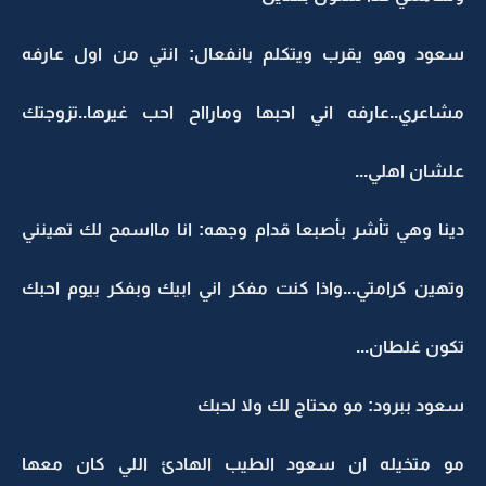
سعود وهو يقرب ويتكلم بانفعال: انتي من اول عارفه
مشاعري..عارفه اني احبها ومارااح احب غيرها..تزوجتك
علشان اهلي...
دينا وهي تأشر بأصبعا قدام وجهه: انا مااسمح لك تهينني
وتهين كرامتي...واذا كنت مفكر اني ابيك وبفكر بيوم احبك
تكون غلطان...
سعود ببرود: مو محتاج لك ولا لحبك
مو متخيله ان سعود الطيب الهادئ اللي كان معها