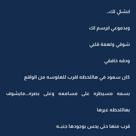
ابشكي لك..
وبدموعي ابرسم لك
شوقي ولهفة قلبي
ودقه خافقي
كان سعود في هاللحظه اقرب للهلوسه من الواقع
بسمه مسيطره على مسامعه وعلى بصره...مايشوف
بهاللحظه غيرها
قرب منها حتى يحس بوجودها جنبــه