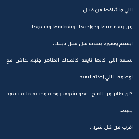
اللي ماشافها من قبــل ..
من رسم عينها وحواجبـها...وشفايفها وخشمها...
ابتسم وصوره بسمه تحل محل دينــا...
بسمه اللي كانها نايمه كالملاك الطاهر جنبـه...عاش مع
اوهامه...اللي اخذته لبعيد..
كان طاير من الفرح...وهو يشوف زوجته وحبيبة قلبه بسمه
جنبه...
اقرب من كـل شئ...