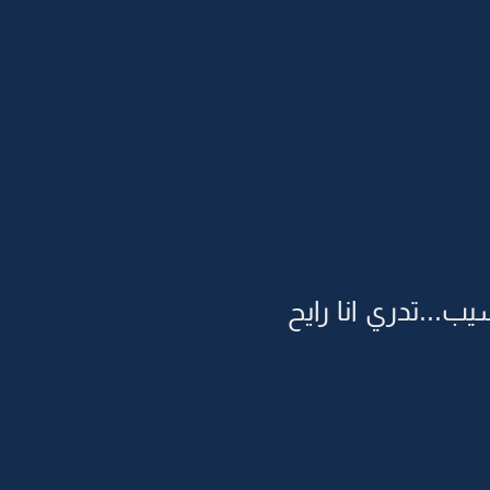
...تدري انا رايح