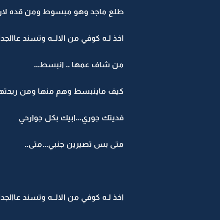
طلع ماجد وهو مبسوط ومن قده لان ا
اخذ لـه كوفي من الالــه وتسند عاالج
من شاف عمها .. انبسط...
كيف ماينبسط وهم منها ومن ريحتها
فديتك جوري...ابيك بكل جوارحي
متى بس تصيرين جنبي...متى..
اخذ لـه كوفي من الالــه وتسند عاالج