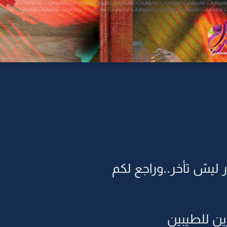
 ليش تأخر..وراجع لكم
ن للطيبين