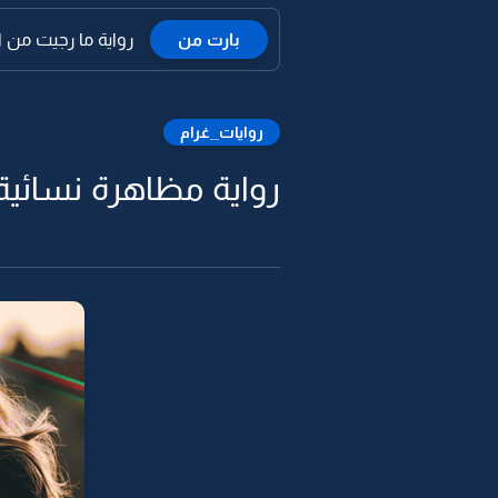
بارت من
رواية ما رجيت من ال
روايات_غرام
رواية مظاهرة نسائية -