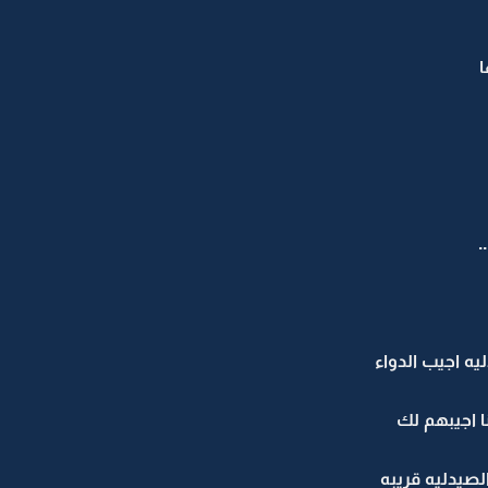
.
يه اجيب الدواء
نا اجيبهم لك
لصيدليه قريبه