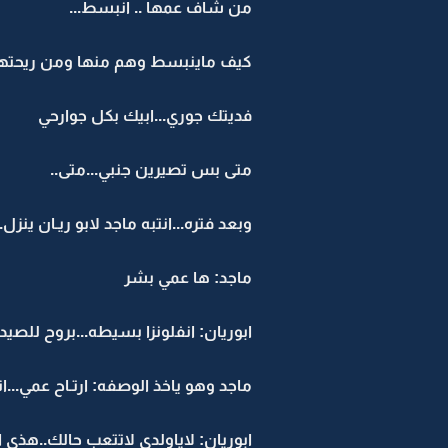
من شاف عمها .. انبسط...
كيف ماينبسط وهم منها ومن ريحتها
فديتك جوري...ابيك بكل جوارحي
متى بس تصيرين جنبي...متى..
وبعد فتره...انتبه ماجد لابو ريـان ينزل..
ماجد: ها عمي بشر
ابوريان: انفلونزا بسيطه...بروح للصيدل
ماجد وهو ياخذ الوصفه: ارتـاح عمي...ا
ابوريان: لاياولدي لاتتعب حالك..هذي ا