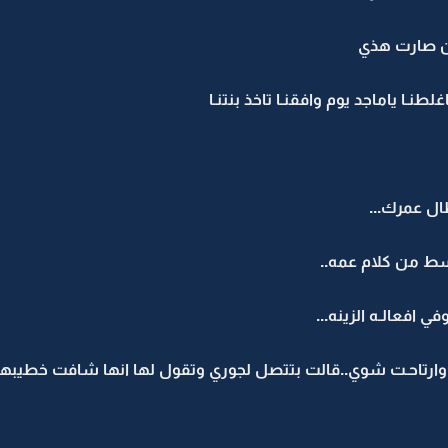
وين صارت هذي
نـا ياماجد يوم وافقنـا تاخذ بنتنـا
ال عمرك...
سط من كلام عمه..
 افعالـه الزينه...
 وارتاحـت شوي..قالت بتتصل لجوري وتقول لها انها شافت خطيبها