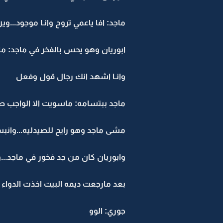
ماجد: افا ياعمي تروح وانـا موجود...
ابوريان وهو يحس بالفخر في ماجد: ماغلط
وانـا اشهد انك رجال قول وفعل
ماجد ببتسامه: ماسويت الا الواجب ط
مشى ماجد وهو رايح للصيدليه...وانب
وابوريان كان من جد فخور في ماجد...وفي
بعد مارجعت ديمه البيت اخذت الدواء
جوري: الوو