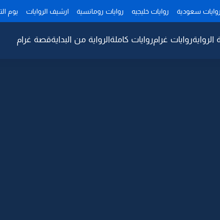
وايات سعودية
روايات خليجيه
روايات رومانسية
ارشيف الروايات
يوم ال
 الرواية
روايات غرام
روايات كاملة
الرواية من البداية
قصة غرام