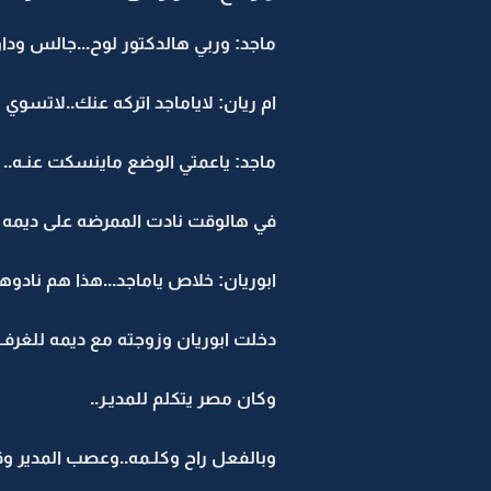
ماجد: وربي هالدكتور لوح...جالس وداق 
ام ريان: لاياماجد اتركه عنك..لاتس
ماجد: ياعمتي الوضع ماينسكت عنـه..
في هالوقت نادت الممرضه على ديمه
ابوريان: خلاص ياماجد...هذا هم نادوهـ
دخلت ابوريان وزوجته مع ديمه للغرفـه
وكان مصر يتكلم للمديـر..
وبالفعل راح وكلـمه..وعصب المدير وق