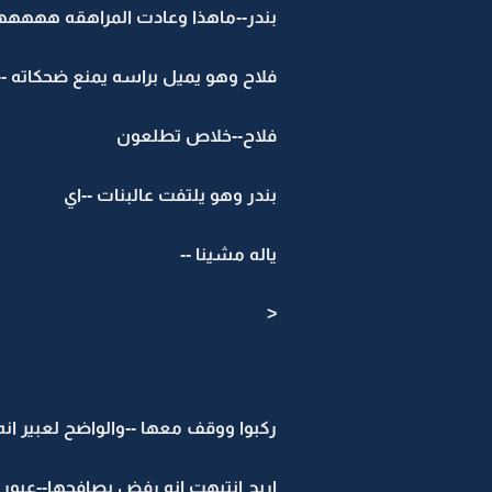
بندر--ماهذا وعادت المراهقه ههه
فلاح وهو يميل براسه يمنع ضحكاته --
فلاح--خلاص تطلعون
بندر وهو يلتفت عالبنات --اي
ياله مشينا --
<
ركبوا ووقف معها --والواضح لعبير انه
اريج انتبهت انه رفض يصافحها--عبو