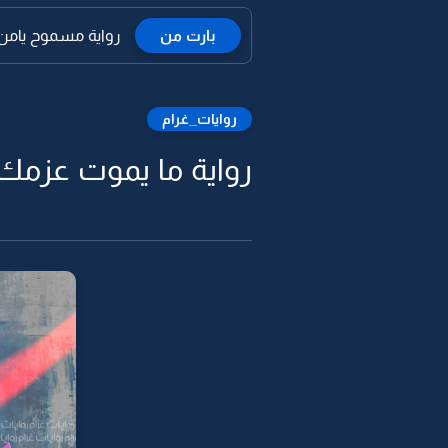
بارت من
رواية مسموح يامن م
روايات_غرام
رواية ما يموت عزمك د