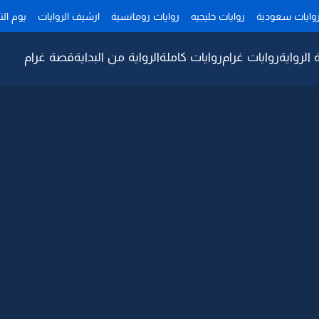
وايات سعودية
روايات خليجيه
روايات رومانسية
ارشيف الروايات
يوم ال
 الرواية
روايات غرام
روايات كاملة
الرواية من البداية
قصة غرام