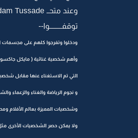
وعند متحــ Madam Tussade ـــف بــ London ـــ
توقفــــــــــوا--
ودخلوا وتفرجوا كلهم على مجسمات 
وأهم شخصية غنائية ( مايكل جاكسون 
التي تم الاستغناء عنها مقابل شخص
و نجوم الرياضة والغناء والزعماء والش
وشخصيات المميزة بعالم الأفلام ومحا
ولا يمكن حصر الشخصيات الأخرى مثل( 