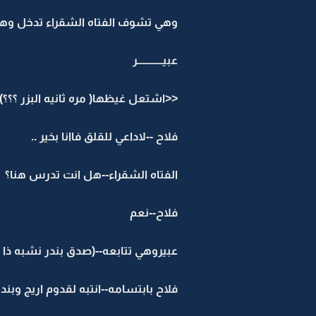
وهي تشوف الفتاه الشقراء تدخل وه
عبيــــــــــــر
<<اشتعل غيظها( مره ثانيه البزر ؟؟؟)
فلاح --لاداعي للقلق فاانا بخير ..
الفتاه الشقراء--هل انت تدرس هنا؟
فلاح--نعم
عبيروهي تتابعه--(صدق بندر نشبه ذا ال
فلاح بابتسامه--انتبه لقدوم اريج وبندر