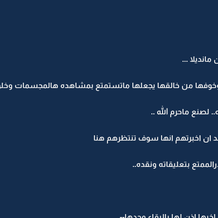
نديلا ...
وخوفها من خالقها يجعلها ماتستمتع بمشاهده هالمجسمات وخلق 
لصنع ماحرم الله ..
د ان اخبرتهم انها سوف تنتظرهم هنا
الممتع بتعليقاته ونقده..
اخيها اذن لها بالبقاء وحدها--