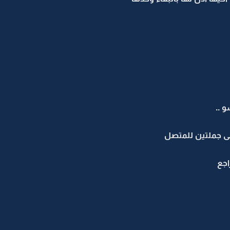
 ..
ى جملتين للمتصل
اجع