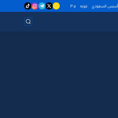
تأسيس السعودي
تنويه
P p