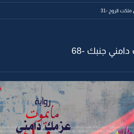
لكت الروح -31
امني جنبك -68