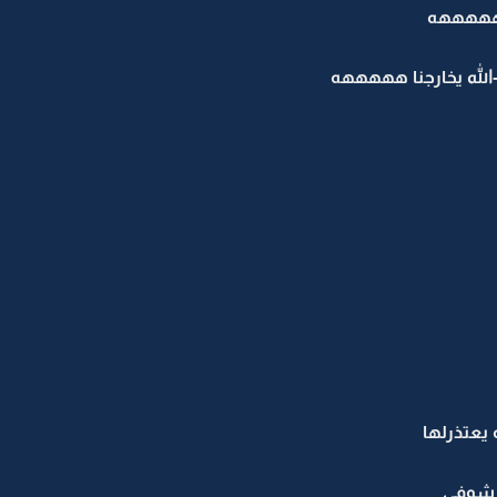
ههههههه
الله يخارجنا هههههه
 يعتذرلها
ر شوفي