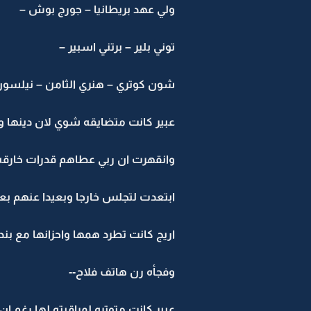
ولي عهد بريطانيا – جورج بوش –
توني بلير – برتني اسبير –
شون كوتري – هنري الثامن – نيلسون ما
عبير كانت متضايقه شوي لان دينها 
وانقهرت ان ربي عطاهم قدرات خارقه.. 
ابتعدت لتجلس خارجا وبعيدا عنهم بع
اريج كانت تطرد همها واحزانها مع بندر
وفجأه رن هاتف فلاح--
عبير كانت متوتره لمراقبته لها رغم ان 