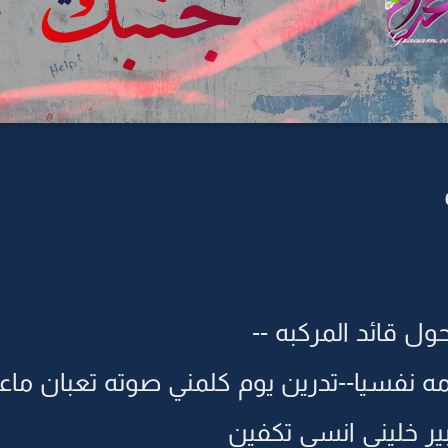
ول قائد المركبه --
مه نفسيا--تدرين يوم كلمني صوته تعبان ماع
بير خليني انسى تكفين