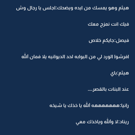
هيثم وهو يمسك من ايده ويضحك:اجلس يا رجال وش
فيك انت نمزح معك
فيصل:جايكم خلاص
افرشوا الورد لي من البوابه لحد الديوانيه يلا فمان الله
هيثم:باي
عند البنات بالقصر....
رانيا:هههههههه الله يا خذك يا شيخه
ريناد:لا والله وياخذك معي