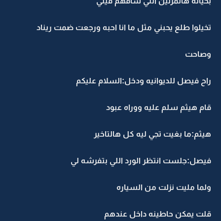
بحياته هالمرتين اللي شافهم فيني
تخيلوا طلع يحبني مثل ما انا احبه ورجعت ضمت ريناد
وصاحت
راح فيصل للديوانيه ودخل:السلام عليكم
قام هيثم سلم عليه ووراه عبود
هيثم:ما بغيت تجي ليه كل هالتاخير
فيصل:جلست انتظر الورد اللي بتفرشه لي
ولما مليت نزلت من السياره
قلت يمكن حاطينه داخل عندهم