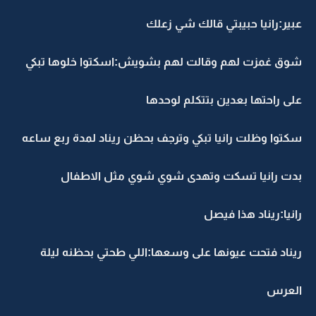
عبير:رانيا حبيبتي قالك شي زعلك
شوق غمزت لهم وقالت لهم بشويش:اسكتوا خلوها تبكي
على راحتها بعدين بتتكلم لوحدها
سكتوا وظلت رانيا تبكي وترجف بحظن ريناد لمدة ربع ساعه
بدت رانيا تسكت وتهدى شوي شوي مثل الاطفال
رانيا:ريناد هذا فيصل
ريناد فتحت عيونها على وسعها:اللي طحتي بحظنه ليلة
العرس