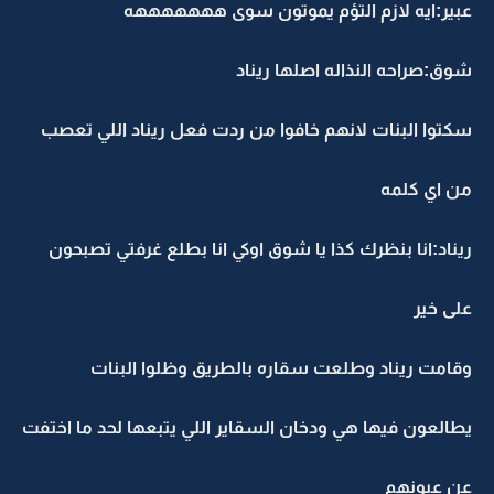
عبير:ايه لازم التؤم يموتون سوى هههههههه
شوق:صراحه النذاله اصلها ريناد
سكتوا البنات لانهم خافوا من ردت فعل ريناد اللي تعصب
من اي كلمه
ريناد:انا بنظرك كذا يا شوق اوكي انا بطلع غرفتي تصبحون
على خير
وقامت ريناد وطلعت سقاره بالطريق وظلوا البنات
يطالعون فيها هي ودخان السقاير اللي يتبعها لحد ما اختفت
عن عيونهم