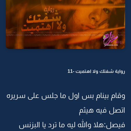
رواية شفتك ولا اهتميت -11
وقام بينام بس اول ما جلس على سريره
اتصل فيه هيثم
فيصل:هلا والله ليه ما ترد يا البزنس