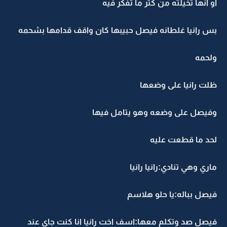
او انها تخيلته من كثر ما تفكر فيه
بس رانيا غلطانه فيصل حبيبها كان واقف قدامها بشحمه
ولحمه
ظلت رانيا على وضعها
وفيصل على وضعه وهو يتامل فيها
لحد ما قطعت عليه
ماري وهي تنادي:رانيا رانيا
فيصل بباله:يا حلو هلاسم
فيصل صد وتكلم معها:اسف اخت رانيا انا كنت جاي عند