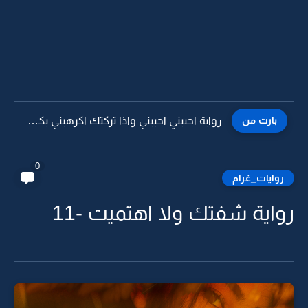
بارت من
رواية احبيني احبيني واذا تركتك اكرهيني بكل ما فيني -6
0
روايات_غرام
رواية شفتك ولا اهتميت -11