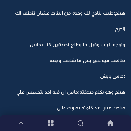
هيثم:طيب بنادي لك وحده من البنات عشان تنظف لك
الجرح
وتوجه للباب وقبل ما يطلع:تصدقين كنت حاس
طالعت فيه عبير بس ما شافت وجهه
:حاس بايش
هيثم وهو يكتم ضحكته:حاس ان فيه احد يتجسس علي
صاحت عبير بعد كلمته بصوت عالي
وطلع هيثم فوق وهو يضحك واتصل في رانيا وقال لها تنزل