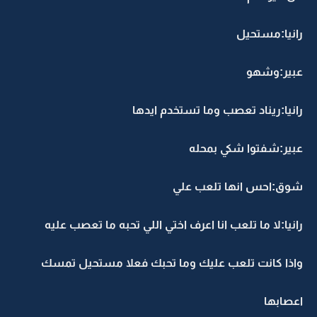
رانيا:مستحيل
عبير:وشهو
رانيا:ريناد تعصب وما تستخدم ايدها
عبير:شفتوا شكي بمحله
شوق:احس انها تلعب علي
رانيا:لا ما تلعب انا اعرف اختي اللي تحبه ما تعصب عليه
واذا كانت تلعب عليك وما تحبك فعلا مستحيل تمسك
اعصابها