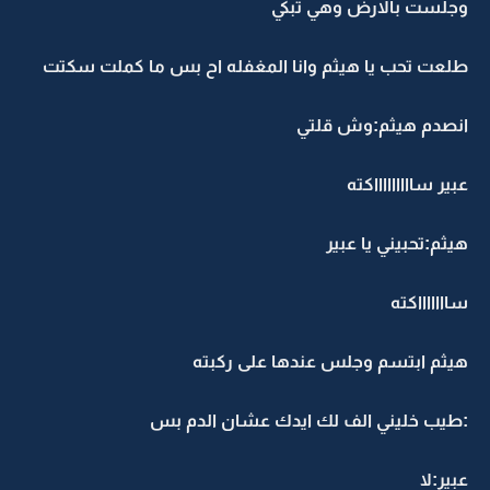
وجلست بالارض وهي تبكي
طلعت تحب يا هيثم وانا المغفله اح بس ما كملت سكتت
انصدم هيثم:وش قلتي
عبير ساااااااااكته
هيثم:تحبيني يا عبير
ساااااااكته
هيثم ابتسم وجلس عندها على ركبته
:طيب خليني الف لك ايدك عشان الدم بس
عبير:لا