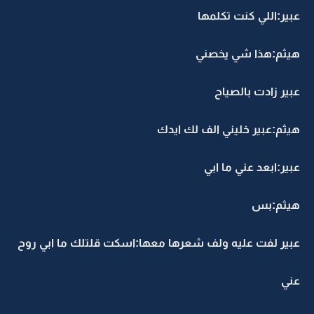
عبير:اللي كنت تكلمها
هيثم:هذا شي يخصني
عبير زادت بالصياح
هيثم:عبير خليني الف لك ايدك
عبير:ابعد عني ما ابي
هيثم:بس
عبير لفت عليه ولف شعرها معها:اسكت قلتلك ما ابي روح
عني