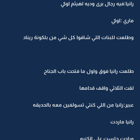
رانيا:فيه رجال برى وديه لهيثم اوكي
ماري :اوكي
وطلعت للبنات اللي شافوا كل شي من بلكونة ريناد
طلعت رانيا فوق واول ما فتحت باب الجناح
لقت الثلاثي واقف قدامها
عبير:رانيا من اللي كنتي تسولفين معه بالحديقه
رانيا ماردت
وراحت جلست على الكنبه