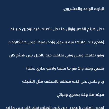
البارت الواحد والعشرون.
دخل هيثم القصر واوال ما دخل اتصلت فيه لوجين حبيبته
(هاذي بنت قابلها مره بسوق واخذ رقمها ومن هذاكالوقت
وهو يكلمها وبس وهي تعلقت فيه بالحيل بس هيثم كان
يقضي وقته والا هو ما يحبها ولاهو بداري عنها)
رد وجلس على كنبه معلقه بالسقف مثل الشبكه
هيثم:هلا وغلا بعمري وحياتي
لوجين:اهلين يا عمري وين كنت اتصلت فيك كثير بس ما ترد