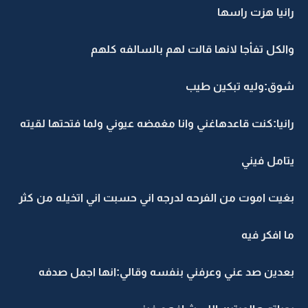
رانيا هزت راسها
والكل تفأجا لانها قالت لهم بالسالفه كلهم
شوق:وليه تبكين طيب
رانيا:كنت قاعدهاغني وانا مغمضه عيوني ولما فتحتها لقيته
يتامل فيني
بغيت اموت من الفرحه لدرجه اني حسبت اني اتخيله من كثر
ما افكر فيه
بعدين صد عني وعرفني بنفسه وقالي:انها اجمل صدفه