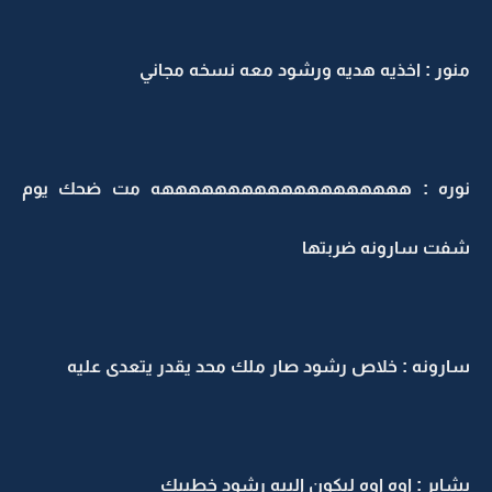
منور : اخذيه هديه ورشود معه نسخه مجاني
نوره : هههههههههههههههههههه مت ضحك يوم
شفت سارونه ضربتها
سارونه : خلاص رشود صار ملك محد يقدر يتعدى عليه
بشاير : اوه اوه ليكون البيه رشود خطيبك