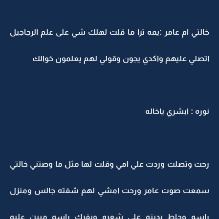
خالتي ام عامر :يمه ترا ما قلت لهلك شي على علم الرجاجيل
اتصلي عليهم واكدي يجون وقولي لهم يعلمون خوالك
نوره : ابشري ياخاله
رحت وتصلت وردت علي امي وقلت لها مثل ما وصتني خالتي
سمعت صوت عامر ورحت امشي لهم شفته جالس ومنزل
راسه وحاط يدينه على شعره ويفرك راسه مبين عليه