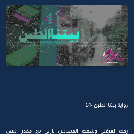
رواية بيتنا الطين -14
رحت لغرفتي وشفت الفساتين ياربي برد مقدر البس