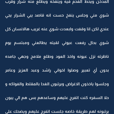
المدخن ويحط الفحم فيه وينفخه ويطلع منه شرار وقرب
شوي مني وجلس ينفخ حست انه قاصد يبي الشرار يجي
عندي لكن انا وقفت وابعدت شوي عنه غريب هالانسان كل
شوي بحال رفعت عيوني لقيته يطالعني ومبتسم يوم
ناظرته نزل عيونه واخذ العود وطلع ملامح وجهي جامده
بدون أي تعبير وصلوا اخواني راشد وعبد العزيز وعامر
وجلسوا ياخذون الاغراض ويرتبون الغدا بالمقلط والفواكه و
حلا السفره كنت اتفرج عليهم وساعدهم بس هم الي يبون
يرتبونه لهم طريقة خاصه جلست اتفرج عليهم ويضحك علي