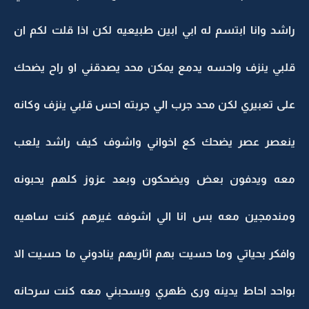
راشد وانا ابتسم له ابي ابين طبيعيه لكن اذا قلت لكم ان
قلبي ينزف واحسه يدمع يمكن محد يصدقني او راح يضحك
على تعبيري لكن محد جرب الي جربته احس قلبي ينزف وكانه
ينعصر عصر يضحك كع اخواني واشوف كيف راشد يلعب
معه ويدفون بعض ويضحكون وبعد عزوز كلهم يحبونه
ومندمجين معه بس انا الي اشوفه غيرهم كنت ساهيه
وافكر بحياتي وما حسيت بهم اثاريهم ينادوني ما حسيت الا
بواحد احاط يدينه ورى ظهري ويسحبني معه كنت سرحانه