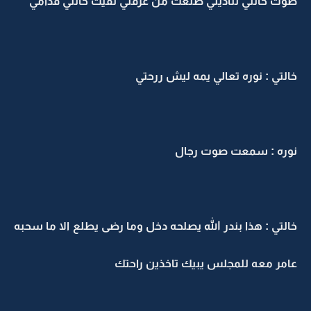
صوت خالتي تناديني طلعت من غرفتي لقيت خالتي قدامي
خالتي : نوره تعالي يمه ليش ررحتي
نوره : سمعت صوت رجال
خالتي : هذا بندر الله يصلحه دخل وما رضى يطلع الا ما سحبه
عامر معه للمجلس يبيك تاخذين راحتك