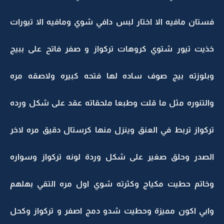
فستان مافيه الا اختار لبس دافي شوي ومافيه الا تيورات
خذيت تيور شتوي كروهات تركواز و صفر فاتح على ببيج
وبلوزته بيج صوف ساده لها فتحه كبيره ولاصقه مره
والتنوره مثل ما قلت وطبعا ملحقاته عقد على شكل ورده
تركواز تربط في العنق وينزل منها كرستال دقيق مره لاخر
الصدر وحلق صغير على شكل وردة لونه تركواز وسواره
وخاتم حطيت مكياج وكثرته شوي اول مره التقي بهلهم
وابي اكون مميزة وحطيت شدو دمج اصفر و تركواز وكحل