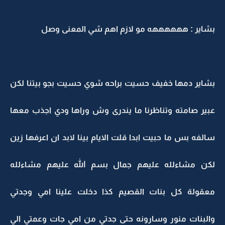
بشاير : ههههههه مو لازم اهم شي المعنى وصل
بشاير دمها خفيف حسيت براحه شوي حسيت بجو بيتنا لكن
عبير صامته وتناظرنا ما يندرى وش وراها ودي اجذب معها
سالفه بس ما حبيت ابدا قلت الايام بينا لابد ان اعرفها زين
لكن مشاءلله عليهم جمال بسم الله عليهم مشاءلله
معقولة كل بنات القصيم كذا دخلت علينا امي وجدتي
والبنات منور وسارونه حتى جدتي من امي جات وعمتي الي