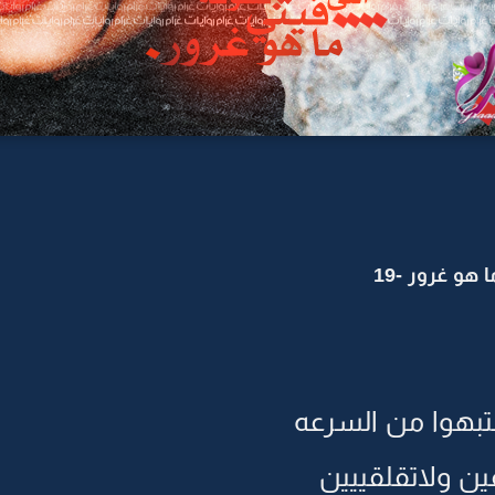
هو غرور -19
نتبهوا من السرعه
فين ولاتقلقييين