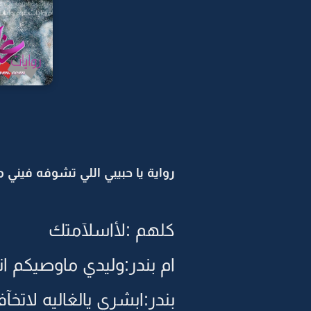
رواية يا حبيبي اللي تشوفه فيني ما 
كلهم :لأاسلآمتك
ام بندر:وليدي ماوصيكم ا
بندر:ابشري يالغاليه لاتخآ