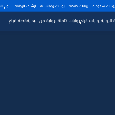
وايات سعودية
روايات خليجيه
روايات رومانسية
ارشيف الروايات
يوم ال
 الرواية
روايات غرام
روايات كاملة
الرواية من البداية
قصة غرام