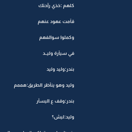
كلهم :خذي رآحتك
قآمت عهود عنهم
وكملوا سوالفهم
في سيآرة وليــد
بندر:وليد وليد
وليد وهو ينآظر الطريق:هممم
بندر:وقف ع اليسآر
وليد:ليش؟