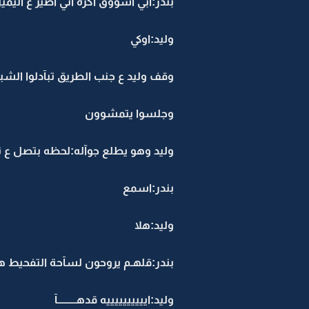
بندر:ابي اسووق اكره اني اصير ع اليم
وليد:اوكي
وقف وليد ع جنب الطريق تبآدلوا الشب
وجلسوا يتمشوون
وليد وهو يطلع جوآله:لحظه بتصل ع نآ
بندر:اسمع
وليد:هلا
بندر:قلهـم يروحون لسآحة التفحيط ه
وليد:اييييييييييه قدهـــــــــآ