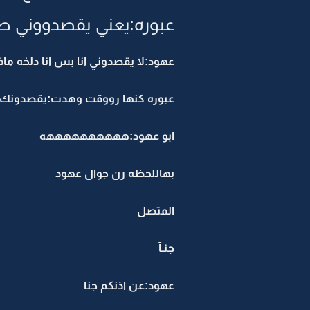
عبوره:يعني يقصدووني ص
عهود:لا يقصدوني انا بس انا دلخه م
عبوره كنها رووقت وهدت:يقصدونك ا
ابو عهود:ههههههههههه
بهاللحظه رن جوال عهود
المتصل
جنـآ
عهود:عن اذنكم جنا