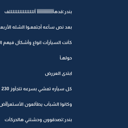
بندر:قدهآآآآآآآآآآآآآآآ ألللللللللللللللف
بعد نص سآعه أجتمعـوا الشله الأربع
كآنت السيآرآت انواع وأشكآل فيهم ا
حولهـآ
ابتدى العررض
كل سيآره تمشي بسرعه تتجآوز 230 وانواع وأشكال الحركآت
وكانوا الشبآب يطآلعون الأستعرآآض
بندر:تصدقوون وحشتني هالحركآت