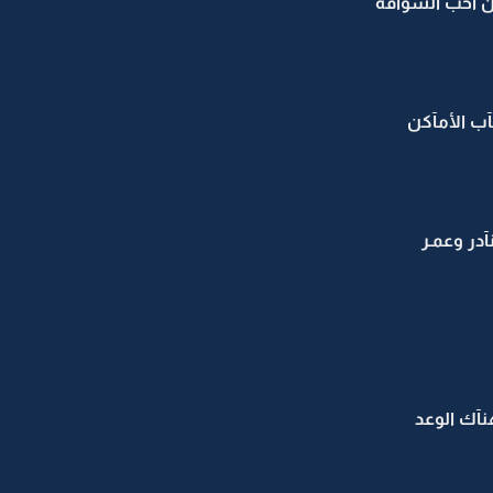
ين احب السواقه
آب الأمآكن
در وعمـر
نآك الوعد