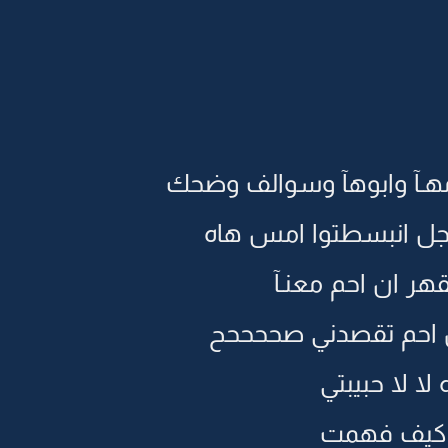
هـآ وابوهآ وسوالف وضحك
جل انبسطتوا امس هاه
هر ان احم معنـآ
ن احم تقصدني صححححح
 لا حبيبتي
 كيف فهمت