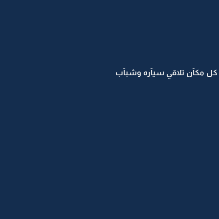
ي كل مكآن تلاقي سيآره وشبآب