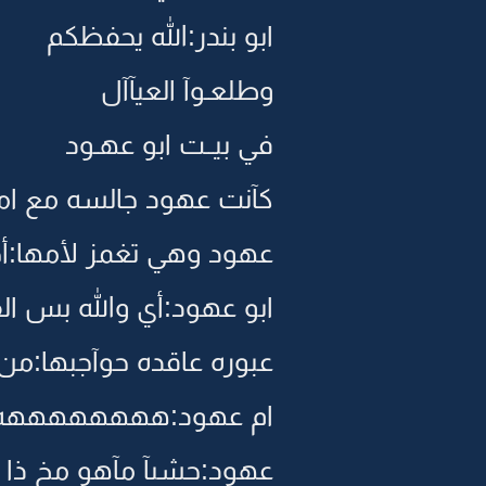
ابو بندر:الله يحفظكم
وطلعـوآ العيآآل
في بيــت ابو عهـود
كآنت عهود جالسه مع ام
عهود وهي تغمز لأمها:أ
ابو عهود:أي والله بس الق
عبوره عاقده حوآجبها:م
ام عهود:ههههههههه لا
عهود:حشىآ مآهو مخ ذا