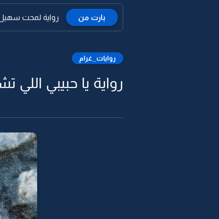
بارت من
رواية لمحت سهيل 
روايات_غرام
رواية يا حبيبي اللي تشوفه في