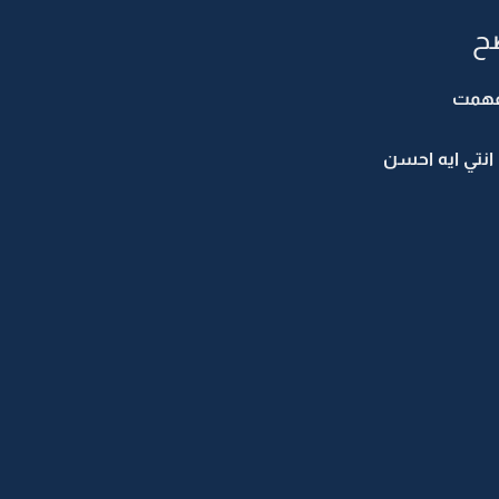
ح
افهمت
نتي ايه احسن