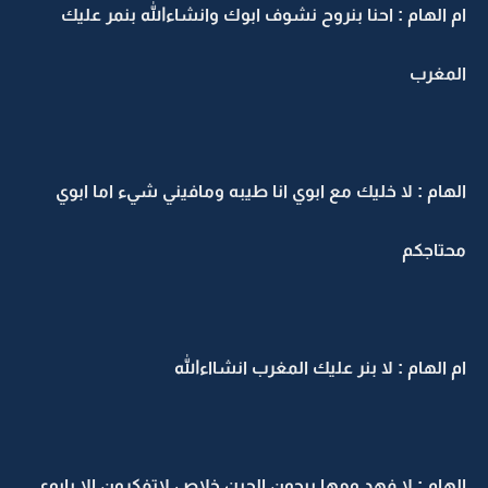
ام الهام : احنا بنروح نشوف ابوك وانشاءالله بنمر عليك
المغرب
الهام : لا خليك مع ابوي انا طيبه ومافيني شيء اما ابوي
محتاجكم
ام الهام : لا بنر عليك المغرب انشااءالله
الهام : لا فهد ومها بيجون الحين خلاص لاتفكرون الا بابوي