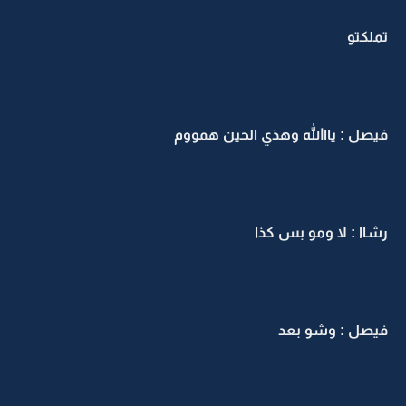
تملكتو
فيصل : يااالله وهذي الحين همووم
رشاا : لا ومو بس كذا
فيصل : وشو بعد