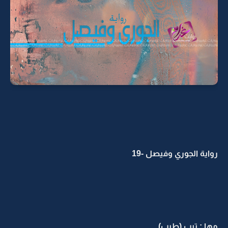
رواية الجوري وفيصل -19
مها : تيب (طيب)