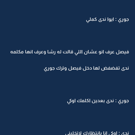
جوري : ايوا ندى كملي
فيصل عرف انو عشان اللي قالت له رشا وعرف انها مكلمه
ندى تفضفض لها دخل فيصل وترك جوري
جوري : ندى بعدين اكلمك اوكي
ندى : اوكي انا بانتظارك لاتخليني