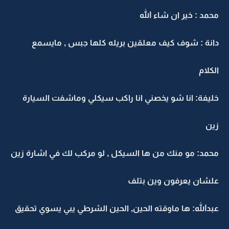
محمد : خير ان شاء الله
دانة : شوف كيف معلقين بريله كلها جبس , مايسمع
الكلام
خليفة: انا شو يخصني انا راكب سيكلي وماشفت السيارة
زين
محمد: مو منك من ها السيكل , لو مركب لك في اشارة زين
علشان يعرفون وين بتلف
عبدالله: ها ماوقته الحين, الحين الشرطي يبي يسوي تحقيق