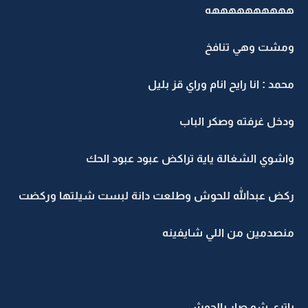
ههههههههههه
ومشت وهي تنافخ
محمد : انا رايح انام وراي قز بليل
ودخل غرفته وصكر الباب
واشوي الشغالة ياية تراكض عبود عبود الحك
ركض عبدالله للحوش وطلعت دانة لبست شيلتها وركضت
منصدمين من اللي شايفينه
ياترى شو صار بالحوش