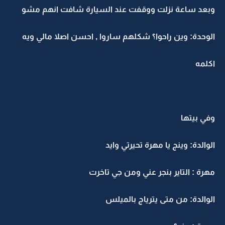
وبعد ساعة نزلت ووقفت عند السيارة شافت انهم مشو
الوحدة: وين راحوا؟ شكلهم ساروا , احسن اصلا مالي ويه
اكلمه
وفي بيتها
الوالدة: وينج يا مهرة تحيرتي وايد
مهرة : التاير بنجر عني ومن جي تاخرت
الوالدة: من متى يترياج بالميلس