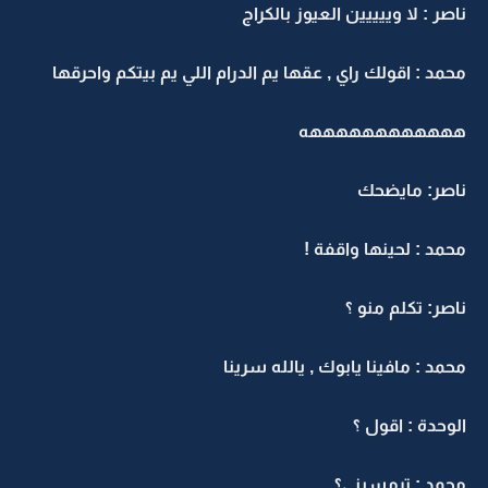
ناصر : لا وييييين العيوز بالكراج
محمد : اقولك راي , عقها يم الدرام اللي يم بيتكم واحرقها
ههههههههههههه
ناصر: مايضحك
محمد : لحينها واقفة !
ناصر: تكلم منو ؟
محمد : مافينا يابوك , يالله سرينا
الوحدة : اقول ؟
محمد : ترمسيني؟