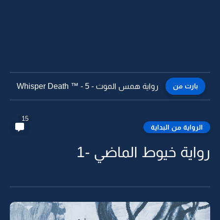
بارت من
رواية همس الموت - Whisper Death ™ - 4
15
الرواية من البداية
رواية خيوط الماضي -1