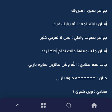
جواهر بغيره : مبروك
أفنان بابتسامه : الله يبارك فيك
جواهر بصوت واطي : بس لا تفرحي كثير
أفنان ما سمعتها كانت تكلم أختها رغد
جات لهم هنادي : الله وش هالزين صايره باربي
حنان : ههههههه حلوه باربي
هنادي : وين شوق ؟
رغد : تصور مو حولك شوفيها بعباتها