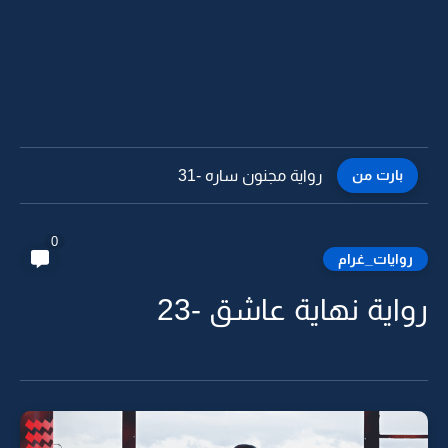
بارت من
رواية مجنون ساره -30
0
روايات_غرام
رواية نهاية عاشق -23