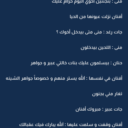
منى : بتجننين أخوي اليوم حراام عليك
أفنان نزلت عيونها من الحيا
جات رغد : منى متى بيدخل أخوك ؟
منى : اللحين بيدخلون
حنان : بيسلمون عليك بنات خالتي عبير و جواهر
أفنان في نفسها : الله يستر منهم و خصوصاً جواهر الشينه
تغار مني بجنون
جات عبير : مبروك أفنان
أفنان وقفت و سلمت عليها : الله يبارك فيك عقبالك