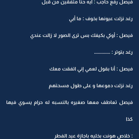
فيصل رفع حاجب : ايه حنا متفقين من قبل
رغد نزلت عيونها بخوف : ما أبي
فيصل : أوكي بكيفك بس ترى الصور لا زالت عندي
رغد بتوتر : .............
فيصل : أنا بقول لعمي إني اتفقت معك
رغد نزلت دموعها و على طول مسحتهم
فيصل تعاطف معها صغيره بالنسبه له حرام يسوي فيها
كذا
: خلاص هونت بخليه باجازة عيد الفطر