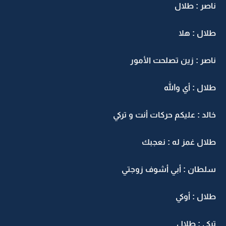
ناصر : طلال
طلال : هلا
ناصر : زين تصلحت الأمور
طلال : أي والله
خالد : عليكم حركات أنت و تركي
طلال غمز له : نعجبك
سلطان : أبي أشوف زوجتي
طلال : أوكي
تركي : طلال