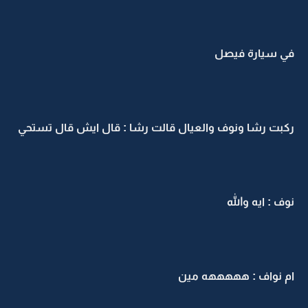
في سيارة فيصل
ركبت رشا ونوف والعيال قالت رشا : قال ايش قال تستحي
نوف : ايه والله
ام نواف : هههههه مين