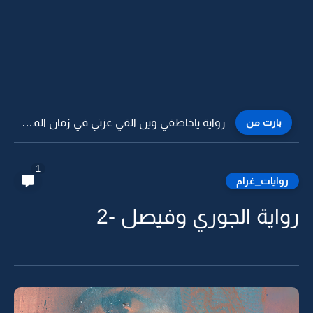
بارت من
رواية ياخاطفي وين القي عزتي في زمان المذلة -68
1
روايات_غرام
رواية الجوري وفيصل -2