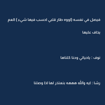
فيصل في نفسه (اووه طار قلبي احسب فيها شيء ) العم
يخاف عليها
نوف : ياحياتي وحنا كلناها
رشا : ايه والله هههه بنعتذر لها اذا وصلنا