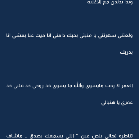
وبدا يدندن مع الاغنيه
ولعتني سهرتني يا منيتي بحبك دامني انا ميت عنا بمشي انا
بدربك
العمر لا رحت مايسوى والله ما يسوى خذ روحي خذ قلبي خذ
عمري يا هنيالي
تناظره تهاني بنص عين " اللي يسمعك يصدق .. ماشاف