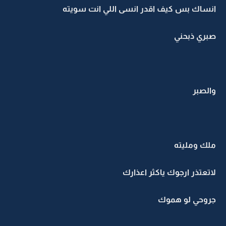
انساك بس كيف اقدر انسى اللي انت سويته
صبري ذبحني
والصبر
ملك ومليته
لاتعتذر ارجوك ياكثر اعذارك
جروحي لو هموك