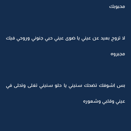
محبوبك
لا تروح بعيد عن عيني يا ضوى عيني حبي جنوني وروحي فيك
مجبروه
بس اشوفك تضحك سنيني يا حلو سنيني تغلى وتحلى في
عيني وقلبي وشعوره