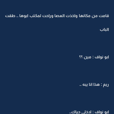
قامت من مكانها واخذت العصا وراحت لمكتب ابوها .. طقت
الباب
ابو نواف : مين ؟؟
ريم : هذا انا يبه ..
ابو نواف : ادخلي حياك..