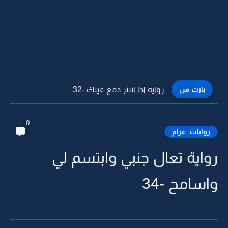
بارت من
رواية اذا انتثر دمع عينك -31
0
روايات_غرام
رواية تعال جنبي وابتسم لي
واسامح -34