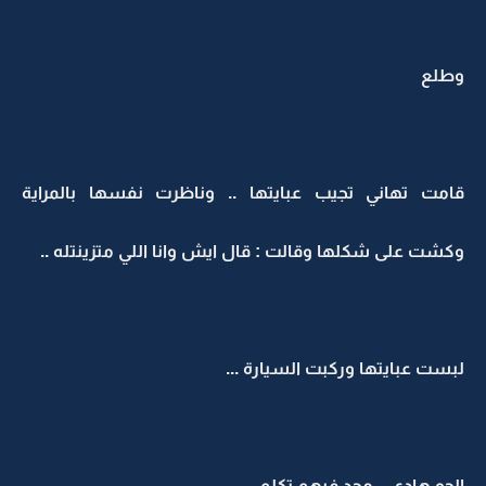
وطلع
قامت تهاني تجيب عبايتها .. وناظرت نفسها بالمراية
وكشت على شكلها وقالت : قال ايش وانا اللي متزينتله ..
لبست عبايتها وركبت السيارة ...
الجو هادي .. محد فيهم تكلم