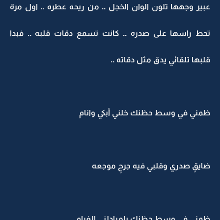
عبير وجهها تلون الوان الخجل .. من ريحه عطره .. اول مرة
تحط راسها على صدره .. كانت تسمع دقات قلبه .. فبدا
قلبها تلقائي يدق مثل دقاته ..
ظمني في وسط حظنك خلني أبكي وانام
ضايقٍ صدري وقلبي فيه جرحٍ موجعه
ظمني في وسط حظنك يامبادلني الغرام