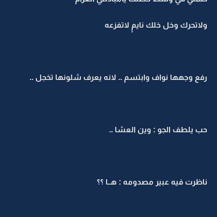
ولاتحرك وخل خلك نايمٍ لاتفزعه
رفع وجهها نواف وابتسم .. لانه يعرف شلونها تخجل ..
حب يلطف الجو : وين العشا ..
ناظرت فيه عبير مصدومه : هــا ؟؟