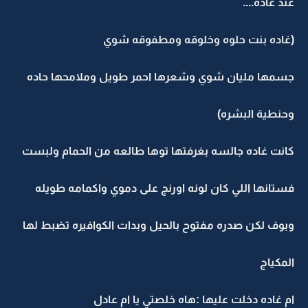
عند غاده....
(غاده بنت حلوه وخلوقه ومطفوقه شوي
جسمها مليان شوي وشعرها احمر طويل وملامحها حاده
وحنطية البشره)
كانت غاده جالسه بغرفتها توها طالعه من الحمام ولبست
فستانها اللي كان لونه اورنج على دموي واكمامه طويله
وبوف لكن صدره مفتوح بالحيل وبدات الكوافيره تضبط لها
المكياج
ام غاده دخلت عليها :هاه خلصتي يا ام عادل