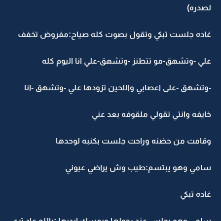
لصدره)
غاده جلست تبكي وتقول بصوت كله صياح:مفروض تخفف
علي -وتشهق-مو تتطنز -وتشهق-علي انا اليوم كله
-وتشهق -على اعصابي واللحين تزودها علي -وتشهق -انا
خايفه وانتي تقولي ملقوفه بعد عني
وقامت من حضنه وراحت جلست بكنبه لوحدها
سامي وهو يبتسم:طيب وش يراضي عيوني
غاده تبكي
سامي وهو يجلس عند رجولها ويمسك ايديها :يالله عاد ترى