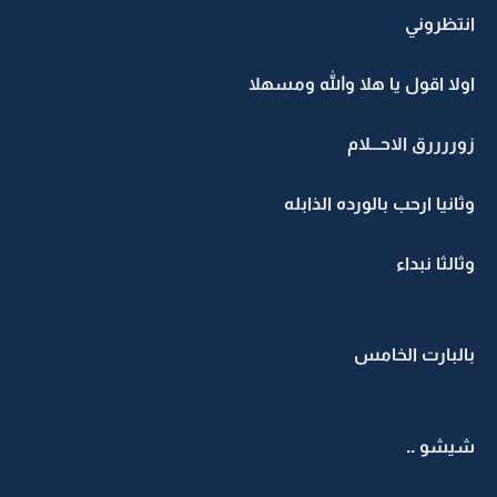
انتظروني
اولا اقول يا هلا والله ومسهلا
زوررررق الاحـــلام
وثانيا ارحب بالورده الذابله
وثالثا نبداء
بالبارت الخامس
شيشو ..