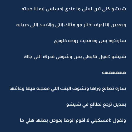
شيشو:كلي تبن ليش ما عندي احساس ايه انا حبيته
وبعدين انا اعرف اختار مو مثلك انتي والاسد اللي حبيتيه
ساره:وه بس وه فديت روحه خلودي
شيشو :اقول تلايطي بس وشوفي قدرك اللي جاك
ههههههه
ساره تطالع وراها وتشوف البنت اللي معجبه فيها وغاثتها
بعدين ترجع تطالع في شيشو
وتقول :امسكيني لا اقوم اتوطا بحوض بطنها هلي ما