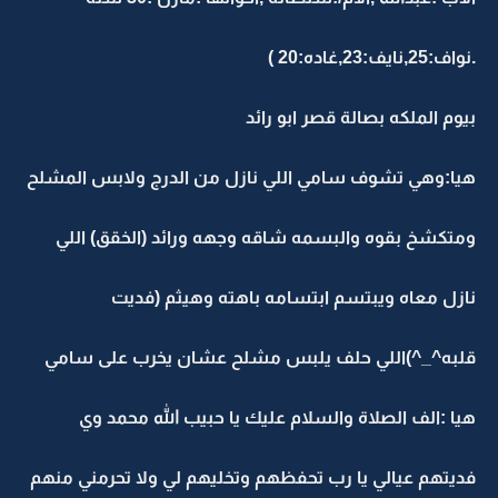
.نواف:25,نايف:23,غاده:20 )
بيوم الملكه بصالة قصر ابو رائد
هيا:وهي تشوف سامي اللي نازل من الدرج ولابس المشلح
ومتكشخ بقوه والبسمه شاقه وجهه ورائد (الخقق) اللي
نازل معاه ويبتسم ابتسامه باهته وهيثم (فديت
قلبه^_^)اللي حلف يلبس مشلح عشان يخرب على سامي
هيا :الف الصلاة والسلام عليك يا حبيب الله محمد وي
فديتهم عيالي يا رب تحفظهم وتخليهم لي ولا تحرمني منهم