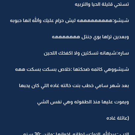
تستحي قليلة الحيا والتربيه
شيشو:هههههههههه ليش حرام عليك والله انها حبوبه
وبعدين تراها بوي جنتل هههههههه
ساره:شيهانه تسكتين ولا اكفخك اللحين
شيشووهي كاتمه ضحكتها :خلاص بسكت بسكت ههه
بعد شهر سامي خطب بنت خالته غاده اللي كان يحبها
ويموت عليها منذ الطفوله وهي نفس الشي
(عائلة غاده
الاب :عبدالله ,الام/:سلطانه ,اخوانها :مازن :30 سنه