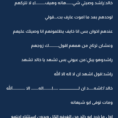
خالد:راشد وصيتي شي......هانه وهيف.........اء لا تتركهم
لوحدهم بعد ما اموت عارف بت...قولي
عندهم اخوان بس انا خايف يظلمونهم انا وصيتك عليهم
وعشان ترتاح من همهم اقول.........ك زوجهم
راشدوهو يبكي:من عيوني بس تشهد يا خالد تشهد
راشد:قول اشهد ان لا اله الا الله
خالد /:اشه.....د ان لــــــــــــــــــــــــ .....ا........اله....... الا ............الله
ومات توفى ابو شيهانه
اول ما خرج ابو رائد من الغرفه الكل وبدون استثناء اجتمع