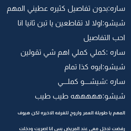
ساره:بدون تفاصيل كثيره عطيني المهم
شيشو:اولا لا تقاطعين يا تبن ثانيا انا
احب التفاصيل
ساره :كملي كملي اهم شي تقولين
شيشو:ايوه كذا تمام
ساره :شيشــــو كملــــي
شيشو:هههههه طيب طيب
المهم يا طويلة العمر واروح للغرفه الاخيره لكن هيوف
رفضت تدخل معي عند المريض بس انا اصريت ودخلت