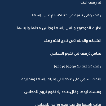
له رهف اخته
رهف وهي تنغزه في جنبه:سلم على راسها
تدارك الموضوع وباس راسها وجلس معاها ولبسها
الشبكه والدبله ثمن نادى اخته رهف
سامي :رهف نبي نقوم المجلس
رهف :اوكيه يلا قوموا وروحوا
التفت سامي على غاده اللي منزله راسها ومد ايده
ومسك ايدها وقال:غاده يلا نقوم نروح للمجلس
هزت راسها وقامت معه وراحوا للمجلس