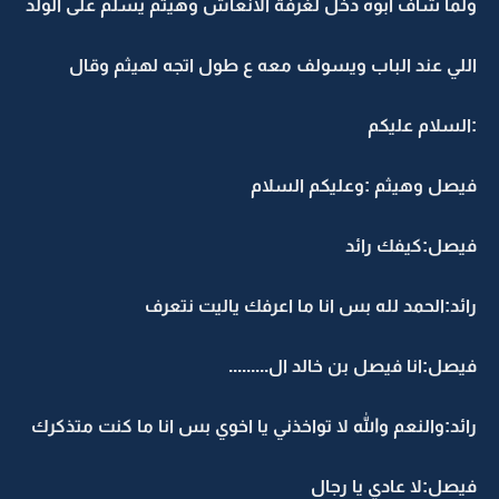
ولما شاف ابوه دخل لغرفة الانعاش وهيثم يسلم على الولد
اللي عند الباب ويسولف معه ع طول اتجه لهيثم وقال
:السلام عليكم
فيصل وهيثم :وعليكم السلام
فيصل:كيفك رائد
رائد:الحمد لله بس انا ما اعرفك ياليت نتعرف
فيصل:انا فيصل بن خالد ال.........
رائد:والنعم والله لا تواخذني يا اخوي بس انا ما كنت متذكرك
فيصل:لا عادي يا رجال