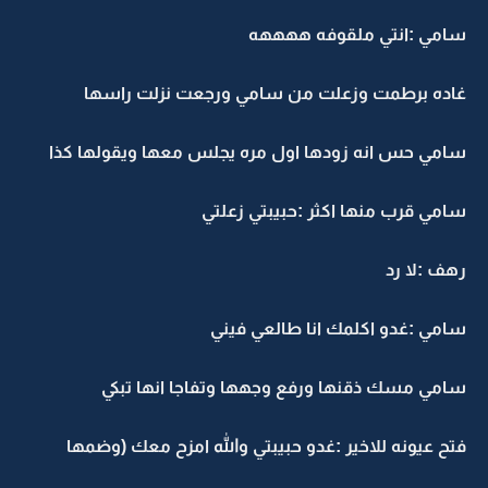
سامي :انتي ملقوفه ههههه
غاده برطمت وزعلت من سامي ورجعت نزلت راسها
سامي حس انه زودها اول مره يجلس معها ويقولها كذا
سامي قرب منها اكثر :حبيبتي زعلتي
رهف :لا رد
سامي :غدو اكلمك انا طالعي فيني
سامي مسك ذقنها ورفع وجهها وتفاجا انها تبكي
فتح عيونه للاخير :غدو حبيبتي والله امزح معك (وضمها