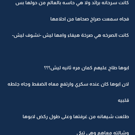
كانت سرحانه برائد ولا هي حاسه بالعالم من حولها بس
فجاه سمعت صراخ صحاها من احلامها
كانت الصرخه هي صرخة هيفاء وامها ليش -نشوف ليش-
ابوها طاح عليهم كمان مره ثانيه ليش؟؟؟
لان ابوها كان عنده سكري وارتفع معاه الضغط وجاه جلطه
قلبيه
طلعت شيهانه من غرفتها وعلى طول ركض لابوها
وشالته معاهم وهي تبكي