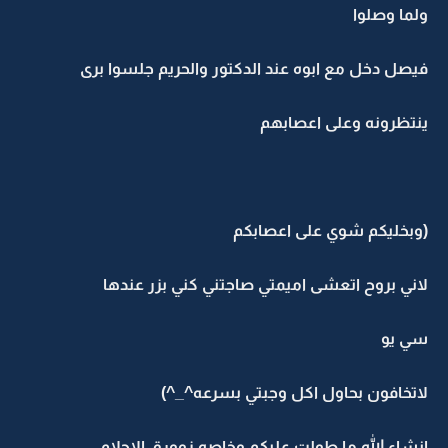
ولما وصلوا
فيصل دخل مع ابوه عند الدكتور والحريم جلسوا برى
ينتظرونه وعلى اعصابهم
(وبخليكم شوي على اعصابكم
لاني بروح اتعشى اميمتي صاجتني كني بزر عندها
سي يو
لاتخافون بحاول اكل وجبتي بسرعه^_^)
انشاء الله ما طولت عليكم وخاصه زوورق الاحلام