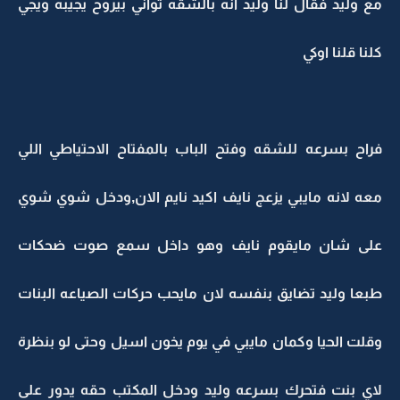
مع وليد فقال لنا وليد انه بالشقه ثواني بيروح يجيبه ويجي
كلنا قلنا اوكي
فراح بسرعه للشقه وفتح الباب بالمفتاح الاحتياطي اللي
معه لانه مايبي يزعج نايف اكيد نايم الان,ودخل شوي شوي
على شان مايقوم نايف وهو داخل سمع صوت ضحكات
طبعا وليد تضايق بنفسه لان مايحب حركات الصياعه البنات
وقلت الحيا وكمان مايبي في يوم يخون اسيل وحتى لو بنظرة
لاي بنت فتحرك بسرعه وليد ودخل المكتب حقه يدور على