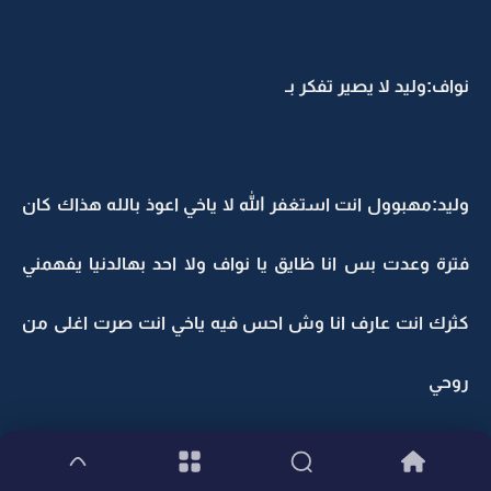
نواف:وليد لا يصير تفكر بـ
وليد:مهبوول انت استغفر الله لا ياخي اعوذ بالله هذاك كان
فترة وعدت بس انا ظايق يا نواف ولا احد بهالدنيا يفهمني
كثرك انت عارف انا وش احس فيه ياخي انت صرت اغلى من
روحي