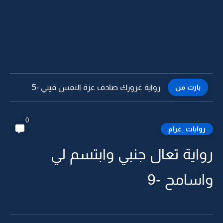
بارت من
رواية غرورك صادف عزة النفس فيني -4
0
روايات_غرام
رواية تعال جنبي وابتسم لي
واسامح -9