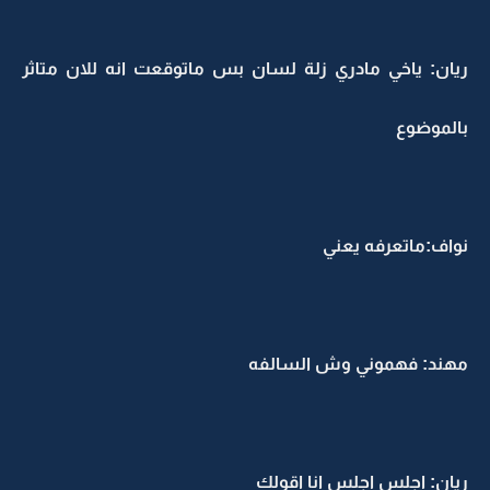
ريان: ياخي مادري زلة لسان بس ماتوقعت انه للان متاثر
بالموضوع
نواف:ماتعرفه يعني
مهند: فهموني وش السالفه
ريان: اجلس اجلس انا اقولك