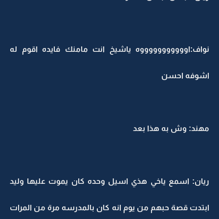
نواف:اوووووووووووه ياشيخ انت مامنك فايده اقوم له
اشوفه احسن
مهند: وش به هذا بعد
ريان: اسمع ياخي هذي اسيل وحده كان يموت عليها وليد
ابتدت قصة حبهم من يوم انه كان بالمدرسه مرة من المرات