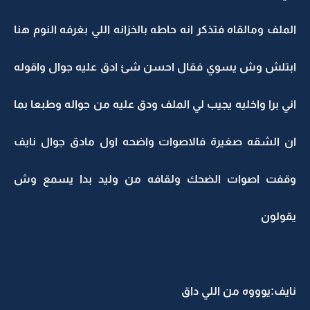
الملف ومالقاه فتذكر انه حاطه بالخزانه اللي بغرفه النوم هنا
ابتلش وش يسوي فقال احسن شئ ادق عليه جوال واقوله
اني برا واخليه يجيب لي الملف ودق عليه من جواله وطبعا بما
ان الشقه صغيرة فالاصوات واضحه اول مادق جوال نايف
وقفت اصوات الضحك ولقافه من وليد بدا يسمع وش
يقولون
نايف:يوووه من اللي داق