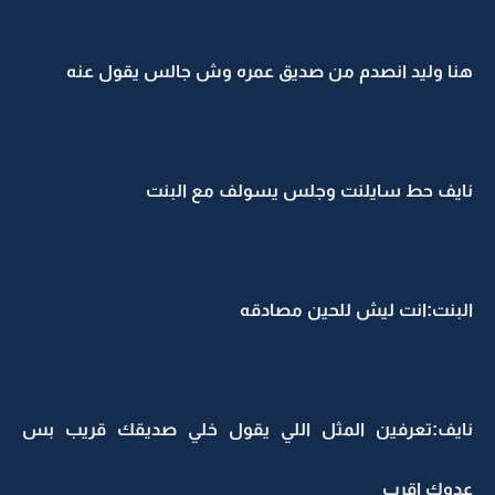
هنا وليد انصدم من صديق عمره وش جالس يقول عنه
نايف حط سايلنت وجلس يسولف مع البنت
البنت:انت ليش للحين مصادقه
نايف:تعرفين المثل اللي يقول خلي صديقك قريب بس
عدوك اقرب