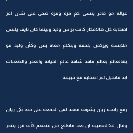
عياله مو قادر ينسى كم مرة ومرة ضحى على شان اعز
اصحابه كل هالافكار كانت براس وليد وبينما كان نايف يلبس
ملابسه ويركض يلحقه ويتكلم معاه بس وكأن وليد مو
بهالعالم بعالم ماقد شافه عالم الخيانه والغدر والطعنات
ابد ماتخيل اعز اصحابه مع حبيبته
رفع راسه ريان يشوف مهند لقى الدمعه على خده بكى ريان
وقال له:المصيبه ان بعد ماطلع من عندهم كأنه قرر ينتحر