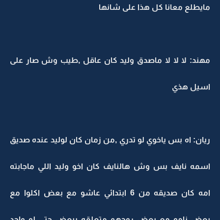
مايطلع معانا كل هذا على شانها
مهند: لا لا لا ماصدق وليد كان عاقل ,طيب وش صار على
اسيل هذي
ريان: اه بس ياخوي لو تدري ,من زمان كان لوليد عنده صديق
اسمه نايف بس وش هالنايف كان اخو وليد اللي ماجابته
امه كان صديقه من 6 ابتدائي عاشو مع بعض اكلوا مع
بعض نامو مع بعض روحهم متعلقه ببعض حتى لو واحد