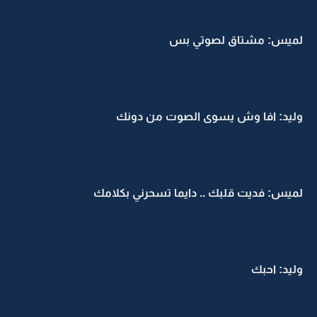
لميس: مشتاق لصوتي بس
وليد: افا وش يسوى الصوت من دونك
لميس: فديت قلبك .. دايما تسحرني بكلامك
وليد: احبك