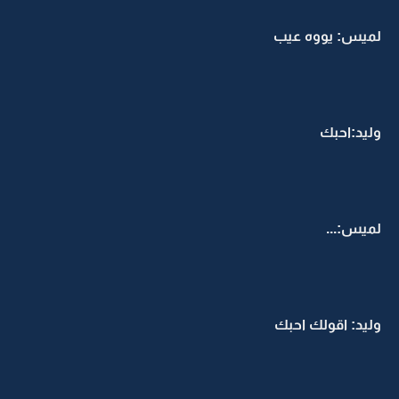
لميس: يووه عيب
وليد:احبك
لميس:...
وليد: اقولك احبك