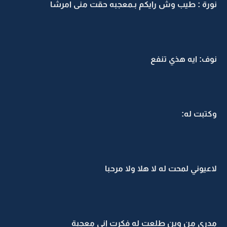
نورة : طيب وش رايكم بـمعجبه حقت منى امرشا
نوف: ايه هذي تنفع
وكتبت له:
لاعيوني لمحت له لا هلا ولا مرحبا
مدري من وين طلعت له فكرت اني معجبة