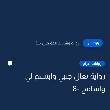
بارت من
رواية وشايات المؤرقين -10
0
روايات_غرام
رواية تعال جنبي وابتسم لي
واسامح -8