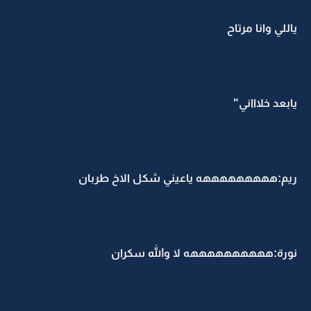
ياللي وانا مرتاح
يابعد خلاااني"
ريم:هههههههههه ياعيني شكل الاخ طربان
نورة:ههههههههههه لا والله سكران