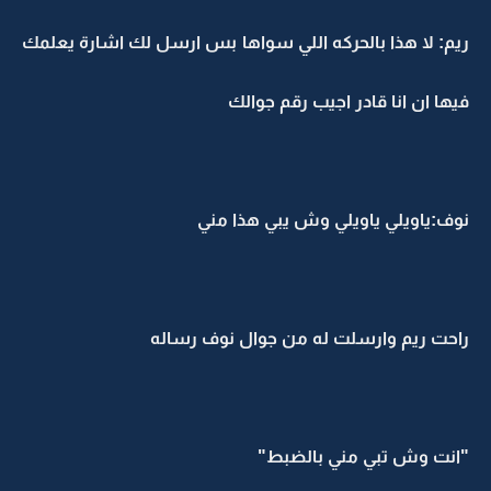
ريم: لا هذا بالحركه اللي سواها بس ارسل لك اشارة يعلمك
فيها ان انا قادر اجيب رقم جوالك
نوف:ياويلي ياويلي وش يبي هذا مني
راحت ريم وارسلت له من جوال نوف رساله
"انت وش تبي مني بالضبط"