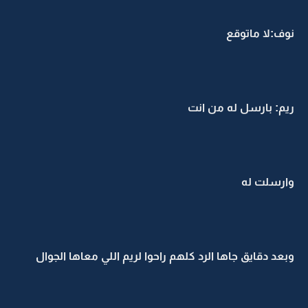
نوف:لا ماتوقع
ريم: بارسل له من انت
وارسلت له
وبعد دقايق جاها الرد كلهم راحوا لريم اللي معاها الجوال