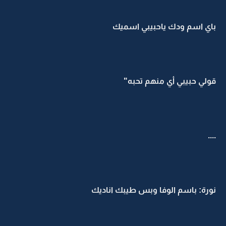
باي اسم ودك ياحبيبي اسميك
قولي حبيبي أي منهم تحبه"
....
نورة: باسم الوفا وبس طيبك اناديك