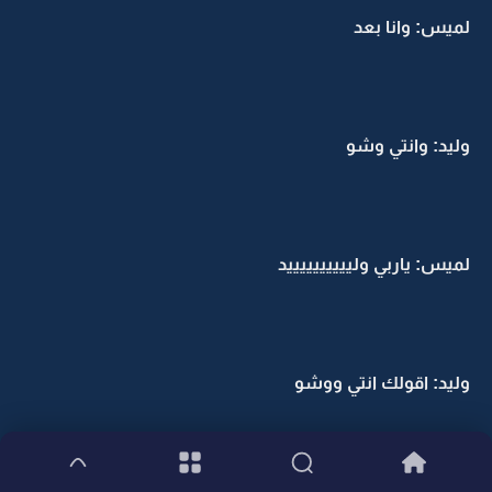
لميس: وانا بعد
وليد: وانتي وشو
لميس: ياربي ولييييييييييد
وليد: اقولك انتي ووشو