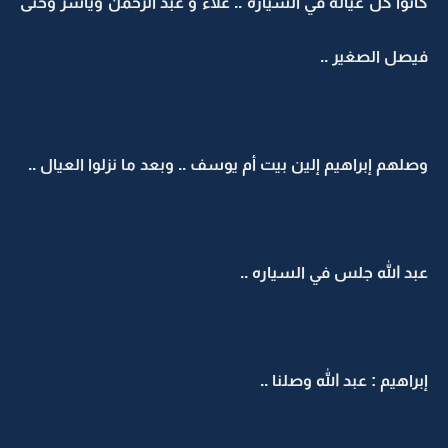
كانوا كل عياله في السياره .. علاء و عبد الرحمن وياسر وحتى
فيصل الصغير ..
وصلهم إبراهيم إلين بيت أم يوسف .. وبعد ما نزلوا العيال ..
عبد الله جلس في السياره ..
إبراهيم : عبد الله وصلنا ..