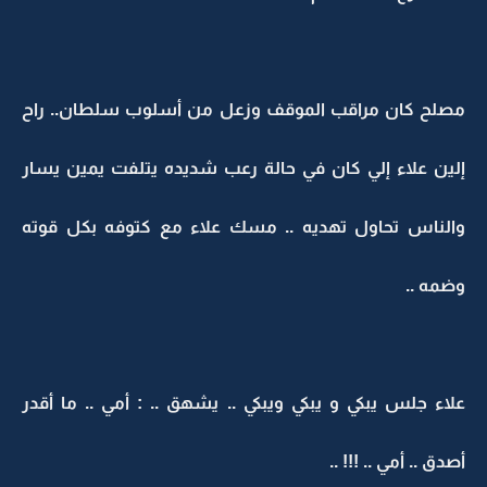
مصلح كان مراقب الموقف وزعل من أسلوب سلطان.. راح
إلين علاء إلي كان في حالة رعب شديده يتلفت يمين يسار
والناس تحاول تهديه .. مسك علاء مع كتوفه بكل قوته
وضمه ..
علاء جلس يبكي و يبكي ويبكي .. يشهق .. : أمي .. ما أقدر
أصدق .. أمي .. !!! ..