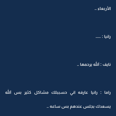
الأربعاء ..
رانيا : .....
نايف : الله يرحمها ..
راما : رانيا عارفه اني حسببلك مشاكل كثير بس الله
يسعدك بجلس عندهم بس ساعه ..