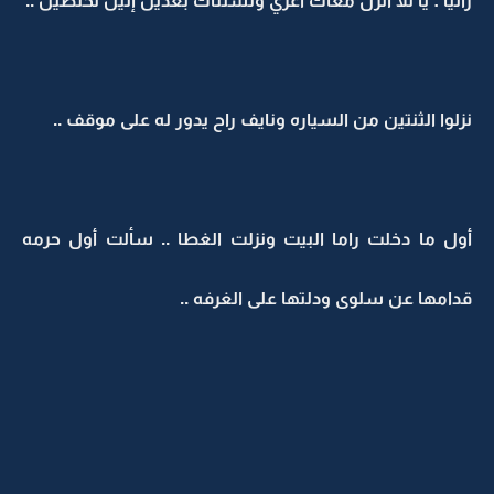
رانيا : يا للا أنزل معاك أعزي ونستناك بعدين إلين تخلصين ..
نزلوا الثنتين من السياره ونايف راح يدور له على موقف ..
أول ما دخلت راما البيت ونزلت الغطا .. سألت أول حرمه
قدامها عن سلوى ودلتها على الغرفه ..