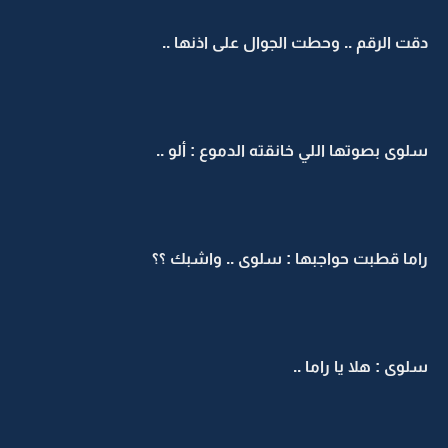
دقت الرقم .. وحطت الجوال على اذنها ..
سلوى بصوتها اللي خانقته الدموع : ألو ..
راما قطبت حواجبها : سلوى .. واشبك ؟؟
سلوى : هلا يا راما ..