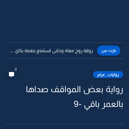
بارت من
رواية روح معاه وخلني استمتع بنغمة بكاي -96
0
روايات_غرام
رواية بعض المواقف صداها
بالعمر باقي -9