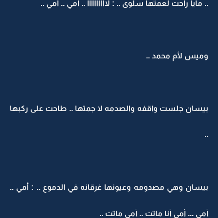
.. مايا راحت لعمتها سلوى .. : لاااااااااا .. أمي .. أمي ..
وميس لأم محمد ..
بيسان جلست واقفه والصدمه لا جمتها .. طاحت على ركبها
..
بيسان وهي مصدومه وعيونها غرقانه في الدموع .. : أمي ..
أمي ... أمي أنا ماتت .. أمي ماتت ..