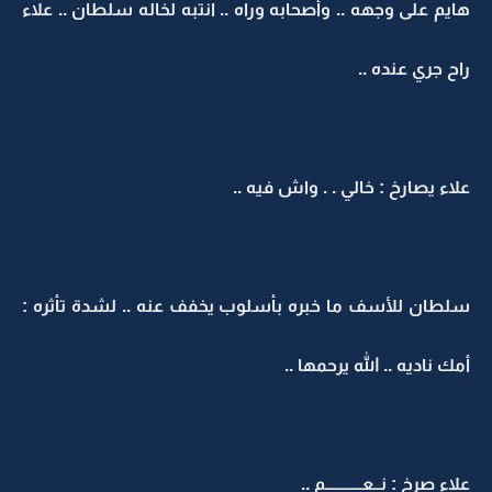
هايم على وجهه .. وأصحابه وراه .. انتبه لخاله سلطان .. علاء
راح جري عنده ..
علاء يصارخ : خالي . . واش فيه ..
سلطان للأسف ما خبره بأسلوب يخفف عنه .. لشدة تأثره :
أمك ناديه .. الله يرحمها ..
علاء صرخ : نــعـــــــــــم ..