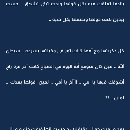
بالدفا تعلقت فيه بكل قوتها وبدت تبكي تشهق .. حست
بيدين تلتف حولها وتضمها بكل حنيه ..
كل ذكريتها مع أمها كانت تمر في مخيلتها بسرعه .. سبحان
الله .. مين كان متوقع أنه اليوم في الصباح كانت آخر مره راح
أشوفك فيها يا أمي .. آآآآخ يا أمي .. لمين أقولها بعدك ..
لمين .. ؟؟
بعد ما مرت حوالي دقيقتين و حست انها فرغت جزء من اللي