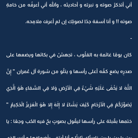
أني أتذكرُ صوته و نبرته و أحاديثه ، والله أني أعرفُه من خامةِ
صوته !! و أنا آسفة جدًا لصوتِك إن لم أعرفْ ملامِحه.
-
كان يومًا غائمة به القلُوب ، تجهشُ في بكائها ويضعها على
صدرِه يضع كفُه أعلى رأسها و يتلُو من سُورة آل عُمران " إِنَّ
اللَّهَ لا يَخْفَى عَلَيْهِ شَيْءٌ فِي الأَرْضِ وَلا فِي السَّمَاءِ هُوَ الَّذِي
يُصَوِّرُكُمْ فِي الأَرْحَامِ كَيْفَ يَشَاءُ لا إِلَهَ إِلا هُوَ الْعَزِيزُ الْحَكِيمُ "
ختمها بقُبلة على رأسها ليقُول بصوتٍ بحّ فيه الحُب وجعًا : يا
ربْ يا ربْ يا ربْ ناديتُك ثلاثًا و أنا أبتغِي بأضعافِها و أنت الذِي