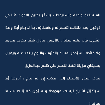
نام ساعةٍ واحدة وأستيقظ ، يشعُر بضيق الأجواء هُنا في
دُوفيل بعد ماكانت تتسع له ولضحكاتِه ، بدأ لا ينام أبدًا وهذا
الشيء يؤثر عليه سلبًا ، بالأمس تناول ثلاثةِ حبُوبٍ منوِمة
ولا فائِدة ! سيُدمر نفسه بالحبُوب والنوم يبتعِد عنه ويهرب
بسيقانٍ هزيلة تشدُ الكسر على ظهرِ عبدالعزيز.
يتذكر سوء الأشياء التي تحدُث إن لم ينام ، أبرزها أنه
سيتخيَّلُ أشياءٍ ليست موجودة و سيُجن فعليًا حسب ما
يعرف !