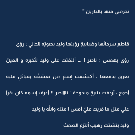
تحرمنِي منها بالدارِين "
-
قاطع سرحانُها وضبابيةِ رؤيتها وليد بصوتِه الحاني : رؤى
رؤى بهمس : ناصر ! ... ألتفتت على وليد لتُخبره و العينُ
تغرق بدمعِها ، أكتشفت إسم من تعشقُه بقبائلِ قلبه
أجمع ، أردفت بنبرةٍ مبحوحة : نااااصر !! أعرف إسمه كان يقرآ
علي مثل ما قريت عليّ أمس ! مثله والله يا وليد
وليد بتشتت رهيب ألتزم الصمتْ