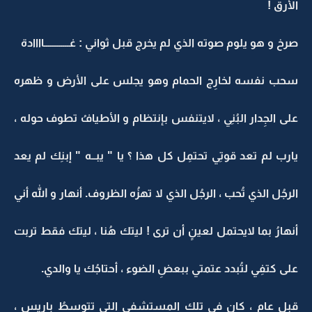
الأرق !
صرخ و هو يلوم صوته الذي لم يخرج قبل ثواني : غــــــــــــاااادة
سحب نفسه لخارِج الحمام وهو يجلس على الأرض و ظهره
على الجِدار البُنِي ، لايتنفس بإنتظام و الأطيافُ تطوف حوله ،
يارب لم تعد قوتِي تحتمِل كل هذا ؟ يا " يبــه " إبنِك لم يعد
الرجُل الذي تُحب ، الرجُل الذي لا تهزُه الظروف. أنهار و الله أني
أنهارُ بما لايحتمل لعينٍ أن ترى ! ليتك هُنا ، ليتك فقط تربت
على كتفِي لتُبدد عتمتي ببعضِ الضوء ، أحتاجُك يا والدي.
قبل عامٍ ، كان في تلك المستشفى التي تتوسطُ باريس ،