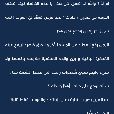
أم لأ ؟ والله لا أتحمل كل هذا. يا هذه الخاتمة كيف تُخفف
الحرقة في صدري ؟ حادث ؟ ليته مرض يُمهِّد ليْ الموت ! ليته
شيءٌ آخر إلا أن أنفجع بكل هذا !
الرجُل رفع الغطاء عن الجسد الأخر و ألصق ظهره ليرفع عينه
المُحمَّرة الباكية و يرى والِده المختفية ملامِحه بأكملها ولا
شيء واضِح سوى شُعيرات رأسه التي يحفظ الشيبْ بها ،
سأله بوجع على حاله : أهذا والدك ؟
عبدالعزيز بصوت شارف على الإنتهاء والموت : فقط ثانية
الرجُل : تفضَّل