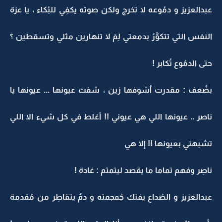
عبدالعزيز و دمُوعه لا تخرج ولكن صوته يكفِي للبُكاء ، يا عزة
النفس التي تتكوَّرُ بدمعتي لِمَ لا تنهارين مثلي وتسقطين ؟
حتى الدمُوع تُكابر !
بضُعف : مقدرت أشوفها زين ، شفت عيونها ... عيونها يا
ناصر .. عيونها اللي هي عيوني !! أغلط في كل شيء الا اللي
تشبهني بعيونها !! إلا هي
ناصِر وفهم تماما ما يقصد ليتمتم : غادة !
عبدالعزيز و الصُداع يفتك جُمجمته و دمٌ يتقاطِر من مُقدمة