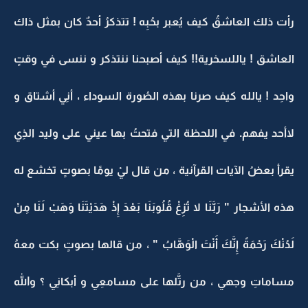
رأت ذلك العاشقُ كيف يُعبر بحُبِه ! تتذكرُ أحدٌ كان بمثل ذاك
العاشق ! ياللسخرية!! كيف أصبحنا ننتذكر و ننسى في وقتٍ
واحِد ! يالله كيف صرنا بهذه الصُورة السوداء ، أنِي أشتاق و
لاأحد يفهم. في اللحظة التي فتحتُ بها عيني على وليد الذِي
يقرأ بعضُ الآيات القرآنية ، من قال ليْ يومًا بصوتٍ تخشع له
هذه الأشجار " رَبَّنَا لا تُزِغْ قُلُوبَنَا بَعْدَ إِذْ هَدَيْتَنَا وَهَبْ لَنَا مِنْ
لَدُنْكَ رَحْمَةً إِنَّكَ أَنْتَ الْوَهَّابُ " ، من قالها بصوتٍ بكت معهُ
مساماتِ وجهي ، من رتَّلها على مسامعِي و أبكانِي ؟ والله