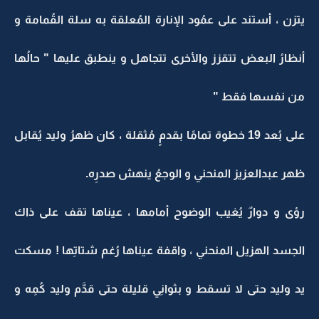
يتزن ، أستند على عمُود الإنارة المُعلقة به سلة القُمامة و
أنظارُ البعض تتقزز والأخرى تتجاهل و ينطبق عليها " حالُها
من نفسها فقط "
على بُعد 19 خطوة تمامًا بقدمٍ مُثقلة ، كان ظهرُ وليد يُقابل
ظهر عبدالعزيز المنحني و الوجعُ ينهش صدرِه.
رؤى و دوارٌ يُغيب الوضوح أمامها ، عيناها تقف على ذاك
الجسد الهزيل المنحني ، واقفة عيناها رُغم شتاتِها ! مسكت
يد وليد حتى لا تسقط و بثوانِي قليلة حتى قدَّم وليد كُمِه و