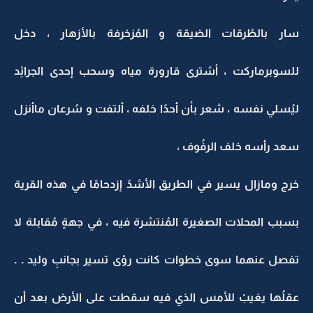
سار بالطُرقات الضيقة و المُزخرفة بالأزهار ، دخل
للسوبرماركت ، أشترى قارورة مياه وسحب إحدى الجرائِد
ليُسلي نفسه ، شعر بأن أحدًا خلفه ، ألتفت و سُرعان ماأنزل
سعد رأسه خلف الرفُوف ،
خرج ومازال يسير في الطريق الأشدُ إزدحامًا في هذه القرية
بسبب المحلات الصغيرة المُنتشرة فيه ، في جهةٍ مُقابلة لا
تفصل عنهما سوى خطوات كانت رؤى تسير بجانبِ وليد . .
عقلُها يغيبْ للأمس الذي فيه سقطت على الأرض بعد أن