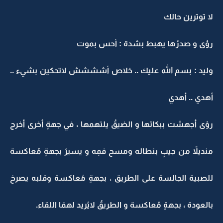
لا توترين حالك
رؤى و صدرُها يهبط بشدة : أحس بموت
وليد : بسم الله عليك .. خلاص أشششش لاتحكين بشيء ..
أهدي .. أهدي
رؤى أجهشت ببكائها و الضيقُ يلتهمها ، في جهةٍ أخرى أخرج
منديلاً من جيبِ بنطاله ومسح فمِه و يسيرُ بجهةٍ مُعاكسة
للصبية الجالسة على الطريق ، بجهةٍ مُعاكسة وقلبه يصرخ
بالعودة ، بجهةٍ مُعاكسة و الطريقُ لايُريد لهمَا اللقاء.