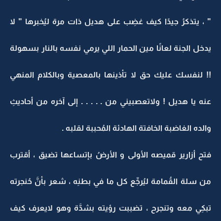
" ، يتذكرُ جيدًا كيف غضِب على هديل ذات مرة ليُخبرها " لا
يدخل الجنة لعانًا مين الحمار اللي يرمي نفسه بالنار بسهولة
!! لنفسك عليك حق لا تأذينها بالمعصية وبالكلام المنهي
عنه يا هديل ! ولاتعصبيني من . . . . . إلى آخره من أحاديثِ
والده الغاضبة الخافتة الهادئة المُحببة لقلبه .
فتح أزارير قميصه الأولى و الأرضُ بإتساعها تضيق ، أقترب
من سلة القُمامة ليُرجِّع كل ما في بطنِه ، شعر بأنَّ حُنجرته
تبكِي معه وتنجرح ، تضببت رؤيته بشدَّة وهو لايعرف كيف