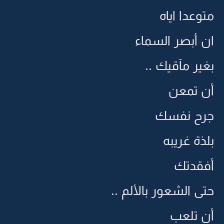
متوعدا اياه
ان أبصر السماء
بغير مآقيك ..
أن تمعن
جرح نفسك
بلذة غريبه
أفقدتك
حتى الشعور بالألم ..
أن تلعب