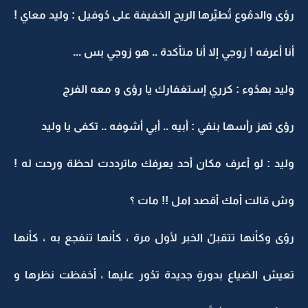
رؤى والدمُوع تُطيِّرها الريح الخفيفة على دُوفيل : وليد معاي !
أنا أعرفه ! زوجي إلا أنا متأكدة .. هو زوجي بس ...
وليد بهدُوء : كرري إستغفارك يا رؤى و معه الفرج
رؤى تهز رأسها بنفي : أبيه .. أبي أشوفه .. تكفى يا وليد
وليد : لو أعرف مكان أحد يعرفك ماترددت لحظة ورحت له !
وش قالت أمك أقصد امل !! مات ؟
رؤى وكأنها تتقبلُ الخبر لأول مرة ، كأنها تنفجع به ، كأنها
تعيش الضياع بدورةٍ جديدة تدُور عليها ، أخفظت نظرها و