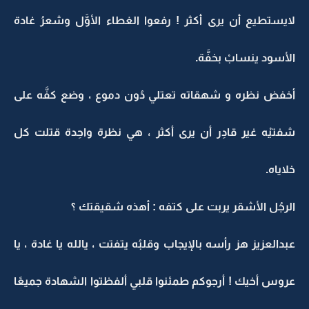
لايستطيع أن يرى أكثر ! رفعوا الغطاء الأوَّل وشعرُ غادة
الأسود ينسابْ بخفَّة.
أخفض نظره و شهقاته تعتلي دُون دموع ، وضع كفَّه على
شفتيْه غير قادِر أن يرى أكثر ، هي نظرة واحِدة قتلت كل
خلاياه.
الرجُل الأشقر يربت على كتفه : أهذه شقيقتك ؟
عبدالعزيز هز رأسه بالإيجاب وقلبُه يتفتت ، يالله يا غادة ، يا
عروس أخيك ! أرجوكم طمئنوا قلبي ألفظتوا الشهادة جميعًا