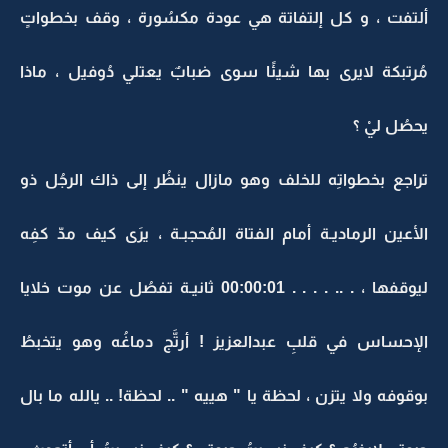
ألتفت ، و كل إلتفاتة هي عودة مكسُورة ، وقف بخطواتٍ
مُرتبكة لايرى بها شيئًا سوى ضبابٌ يعتلي دُوفيل ، ماذا
يحصُل ليْ ؟
تراجع بخطواتِه للخلف وهو مازال ينظُر إلى ذاك الرجُل ذو
الأعين الرماديـة أمام الفتاة المُحجبـة ، يرَى كيف مدّ كفِه
ليوقفها ، . .. . . . . 00:00:01 ثانيـة تفصُل عن موت خلايا
الإحساس في قلبِ عبدالعزيز ! أرتَّج دماغُه وهو يتخبطُ
بوقوفه ولا يتزن ، لحظة يا " هييه " .. لحظة! .. يالله ما بال