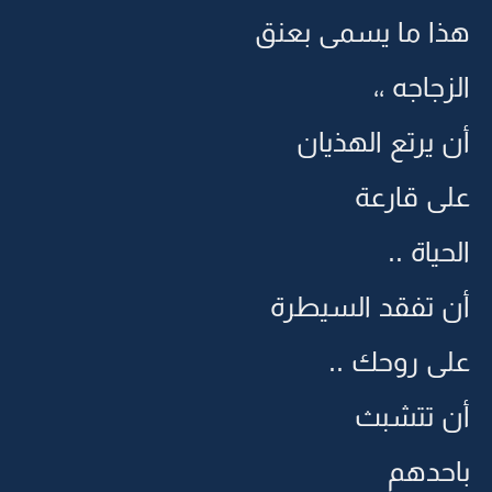
هذا ما يسمى بعنق
الزجاجه ،،
أن يرتع الهذيان
على قارعة
الحياة ..
أن تفقد السيطرة
على روحك ..
أن تتشبث
باحدهم