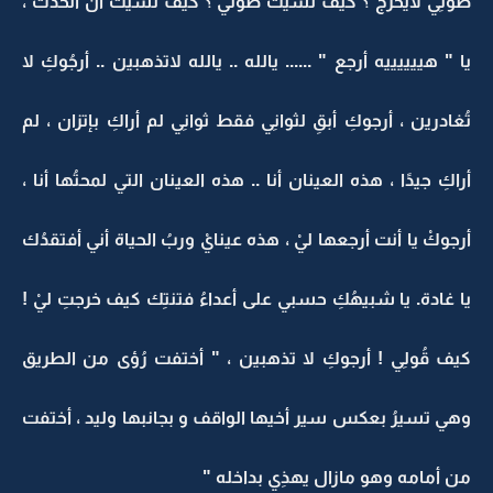
صوتِي لايخرُج ؟ كيف نسيتُ صوتي ؟ كيف نسيتُ أن أتحدث ،
يا " هييييييه أرجع " ...... يالله .. يالله لاتذهبين .. أرجُوكِ لا
تُغادرين ، أرجوكِ أبقِ لثوانِي فقط ثوانِي لم أراكِ بإتزان ، لم
أراكِ جيدًا ، هذه العينان أنا .. هذه العينان التي لمحتُها أنا ،
أرجوكْ يا أنت أرجعها ليْ ، هذه عينايْ وربُ الحياة أني أفتقدُك
يا غادة. يا شبيهُكِ حسبي على أعداءُ فتنتِك كيف خرجتِ ليْ !
كيف قُولِي ! أرجوكِ لا تذهبين ، " أختفت رُؤى من الطريق
وهي تسيرُ بعكس سير أخيها الواقف و بجانبها وليد ، أختفت
من أمامه وهو مازال يهذِي بداخله "