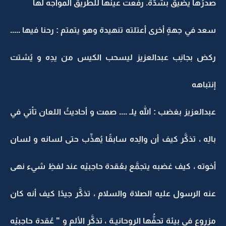
صدرُها يضيق بشدَّة. رفعت عينها للطريق المواجه لها
سعد في جهةٍ أخرى أعتلته تنهيدة وهو يتمتم : رحنا فيها .....
ركض بجانِب عبدالعزيز ليسحب الكيس من يدِه و يُشتت
إنتباهه
عبدالعزيز بغضب : الله يلـ .... صمت و أحاديثُ اللعان تأتي في
بالِه ، تذكَّر كيف أن والِده سابقًا يُهذِّب حتى لسانه و لسان
أخوته ، كيف غضبه يتجمَّع بعُقدة حاجبيْه عند لفظِ شيء نهى
عنه الرسول عليه الصلاة والسلام ، تذكَّر جيدًا كيف أنه كان
مزروع في بيئة تحفُّها الروحانيـة ، تذكَّر الألم و " عُقدة حاجبيْه