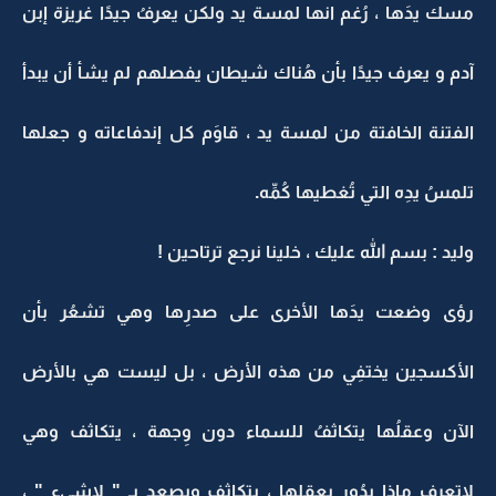
مسك يدَها ، رُغم انها لمسة يد ولكن يعرفُ جيدًا غريزة إبن
آدم و يعرف جيدًا بأن هُناك شيطان يفصلهم لم يشأ أن يبدأ
الفتنة الخافتة من لمسة يد ، قاوَم كل إندفاعاته و جعلها
تلمسُ يدِه التي تُغطيها كُمِّه.
وليد : بسم الله عليك ، خلينا نرجع ترتاحين !
رؤى وضعت يدَها الأخرى على صدرِها وهي تشعُر بأن
الأكسجين يختفِي من هذه الأرض ، بل ليست هي بالأرض
الآن وعقلُها يتكاثفُ للسماء دون وِجهة ، يتكاثف وهي
لاتعرف ماذا يدُور بعقلها ، يتكاثف ويصعد بـ " لاشيء " ،