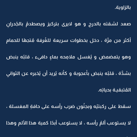
بالزاوية.
صعد لشقته بالدرج و هو لايرى بتركيز ويصطدمُ بالجُدرانِ
أكثر من مرَّة ، دخل بخطوات سريعة للغُرفة مُتجهًا للحمام
وهو يتمضمض و يُغسل ملامِحه بماءٍ دافىء ، قلبُه ينبض
بشدَّة ، قلبُه ينبض بأعجوبة و كأنه يُريد أن يُخبره عن الثواني
المُتبقيـة بحياتِه.
سقط على ركبتيْه وبجنُون ضرب رأسه على حافةِ المغسلة ،
لا يستوعب ألمُ رأسه ، لا يستوعب أبدًا كمية هذا الألم وهذا