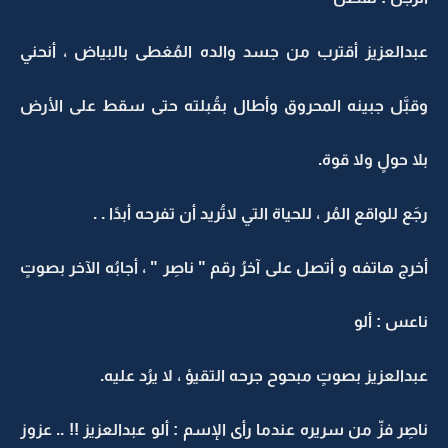
عبدالعزيز أقترب من جسد والده المُغطى بالبياض ، أنحني
وقبَّل جبينه المحروق وأطال بقُبلته حتى سقط على الأرض
بلا حولٍ ولا قوة.
رجَع للواقع المُر ، للحياة التي لاتُريد أن تفرحه أبدًا . .
أخرج هاتفه و أتصل على آخرُ رقم " ناصِر " ، أجابُه الآخر بصوتٍ
ناعس : ألو
عبدالعزيز بصوتٍ مبحوح جرحه التقيؤ ، لا يرُد عليه.
ناصِر فزّ من سريره عندما رأى الإسم : ألو عبدالعزيز !! .. عزوز