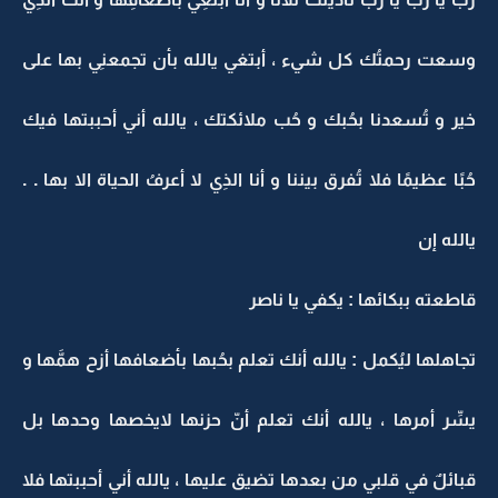
وسعت رحمتُك كل شيء ، أبتغي يالله بأن تجمعنِي بها على
خير و تُسعدنا بحُبك و حُب ملائكتك ، يالله أني أحببتها فيك
حُبًا عظيمًا فلا تُفرق بيننا و أنا الذِي لا أعرفُ الحياة الا بها . .
يالله إن
قاطعته ببكائها : يكفي يا ناصر
تجاهلها ليُكمل : يالله أنك تعلم بحُبها بأضعافها أزح همَّها و
يسِّر أمرها ، يالله أنك تعلم أنّ حزنها لايخصها وحدها بل
قبائلٌ في قلبي من بعدها تضيق عليها ، يالله أني أحببتها فلا