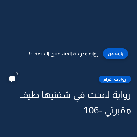
بارت من
رواية مدرسة المشاغبين السبعة -8
0
روايات_غرام
رواية لمحت في شفتيها طيف
مقبرتي -106