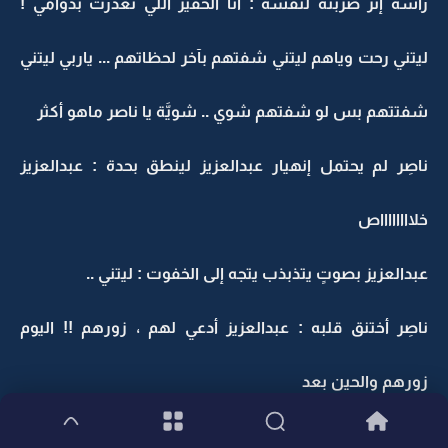
رأسه إثر ضربته لنفسه : أنا الحقير اللي تعذرت بدوامي !
ليتني رحت وياهم ليتني شفتهم بآخر لحظاتهم ... ياربي ليتني
شفتتهم بس لو شفتهم شوي .. شويَّة يا ناصر ماهو أكثر
ناصِر لم يحتمل إنهيار عبدالعزيز لينطق بحدة : عبدالعزيز
خلااااااااص
عبدالعزيز بصوتٍ يتذبذب يتجه إلى الخفوت : ليتني ..
ناصِر أختنق قلبه : عبدالعزيز أدعي لهم ، زورهم !! اليوم
زورهم والحين بعد
عبدالعزيز بهدُوء – هذا هدُوء الذين يسخَرُون من الحياة