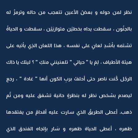
نظر لمن حوله و بعضُ الأعين تتعجب من حاله وترمزُ له
بالجنُون ، سقطت يداه بخطيْن متوازيَيْن ، سقطت و الحياةُ
تشتمه بأشدِ لعانٍ على نفسه ، هذا اللعان الذِي يأتيه على
هيئة الأطياف ، لِمَ يا " حياتي " تلعنينني منكِ " ؟ ليتك يا ذاك
الرجُل كُنت ناصر حتى أحلفُ بربِ الكون أنها " غادة " ، رجع
ليصدم بشخص نظر له بنظرةٍ حانية تشفق عليه ومن ثُم
ذهب. أعطى الطريقُ الذي سارت عليه أقدامُ من يفتقدها
ظهره ، أعطى الحياة ظهره و سَار بإتجاه الفندق الذي