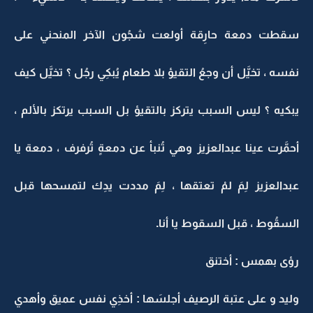
سقطت دمعة حارِقة أولعت شجُون الآخر المنحني على
نفسه ، تخيَّل أن وجعُ التقيؤ بلا طعام يُبكِي رجُل ؟ تخيَّل كيف
يبكيه ؟ ليس السبب يتركز بالتقيؤ بل السبب يرتكز بالألم ،
أحمَّرت عينا عبدالعزيز وهي تُنبأ عن دمعةٍ تُرفرف ، دمعة يا
عبدالعزيز لِمَ لمْ تعتقها ، لِمَ مددت يدِك لتمسحها قبل
السقُوط ، قبل السقوط يا أنا.
رؤى بهمس : أختنق
وليد و على عتبة الرصيف أجلسَها : أخذِي نفس عميق وأهدي