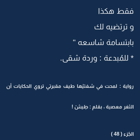
فقط هكذا
و ترتضيه لك
بابتسامة شاسعه "
* للمُبدعة : وردة شقى.
رواية : لمحت في شفتيْها طيف مقبرتي تروي الحكايات أن
الثغر معصية ، بقلم : طِيشْ !
الجُزء ( 48 )