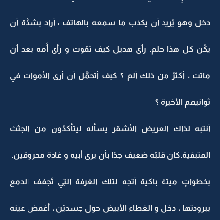
دخل وهو يُريد أن يكذب ما سمعه بالهاتف ، أراد بشدَّة أن
يكُن كل هذا حلم. رأى هديل كيف تمُوت و رأى أُمه بعد أن
ماتت ، أكثرُ من ذلك ألم ؟ كيف أتحمَّل أن أرى الأموات في
ثوانيهم الأخيرة ؟
أنتبه لذاك العريض الأشقر يسأله ليتأكدُون من الجثث
المتبقية.كان قلبُه ضعيف جدًا بأن يرى أبيه و غادة محروقين.
بخطواتٍ ميتة باكية أتجه لتلك الغرفة التِي تُجفف الدمع
ببرودتها ، دخل و الغطاء الأبيض حول جسديْن ، أغمض عينه