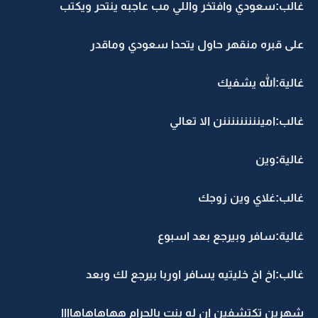
غالب:سعودي وافتخر واللي مب عاجبه ينتحر ويكتب
على قبره منقهر حاول يتحدا سعودي وماقدر
غالية:الله يشفيك
غالب:امينننننننننن الا تعالي
غالية:وين
غالب:غلاي وين زوجك
غالية:سافر وبيرجع بعد اسبوع
غالب:اخ اخ خليتيه يسافر اوربا بيرجع لك وبعد
شهرين تكتشفين ان له بنت بالحرام ههاهاهاهاااا