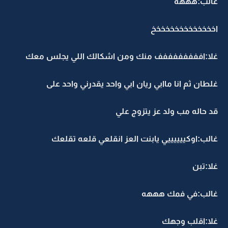
غالب:هههه
اخخخخخخخخخخخخخخ
غلا:اففففففففف منك ومن اشكالك اللي يجلس معك
غلطان ثم انا ماابي ريان ابي واحد يقدرني واحد على
قد حاله مب ولد عز يتزوج علي
غالب:اوكييييييي يابنت العز انقلعي قلعه تقلعك
غلا:تبن
غالب:في فمك هههه
غلا:اقلب وجهك