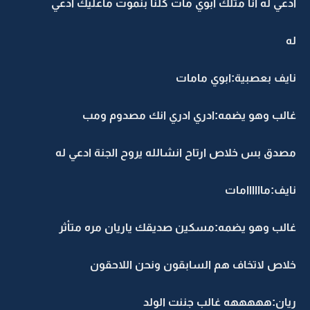
ادعي له انا مثلك ابوي مات كلنا بنموت ماعليك ادعي
له
نايف بعصبية:ابوي مامات
غالب وهو يضمه:ادري ادري انك مصدوم ومب
مصدق بس خلاص ارتاح انشالله يروح الجنة ادعي له
نايف:ماااااامات
غالب وهو يضمه:مسكين صديقك ياريان مره متأثر
خلاص لاتخاف هم السابقون ونحن اللاحقون
ريان:هههههه غالب جننت الولد