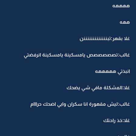
ههههه
ههه
غلا بقهر:تبنننننننننننننن
غالب:تصصصصصص يامسكينة يامسكينة انرفضتي
انبذتي هههههه
غلا:المشكلة مافي شي يضحك
غالب:ليش مقهورة انا سكران وابي اضحك حرااام
غلا:خذ راحتك