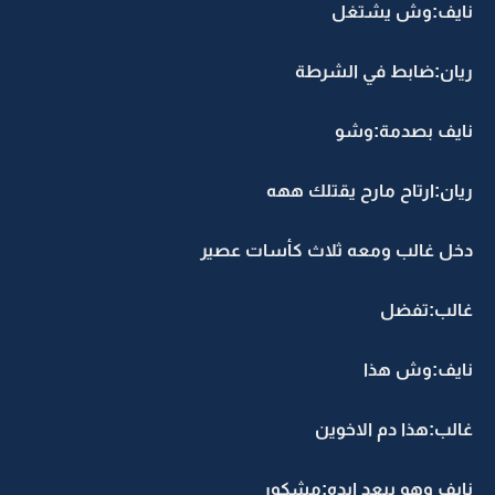
نايف:وش يشتغل
ريان:ضابط في الشرطة
نايف بصدمة:وشو
ريان:ارتاح مارح يقتلك ههه
دخل غالب ومعه ثلاث كأسات عصير
غالب:تفضل
نايف:وش هذا
غالب:هذا دم الاخوين
نايف وهو يبعد ايده:مشكور