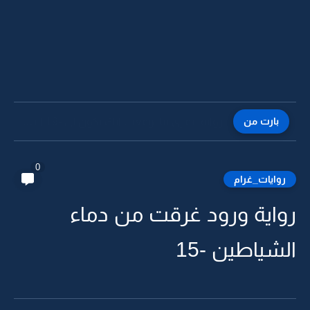
بارت من
رواية عمري ما توقعت انك تكون لي -19 البارت الاخير
0
روايات_غرام
رواية ورود غرقت من دماء
الشياطين -15