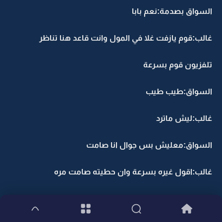
السواق بصدمة:نعم بابا
غالب:قوم يازفت غلا في المول وانت قاعد هنا تناظر
تلفزيون قوم بسرعة
السواق:طيب طيب
غالب:ليش ماترد
السواق:معليش بس جوال انا صامت
غالب:اقول غيره بسرعة وان حطيته صامت مره
ثانيه بتنذبح قوم رح لها اخلص