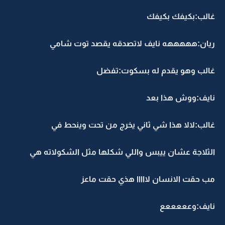
غالب:بكيفك بكيفك
ريان:هههههه نايف لاتصدقه يقصد توت شامي
غالب وهو يقدم له بسكوت:تفضل
نايف:ووش هذا بعد
غالب:لالا هذا شي ثاني يخرج من تحت وينحط في
الثلاجة عشان ييبس واللي شكلها مثل الشكولاته هي
مب حقت الانسان لااااا هذي حقت ماعز
نايف:وعععععع