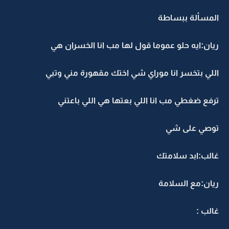
المسألة ببساطة
ريان:ايه حلو عموما قول لها مب انا الخسران هي
اللي بتخسر انا موراي شي اختك مقهورة مني وتبي
ترفع ضغطي مب انا اللي بعتها هي اللي باعتني
توصي على شي
غالب:ابد سلامتك
ريان:مع السلامة
غالب :