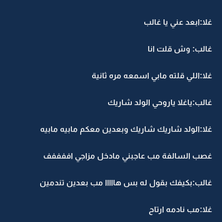
غلا:ابعد عني يا غالب
غالب: وش قلت انا
غلا:اللي قلته مابي اسمعه مره ثانية
غالب:ياغلا ياروحي الولد شاريك
غلا:الولد شاريك شاريك وبعدين معكم مابيه مابيه
غصب السالفة مب عاجبني مادخل مزاجي اففففف
غالب:بكيفك بقول له بس هااااا مب بعدين تندمين
غلا:مب نادمه ارتاح