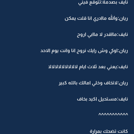
نايف بصدمة:تتوقع فيني
ريان:والله ماادري انا قلت يمكن
نايف:مااقدر لا ماابي اروح
ريان:اوكي وش رايك نروح انا وانت يوم الاحد
نايف:يعني بعد ثلاث ايام لالالالالالالالالا
ريان:لاتخاف وخلي امالك بالله كبير
نايف:مستحيل اكيد بخاف
^^^^^^^^^^^
كانت تضحك بمرارة