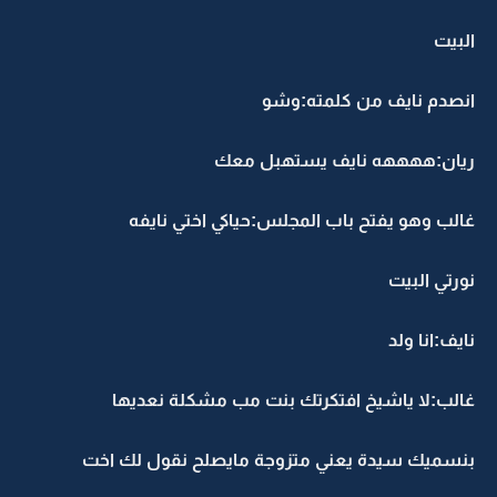
البيت
انصدم نايف من كلمته:وشو
ريان:ههههه نايف يستهبل معك
غالب وهو يفتح باب المجلس:حياكي اختي نايفه
نورتي البيت
نايف:انا ولد
غالب:لا ياشيخ افتكرتك بنت مب مشكلة نعديها
بنسميك سيدة يعني متزوجة مايصلح نقول لك اخت