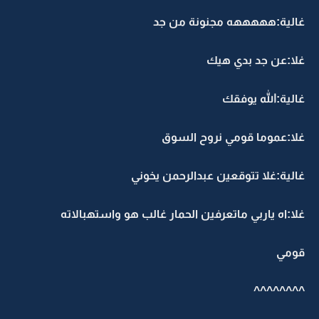
غالية:هههههه مجنونة من جد
غلا:عن جد بدي هيك
غالية:الله يوفقك
غلا:عموما قومي نروح السوق
غالية:غلا تتوقعين عبدالرحمن يخوني
غلا:اه ياربي ماتعرفين الحمار غالب هو واستهبالاته
قومي
^^^^^^^^