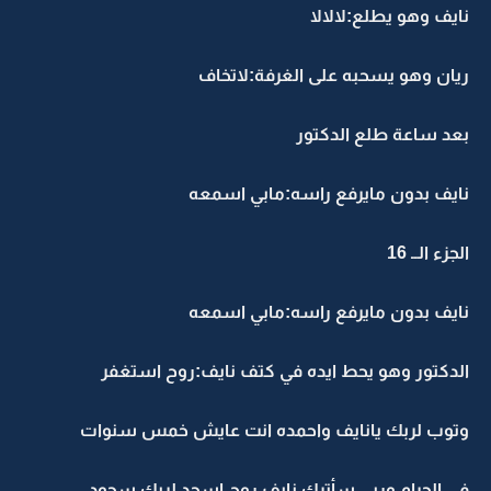
نايف وهو يطلع:لالالا
ريان وهو يسحبه على الغرفة:لاتخاف
بعد ساعة طلع الدكتور
نايف بدون مايرفع راسه:مابي اسمعه
الجزء الــ 16
نايف بدون مايرفع راسه:مابي اسمعه
الدكتور وهو يحط ايده في كتف نايف:روح استغفر
وتوب لربك يانايف واحمده انت عايش خمس سنوات
في الحرام وربي سأترك نايف روح اسجد لربك سجود