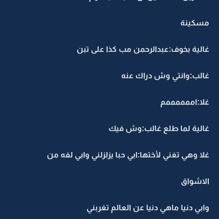
مسكينة
غالية بخوف:عبدالرحمن مب كذا على تبن
غالب:وانتي وش دراك عنه
غلا:اممممممم
غالية لما طلع غالب:وش فيك
غلا وهي تغني لأختها:ابي حبا يزلزلني وابي لفه من
الاشواق
وابي دنيا ماهي دنيا عن العالم تغربني