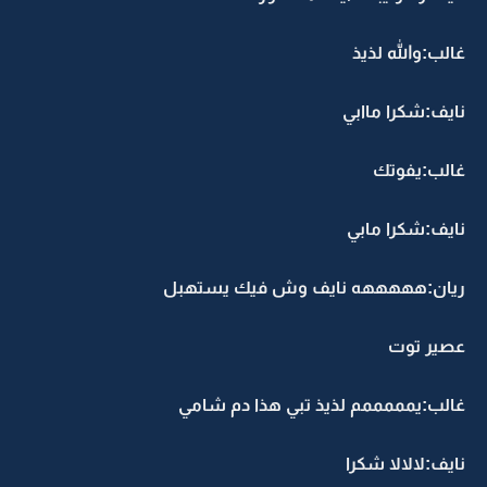
غالب:والله لذيذ
نايف:شكرا ماابي
غالب:يفوتك
نايف:شكرا مابي
ريان:هههههه نايف وش فيك يستهبل
عصير توت
غالب:يمممممم لذيذ تبي هذا دم شامي
نايف:لالالا شكرا