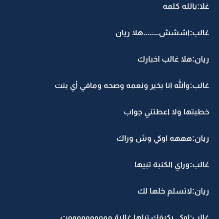
غلا:يالله كلمه
غالب:اششش........هلا ريان
ريان:هلا غالب اخبارك
غالب:والله انا بخير ونعمه وصحه ومافي أي بنت
خطبتها ولا اعطتني جواب
ريان:هههه اوكي وش وراك
غالب:وراي الكنبة تبيها
ريان:لاتسلم خلها لك
غالب:اوكي بكيفك تراها غالية موووووووووت