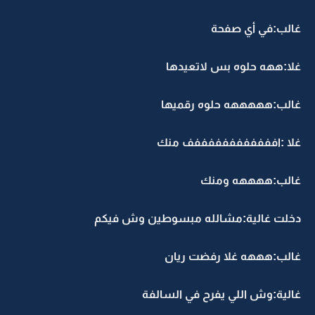
غالب:في أي صفحة
غلا:ههه حلوه بس لاتعيدها
غالب:هههههه حلوه رقميها
غلا :اففففففففففففف منك
غالب:ههههه ومنك
دخلت غالية:مشالله مبسوطين وش فيكم
غالب:هههه غلا رفضت ريان
غالية:وش اللي يفرح في السالفة