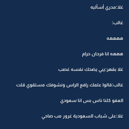
غلا:مدري أسأليه
غالب:
ههههه
هههه انا فرحان حرام
غلا بقهر:يبي يضحك نفسه غصب
غالب:قالوا علمك رافع الراس ونشوفك مستقوي قلت
العفو كلنا ناس بس انا سعودي
غلا:على شباب السعودية غرور مب صاحي