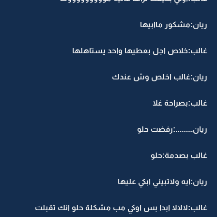
ريان:مشكور ماابيها
غالب:خلاص اجل بعطيها واحد يستاهلها
ريان:غالب اخلص وش عندك
غالب:بصراحة غلا
ريان.........:رفضت حلو
غالب بصدمة:حلو
ريان:ايه ولاتبيني ابكي عليها
غالب:لالالا ابدا بس اوكي مب مشكلة حلو انك تقبلت