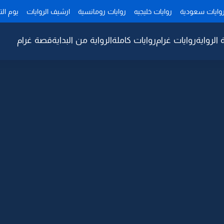
وايات سعودية
روايات خليجيه
روايات رومانسية
ارشيف الروايات
يوم ال
 الرواية
روايات غرام
روايات كاملة
الرواية من البداية
قصة غرام