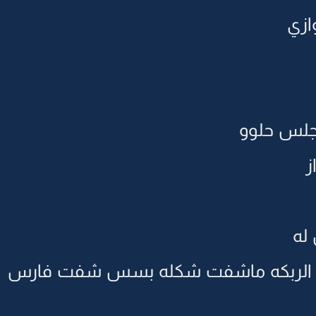
ازي
مجلس حلوو
ز
له
 الربكه ماشفت شكله بسس شفت فارس