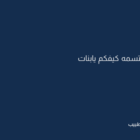
سمه كيفكم يابنات
طييب