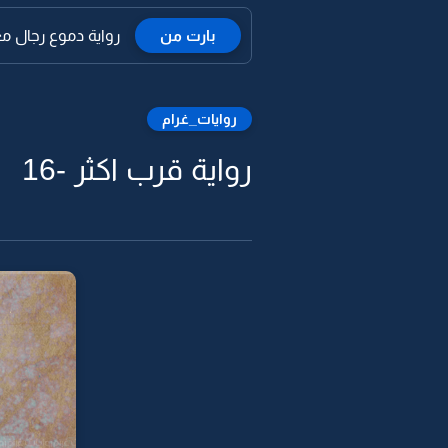
بارت من
رواية دموع رجال مع
روايات_غرام
رواية قرب اكثر -16