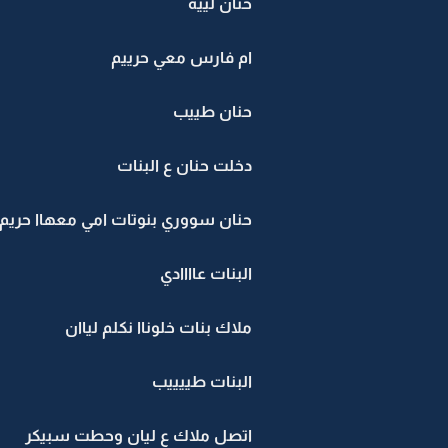
حنان لييه
ام فارس معي حرييم
حنان طييب
دخلت حنان ع البنات
حنان سووري بنوتات امي معهاا حريم
البنات عاااادي
ملاك بنات خلوناا نكلم لياان
البنات طييييب
اتصل ملاك ع ليان وحطت سبيكر