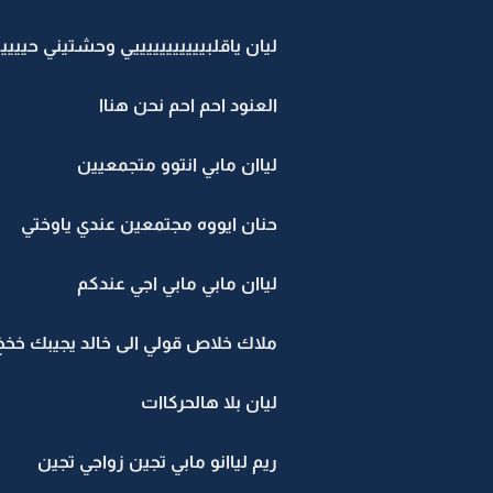
ليان ياقلبيييييييييييي وحشتيني حيييي
العنود احم احم نحن هناا
لياان مابي انتوو متجمعيين
حنان ايووه مجتمعين عندي ياوختي
لياان مابي مابي اجي عندكم
ملاك خلاص قولي الى خالد يجيبك خخخ
ليان بلا هالحركاات
ريم لياانو مابي تجين زواجي تجين