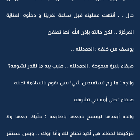
حال . . أنتهت عمليته قبل ساعة تقريبًا و دخلُوه العنايَة
المركَزة . . لكن حالته بإذن الله أنها تطمَن
يوسف من خلفه : الحمدلله . .
هيفاء بنبرةٍ مبحوحة : الحمدلله . . طيب يبه ما نقدر نشوفه؟
والدِه : ما راح تستفيدين شي! بس يقوم بالسلامة تجينه
هيفاء : حتى أمه تبي تشوفه
والده أبعدها ليمسح دمعها بأصابعه : خلَيك معها ولا
تتركينها لحظة، هي أكيد تحتاج لك وأنا أبوك . . وبس تستقر