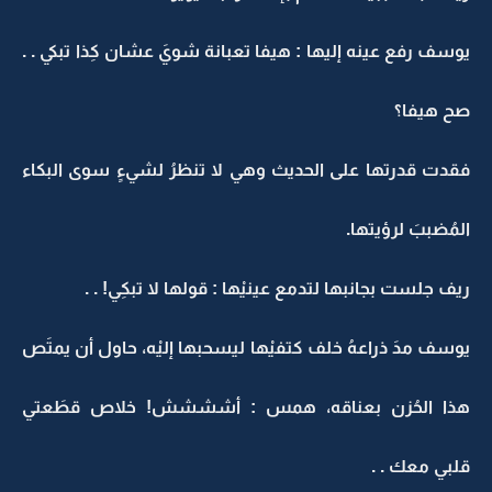
يوسف رفع عينه إليها : هيفا تعبانة شويَ عشان كِذا تبكي . .
صح هيفا؟
فقدت قدرتها على الحديث وهي لا تنظرُ لشيءٍ سوى البكاء
المُضببَ لرؤيتها.
ريف جلست بجانبها لتدمع عينيْها : قولها لا تبكِي! . .
يوسف مدَ ذراعهُ خلف كتفيْها ليسحبها إليْه، حاول أن يمتَص
هذا الحُزن بعناقه، همس : أشششش! خلاص قطَعتي
قلبي معك . .