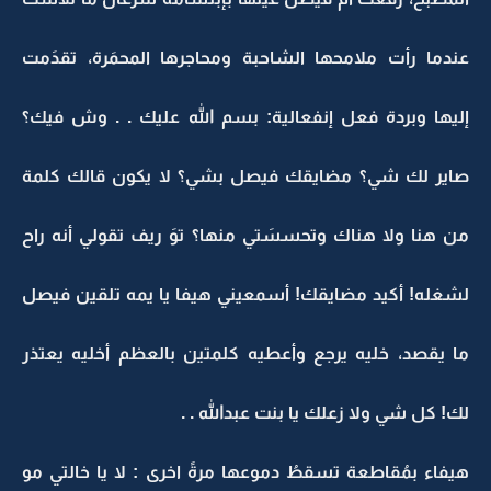
عندما رأت ملامحها الشاحبة ومحاجرها المحمَرة، تقدَمت
إليها وبردة فعل إنفعالية: بسم الله عليك . . وش فيك؟
صاير لك شي؟ مضايقك فيصل بشي؟ لا يكون قالك كلمة
من هنا ولا هناك وتحسسَتي منها؟ توَ ريف تقولي أنه راح
لشغله! أكيد مضايقك! أسمعيني هيفا يا يمه تلقين فيصل
ما يقصد، خليه يرجع وأعطيه كلمتين بالعظم أخليه يعتذر
لك! كل شي ولا زعلك يا بنت عبدالله . .
هيفاء بمُقاطعة تسقطُ دموعها مرةً اخرى : لا يا خالتي مو