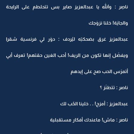
ناصِر : والله يا عبدالعزيز صاير بس تتحلطم على الرايحة
والجايَة! خلنا نزوَجك
عبدالعزيز غرق بضحكتِه ليُردف : دوَر لي فرنسية شقرا
ويفضَل إنها تكون من الريف! أحب الغين حقتهم! تعرف أبي
أتمرَس الحب صح على إيدهم
ناصر : تتطنَز ؟
عبدالعزيز : أمزح! . . خلينا الحُب لك
ناصر : ماش! ماعندك أفكار مستقبلية