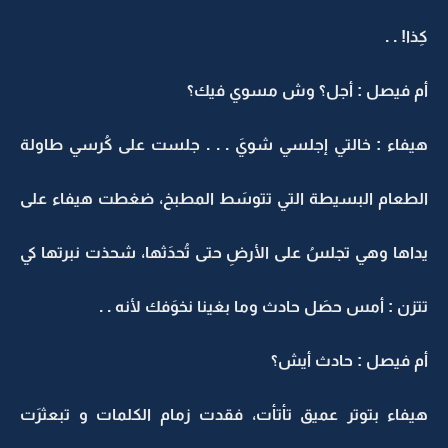
كِذا! . .
أم فيصل : أجل؟ وش مسوي فيك؟
هيفاء : خالتي إجلسي شويَ . . . جلست على كُرسي طاولة
الطعام البسيطة التي تتوسَط المطبخ، ضغطت هيفاء على
يداها وهي تجلسُ على الأرضِ حتى تُحدَثها، شحذت نبرتها كي
تتزن : أمس حصَل حادث وما بغينا نخوَفك لأنه . .
أم فيصل : حادث أيش؟
هيفاء بتوتر عميق تأتأت، فقدت زمام الكلمات و تبعثرَت