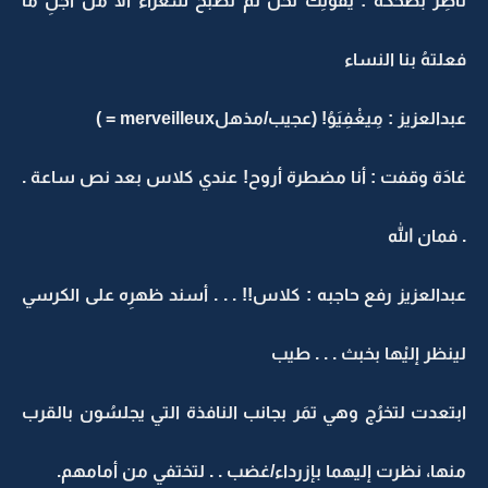
ناصِر بضحكة : يقُولِك نحنُ لم نصبح شعراء الا من أجلِ ما
فعلتهُ بنا النساء
عبدالعزيز : مِيغْفِيَوُ! (عجيب/مذهلmerveilleux = )
غادَة وقفت : أنا مضطرة أروح! عندي كلاس بعد نص ساعة .
. فمان الله
عبدالعزيز رفع حاجبه : كلاس!! . . . أسند ظهرِه على الكرسي
لينظر إليْها بخبث . . . طيب
ابتعدت لتخرُج وهي تمَر بجانب النافذة التي يجلسُون بالقرب
منها، نظرت إليهما بإزرداء/غضب . . لتختفي من أمامهم.