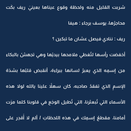
شربت القليل منه ولحظة وقوع عيناها بعينيَ ريف بكَت
محاجرُها، يوسف برجاء : هيفا
ريف : ننادي فيصل عشان ما تبكين ؟
أخفضت رأسها لتُغطي ملامحها بيديْها وهي تجهشُ بالبكاء
من إسمِه الذي يعبرُ لسانها ببراءة، أنقبض قلبُها بشدَة
الإسمِ الذي تفقدُ صاحبه، كان سهلاً علينا يالله لولا هذه
الأسماء التي تُبعثرنا، التي تُطيل الوجَع في قلوبنا كلما مرَت
أمامنا، مقطعُ إسمِك في هذه اللحظاتِ / ألم لا أَقدِر على