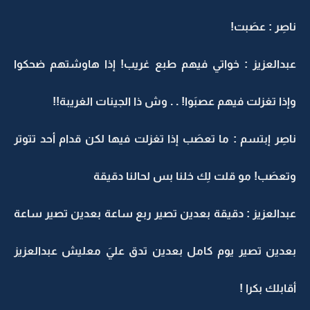
ناصِر : عصَبت!
عبدالعزيز : خواتي فيهم طبع غريب! إذا هاوشتهم ضحكوا
وإذا تغزلت فيهم عصبَوا! . . وش ذا الجينات الغريبة!!
ناصِر إبتسم : ما تعصَب إذا تغزلت فيها لكن قدام أحد تتوتر
وتعصَب! مو قلت لِك خلنا بس لحالنا دقيقة
عبدالعزيز : دقيقة بعدين تصير ربع ساعة بعدين تصير ساعة
بعدين تصير يوم كامل بعدين تدق عليَ معليش عبدالعزيز
أقابلك بكرا !