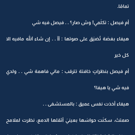
تمامًا.
أم فيصل : تكلَمي! وش صار؟ . . فيصل فيه شي
هيفاء بغصَة تُضيَق على صوتها : آآ . . إن شاء الله مافيه الا
كل خير
أم فيصل بنظراتٍ خافتة تترقب : ماني فاهمة شي . . ولدي
فيه شي يا هيفا؟
هيفاء أخذت نفس عميق : بالمستشفى . .
صمتتْ، سكنَت حواسَها بعينيَ أثقلها الدمع، نظرت لملامح