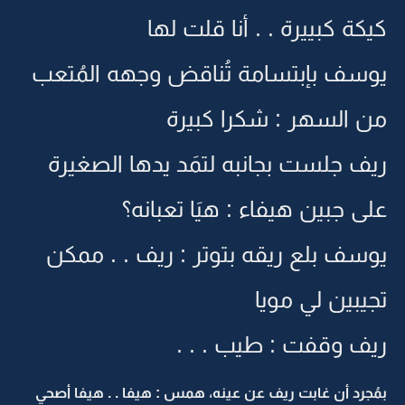
كيكة كبييرة . . أنا قلت لها
يوسف بإبتسامة تُناقض وجهه المُتعب
من السهر : شكرا كبيرة
ريف جلست بجانبه لتمَد يدها الصغيرة
على جبين هيفاء : هيَا تعبانه؟
يوسف بلع ريقه بتوتر : ريف . . ممكن
تجيبين لي مويا
ريف وقفت : طيب . . .
بمُجرد أن غابت ريف عن عينه، همس : هيفا . . هيفا أصحي