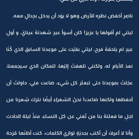
ناصِر أخفض نظره للأرض وهو لا يوَد أن يدخل بجِدالٍ معه.
ليتني لم أقولها يا عزيز! كان أسوأ عيدٍ شهدتهُ عينايَ، و أولِ
عيدٍ لم يلحقهُ فرح، ليتني بقيْت على موعِدنا السابق الذي كُنَا
نعدَ الأيام له، ولكنني تلهفتُ إليْها، للمكان الذي سيجمعنا،
عجَلتُ بموعِدنا حتى تبعثر كل شيء، ضاعت منِي، حاولتُ أن
أحفظها ولكنها ضاعت! نحنُ الشعراء أيضًا نترك شِعرنا من
اجلِ ما فعلتهُ بنا من تُغني عن كل النساء، منذُ ليلة الحادث
وأنا لا أعرفُ أن أكتب بجديَةٍ توازي الكلمات، كنت أظنَها مُزحة