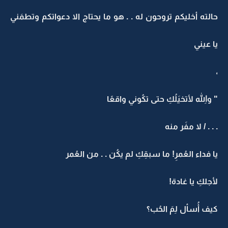
حالته أخليكم تروحون له . . هو ما يحتاج الا دعواتكم وتطمَني
يا عيني
،
" واللهِ لأتخيَلُكِ حتى تكُوني واقعًا
. . . / لا مفَر منه
يا فداء العُمرِ! ما سبقِكِ لم يكُن . . من العُمر
لأجلكِ يا غادة!
كيف أُسأل لِمَ الحُب؟