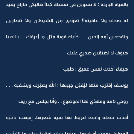
بالمياه الباردة : لا تسوين في نفسك كِذا! هالبكِي ماراح يعيد
له صحته ولا عافيته!! تعوَذي من الشيطان ولا تنهارين
وتفجعين أمه الحين . . . خلَيك قوية مثل ما أعرفك . . يالله يا
هيوف لا تضيَقين صدري عليك
هيفاء أخذت نفس عميق : طيب
يوسف إقترب منها ليُقبَل جبينها : الله يصبَرك ويشفيه . . .
روحي لأمه ومهدَي لها الموضوع . . وأنا بجلس مع ريف
أخذت خصلة واحِدة لتربط بها بقية شعرها، إتجهت ناحيَة
المطبخ، رفعت أم فيصل عينها بإبتسامة سُرعان ما تلاشت