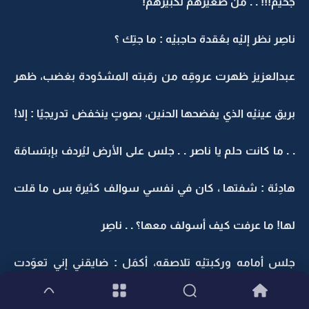
جحيم!!! . . من صغيرهم لكبيرهم!
ناصِر نظر إليْه بعُقدة حاجبيْه : ما جتِك ؟
عبدالعزيز ظهرت عروقِه من رقبته المشدُودة بغضب، ظهر
بريق عينيْه الذي يفضحها الحنين، بصوتٍ ينخفض تدريجيًا : إلا!
. . ما كانت حلم يا ناصر . . جلس على الأرض ليُردف بإبتسامَة
هادِئة : شفتها ، كان في نفسي سوالف كثيرة بس ما قلت
لها! ما عرفت كيف أسولف معها؟ . . ناصِر
جلس أمامه وركبتيْه تلاصقه، أكمَل : ضايقني إني تعوَدت
على غيابها . .