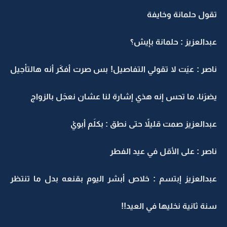
تقول حلمانة وخايفة
عبدالعزيز : حلمانة بإيش؟
ناصر : عيَت لا تقولي التفاصيل! بس صرت أفكَر أنه هالتأجيل
يضرَنا، ما تحس إنه هذي إشارة لنا عشان نعجَل بالزواج
عبدالعزيز صمت قليلاً حتى نطق : بكلَم أبويْ
ناصر : على الأقل في عيد الفطر
عبدالعزيز إبتسم : خلاص أبشر اليوم بقنعه بدل ما تنتظر
سنة ثانية نخليها في العيد!!