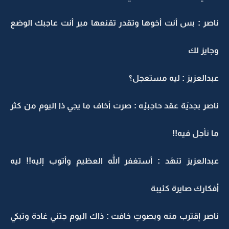
ناصر : بس أنت أخوها وتقدر تقنعها مير أنت عاجبك الوضع
وجايز لك
عبدالعزيز : ليه مستعجل؟
ناصر بجديَة عقد حاجبيْه : صرت أخاف ما يجي ذا اليوم من كثر
ما نأجل فيه!!
عبدالعزيز تنهَد : أستغفر الله العظيم وأتوب إليه!! ليه
أفكارك صايرة كئيبة
ناصر إقترب منه وبصوتٍ خافت : ذاك اليوم جتني غادة وتبكي