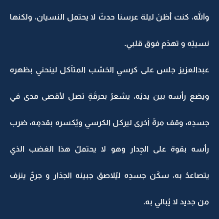
والله، كنت أظنَ ليلة عرسنا حدثٌ لا يحتمل النسيان، ولكنها
نسيتِه و تهدَم فوق قلبي.
عبدالعزيز جلس على كرسي الخشب المتآكل لينحني بظهره
ويضع رأسه بين يديْه، يشعرُ بحرقَةٍ تصل لأقصى مدى في
جسدِه، وقف مرةً أخرى ليركل الكرسي ويُكسره بقدمِه، ضرب
رأسه بقوة على الجِدار وهو لا يحتملُ هذا الغضب الذي
يتصاعدُ به، سكَن جسدِه ليُلاصق جبينه الجدَار و جرحٌ ينزف
من جديد لا يُبالي به.