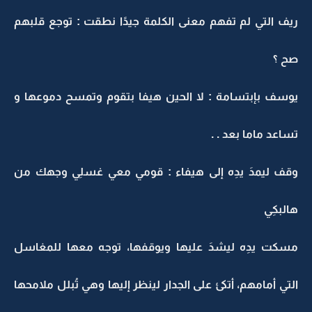
ريف التي لم تفهم معنى الكلمة جيدًا نطقت : توجع قلبهم
صح ؟
يوسف بإبتسامة : لا الحين هيفا بتقوم وتمسح دموعها و
تساعد ماما بعد . .
وقف ليمدَ يدِه إلى هيفاء : قومي معي غسلِي وجهك من
هالبكِي
مسكت يدِه ليشدَ عليها ويوقفها، توجه معها للمغاسل
التي أمامهم، أتكئ على الجدار لينظر إليها وهي تُبلل ملامحها