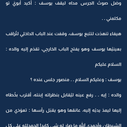
وصَل صوتُ الجرس مداه ليقف يوسف : أكيد أبويَ تو
مكلمني . .
هيفاء تنهدَت لتتبع يوسف، وقفت عند الباب الداخلِي لتُراقب
بعينيْها يوسف وهو يفتح الباب الخارجِي، تقدَم إليه والده :
السلام عليكم
يوسف : وعليكم السلام . . منصور جلس عنده ؟
والده : إيه . . رفع عينه ليُقابل بنظراته إبنته، أقترب بخُطاه
إليها ليمدَ يديْه إليه، عانقها وهو يقبَل رأسها : تعوَذي من
الشيطان وأحمدِي الله ما صار له شي كايد! الحمدلله على كل