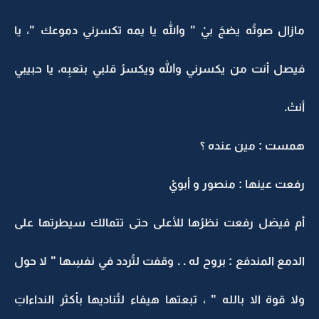
مازال صوتُه يضجَ بيْ " والله يا يمه تكسرني دموعك "، يا
فيصل أنت من يكسرني والله ويكسرُ قلبي بتعبِه، يا حبيبي
أنتْ.
همست : مين عنده ؟
رفعت عينها : منصور و أبويْ
أم فيصَل رفعت نظرُها للأعلى حتى تتمالك سيطرتها على
الدمع المندفع : بروح له . . وقفت لتُردد في نفسِها " لا حول
ولا قوة الا بالله " ، تبعتها هيفاء لتُناديها بأكثر النداءاتِ