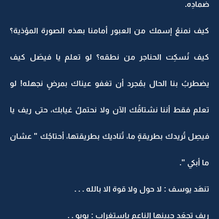
ضمادِه.
كيف نمنعُ إسمك من العبور أمامنا بهذه الصورة المؤذية؟
كيف نُسكِت الحناجر من نطقه؟ لو تعلم يا فيصَل كيف
يضطربُ بنا الحال بمُجرد أن تغفو عيناك بمرضٍ نجهله! لو
تعلم فقط أننا نشتاقُك الآن ولا نحتملُ غيابك، حتى ريف يا
فيصِل تُريدك بطريقةٍ ما، تُناديك بطريقتها، أحتاجُك " عشان
ما أبكي ".
تنهَد يوسف : لا حول ولا قوة الا بالله . . .
ريف تجعَد جبينها الناعم بإستغراب : يويو . .