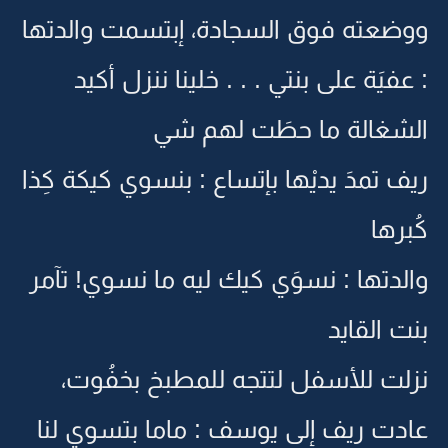
ووضعته فوق السجادة، إبتسمت والدتها
: عفيَة على بنتي . . . خلينا ننزل أكيد
الشغالة ما حطَت لهم شي
ريف تمدَ يديْها بإتساع : بنسوي كيكة كِذا
كُبرها
والدتها : نسوَي كيك ليه ما نسوي! تآمر
بنت القايد
نزلت للأسفل لتتجه للمطبخ بخفُوت،
عادت ريف إلى يوسف : ماما بتسوي لنا