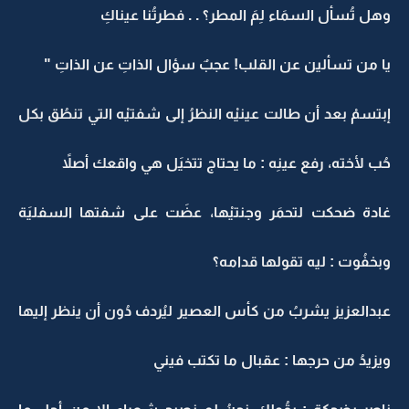
وهل تُسأل السمَاء لِمَ المطر؟ . . فطرتُنا عيناكِ
يا من تسألين عن القلب! عجبٌ سؤال الذاتِ عن الذاتِ "
إبتسمْ بعد أن طالت عينيْه النظرُ إلى شفتيْه التي تنطُق بكل
حُب لأخته، رفع عينِه : ما يحتاج تتخيَل هي واقعك أصلاً
غادة ضحكت لتحمَر وجنتيْها، عضَت على شفتها السفليَة
وبخفُوت : ليه تقولها قدامه؟
عبدالعزيز يشربُ من كأس العصير ليُردف دُون أن ينظر إليها
ويزيدُ من حرجها : عقبال ما تكتب فيني