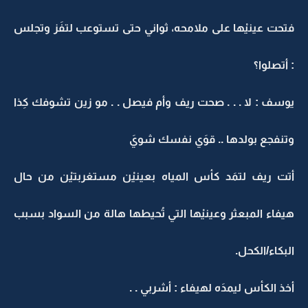
فتحت عينيْها على ملامحه، ثواني حتى تستوعب لتفَز وتجلس
: أتصلوا؟
يوسف : لا . . . صحت ريف وأم فيصل . . مو زين تشوفك كِذا
وتنفجع بولدها .. قوَي نفسك شويَ
أتت ريف لتمَد كأس المياه بعينيْن مستغربتيْن من حال
هيفاء المبعثر وعينيْها التي تُحيطها هالة من السواد بسبب
البكاء/الكحل.
أخذ الكأس ليمدَه لهيفاء : أشربي . .