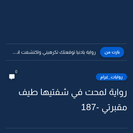
بارت من
رواية يادنيا توقعتك تكرهيني واكتشفت انك تذليني -9
0
روايات_غرام
رواية لمحت في شفتيها طيف
مقبرتي -187