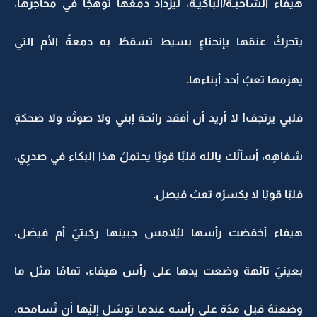
هيفاء الشاحبَـة/الباكيـة، ليزداد دمعُها توهجًا في محاجرها،
يتحركُ عنقها بإنحناءٍ بسيط تسقطُ به دمعةً الأم التي
يهزمها تعبُ أحد أبناءها.
قلبي يرتجف! لا أريد أن أفقد رائحة إبني ولا صوتُه ولا ضحكةِ
شفاهِه، أسألُك يالله قلبًا قويًا يحتملُ هذا البكاء في صدرِي،
قلبًا قويًا لا يكسرُه تعبُ فيصل.
هيفاء أخفضت رأسها ليُلامس جبينها ركبتيَ أم فيصَل،
بعينيَ تائهة وضعت يدها على رأس هيفاء، تمامًا مثل ما
وضعتهُ قبل مدَة على رأسه عندما توسَل إليْها أن تُسامحه،