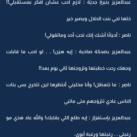
عبدالعزيز بنبرةٍ جديَة : لازم أحب عشان أفكر بمستقبلي!!
خلها تجي بنت الحلال ويصير خير
ناصر : أحيانًا أشك إنك تحبَ أحد وماتقولي!
عبدالعزيز بضحكة صاخبة : إيه هيَن! . . لو احب ما قابلت
وجهك رحت خطبتها وتزوجتها ثاني يوم بعد!!
ناصِر : ما تتعطَل! وأنا مخليني أنتظرها لين تتخرج بس بنات
الناس عادي تتزوَجهم متى ماتبي
عبدالعزيز بإستفزاز : إيه طلع اللي بقلبك! والله عاد هذي مو
رغبتي . . رغبتها ورغبة أبوي،