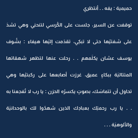
حميمية : يمَه . . أنتظري
توقفت عن السير، جلست على الكُرسي لتنحنِي وهي تشدَ
على شفتيْها حتى لا تبكِي، تقدَمت إليْها هيفاء : بشُوف
يوسف عشان يكلَمهم . . رحلت عنها لتظهر شهقاتها
المتتاليَة ببكاءٍ عميق، غرزت أصابعها على ركبتيْها وهي
تحاول أن تتماسَك، بصوتٍ يكسرُه الحزن : يا رب لا تُفجعنا به
. . يا رب رحمتِك بعبادِك الذين شهدُوا لك بالوحدانيَة
والألوهيَة . . .