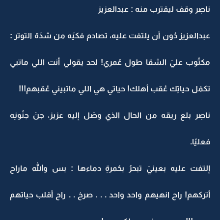
ناصِر وقف ليقترب منه : عبدالعزيز
عبدالعزيز دُون أن يلتفت عليه، تصادم فكيَه من شدَة التوتر :
مكتُوب عليَ الشقا طول عُمري! لحد يقولي أنت اللي ماتبي
تكمَل حياتِك عُقب أهلك! حياتي هي اللي ماتبيني عُقبهم!!!
ناصِر بلع ريقه من الحال الذي وصَل إليه عزيز، جنَ جنُونِه
فعليًا.
إلتفت عليه بعينيَ تبحرُ بحُمرةِ دماءها : بس والله ماراح
أتركهم! راح انهيهم واحد واحد . . . صرخ . . راح أقلب حياتهم