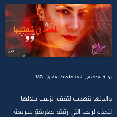
رواية لمحت في شفتيها طيف مقبرتي -187
والدتها تنهدَت لتقف، نزعت جلالها
لتمدَه لريف التي رتبته بطريقةٍ سريعة