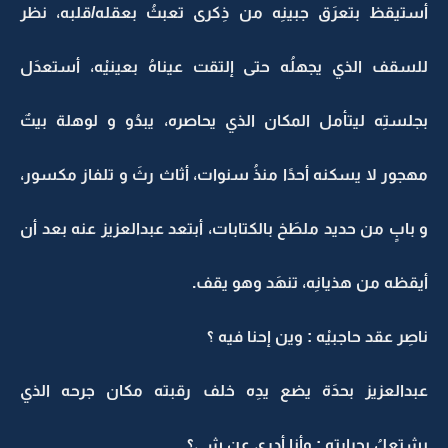
أستيقظ بتعرَق جبينِه من ذِكرى تعبثُ بعقله/قلبه، نظر
للسقف الذي يجهلُه حتى إلتقت عيناهُ بعينيْه، أستعدَل
بجلستِه ليتأمل المكان الذي يحاصره، يبدُو و لوهلة بيتٌ
مهجور لا يسكنه أحدًا منذُ سنوات، أثاث رثَ و تلفاز مكسور،
و بابٍ من حديد ملطَخ بالكتابات، أبتعد عبدالعزيز عنه بعد أن
أيقظه من هذيانِه، تنهَد وهو يقف.
ناصِر عقد حاجبيْه : وين إحنا فيه ؟
عبدالعزيز بحدَة يضع يدِه خلف رقبته مكان جرحه الذي
يشتعلُ بحرارته : وأنا أدري عن شي؟