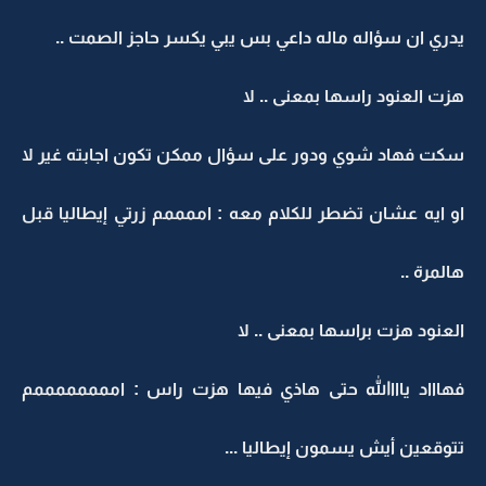
يدري ان سؤاله ماله داعي بس يبي يكسر حاجز الصمت ..
هزت العنود راسها بمعنى .. لا
سكت فهاد شوي ودور على سؤال ممكن تكون اجابته غير لا
او ايه عشان تضطر للكلام معه : اممممم زرتي إيطاليا قبل
هالمرة ..
العنود هزت براسها بمعنى .. لا
فهاااد ياااالله حتى هاذي فيها هزت راس : اممممممممم
تتوقعين أيش يسمون إيطاليا ...