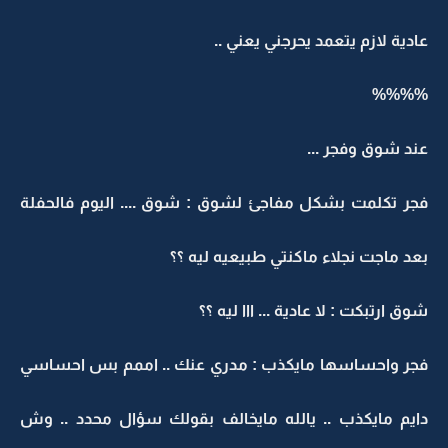
عادية لازم يتعمد يحرجني يعني ..
%%%%
عند شوق وفجر ...
فجر تكلمت بشكل مفاجئ لشوق : شوق .... اليوم فالحفلة
بعد ماجت نجلاء ماكنتي طبيعيه ليه ؟؟
شوق ارتبكت : لا عادية ... ااا ليه ؟؟
فجر واحساسها مايكذب : مدري عنك .. اممم بس احساسي
دايم مايكذب .. يالله مايخالف بقولك سؤال محدد .. وش