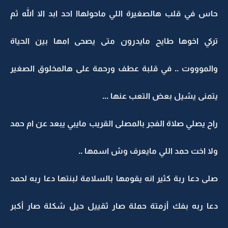
حاس في قلب هالصغيرة اللي ماحولهاا احد ابد الا الله ثم
تركي اخوها طايح مايدرون متى يصحى امها بين الحياة
والموووت .. في قلبة عطف ورحمة على هالمخلوق الصغير
يتمنى يشيل بعض التعب عنها ...
راح يصلي صلاة الفجر بالمصلى القريب مايبي يبعد عن ام حمد
ولا اخت حمد اللي مايعرف وش اسمها ..
صلى دعا ربة كثير انه يقومها بالسلامة لبنتها دعا ربه لحمد
دعا ربه بفك أزمتة حملة صار ثقييل حيل شكلة صار أكبر