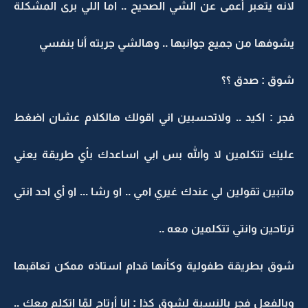
لانه يتعبر أعمى عن الشي الصحيح .. اما اللي برى المشكلة
يشوفها من جميع جوانبها .. وهالشي جربته أنا بنفسي
شوق : صدق ؟؟
فجر : اكيد .. ولاتحسبين اني اقولك هالكلام عشان اضغط
عليك تتكلمين لا والله بس ابي اساعدك بأي طريقة يعني
ماتبين تقولين لي عندك غيري امي .. او رشا ... او أي احد انتي
ترتاحين وانتي تتكلمين معه ..
شوق بطريقة طفولية وكأنها قدام استاذه ممكن تعاقبها
وبالفعل فجر بالنسبة لشوق كذا : انا أرتاح لمّا اتكلم معك ..