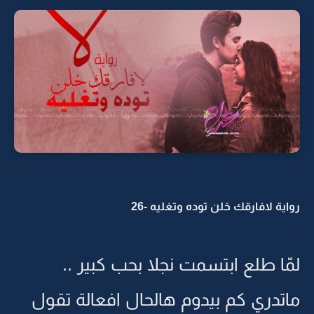
رواية لافارقك خلن توده وتغليه -26
لمّا طلع ابتسمت نجلا بحب كبير ..
ماتدري كم بيدوم هالحال افعالة تقول