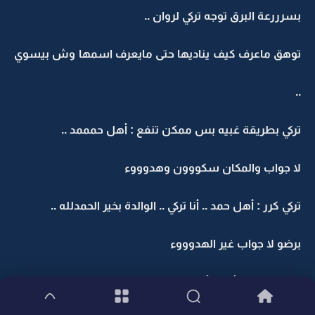
بسرررعة البرق توجه تركي لروان ..
توهق ماعرف كيف يناديها حتى مايعرف اسمها وش بيسوي
..
تركي بطريقة غبيه بس ممكن تنفع : أهل حمممد ..
لا جواب والمكان سكووون وهدوووء
تركي كرر : أهل حمد .. أنا تركي .. الوالدة بخير الحمدلله ..
برضو لا جواب غير الهدوووء
تركي كمحاولة أخير : أهل حمد هنا ؟؟