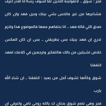
فجر : شوق .. لاتقولينه اللحين لمّا اشوف رشاا انا اقدر اعرف
مشاعرها من غير ماتحس بشي بينك وبين فهد وان كان
صدق اللي قالة فهد .. انا بنتفاهم معها فالموضوع هذا ولازم
تدري ان فهد يبيك بس بطريقتي .. بس ان كان العكس
خلاص تشيلين من بالك هالتفكير وترجعين في كلامك لفهد
انتفقنا
شوق وكأنها تشوف أمل من بعيد : انتفقنا .. ان شاء الله
يارب
فجر وهي تضم شوق بحنان ك يالله روحي نامي واعرفي ان