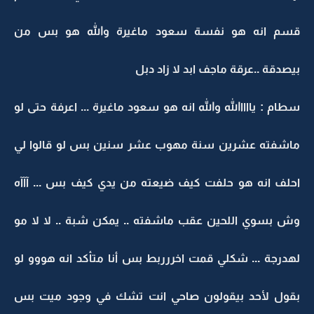
قسم انه هو نفسة سعود ماغيرة والله هو بس من
بيصدقة ..عرقة ماجف ابد لا زاد دبل
سطام : يااااالله والله انه هو سعود ماغيرة ... اعرفة حتى لو
ماشفته عشرين سنة مهوب عشر سنين بس لو قالوا لي
احلف انه هو حلفت كيف ضيعته من يدي كيف بس ... آآآه
وش بسوي اللحين عقب ماشفته .. يمكن شبة .. لا لا مو
لهدرجة ... شكلي قمت اخررربط بس أنا متأكد انه هووو لو
بقول لأحد بيقولون صاحي انت تشك في وجود ميت بس