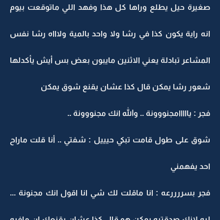
صغيرة حيل يطلع وراها كل هذا وفهد اللي ماتوقعت بيوم
انه راية يكون كذا في رشا ولا واحد بالمية ولاااه رشا نفس
المشاعر تبادلة يعني الاثنين مايبون بعض بس أيش يأكدلها
شعور رشا يمكن قال كذا عشان يقنع شوق يمكن
فجر : يااااامجنووونة .. والله انك مجنووونة ..
شوق على طول قامت تبكي حيييل : شفتي .. أنا قلت ماراح
احد يفهمني
فجر بسررررعه : انا ماقلت لك شي انا اقول انك مجنونة ...
ليه لانك صدقتيه يمكن هو قال كذا عشان يقنعك ان مافيه