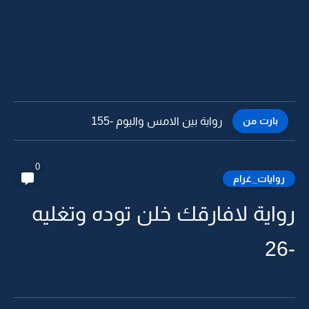
بارت من
رواية بين الامس واليوم -154
0
روايات_غرام
رواية لافارقك خلن توده وتغليه
-26