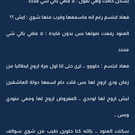
بشكل خافت وهي تقول : لا مافي بالي شي محدد
فهاد ابتسم رغم انه ماسمعها وقرب منها شوي : ايش ؟؟
العنود رفعت صوتها بس بدون فايدة : لا مافي بالي شي
محدد
فهاد ابتسم : حلووو .. ترى حتى انا اول مرة اروح ايطاليا من
زمان ودي اروح لها بس قلت دام اسمها دولة العاشقين
ليش اروح لها لوحدي .. المفروض اروح لها ومعي عنودي
وبس ..
سكتت العنود .. يالله كنا حلوين طيب من شوي سوالف