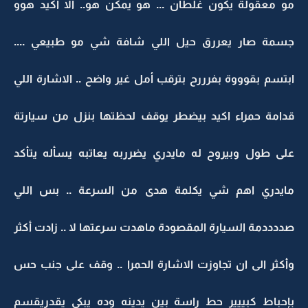
مو معقولة يكون غلطان ... هو يمكن هو.. الا أكيد هوو
جسمة صار يعررق حيل اللي شافة شي مو طبيعي ....
ابتسم بقوووة بفرررح بترقب أمل غير واضح .. الاشارة اللي
قدامة حمراء اكيد بيضطر يوقف لحظتها بنزل من سيارتة
على طول وبيروح له مايدري يضرربه يعاتبه يسأله يتأكد
مايدري اهم شي يكلمة هدى من السرعة .. بس اللي
صددددمة السيارة المقصودة ماهدت سرعتها لا .. زادت أكثر
وأكثر الى ان تجاوزت الاشارة الحمرا .. وقف على جنب حس
بإحباط كبييير حط راسة بين يدينه وده يبكي يقدريقسم