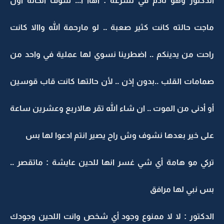
الدكتور وهو نادم في تسرعه : اهاا ا... شوف الخالة اول
ماجت حالته كانت كثير صعبة .. لو مارحمة الله واالا كانت
راحت من يدينكم .. اضطرينا نسوي لها عملية في واحد من
صمامات القلب ..بدون إذن .. لأن حالتها كانت قاب قوسين
أو أدنى من الموت .. ان شاء الله تمّر هالاربع وعشرين ساعة
على خير بعدها نشوف وش راح يصير انتم ادعوا لها بس
تركي مو هامة أي شي غسر انها للحين عايشة : ماتقصر ..
بس نبي لها مرافق
الدكتور : لا لا ممنوع وجود أي شخص وانت اللحين وجودك