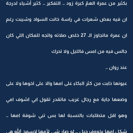
بكثير من عمرة الهمّ كبرة زود .. التفكير .. كثير أشياء لدرجة
ان فيه بعض شعرات في راسة خانت السواد وشيبت رغم
ان عمرة ماتجاوز الـ 27 خلص صلاته واتجه للمكان اللي كان
جالس فيه من امس فالليل ولا تحرك
عند روان ..
عيونها ذابت من كثر البكاء على امها والا على اخوها ولا على
وضعها جاية مع رجال غريب ماتقدر تقول ابي اشوف امي
وهو اقل متطلبات بالنسبة لها بس تبي شوفة امها ..
شكل امها يخووف حيل .. لو صار شي لأمها لاسمح الله هي