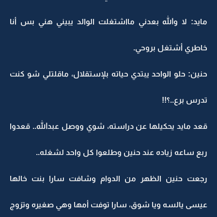
مايد: لا والله بعدني مااشتغلت الوالد يبيني هني بس أنا
خاطري أشتغل بروحي.
حنين: حلو الواحد يبتدي حياته بلإستقلال، ماقلتلي شو كنت
تدرس برع..؟!!
قعد مايد يحكيلها عن دراسته، شوي ووصل عبدالله.. قعدوا
ربع ساعه زياده عند حنين وطلعوا كل واحد لشغله..
رجعت حنين الظهر من الدوام وشافت سارا بنت خالها
عيسى يالسه ويا شوق، سارا توفت أمها وهي صغيره وتزوج