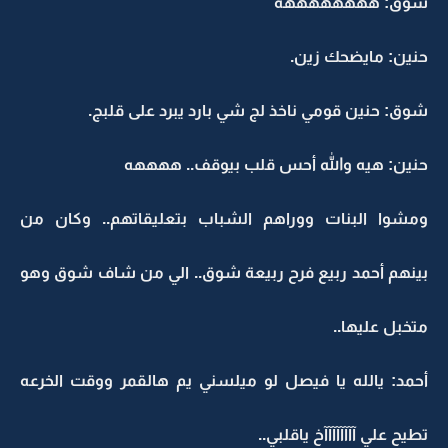
شوق: ههههههههه
حنين: مايضحك زين.
شوق: حنين قومي ناخذ لج شي بارد يبرد على قلبج.
حنين: هيه والله أحس قلب بيوقف.. ههههه
ومشوا البنات ووراهم الشباب بتعليقاتهم.. وكان من
بينهم أحمد ربيع فرح ربيعة شوق.. الي من شاف شوق وهو
متخبل عليها..
أحمد: يالله يا فيصل لو ميلسني يم هالقمر ووقت الخرعه
تطيح علي آآآآآآآآخ ياقلبي..