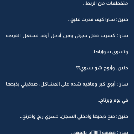
متقطعات من الربط..
حنين: سارا كيف قدرت عليج..
سارا: كسرت قفل حجرتي ومن أدخل أرقد تستغل الفرصه
وتسوي سواياها..
حنين: وأبوج شو يسوي؟؟
سارا: أبوي كبر ومافيه شده على المشاكل، صدقيني بذبحها
في يوم وبرتاح..
حنين: صح ذبحيها وادخلي السجن، خسري ربج وآخرتج..
سارا: هههه آآآآآآآآخ يالقهر..