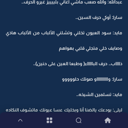
عبدالله: والله صعب ماشي أغاني بلييييز غيرو الحرف..
سارا: أوكي حرف السين..
مايد: سود العيون تخلني وتشلني الألباب من الألباب هاذي
وصايف خلي متجلي قلبي بهواهم
ذااااب.. حرف الباااااء( وطبعا العين على حنين)..
سارا: وااااااااااو صوتك حلووووو
مايد: تسلمين الشيخه..
ليلى: بودعك يالضنا أنا وبخليك عسا عيونك ماتشوف النكاده
أنا لي الله وانت الله يخليك تسرح وتمرح وتشوف السعاااااده