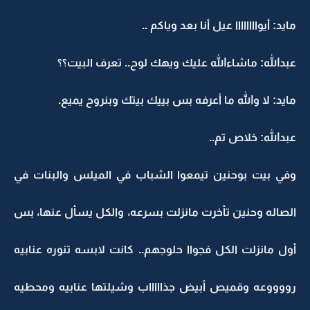
مايد: أيواااااااا عيل أنا بعد وياكم ..
عبدالله: ماشاءالله عليك ويهك لوح.. تعرف البيت؟؟
مايد: لا والله ما أعرفه بس بييك بيتك وبنروح يميع.
عبدالله: خلاص تم..
وفي بيت بوحنين تيمعوا الشباب في الميلس والبنات في
الصاله وحنين تأخرت مانزلت بسرعه، والكل يسأل عنها، بس
أول مانزلت الكل فجواا حلوجهم.. كانت لابسه تنوره عنابيه
رووووعه وقميص أبيض جذاااااب وشيلتها عنابيه ومحطيه