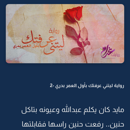
رواية ليتني عرفتك بأول العمر بدري -2
مايد كان يكلم عبدالله وعيونه بتاكل
حنين.. رفعت حنين راسها فقابلتها