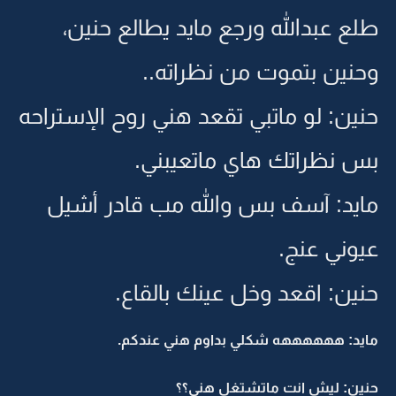
طلع عبدالله ورجع مايد يطالع حنين،
وحنين بتموت من نظراته..
حنين: لو ماتبي تقعد هني روح الإستراحه
بس نظراتك هاي ماتعيبني.
مايد: آسف بس والله مب قادر أشيل
عيوني عنج.
حنين: اقعد وخل عينك بالقاع.
مايد: ههههههه شكلي بداوم هني عندكم.
حنين: ليش انت ماتشتغل هني؟؟