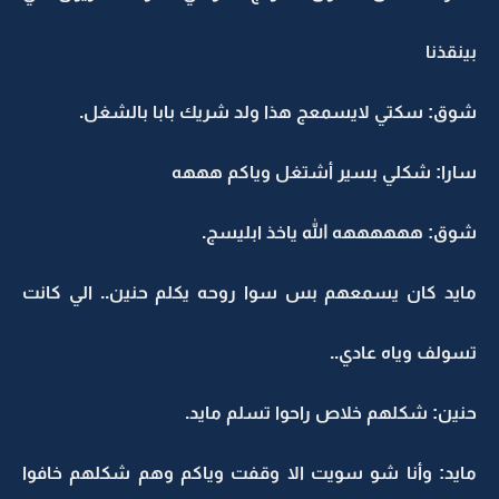
بينقذنا
شوق: سكتي لايسمعج هذا ولد شريك بابا بالشغل.
سارا: شكلي بسير أشتغل وياكم هههه
شوق: ههههههه الله ياخذ ابليسج.
مايد كان يسمعهم بس سوا روحه يكلم حنين.. الي كانت
تسولف وياه عادي..
حنين: شكلهم خلاص راحوا تسلم مايد.
مايد: وأنا شو سويت الا وقفت وياكم وهم شكلهم خافوا