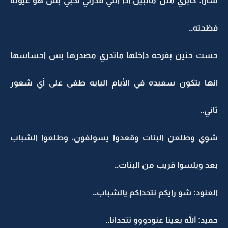
سارا: كابري مثل ماتبين اذا انتي قدرتي تخبي بس هو عيونه
فظحته..
حست حنين بفرحه داخلها ماتدري مصدرها بس احساسها
انها بتكون سعيده في الأيام اليايه طغى على أي شعور
ثاني..
شوي وطلعن البنات وقعدوا يسولفون، وطلعوا الشباب
بعد ويلسوا قريب من البنات..
العنود: شو رايكم نتحداكم يالشباب..
حميد: الله يعينا عنودووو تتحدانا..