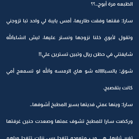
الظبعه مرة أبوج..؟؟
سارا: فقتها وفقت طاريها، أمس يايبة لي واحد تبا تزوجني
وتقول لأبوي خلنا نزوجها ونستر عليها، ليش انشاءالله
شايفتني في حظن ريال وتبين تسترين علي!!
شوق: يالسبااااله شو هاي الرمسه والله لو تسمعج أمي
كانت بتقصبج.
سارا: وينها عمتي فديتها بسير المطبخ أشوفها..
وركضت سارا للمطبخ تشوف عمتها وصعدت حنين غرفتها
تغير ثيابها، هي مب متعوده تتغدا بس نزلت تتغدا وياهم