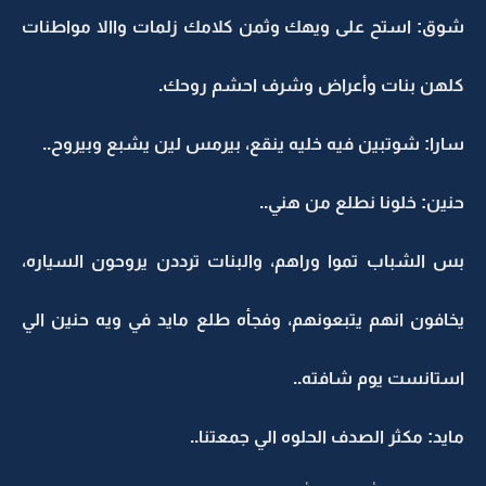
شوق: استح على ويهك وثمن كلامك زلمات واالا مواطنات
كلهن بنات وأعراض وشرف احشم روحك.
سارا: شوتبين فيه خليه ينقع، بيرمس لين يشبع وبيروح..
حنين: خلونا نطلع من هني..
بس الشباب تموا وراهم، والبنات ترددن يروحون السياره،
يخافون انهم يتبعونهم، وفجأه طلع مايد في ويه حنين الي
استانست يوم شافته..
مايد: مكثر الصدف الحلوه الي جمعتنا..