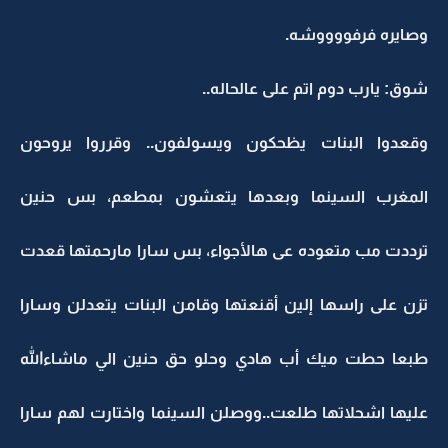
وصايره فرفووووشه.
شوق: يارب دوم اتم على عالحاله..
وقعدوا البنات يظحكون ويسولفون.. وقرروا يروحون
المغرب السينما وبعدها يتعشون بمطعم، بس حنين
ترددت مب متعوده عى هالأجواء، بس سارا مارحمتها قعدت
تزن على راسها إلين أقنعتها وقامن البنات يتعدلن وسارا
طبعا حطت ميك أب هادي وحلو حق حنين الي ماشاءالله
عليها اشحلاتها طلعت..ووصلن السينما واختارت لهم سارا