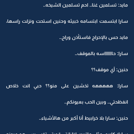
مايد: تسلمين غنا.. احم تسلمين الشيخه..
سارا ابتسمت ابتسامه خبيثه وحنين استحت ونزلت راسها،
مايد حس بالإحراج فاستأذن وراح..
سارا: حاااااااسه بالموقف..
حنين: أي موقف؟؟
سارا: هههههه تخشين على منو؟؟ حبي انت خلاص
انفظحتي.. وبين الحب بعيونكم..
حنين: سارا بلا خرابيط أنا أكبر من هالأشياء..