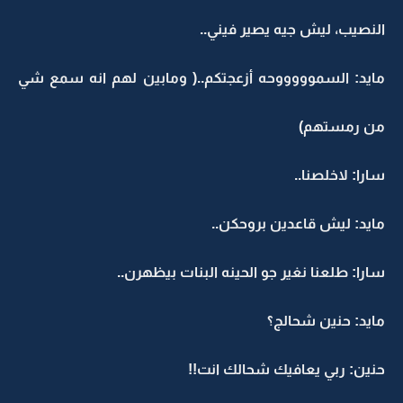
النصيب، ليش جيه يصير فيني..
مايد: السموووووحه أزعجتكم..( ومابين لهم انه سمع شي
من رمستهم)
سارا: لاخلصنا..
مايد: ليش قاعدين بروحكن..
سارا: طلعنا نغير جو الحينه البنات بيظهرن..
مايد: حنين شحالج؟
حنين: ربي يعافيك شحالك انت!!