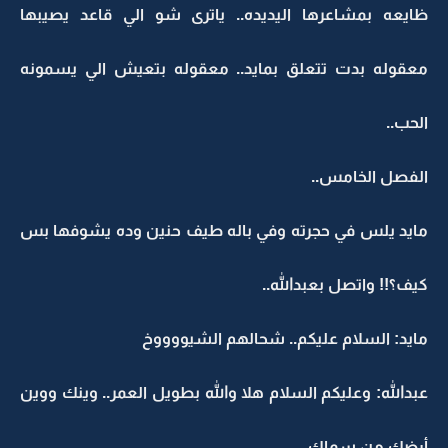
ظايعه بمشاعرها اليديده.. ياترى شو الي قاعد يصيبها
معقوله بدت تتعلق بمايد.. معقوله بتعيش الي يسمونه
الحب..
الفصل الخامس..
مايد يلس في حجرته وفي باله طيف حنين وده يشوفها بس
كيف؟!! واتصل بعبدالله..
مايد: السلام عليكم.. شحالهم الشيووووخ
عبدالله: وعليكم السلام هلا والله بطويل العمر.. وينك ووين
أرضك من سماك..