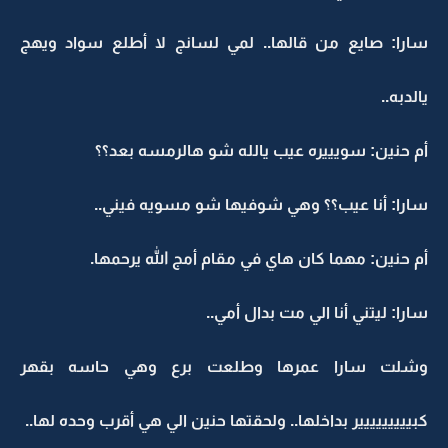
سارا: صايع من قالها.. لمي لسانج لا أطلع سواد ويهج
يالدبه..
أم حنين: سويييره عيب يالله شو هالرمسه بعد؟؟
سارا: أنا عيب؟؟ وهي شوفيها شو مسويه فيني..
أم حنين: مهما كان هاي في مقام أمج الله يرحمها.
سارا: ليتني أنا الي مت بدال أمي..
وشلت سارا عمرها وطلعت برع وهي حاسه بقهر
كبييييييييير بداخلها.. ولحقتها حنين الي هي أقرب وحده لها..