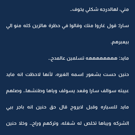
مني، لهالدرجه شكلي يخوف..
سارا: قول غاروا منك وقالوا في حظرة هالزين كله منو الي
بيعبرهم.
مايد: ههههههههه تسلمين عالمدح..
حنين حست بشعور اسمه الغيره، لأنها لاحظت انه مايد
عيبته سوالف سارا وقعد يسولف وياها وطنشها.. وصلهم
مايد للسياره وقبل لايروح قال حق حنين انه باجر بيي
الشركه ويباها تخلص له شغله، وتركهم وراح.. وخلا حنين