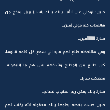
حنين: توكلي على الله.. يالله يالله ياسارا بريل يفكج من
هالعذاب كله قولي آمين..
سارا: آآآآآآآآمين..
وفي هاللحظه طلع لهم مايد الي سمع كل كلمه قالوها،
كان طالع من المطبخ وشافهم بس هم ما انتبهوله..
فظحكت سارا..
سارا: يالله يمكن ربج استجاب لدعائج..
حنين حست بغصه بحلجها يالله معقوله الله يكتب لهم