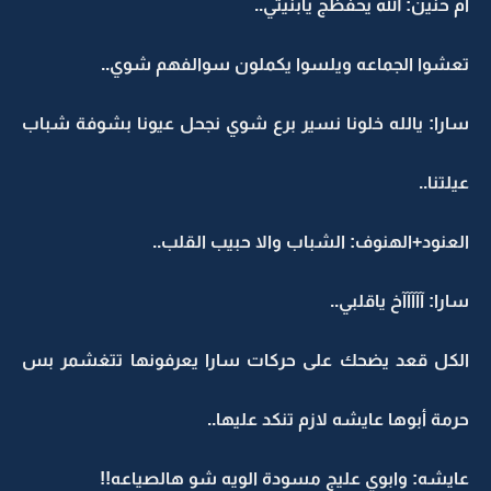
أم حنين: الله يحفظج يابنيتي..
تعشوا الجماعه ويلسوا يكملون سوالفهم شوي..
سارا: يالله خلونا نسير برع شوي نجحل عيونا بشوفة شباب
عيلتنا..
العنود+الهنوف: الشباب والا حبيب القلب..
سارا: آآآآآخ ياقلبي..
الكل قعد يضحك على حركات سارا يعرفونها تتغشمر بس
حرمة أبوها عايشه لازم تنكد عليها..
عايشه: وابوي عليج مسودة الويه شو هالصياعه!!