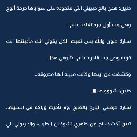
حنين: هدي بالج حبيبتي انتي متعوده على سواياها حرمة أبوج
وهي مب أول مره تغلط عليج..
سارا: حنون والله بس تعبت الكل يقولي انت مأدبتنها انت
قويه وهي مب قادره عليج.. شوفي هذا..
وكشفت عن ايدها وكانت مبينه انها محروقه..
حنين: شووو هاااااا
سارا: حرقتني البارح بالصيخ يوم تأخرت وياكم في السينما،
تبين أكشف لج عن ظهري تشوفين الظرب، والا ريولي الي