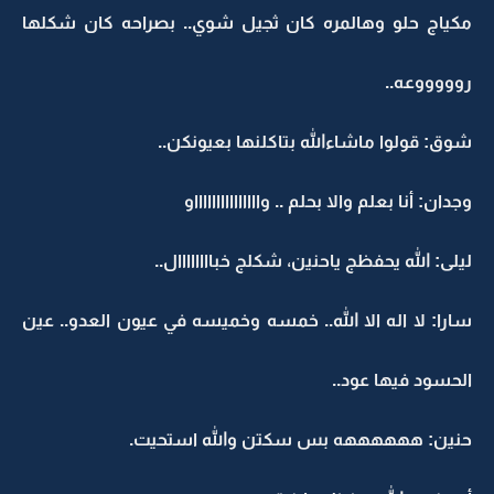
مكياج حلو وهالمره كان ثجيل شوي.. بصراحه كان شكلها
روووووعه..
شوق: قولوا ماشاءالله بتاكلنها بعيونكن..
وجدان: أنا بعلم والا بحلم .. واااااااااااااااو
ليلى: الله يحفظج ياحنين، شكلج خباااااااال..
سارا: لا اله الا الله.. خمسه وخميسه في عيون العدو.. عين
الحسود فيها عود..
حنين: ههههههه بس سكتن والله استحيت.