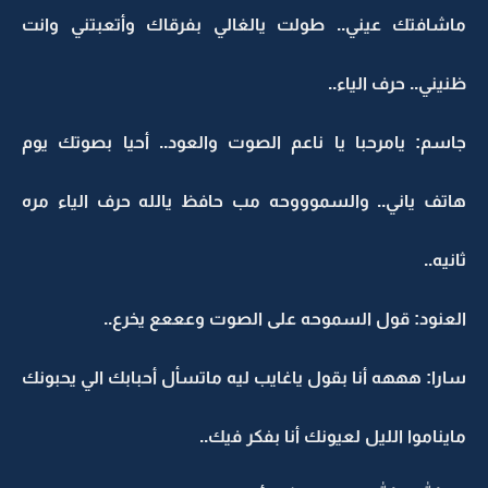
ماشافتك عيني.. طولت يالغالي بفرقاك وأتعبتني وانت
ظنيني.. حرف الياء..
جاسم: يامرحبا يا ناعم الصوت والعود.. أحيا بصوتك يوم
هاتف ياني.. والسموووحه مب حافظ يالله حرف الياء مره
ثانيه..
العنود: قول السموحه على الصوت وعععع يخرع..
سارا: هههه أنا بقول ياغايب ليه ماتسأل أحبابك الي يحبونك
مايناموا الليل لعيونك أنا بفكر فيك..