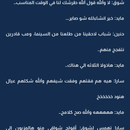
شوق: لا والله قول الله طرشك لنا في الوقت المناسب..
مايد: خير انشاءلله شو صاير...
حنين: شباب لاحقينا من طلعنا من السينما، ومب قادرين
نتفجج منهم..
مايد: هاذولا الثلاثه الي هناك..
سارا: هيه هم فقتهم وفقت شيفهم والله شكلهم عيال
هنود خخخخخخ
مايد: هههههه والله صح كلامج..
سارا تهمس لشوق: أقولج شواقي منو هالمزيون الي