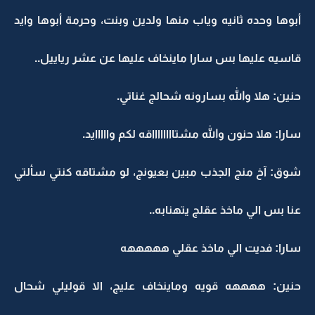
أبوها وحده ثانيه وياب منها ولدين وبنت، وحرمة أبوها وايد
قاسيه عليها بس سارا ماينخاف عليها عن عشر رياييل..
حنين: هلا والله بسارونه شحالج غناتي.
سارا: هلا حنون والله مشتااااااااقه لكم وااااايد.
شوق: آخ منج الجذب مبين بعيونج، لو مشتاقه كنتي سألتي
عنا بس الي ماخذ عقلج يتهنابه..
سارا: فديت الي ماخذ عقلي هههههه
حنين: ههههه قويه وماينخاف عليج، الا قوليلي شحال